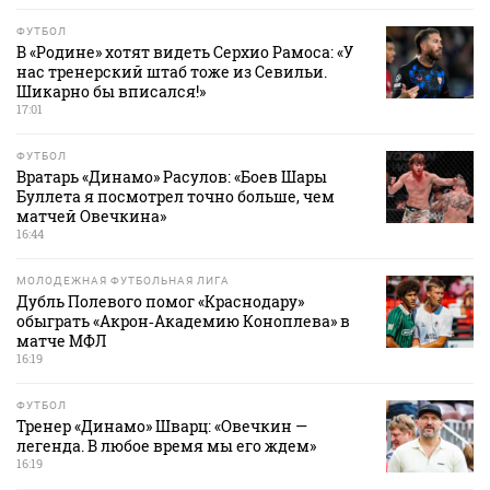
ФУТБОЛ
В «Родине» хотят видеть Серхио Рамоса: «У
нас тренерский штаб тоже из Севильи.
Шикарно бы вписался!»
17:01
ФУТБОЛ
Вратарь «Динамо» Расулов: «Боев Шары
Буллета я посмотрел точно больше, чем
матчей Овечкина»
16:44
МОЛОДЕЖНАЯ ФУТБОЛЬНАЯ ЛИГА
Дубль Полевого помог «Краснодару»
обыграть «Акрон‑Академию Коноплева» в
матче МФЛ
16:19
ФУТБОЛ
Тренер «Динамо» Шварц: «Овечкин —
легенда. В любое время мы его ждем»
16:19