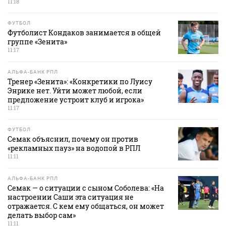
11:18
ФУТБОЛ
Футболист Кондаков занимается в общей
группе «Зенита»
11:17
АЛЬФА-БАНК РПЛ
Тренер «Зенита»: «Конкретики по Луису
Энрике нет. Уйти может любой, если
предложение устроит клуб и игрока»
11:17
ФУТБОЛ
Семак объяснил, почему он против
«рекламных пауз» на водопой в РПЛ
11:11
АЛЬФА-БАНК РПЛ
Семак — о ситуации с сыном Соболева: «На
настроении Саши эта ситуация не
отражается. С кем ему общаться, он может
делать выбор сам»
11:11