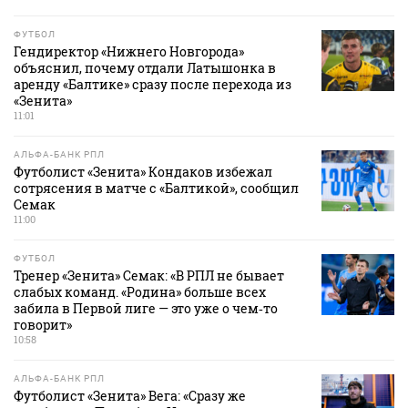
ФУТБОЛ
Гендиректор «Нижнего Новгорода»
объяснил, почему отдали Латышонка в
аренду «Балтике» сразу после перехода из
«Зенита»
11:01
АЛЬФА-БАНК РПЛ
Футболист «Зенита» Кондаков избежал
сотрясения в матче с «Балтикой», сообщил
Семак
11:00
ФУТБОЛ
Тренер «Зенита» Семак: «В РПЛ не бывает
слабых команд. «Родина» больше всех
забила в Первой лиге — это уже о чем‑то
говорит»
10:58
АЛЬФА-БАНК РПЛ
Футболист «Зенита» Вега: «Сразу же