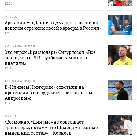
12:40
ФУТБОЛ
Аршавин — о Данни: «Думаю, что он точно
доволен отрезком своей карьеры в России»
12:31
АЛЬФА-БАНК РПЛ
Экс‑игрок «Краснодара» Сигурдссон: «Все
знают, что в РПЛ футболистам много
платили»
12:16
АЛЬФА-БАНК РПЛ
В «Нижнем Новгороде» ответили на
претензии в сотрудничестве с агентом
Андреевым
11:57
ФУТБОЛ
«Возможно, «Динамо» не совершает
трансферы, потому что Шварца устраивает
нынешний состав» — Корнеев