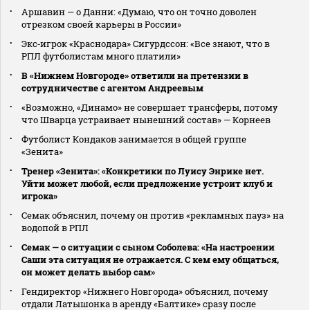
Аршавин — о Данни: «Думаю, что он точно доволен
отрезком своей карьеры в России»
Экс‑игрок «Краснодара» Сигурдссон: «Все знают, что в
РПЛ футболистам много платили»
В «Нижнем Новгороде» ответили на претензии в
сотрудничестве с агентом Андреевым
«Возможно, «Динамо» не совершает трансферы, потому
что Шварца устраивает нынешний состав» — Корнеев
Футболист Кондаков занимается в общей группе
«Зенита»
Тренер «Зенита»: «Конкретики по Луису Энрике нет.
Уйти может любой, если предложение устроит клуб и
игрока»
Семак объяснил, почему он против «рекламных пауз» на
водопой в РПЛ
Семак — о ситуации с сыном Соболева: «На настроении
Саши эта ситуация не отражается. С кем ему общаться,
он может делать выбор сам»
Гендиректор «Нижнего Новгорода» объяснил, почему
отдали Латышонка в аренду «Балтике» сразу после