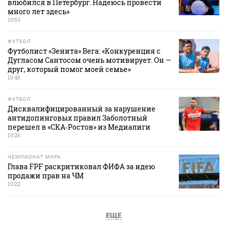
влюбился в Петербург. Надеюсь провести
много лет здесь»
10:53
ФУТБОЛ
Футболист «Зенита» Вега: «Конкуренция с
Дугласом Сантосом очень мотивирует. Он —
друг, который помог моей семье»
10:45
ФУТБОЛ
Дисквалифицированный за нарушение
антидопинговых правил Заболотный
перешел в «СКА‑Ростов» из Медиалиги
10:26
ЧЕМПИОНАТ МИРА
Глава FPF раскритиковал ФИФА за идею
продажи прав на ЧМ
10:22
ЕЩЕ