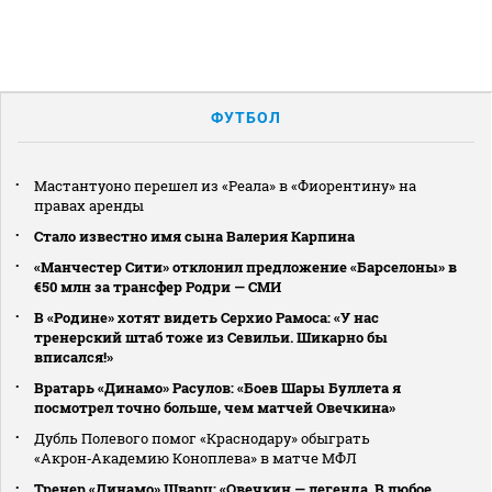
ФУТБОЛ
Мастантуоно перешел из «Реала» в «Фиорентину» на
правах аренды
Стало известно имя сына Валерия Карпина
«Манчестер Сити» отклонил предложение «Барселоны» в
€50 млн за трансфер Родри — СМИ
В «Родине» хотят видеть Серхио Рамоса: «У нас
тренерский штаб тоже из Севильи. Шикарно бы
вписался!»
Вратарь «Динамо» Расулов: «Боев Шары Буллета я
посмотрел точно больше, чем матчей Овечкина»
Дубль Полевого помог «Краснодару» обыграть
«Акрон‑Академию Коноплева» в матче МФЛ
Тренер «Динамо» Шварц: «Овечкин — легенда. В любое