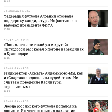
13:32
ЧЕМПИОНАТ МИРА
Федерация футбола Албании отозвала
поддержку кандидатуры Инфантино на
выборах президента ФИФА
13:18
АЛЬФА-БАНК РПЛ
«Понял, что я не такой уж и крутой».
Сигурдссон рассказал о погоне на машинах
в Краснодаре
13:15
АЛЬФА-БАНК РПЛ
Гендиректор «Ахмата» Айдамиров: «Мы, как
и «Спартак», недовольны судейством. Не
считаем поведение Касинтуры
агрессивным»
13:14
АЛЬФА-БАНК РПЛ
Звезда российского футбола попался на
допинге. И с честью принял наказание