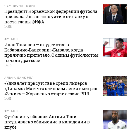
ЧЕМПИОНАТ МИРА
Президент Норвежской федерации футбола
призвала Инфантино уйти в отставку с
поста главы ФИФА
14:58
ФУТБОЛ
Инал Танашев — о судействе в
Кабардино‑Балкарии: «Бывало, когда
прилично прилетало. С одним футболистом
начали драться»
14:16
АЛЬФА-БАНК РПЛ
«Удивляет присутствие среди лидеров
«Динамо» Мх и что слишком легко выиграл
«Зенит» — Журавель о старте сезона РПЛ
14:01
ФУТБОЛ
Футболисту сборной Англии Тони
предъявлено обвинение в нападении в
клубе