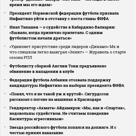
время мы его ждем»
Президент Норвежской федерации футбола призвала
Инфантино уйти в отставку с поста главы ФИФА
Инал Танашев — о судействе в Кабардино‑Балкарии:
«Бывало, когда прилично прилетало. С одним
футболистом начали драться»
«Удивляет присутствие среди лидеров «Динамо» Мх и
что слишком легко выиграл «Зенит» — Журавель о старте
сезона РПЛ
Футболисту сборной Англии Тони предъявлено
обвинение в нападении в клубе
Федерация футбола Албании отозвала поддержку
кандидатуры Инфантино на выборах президента ФИФА
«Понял, что я не такой уж и крутой». Сигурдссон
рассказал о погоне на машинах в Краснодаре
Гендиректор «Ахмата» Айдамиров: «Мы, как и «Спартак»,
недовольны судейством. Не считаем поведение
Касинтуры агрессивным»
Звезда российского футбола попался на допинге. И с
честью принял наказание