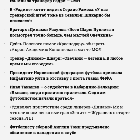
€50 млн за трансфер Родри — СМИ
В «Родине» хотят видеть Серхио Рамоса: «У нас
тренерский штаб тоже из Севильи. Шикарно бы
вписался!»
Вратарь «Динамо» Расулов: «Боев Шары Буллета я
посмотрел точно больше, чем матчей Овечкина»
Дубль Полевого помог «Краснодару» обыграть
«Акрон‑Академию Коноплева» в матче МФЛ
Тренер «Динамо» Шварц: «Овечкин — легенда. В любое
время мы его ждем»
Президент Норвежской федерации футбола призвала
Инфантино уйти в отставку с поста главы ФИФА
Инал Танашев — о судействе в Кабардино‑Балкарии:
«Бывало, когда прилично прилетало. С одним
футболистом начали драться»
«Удивляет присутствие среди лидеров «Динамо» Мх и
что слишком легко выиграл «Зенит» — Журавель о старте
сезона РПЛ
Футболисту сборной Англии Тони предъявлено
обвинение в нападении в клубе