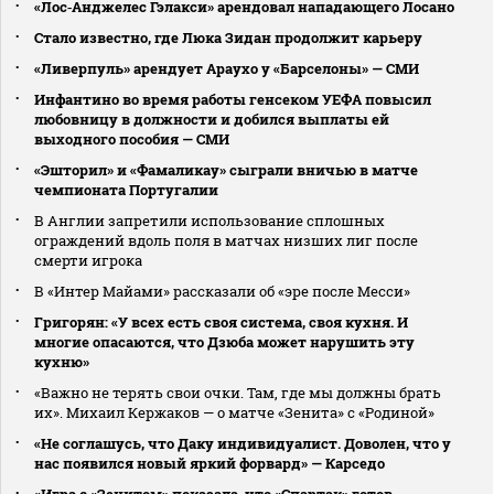
«Лос‑Анджелес Гэлакси» арендовал нападающего Лосано
Стало известно, где Люка Зидан продолжит карьеру
«Ливерпуль» арендует Араухо у «Барселоны» — СМИ
Инфантино во время работы генсеком УЕФА повысил
любовницу в должности и добился выплаты ей
выходного пособия — СМИ
«Эшторил» и «Фамаликау» сыграли вничью в матче
чемпионата Португалии
В Англии запретили использование сплошных
ограждений вдоль поля в матчах низших лиг после
смерти игрока
В «Интер Майами» рассказали об «эре после Месси»
Григорян: «У всех есть своя система, своя кухня. И
многие опасаются, что Дзюба может нарушить эту
кухню»
«Важно не терять свои очки. Там, где мы должны брать
их». Михаил Кержаков — о матче «Зенита» с «Родиной»
«Не соглашусь, что Даку индивидуалист. Доволен, что у
нас появился новый яркий форвард» — Карседо
«Игра с «Зенитом» показала, что «Спартак» готов