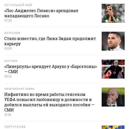
ОСТАЛЬНОЙ МИР
«Лос‑Анджелес Гэлакси» арендовал
нападающего Лосано
07:25
ИСПАНИЯ
Стало известно, где Люка Зидан продолжит
карьеру
05:59
АНГЛИЯ
«Ливерпуль» арендует Араухо у «Барселоны»
— СМИ
03:12
ЧЕМПИОНАТ МИРА
Инфантино во время работы генсеком
УЕФА повысил любовницу в должности и
добился выплаты ей выходного пособия —
СМИ
01:41
ПОРТУГАЛИЯ