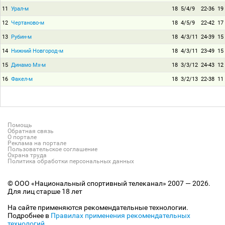
11
Урал-м
18
5/4/9
22-36
19
12
Чертаново-м
18
4/5/9
22-42
17
13
Рубин-м
18
4/3/11
24-39
15
14
Нижний Новгород-м
18
4/3/11
23-49
15
15
Динамо Мх-м
18
3/3/12
24-43
12
16
Факел-м
18
3/2/13
22-38
11
Помощь
Обратная связь
О портале
Реклама на портале
Пользовательское соглашение
Охрана труда
Политика обработки персональных данных
© ООО «Национальный спортивный телеканал» 2007 — 2026.
Для лиц старше 18 лет
На сайте применяются рекомендательные технологии.
Подробнее в
Правилах применения рекомендательных
технологий