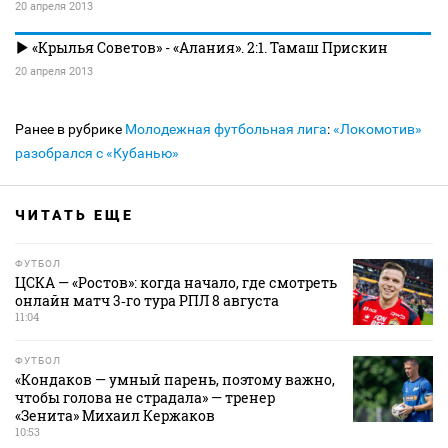
20 апреля 2013
«Крылья Советов» - «Алания». 2:1. Тамаш Прискин
20 апреля 2013
Ранее в рубрике
Молодежная футбольная лига
:
«Локомотив»
разобрался с «Кубанью»
ЧИТАТЬ ЕЩЕ
ФУТБОЛ
ЦСКА — «Ростов»: когда начало, где смотреть
онлайн матч 3‑го тура РПЛ 8 августа
11:04
ФУТБОЛ
«Кондаков — умный парень, поэтому важно,
чтобы голова не страдала» — тренер
«Зенита» Михаил Кержаков
10:53