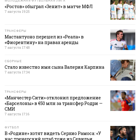
МОЛОДЕЖНАЯ ФУТБОЛЬНАЯ ЛИГА
«Ростов» обыграл «Зенит» в матче МФЛ
7 августа 19:25
ТРАНСФЕРЫ
Мастантуоно перешел из «Реала» в
«Фиорентину» на правах аренды
7 августа 17:48
СБОРНЫЕ
Стало известно имя сына Валерия Карпина
7 августа 17:34
ТРАНСФЕРЫ
«Манчестер Сити» отклонил предложение
«Барселоны» в €50 млн за трансфер Родри —
СМИ
7 августа 17:16
ФУТБОЛ
В «Родине» хотят видеть Серхио Рамоса: «У
нас тренерский штаб тоже из Севильи.