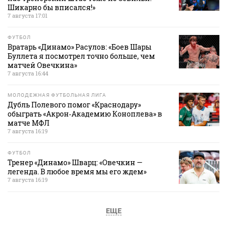
Шикарно бы вписался!»
7 августа 17:01
ФУТБОЛ
Вратарь «Динамо» Расулов: «Боев Шары
Буллета я посмотрел точно больше, чем
матчей Овечкина»
7 августа 16:44
МОЛОДЕЖНАЯ ФУТБОЛЬНАЯ ЛИГА
Дубль Полевого помог «Краснодару»
обыграть «Акрон‑Академию Коноплева» в
матче МФЛ
7 августа 16:19
ФУТБОЛ
Тренер «Динамо» Шварц: «Овечкин —
легенда. В любое время мы его ждем»
7 августа 16:19
ЕЩЕ