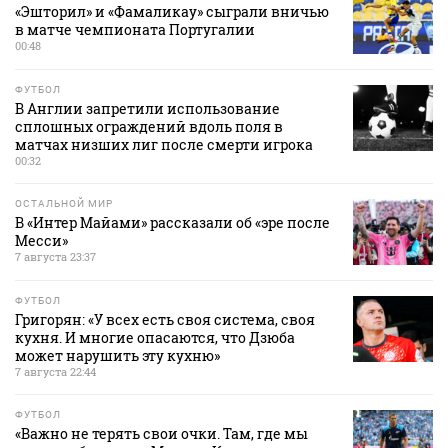
«Эшторил» и «Фамаликау» сыграли вничью
в матче чемпионата Португалии
00:48
ФУТБОЛ
В Англии запретили использование
сплошных ограждений вдоль поля в
матчах низших лиг после смерти игрока
00:32
ОСТАЛЬНОЙ МИР
В «Интер Майами» рассказали об «эре после
Месси»
7 августа 23:37
ФУТБОЛ
Григорян: «У всех есть своя система, своя
кухня. И многие опасаются, что Дзюба
может нарушить эту кухню»
7 августа 22:44
ФУТБОЛ
«Важно не терять свои очки. Там, где мы