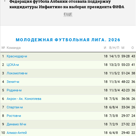
Федерация футбола Албании отозвала поддержку
кандидатуры Инфантино на выборах президента ФИФА
ЕЩЕ
МОЛОДЕЖНАЯ ФУТБОЛЬНАЯ ЛИГА. 2026
№
Команда
И
В/Н/П
М
О
1
Краснодар-м
18
14/1/3
59-28
43
2
ЦСКА-м
18
13/2/3
55-23
41
3
Локомотив-м
18
11/5/2
51-24
38
4
Зенит-м
18
11/3/4
48-22
36
5
Родина-м
18
11/3/4
42-23
36
6
Акрон - Ак. Коноплева
18
7/5/6
36-36
26
7
Спартак-м
18
6/8/4
33-34
26
8
Ростов-м
18
7/3/8
29-37
24
9
Динамо М-м
18
7/2/9
27-32
23
10
Алмаз-Антей
18
6/4/8
29-40
22