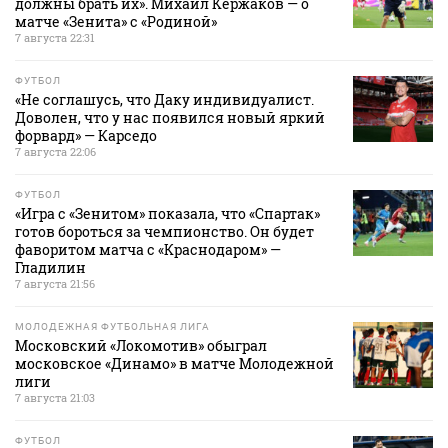
должны брать их». Михаил Кержаков — о
матче «Зенита» с «Родиной»
7 августа 22:31
ФУТБОЛ
«Не соглашусь, что Даку индивидуалист.
Доволен, что у нас появился новый яркий
форвард» — Карседо
7 августа 22:06
ФУТБОЛ
«Игра с «Зенитом» показала, что «Спартак»
готов бороться за чемпионство. Он будет
фаворитом матча с «Краснодаром» —
Гладилин
7 августа 21:56
МОЛОДЕЖНАЯ ФУТБОЛЬНАЯ ЛИГА
Московский «Локомотив» обыграл
московское «Динамо» в матче Молодежной
лиги
7 августа 21:03
ФУТБОЛ