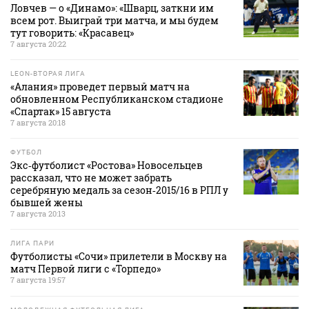
Ловчев — о «Динамо»: «Шварц, заткни им
всем рот. Выиграй три матча, и мы будем
тут говорить: «Красавец»
7 августа 20:22
LEON-ВТОРАЯ ЛИГА
«Алания» проведет первый матч на
обновленном Республиканском стадионе
«Спартак» 15 августа
7 августа 20:18
ФУТБОЛ
Экс‑футболист «Ростова» Новосельцев
рассказал, что не может забрать
серебряную медаль за сезон‑2015/16 в РПЛ у
бывшей жены
7 августа 20:13
ЛИГА ПАРИ
Футболисты «Сочи» прилетели в Москву на
матч Первой лиги с «Торпедо»
7 августа 19:57