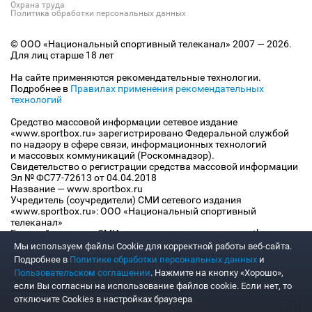
Охрана труда
Политика обработки персональных данных
© ООО «Национальный спортивный телеканал» 2007 — 2026.
Для лиц старше 18 лет
На сайте применяются рекомендательные технологии.
Подробнее в
Правилах применения рекомендательных
технологий
Средство массовой информации сетевое издание
«www.sportbox.ru» зарегистрировано Федеральной службой
по надзору в сфере связи, информационных технологий
и массовых коммуникаций (Роскомнадзор).
Свидетельство о регистрации средства массовой информации
Эл № ФС77-72613 от 04.04.2018
Название — www.sportbox.ru
Учредитель (соучредители) СМИ сетевого издания
«www.sportbox.ru»: ООО «Национальный спортивный
телеканал»
Главный редактор СМИ сетевого издания «www.sportbox.ru»:
Конов В.А.
Мы используем файлы Сookie для корректной работы веб-сайта.
Номер телефона редакции СМИ сетевого издания
Подробнее в
Политике обработки персональных данных
и
«www.sportbox.ru»: +7 (495) 653 8419
Пользовательском соглашении
. Нажмите на кнопку «Хорошо»,
Адрес электронной почты редакции СМИ сетевого издания
если Вы согласны на использование файлов cookie. Если нет, то
«www.sportbox.ru»: editor@sportbox.ru
отключите Cookies в настройках браузера