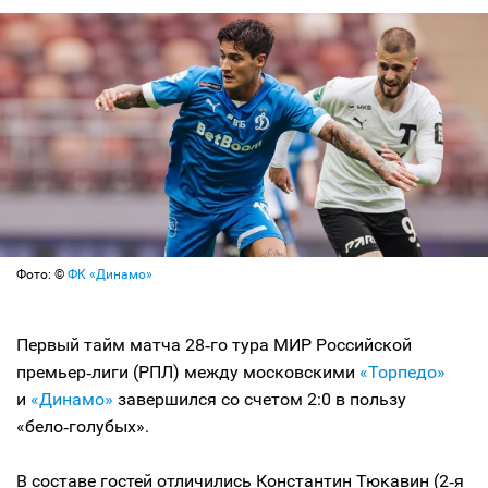
Фото: ©
ФК «Динамо»
Первый тайм матча 28‑го тура МИР Российской
премьер‑лиги (РПЛ) между московскими
«Торпедо»
и
«Динамо»
завершился со счетом 2:0 в пользу
«бело‑голубых».
В составе гостей отличились Константин Тюкавин (2‑я