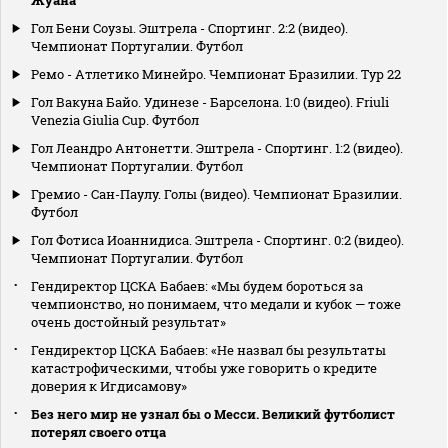
Гол Бени Соузы. Эштрела - Спортинг. 2:2 (видео).
Чемпионат Португалии. Футбол
Ремо - Атлетико Минейро. Чемпионат Бразилии. Тур 22
Гол Вакуна Байо. Удинезе - Барселона. 1:0 (видео). Friuli
Venezia Giulia Cup. Футбол
Гол Леандро Антонетти. Эштрела - Спортинг. 1:2 (видео).
Чемпионат Португалии. Футбол
Гремио - Сан-Паулу. Голы (видео). Чемпионат Бразилии.
Футбол
Гол Фотиса Иоаннидиса. Эштрела - Спортинг. 0:2 (видео).
Чемпионат Португалии. Футбол
Гендиректор ЦСКА Бабаев: «Мы будем бороться за
чемпионство, но понимаем, что медали и кубок — тоже
очень достойный результат»
Гендиректор ЦСКА Бабаев: «Не назвал бы результаты
катастрофическими, чтобы уже говорить о кредите
доверия к Игдисамову»
Без него мир не узнал бы о Месси. Великий футболист
потерял своего отца