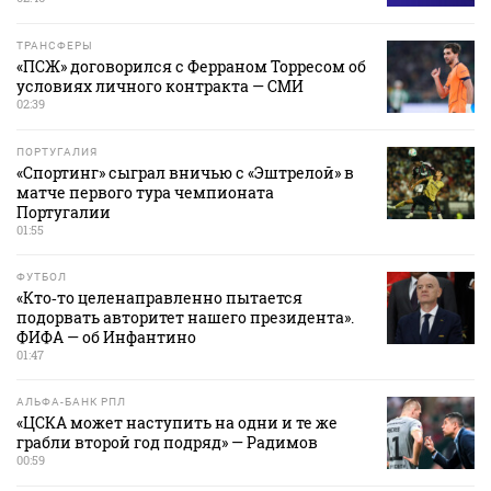
ТРАНСФЕРЫ
«ПСЖ» договорился с Ферраном Торресом об
условиях личного контракта — СМИ
02:39
ПОРТУГАЛИЯ
«Спортинг» сыграл вничью с «Эштрелой» в
матче первого тура чемпионата
Португалии
01:55
ФУТБОЛ
«Кто‑то целенаправленно пытается
подорвать авторитет нашего президента».
ФИФА — об Инфантино
01:47
АЛЬФА-БАНК РПЛ
«ЦСКА может наступить на одни и те же
грабли второй год подряд» — Радимов
00:59