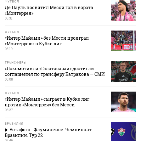
ФУТБОЛ
Де Пауль посвятил Месси гол в ворота
«Монтеррея»
05:31
ФУТБОЛ
«Интер Майами» без Месси проиграл
«Монтеррею» в Кубке лиг
05:19
ТРАНСФЕРЫ
«Локомотив» и «Галатасарай» достигли
соглашения по трансферу Батракова — СМИ
05:08
ФУТБОЛ
«Интер Майами» сыграет в Кубке лиг
против «Монтеррея» без Месси
03:27
БРАЗИЛИЯ
Ботафого - Флуминенсе. Чемпионат
Бразилии. Тур 22
02:46