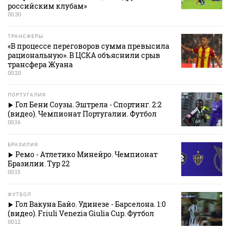
российским клубам»
00:30
ТРАНСФЕРЫ
«В процессе переговоров сумма превысила
рациональную». В ЦСКА объяснили срыв
трансфера Жуана
00:20
ПОРТУГАЛИЯ
Гол Бени Соузы. Эштрела - Спортинг. 2:2
(видео). Чемпионат Португалии. Футбол
00:16
БРАЗИЛИЯ
Ремо - Атлетико Минейро. Чемпионат
Бразилии. Тур 22
00:15
ФУТБОЛ
Гол Вакуна Байо. Удинезе - Барселона. 1:0
(видео). Friuli Venezia Giulia Cup. Футбол
00:12