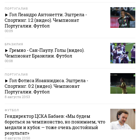
ПОРТУГАЛИЯ
Гол Леандро Антонетти. Эштрела -
Спортинг. 1:2 (видео). Чемпионат
Португалии. Футбол
00:09
БРАЗИЛИЯ
Гремио - Сан-Паулу. Голы (видео).
Чемпионат Бразилии. Футбол
00:08
ПОРТУГАЛИЯ
Гол Фотиса Иоаннидиса. Эштрела -
Спортинг. 0:2 (видео). Чемпионат
Португалии. Футбол
8 августа 23:53
ФУТБОЛ
Гендиректор ЦСКА Бабаев: «Мы будем
бороться за чемпионство, но понимаем, что
медали и кубок — тоже очень достойный
результат»
8 августа 23:50