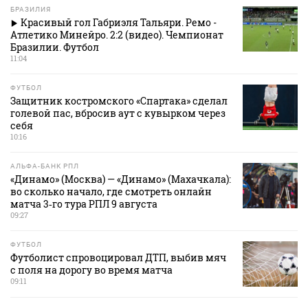
БРАЗИЛИЯ
Красивый гол Габриэля Тальяри. Ремо -
Атлетико Минейро. 2:2 (видео). Чемпионат
Бразилии. Футбол
11:04
ФУТБОЛ
Защитник костромского «Спартака» сделал
голевой пас, вбросив аут с кувырком через
себя
10:16
АЛЬФА-БАНК РПЛ
«Динамо» (Москва) — «Динамо» (Махачкала):
во сколько начало, где смотреть онлайн
матча 3‑го тура РПЛ 9 августа
09:27
ФУТБОЛ
Футболист спровоцировал ДТП, выбив мяч
с поля на дорогу во время матча
09:11