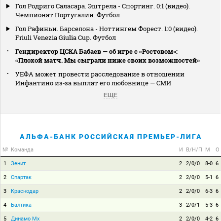
Гол Родриго Саласара. Эштрела - Спортинг. 0:1 (видео).
Чемпионат Португалии. Футбол
Гол Рафиньи. Барселона - Ноттингем Форест. 1:0 (видео).
Friuli Venezia Giulia Cup. Футбол
Гендиректор ЦСКА Бабаев — об игре с «Ростовом»:
«Плохой матч. Мы сыграли ниже своих возможностей»
УЕФА может провести расследование в отношении
Инфантино из‑за выплат его любовнице — СМИ
ЕЩЕ
АЛЬФА-БАНК РОССИЙСКАЯ ПРЕМЬЕР-ЛИГА
№
Команда
И
В/Н/П
М
О
1
Зенит
2
2/0/0
8-0
6
2
Спартак
2
2/0/0
5-1
6
3
Краснодар
2
2/0/0
6-3
6
4
Балтика
3
2/0/1
5-3
6
5
Динамо Мх
2
2/0/0
4-2
6