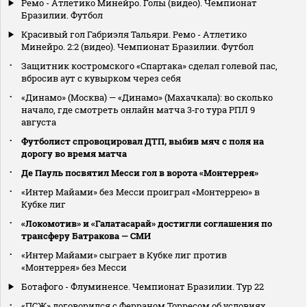
Ремо - Атлетико Минейро. Голы (видео). Чемпионат
Бразилии. Футбол
Красивый гол Габриэля Тальяри. Ремо - Атлетико
Минейро. 2:2 (видео). Чемпионат Бразилии. Футбол
Защитник костромского «Спартака» сделал голевой пас,
вбросив аут с кувырком через себя
«Динамо» (Москва) — «Динамо» (Махачкала): во сколько
начало, где смотреть онлайн матча 3‑го тура РПЛ 9
августа
Футболист спровоцировал ДТП, выбив мяч с поля на
дорогу во время матча
Де Пауль посвятил Месси гол в ворота «Монтеррея»
«Интер Майами» без Месси проиграл «Монтеррею» в
Кубке лиг
«Локомотив» и «Галатасарай» достигли соглашения по
трансферу Батракова — СМИ
«Интер Майами» сыграет в Кубке лиг против
«Монтеррея» без Месси
Ботафого - Флуминенсе. Чемпионат Бразилии. Тур 22
«ПСЖ» договорился с Ферраном Торресом об условиях