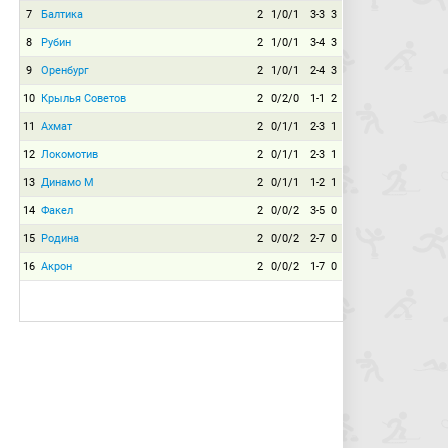
7
Балтика
2
1/0/1
3-3
3
8
Рубин
2
1/0/1
3-4
3
9
Оренбург
2
1/0/1
2-4
3
10
Крылья Советов
2
0/2/0
1-1
2
11
Ахмат
2
0/1/1
2-3
1
12
Локомотив
2
0/1/1
2-3
1
13
Динамо М
2
0/1/1
1-2
1
14
Факел
2
0/0/2
3-5
0
15
Родина
2
0/0/2
2-7
0
16
Акрон
2
0/0/2
1-7
0