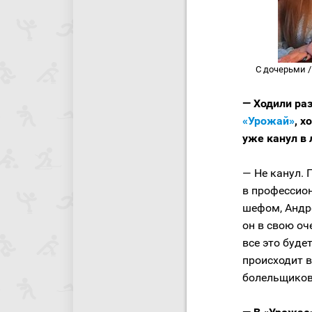
С дочерьми /
— Ходили ра
«Урожай»
, 
уже канул в 
— Не канул.
в профессион
шефом, Андре
он в свою оч
все это будет
происходит 
болельщиков