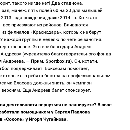
орит, такого нигде нет! Два стадиона,
зал, манеж, пять полей 60 на 20 для малышей.
 2013 года рождения, даже 2014-го. Хотя это
— все приезжают из районов. Вливаются
из филиалов «Краснодара», которых не берут
У каждой группы в неделю по четыре занятия.
теро тренеров. Это все благодаря Андрею
 Андрееву (учредителю благотворительного фонда
я Андреева. —
Прим. Sportbox.ru
). Он, кстати,
тбол поддерживает. Боксерам помогает,
екоторые его ребята бьются на профессиональном
ксима Власова должны знать, он чемпион
 версиям. Еще Андреев балет спонсирует.
ой деятельности вернуться не планируете? В свое
работали помощником у Сергея Павлова
 в «Соколе» у Игоря Чугайнова.