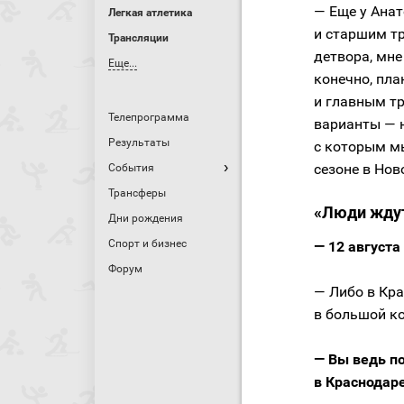
— Еще у Ана
Легкая атлетика
и старшим тр
Трансляции
детвора, мне
Еще...
конечно, пла
и главным тр
Телепрограмма
варианты — н
Результаты
с которым мы
сезоне в Нов
События
Трансферы
«Люди ждут
Дни рождения
Спорт и бизнес
— 12 августа
Форум
— Либо в Кра
в большой ко
— Вы ведь п
в Краснодар