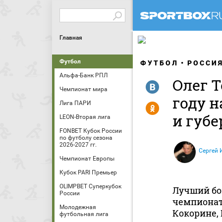
Главная
Футбол
ФУТБОЛ
РОССИ
Альфа-Банк РПЛ
Олег Т
R
Чемпионат мира
году н
Лига ПАРИ
Y
и губе
LEON-Вторая лига
FONBET Кубок России
по футболу сезона
2026-2027 гг.
Сергей 
Чемпионат Европы
Кубок PARI Премьер
OLIMPBET Суперкубок
Лучший бо
России
чемпионата
Молодежная
Кокорине, 
футбольная лига