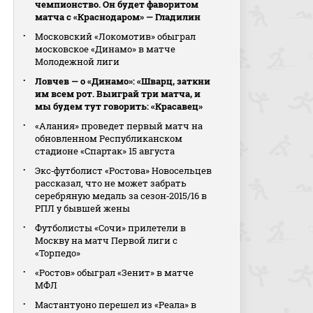
чемпионство. Он будет фаворитом
матча с «Краснодаром» — Гладилин
Московский «Локомотив» обыграл
московское «Динамо» в матче
Молодежной лиги
Ловчев — о «Динамо»: «Шварц, заткни
им всем рот. Выиграй три матча, и
мы будем тут говорить: «Красавец»
«Алания» проведет первый матч на
обновленном Республиканском
стадионе «Спартак» 15 августа
Экс‑футболист «Ростова» Новосельцев
рассказал, что не может забрать
серебряную медаль за сезон‑2015/16 в
РПЛ у бывшей жены
Футболисты «Сочи» прилетели в
Москву на матч Первой лиги с
«Торпедо»
«Ростов» обыграл «Зенит» в матче
МФЛ
Мастантуоно перешел из «Реала» в