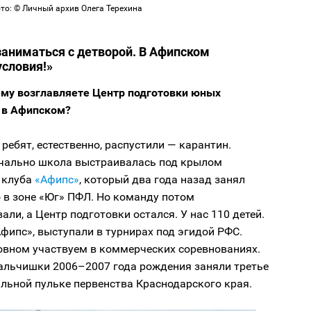
ото: © Личный архив Олега Терехина
заниматься с детворой. В Афипском
словия!»
му возглавляете Центр подготовки юных
 в Афипском?
 ребят, естественно, распустили — карантин.
чально школа выстраивалась под крылом
 клуба
«Афипс»
, который два года назад занял
 в зоне «Юг» ПФЛ. Но команду потом
ли, а Центр подготовки остался. У нас 110 детей.
фипс», выступали в турнирах под эгидой РФС.
овном участвуем в коммерческих соревнованиях.
мальчишки 2006–2007 года рождения заняли третье
льной пульке первенства Краснодарского края.