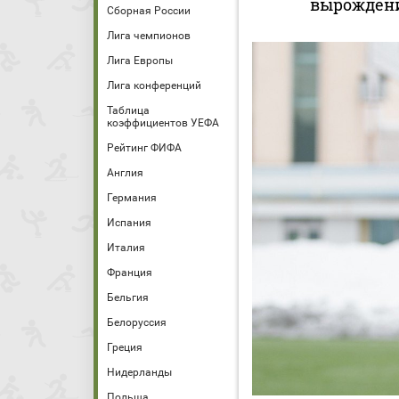
вырождени
Сборная России
Лига чемпионов
Лига Европы
Лига конференций
Таблица
коэффициентов УЕФА
Рейтинг ФИФА
Англия
Германия
Испания
Италия
Франция
Бельгия
Белоруссия
Греция
Нидерланды
Польша