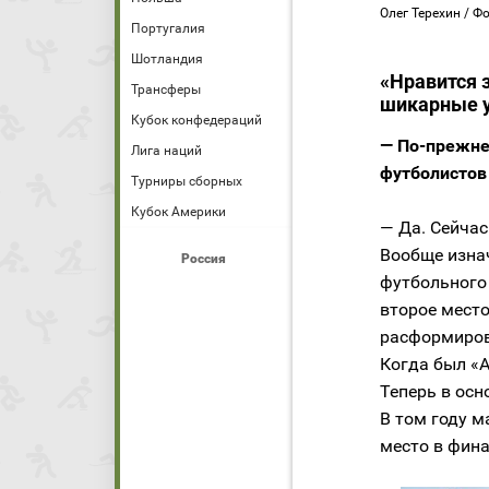
Олег Терехин / Ф
Португалия
Шотландия
«Нравится 
Трансферы
шикарные у
Кубок конфедераций
— По-прежне
Лига наций
футболистов
Турниры сборных
Кубок Америки
— Да. Сейчас
Вообще изна
Россия
футбольного
второе место
расформирова
Когда был «А
Теперь в осн
В том году 
место в фина