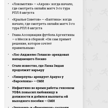
«Локомотив» — «Акрон»: когда начало,
где смотреть онлайн матч 3‑го тура
РПЛ 8 августа
«Крылья Советов» — «Балтика»: когда
начало, где смотреть онлайн матч 3‑го
тура РПЛ 8 августа
Глава Ассоциации футбола Аргентины
— о Месси в сборной: «Он сам примет
решение, которое сочтет
правильным»
«Лос‑Анджелес Гэлакси» арендовал
нападающего Лосано
Стало известно, где Люка Зидан
продолжит карьеру
«Ливерпуль» арендует Араухо у
«Барселоны» — СМИ
Инфантино во время работы генсеком
УЕФА повысил любовницу в
должности и добился выплаты ей
выходного пособия — СМИ
«Эшторил» и «Фамаликау» сыграли