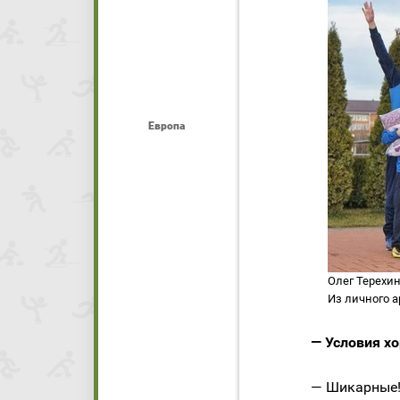
Европа
Олег Терехин
Из личного а
— Условия х
— Шикарные!