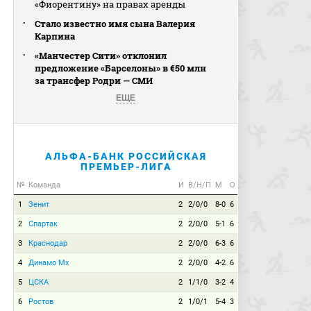
«Фиорентину» на правах аренды
Стало известно имя сына Валерия
Карпина
«Манчестер Сити» отклонил
предложение «Барселоны» в €50 млн
за трансфер Родри — СМИ
ЕЩЕ
АЛЬФА-БАНК РОССИЙСКАЯ
ПРЕМЬЕР-ЛИГА
№
Команда
И
В/Н/П
М
О
1
Зенит
2
2/0/0
8-0
6
2
Спартак
2
2/0/0
5-1
6
3
Краснодар
2
2/0/0
6-3
6
4
Динамо Мх
2
2/0/0
4-2
6
5
ЦСКА
2
1/1/0
3-2
4
6
Ростов
2
1/0/1
5-4
3