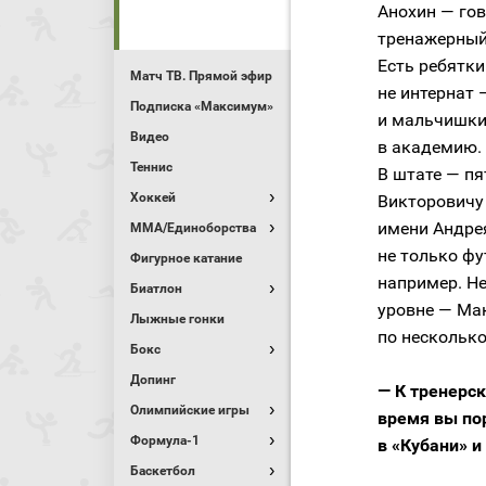
Анохин — гов
тренажерный 
Есть ребятки
Матч ТВ. Прямой эфир
не интернат 
Подписка «Максимум»
и мальчишки 
Видео
в академию. 
Теннис
В штате — пя
Хоккей
Викторовичу
имени Андре
MMA/Единоборства
не только фу
Фигурное катание
например. Н
Биатлон
уровне — Ма
Лыжные гонки
по несколько
Бокс
Допинг
— К тренерск
Олимпийские игры
время вы по
Формула-1
в «Кубани» и
Баскетбол