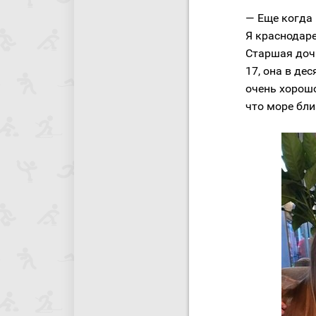
— Еще когда 
Я краснодаре
Старшая доч
17, она в де
очень хорошо
что море бли