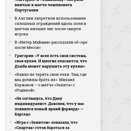
вничью в матче чемпионата
Португалии
В Англии запретили использование
сплошных ограждений вдоль поля в
матчах низших лиг после смерти
игрока
В «Интер Майами» рассказали об «эре
после Месси»
Григорян: «У всех есть своя система,
своя кухня. И многие опасаются, что
Дзюба может нарушить эту кухню»
«Важно не терять свои очки. Там, где
мы должны брать их». Михаил
Кержаков — о матче «Зенита» с
«Родиной»
«Не соглашусь, что Даку
индивидуалист. Доволен, что у нас
появился новый яркий форвард» —
Карседо
«Игра с «Зенитом» показала, что
«Спартак» готов бороться за