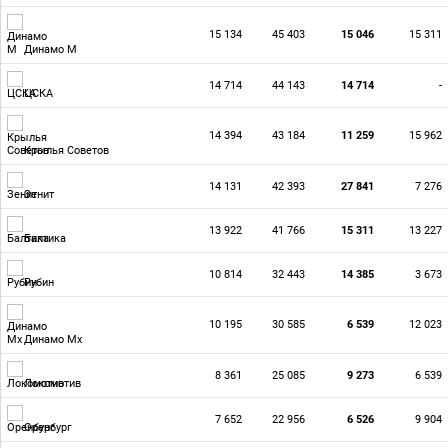
15 134
45 403
15 046
15 311
Динамо М
14 714
44 143
14 714
-
ЦСКА
14 394
43 184
11 259
15 962
Крылья Советов
14 131
42 393
27 841
7 276
Зенит
13 922
41 766
15 311
13 227
Балтика
10 814
32 443
14 385
3 673
Рубин
10 195
30 585
6 539
12 023
Динамо Мх
8 361
25 085
9 273
6 539
Локомотив
7 652
22 956
6 526
9 904
Оренбург