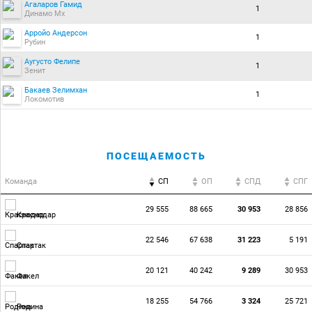
Агаларов Гамид
1
Динамо Мх
Арройо Андерсон
1
Рубин
Аугусто Фелипе
1
Зенит
Бакаев Зелимхан
1
Локомотив
ПОСЕЩАЕМОСТЬ
Команда
СП
ОП
CПД
CПГ
29 555
88 665
30 953
28 856
Краснодар
22 546
67 638
31 223
5 191
Спартак
20 121
40 242
9 289
30 953
Факел
18 255
54 766
3 324
25 721
Родина