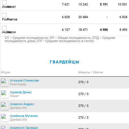
7 621
15 242
5 191
10 051
Ахмат
6 828
20 484
-
6 828
Ростов
6 157
18 471
4 988
8 495
Акрон
СП – Средняя посещаемость, ОП – Общая посещаемость, СПД – Средняя
посещаемость дома, СПГ - Средняя посещаемость в гостях
ГВАРДЕЙЦЫ
Игрок
Минуты / Матчи
Агкацев Станислав
270 / 3
Краснодар
Адамов Денис
270 / 3
Зенит
Аларкон Андрес
270 / 3
Динамо Мх
Алибеков Муталип
270 / 3
Динамо Мх
Андерсон Эдуардо