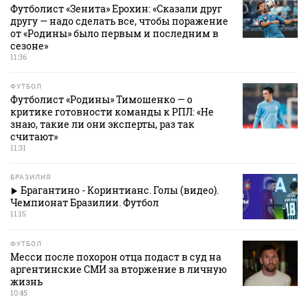
Футболист «Зенита» Ерохин: «Сказали друг
другу — надо сделать все, чтобы поражение
от «Родины» было первым и последним в
сезоне»
11:36
ФУТБОЛ
Футболист «Родины» Тимошенко — о
критике готовности команды к РПЛ: «Не
знаю, такие ли они эксперты, раз так
считают»
11:31
БРАЗИЛИЯ
Брагантино - Коринтианс. Голы (видео).
Чемпионат Бразилии. Футбол
11:15
ФУТБОЛ
Месси после похорон отца подаст в суд на
аргентинские СМИ за вторжение в личную
жизнь
10:45