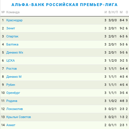
АЛЬФА-БАНК РОССИЙСКАЯ ПРЕМЬЕР-ЛИГА
№
Команда
И
В/Н/П
М
О
1
Краснодар
3
3/0/0
8-4
9
2
Зенит
3
2/0/1
9-2
6
3
Спартак
3
2/0/1
6-3
6
4
Балтика
3
2/0/1
5-3
6
5
Динамо Мх
3
2/0/1
5-5
6
6
ЦСКА
3
1/2/0
3-2
5
7
Ростов
3
1/1/1
5-4
4
8
Динамо М
3
1/1/1
4-3
4
9
Рубин
3
1/1/1
4-5
4
10
Оренбург
3
1/1/1
3-5
4
11
Родина
3
1/0/2
4-8
3
12
Локомотив
3
0/2/1
2-3
2
13
Крылья Советов
3
0/2/1
1-3
2
14
Ахмат
2
0/1/1
2-3
1