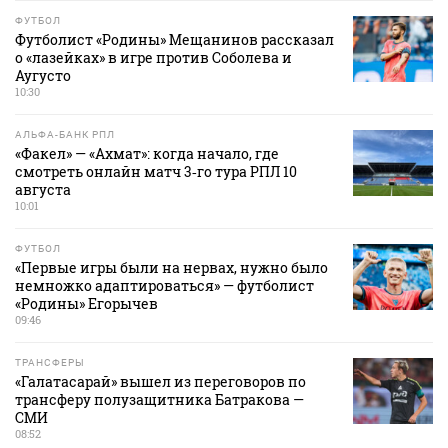
ФУТБОЛ
Футболист «Родины» Мещанинов рассказал
о «лазейках» в игре против Соболева и
Аугусто
10:30
АЛЬФА-БАНК РПЛ
«Факел» — «Ахмат»: когда начало, где
смотреть онлайн матч 3‑го тура РПЛ 10
августа
10:01
ФУТБОЛ
«Первые игры были на нервах, нужно было
немножко адаптироваться» — футболист
«Родины» Егорычев
09:46
ТРАНСФЕРЫ
«Галатасарай» вышел из переговоров по
трансферу полузащитника Батракова —
СМИ
08:52