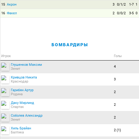
15
Акрон
3
0/1/2
1-7
1
16
Факел
2
0/0/2
3-5
0
БОМБАРДИРЫ
Игрок
Голы
Глушенков Максим
4
Зенит
Кривцов Никита
3
Краснодар
Гарибян Артур
2
Родина
Даку Мирлинд
2
Спартак
Соболев Александр
2
Зенит
Хиль Брайан
2 (1)
Балтика