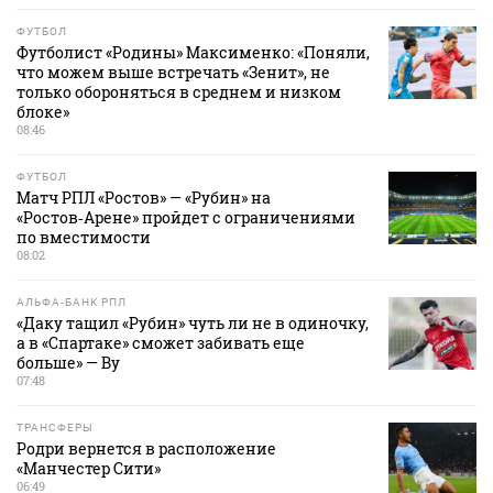
ФУТБОЛ
Футболист «Родины» Максименко: «Поняли,
что можем выше встречать «Зенит», не
только обороняться в среднем и низком
блоке»
08:46
ФУТБОЛ
Матч РПЛ «Ростов» — «Рубин» на
«Ростов‑Арене» пройдет с ограничениями
по вместимости
08:02
АЛЬФА-БАНК РПЛ
«Даку тащил «Рубин» чуть ли не в одиночку,
а в «Спартаке» сможет забивать еще
больше» — Ву
07:48
ТРАНСФЕРЫ
Родри вернется в расположение
«Манчестер Сити»
06:49