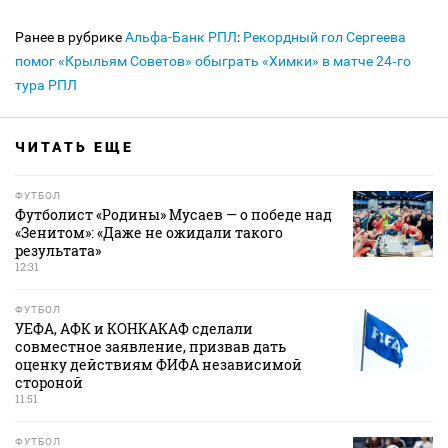
Ранее в рубрике
Альфа-Банк РПЛ
:
Рекордный гол Сергеева
помог «Крыльям Советов» обыграть «Химки» в матче 24‑го
тура РПЛ
ЧИТАТЬ ЕЩЕ
ФУТБОЛ
Футболист «Родины» Мусаев — о победе над
«Зенитом»: «Даже не ожидали такого
результата»
12:31
ФУТБОЛ
УЕФА, АФК и КОНКАКАФ сделали
совместное заявление, призвав дать
оценку действиям ФИФА независимой
стороной
11:51
ФУТБОЛ