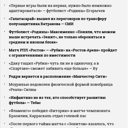
«Первые игры были на нервах, нужно было немножко
адаптироваться» — футболист «Родины» Егорычев
«Галатасарай» вышел из переговоров по трансферу
полузащитника Батракова — СМИ
Футболист «Родины» Максименко: «Поняли, что можем
выше встречать «Зенит», не только обороняться в
среднем и низком блоке»
Матч РПЛ «Ростов» — «Рубин» на «Ростов‑Арене» пройдет
с ограничениями по вместимости
«Даку тащил «Рубин» чуть ли не в одиночку, а в
«Спартаке» сможет забивать еще больше» — Ву
Родри вернется в расположение «Манчестер Сити»
Моуринью недоволен физической формой новобранца
«Реала» Силвы
«Инфантино не из тех, кто способствует развитию
футбола» — Тебас
«Фламенго» победил «Виторию» в матче чемпионата
Бразилии, Карраскаль отдал голевой пас
«После первого тайма матча с «Зенитом» казалось, что