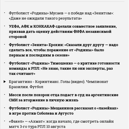
Футболист «Родины» Мусаев — о победе над «Зенитом»:
«Даже не ожидали такого результата»
УЕФА, АФК и КОНКАКАФ сделали совместное заявление,
призвав дать оценку действиям ФИФА независимой
стороной
Футболист «Зенита» Ерохин: «Сказали друг другу — надо
сделать все, чтобы поражение от «Родины» было
первым и последним в сезоне»
Футболист «Родины» Тимошенко — о критике готовности
команды к РПЛ: «Не знаю, такие ли они эксперты, раз
так считают»
Брагантино - Коринтианс. Голы (видео). Чемпионат
Бразилии. Футбол
Месси после похорон отца подаст в суд на аргентинские
СМИ за вторжение в личную жизнь
Футболист «Родины» Мещанинов рассказал о «лазейках»
в игре против Соболева и Аугусто
«Факел» — «Ахмат»: когда начало, где смотреть онлайн
матч 3‑го тура РПЛ 10 августа