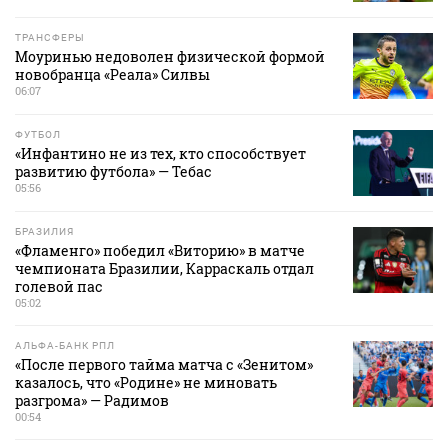
ТРАНСФЕРЫ
Моуринью недоволен физической формой
новобранца «Реала» Силвы
06:07
ФУТБОЛ
«Инфантино не из тех, кто способствует
развитию футбола» — Тебас
05:56
БРАЗИЛИЯ
«Фламенго» победил «Виторию» в матче
чемпионата Бразилии, Карраскаль отдал
голевой пас
05:02
АЛЬФА-БАНК РПЛ
«После первого тайма матча с «Зенитом»
казалось, что «Родине» не миновать
разгрома» — Радимов
00:54