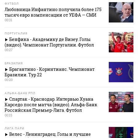
ФУТБОЛ
Любовница Инфантино получила более 175
тысяч евро компенсации от УЕФА — СМИ
00:31
ПОРТУГАЛИЯ
Бенфика - Академику де Визеу. Голы
(видео). Чемпионат Португалии. Футбол
00:27
БРАЗИЛИЯ
Брагантино - Коринтианс. Чемпионат
Бразилии. Тур 22
00:20
АЛЬФА-БАНК РПЛ
Спартак - Краснодар. Интервью Хуана
Карседо после матча (видео). Альфа-Банк
Российская Премьер-Лига. Футбол
00:15
ЛИГА ПАРИ
Велес - Ленинградец. Голы и лучшие