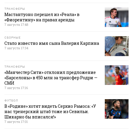
ТРАНСФЕРЫ
Мастантуоно перешел из «Реала» в
«Фиорентину» на правах аренды
7 августа 17:48
СБОРНЫЕ
Стало известно имя сына Валерия Карпина
7 августа 17:34
ТРАНСФЕРЫ
«Манчестер Сити» отклонил предложение
«Барселоны» в €50 млн за трансфер Родри —
СМИ
7 августа 17:16
ФУТБОЛ
В «Родине» хотят видеть Серхио Рамоса: «У
нас тренерский штаб тоже из Севильи.
Шикарно бы вписался!»
7 августа 17:01