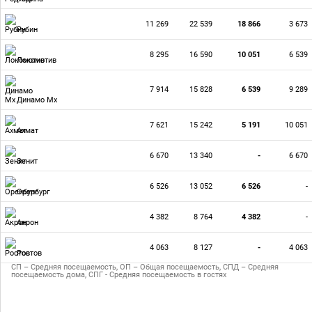
11 269
22 539
18 866
3 673
Рубин
8 295
16 590
10 051
6 539
Локомотив
7 914
15 828
6 539
9 289
Динамо Мх
7 621
15 242
5 191
10 051
Ахмат
6 670
13 340
-
6 670
Зенит
6 526
13 052
6 526
-
Оренбург
4 382
8 764
4 382
-
Акрон
4 063
8 127
-
4 063
Ростов
СП – Средняя посещаемость, ОП – Общая посещаемость, СПД – Средняя
посещаемость дома, СПГ - Средняя посещаемость в гостях