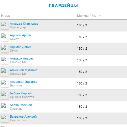
ГВАРДЕЙЦЫ
Игрок
Минуты / Матчи
Агкацев Станислав
180 / 2
Краснодар
Адамов Арсен
180 / 2
Ахмат
Адамов Денис
180 / 2
Зенит
Аларкон Андрес
180 / 2
Динамо Мх
Алибеков Муталип
180 / 2
Динамо Мх
Андерсон Эдуардо
180 / 2
Балтика
Бабкин Сергей
180 / 2
Крылья Советов
Барко Эсекьель
180 / 2
Спартак
Батраков Алексей
180 / 2
Локомотив