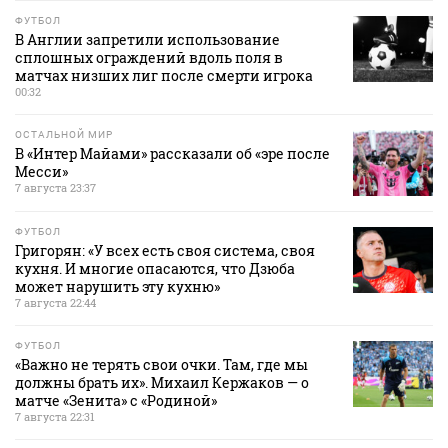
ФУТБОЛ
В Англии запретили использование
сплошных ограждений вдоль поля в
матчах низших лиг после смерти игрока
00:32
ОСТАЛЬНОЙ МИР
В «Интер Майами» рассказали об «эре после
Месси»
7 августа 23:37
ФУТБОЛ
Григорян: «У всех есть своя система, своя
кухня. И многие опасаются, что Дзюба
может нарушить эту кухню»
7 августа 22:44
ФУТБОЛ
«Важно не терять свои очки. Там, где мы
должны брать их». Михаил Кержаков — о
матче «Зенита» с «Родиной»
7 августа 22:31