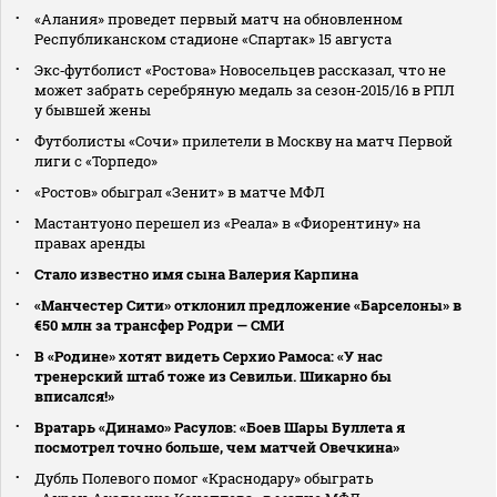
«Алания» проведет первый матч на обновленном
Республиканском стадионе «Спартак» 15 августа
Экс‑футболист «Ростова» Новосельцев рассказал, что не
может забрать серебряную медаль за сезон‑2015/16 в РПЛ
у бывшей жены
Футболисты «Сочи» прилетели в Москву на матч Первой
лиги с «Торпедо»
«Ростов» обыграл «Зенит» в матче МФЛ
Мастантуоно перешел из «Реала» в «Фиорентину» на
правах аренды
Стало известно имя сына Валерия Карпина
«Манчестер Сити» отклонил предложение «Барселоны» в
€50 млн за трансфер Родри — СМИ
В «Родине» хотят видеть Серхио Рамоса: «У нас
тренерский штаб тоже из Севильи. Шикарно бы
вписался!»
Вратарь «Динамо» Расулов: «Боев Шары Буллета я
посмотрел точно больше, чем матчей Овечкина»
Дубль Полевого помог «Краснодару» обыграть