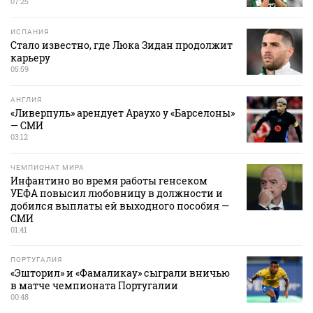
07:25
ИСПАНИЯ
Стало известно, где Люка Зидан продолжит
карьеру
05:59
АНГЛИЯ
«Ливерпуль» арендует Араухо у «Барселоны»
— СМИ
03:12
ЧЕМПИОНАТ МИРА
Инфантино во время работы генсеком
УЕФА повысил любовницу в должности и
добился выплаты ей выходного пособия —
СМИ
01:41
ПОРТУГАЛИЯ
«Эшторил» и «Фамаликау» сыграли вничью
в матче чемпионата Португалии
00:48