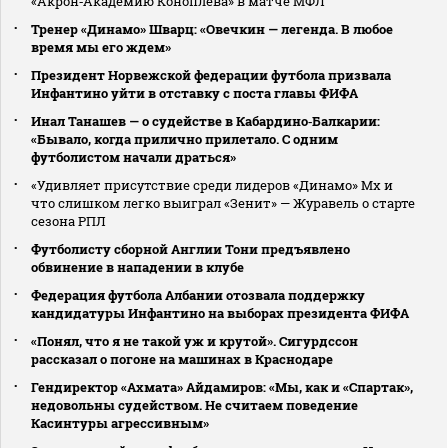
«Акрон‑Академию Коноплева» в матче МФЛ
Тренер «Динамо» Шварц: «Овечкин — легенда. В любое
время мы его ждем»
Президент Норвежской федерации футбола призвала
Инфантино уйти в отставку с поста главы ФИФА
Инал Танашев — о судействе в Кабардино‑Балкарии:
«Бывало, когда прилично прилетало. С одним
футболистом начали драться»
«Удивляет присутствие среди лидеров «Динамо» Мх и
что слишком легко выиграл «Зенит» — Журавель о старте
сезона РПЛ
Футболисту сборной Англии Тони предъявлено
обвинение в нападении в клубе
Федерация футбола Албании отозвала поддержку
кандидатуры Инфантино на выборах президента ФИФА
«Понял, что я не такой уж и крутой». Сигурдссон
рассказал о погоне на машинах в Краснодаре
Гендиректор «Ахмата» Айдамиров: «Мы, как и «Спартак»,
недовольны судейством. Не считаем поведение
Касинтуры агрессивным»