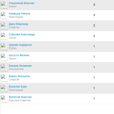
Глушенков Максим
3
Зенит
Кривцов Никита
3
Краснодар
Даку Мирлинд
2
Спартак
Соболев Александр
2
Зенит
Арройо Андерсон
1
Рубин
Аугусто Фелипе
1
Зенит
Бакаев Зелимхан
1
Локомотив
Барко Эсекьель
1
Спартак
Боселли Хуан
1
Краснодар
Витюгов Максим
1
Крылья Советов