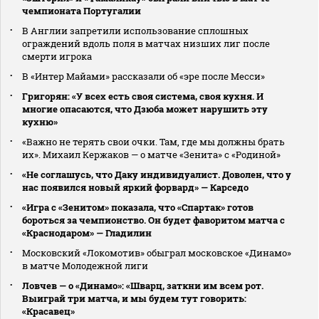
чемпионата Португалии
В Англии запретили использование сплошных
ограждений вдоль поля в матчах низших лиг после
смерти игрока
В «Интер Майами» рассказали об «эре после Месси»
Григорян: «У всех есть своя система, своя кухня. И
многие опасаются, что Дзюба может нарушить эту
кухню»
«Важно не терять свои очки. Там, где мы должны брать
их». Михаил Кержаков — о матче «Зенита» с «Родиной»
«Не соглашусь, что Даку индивидуалист. Доволен, что у
нас появился новый яркий форвард» — Карседо
«Игра с «Зенитом» показала, что «Спартак» готов
бороться за чемпионство. Он будет фаворитом матча с
«Краснодаром» — Гладилин
Московский «Локомотив» обыграл московское «Динамо»
в матче Молодежной лиги
Ловчев — о «Динамо»: «Шварц, заткни им всем рот.
Выиграй три матча, и мы будем тут говорить:
«Красавец»