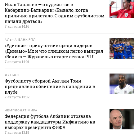
Инал Танашев — о судействе в
Кабардино‑Балкарии: «Бывало, когда
прилично прилетало. С одним футболистом
начали драться»
7 августа 14:16
АЛЬФА-БАНК РПЛ
«Удивляет присутствие среди лидеров
«Динамо» Мх и что слишком легко выиграл
«Зенит» — Журавель о старте сезона РПЛ
7 августа 14:01
ФУТБОЛ
Футболисту сборной Англии Тони
предъявлено обвинение в нападении в
клубе
7 августа 13:32
ЧЕМПИОНАТ МИРА
Федерация футбола Албании отозвала
поддержку кандидатуры Инфантино на
выборах президента ФИФА
7 августа 13:18