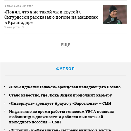
АЛЬФА-БАНК РПЛ
«Понял, что я не такой уж и крутой».
Сигурдссон рассказал о погоне на машинах
в Краснодаре
7 августа 13:15
ЕЩЕ
ФУТБОЛ
«Лос‑Анджелес Гэлакси» арендовал нападающего Лосано
Стало известно, где Люка Зидан продолжит карьеру
«Ливерпуль» арендует Араухо у «Барселоны» — СМИ
Инфантино во время работы генсеком УЕФА повысил
любовницу в должности и добился выплаты ей
выходного пособия — СМИ
«Эшторил» и «Фамаликау» сыграли вничью в матче