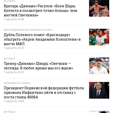
ФУТБОЛ
Вратарь «Динамо» Расулов: «Боев Шары
Буллета я посмотрел точно больше, чем
матчей Овечкина»
7 августа 16:44
МОЛОДЕЖНАЯ ФУТБОЛЬНАЯ ЛИГА
Дубль Полевого помог «Краснодару»
обыграть «Акрон‑Академию Коноплева» в
матче МФЛ
7 августа 16:19
ФУТБОЛ
Тренер «Динамо» Шварц: «Овечкин —
легенда. В любое время мы его ждем»
7 августа 16:19
ЧЕМПИОНАТ МИРА
Президент Норвежской федерации футбола
призвала Инфантино уйти в отставку с
поста главы ФИФА
7 августа 14:58
ФУТБОЛ