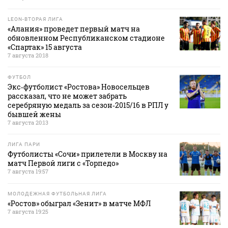
LEON-ВТОРАЯ ЛИГА
«Алания» проведет первый матч на
обновленном Республиканском стадионе
«Спартак» 15 августа
7 августа 20:18
ФУТБОЛ
Экс‑футболист «Ростова» Новосельцев
рассказал, что не может забрать
серебряную медаль за сезон‑2015/16 в РПЛ у
бывшей жены
7 августа 20:13
ЛИГА ПАРИ
Футболисты «Сочи» прилетели в Москву на
матч Первой лиги с «Торпедо»
7 августа 19:57
МОЛОДЕЖНАЯ ФУТБОЛЬНАЯ ЛИГА
«Ростов» обыграл «Зенит» в матче МФЛ
7 августа 19:25