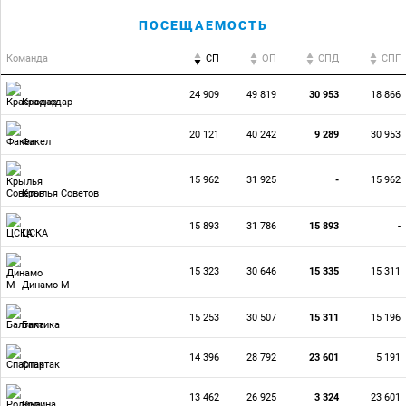
ПОСЕЩАЕМОСТЬ
Команда
СП
ОП
CПД
CПГ
24 909
49 819
30 953
18 866
Краснодар
20 121
40 242
9 289
30 953
Факел
15 962
31 925
-
15 962
Крылья Советов
15 893
31 786
15 893
-
ЦСКА
15 323
30 646
15 335
15 311
Динамо М
15 253
30 507
15 311
15 196
Балтика
14 396
28 792
23 601
5 191
Спартак
13 462
26 925
3 324
23 601
Родина