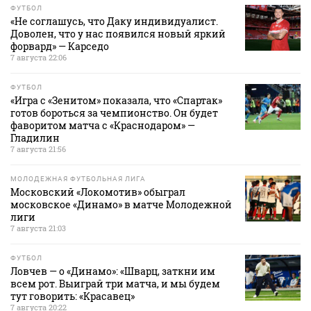
ФУТБОЛ
«Не соглашусь, что Даку индивидуалист.
Доволен, что у нас появился новый яркий
форвард» — Карседо
7 августа 22:06
ФУТБОЛ
«Игра с «Зенитом» показала, что «Спартак»
готов бороться за чемпионство. Он будет
фаворитом матча с «Краснодаром» —
Гладилин
7 августа 21:56
МОЛОДЕЖНАЯ ФУТБОЛЬНАЯ ЛИГА
Московский «Локомотив» обыграл
московское «Динамо» в матче Молодежной
лиги
7 августа 21:03
ФУТБОЛ
Ловчев — о «Динамо»: «Шварц, заткни им
всем рот. Выиграй три матча, и мы будем
тут говорить: «Красавец»
7 августа 20:22