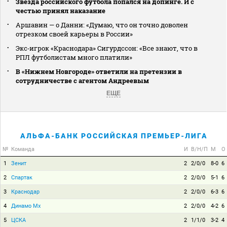
Звезда российского футбола попался на допинге. И с
честью принял наказание
Аршавин — о Данни: «Думаю, что он точно доволен
отрезком своей карьеры в России»
Экс‑игрок «Краснодара» Сигурдссон: «Все знают, что в
РПЛ футболистам много платили»
В «Нижнем Новгороде» ответили на претензии в
сотрудничестве с агентом Андреевым
ЕЩЕ
АЛЬФА-БАНК РОССИЙСКАЯ ПРЕМЬЕР-ЛИГА
№
Команда
И
В/Н/П
М
О
1
Зенит
2
2/0/0
8-0
6
2
Спартак
2
2/0/0
5-1
6
3
Краснодар
2
2/0/0
6-3
6
4
Динамо Мх
2
2/0/0
4-2
6
5
ЦСКА
2
1/1/0
3-2
4