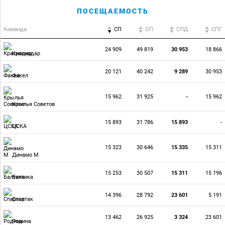
ПОСЕЩАЕМОСТЬ
Команда
СП
ОП
CПД
CПГ
24 909
49 819
30 953
18 866
Краснодар
20 121
40 242
9 289
30 953
Факел
15 962
31 925
-
15 962
Крылья Советов
15 893
31 786
15 893
-
ЦСКА
15 323
30 646
15 335
15 311
Динамо М
15 253
30 507
15 311
15 196
Балтика
14 396
28 792
23 601
5 191
Спартак
13 462
26 925
3 324
23 601
Родина