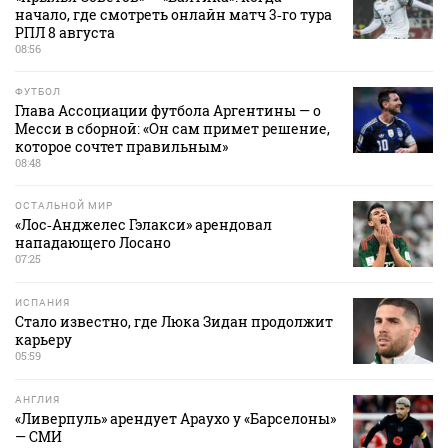
начало, где смотреть онлайн матч 3‑го тура
РПЛ 8 августа
08:56
ФУТБОЛ
Глава Ассоциации футбола Аргентины — о
Месси в сборной: «Он сам примет решение,
которое сочтет правильным»
08:48
ОСТАЛЬНОЙ МИР
«Лос‑Анджелес Гэлакси» арендовал
нападающего Лосано
07:25
ИСПАНИЯ
Стало известно, где Люка Зидан продолжит
карьеру
05:59
АНГЛИЯ
«Ливерпуль» арендует Араухо у «Барселоны»
— СМИ