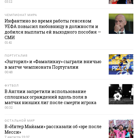
03:12
ЧЕМПИОНАТ МИРА
Инфантино во время работы генсеком
УЕФА повысил любовницу в должности и
добился выплаты ей выходного пособия —
СМИ
01:41
ПОРТУГАЛИЯ
«Эшторил» и «Фамаликау» сыграли вничью
в матче чемпионата Португалии
00:48
ФУТБОЛ
В Англии запретили использование
сплошных ограждений вдоль поля в
матчах низших лиг после смерти игрока
00:32
ОСТАЛЬНОЙ МИР
В «Интер Майами» рассказали об «эре после
Месси»
7 августа 23:37