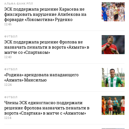
АЛЬФА-БАНК РПЛ
ЭСК поддержала решение Карасева не
фиксировать нарушение Алибекова на
форварде «Локомотива» Руденко
12:46
ФУТБОЛ
ЭСК поддержала решение Фролова не
назначать пенальти в ворота «Ахмата» в
матче со «Спартаком»
12:40
ФУТБОЛ
«Родина» арендовала нападающего
«Ахмата» Мансилью
12:24
ФУТБОЛ
Члены ЭСК единогласно поддержали
решение Фролова назначить пенальти в
ворота «Спартака» в матче с «Ахматом»
12:14