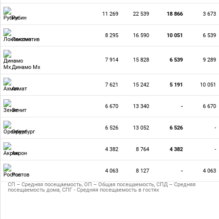
11 269
22 539
18 866
3 673
Рубин
8 295
16 590
10 051
6 539
Локомотив
7 914
15 828
6 539
9 289
Динамо Мх
7 621
15 242
5 191
10 051
Ахмат
6 670
13 340
-
6 670
Зенит
6 526
13 052
6 526
-
Оренбург
4 382
8 764
4 382
-
Акрон
4 063
8 127
-
4 063
Ростов
СП – Средняя посещаемость, ОП – Общая посещаемость, СПД – Средняя
посещаемость дома, СПГ - Средняя посещаемость в гостях