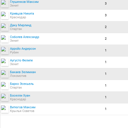
Глушенков Максим
3
Зенит
Кривцов Никита
3
Краснодар
Даку Мирлинд
2
Спартак
Соболев Александр
2
Зенит
Арройо Андерсон
1
Рубин
Аугусто Фелипе
1
Зенит
Бакаев Зелимхан
1
Локомотив
Барко Эсекьель
1
Спартак
Боселли Хуан
1
Краснодар
Витюгов Максим
1
Крылья Советов