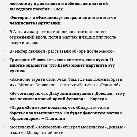
любовницу в должности и добился выплаты ей
выходного пособия — СМИ
«Эшторил» и «Фамаликау» сыграли вничью в матче
чемпионата Португалии
В Англии запретили использование сплошных
ограждений вдоль поля в матчах низших лиг после
смерти игрока
В «Интер Майами» рассказали об «эре после Месси»
Григорян: «У всех есть своя система, своя кухня. И
многие опасаются, что Дзюба может нарушить эту
кухню»
«Важно не терять свои очки. Там, где мы должны брать
их». Михаил Кержаков — о матче «Зенита» с «Родиной»
«Не соглашусь, что Даку индивидуалист. Доволен, что у
нас появился новый яркий форвард» — Карседо
«Игра с «Зенитом» показала, что «Спартак» готов
бороться за чемпионство. Он будет фаворитом матча с
«Краснодаром» — Гладилин
Московский «Локомотив» обыграл московское «Динамо»
в матче Молодежной лиги