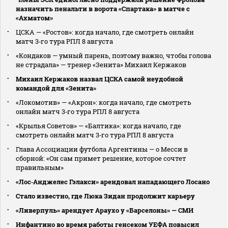
назначить пенальти в ворота «Спартака» в матче с
«Ахматом»
ЦСКА — «Ростов»: когда начало, где смотреть онлайн
матч 3‑го тура РПЛ 8 августа
«Кондаков — умный парень, поэтому важно, чтобы голова
не страдала» — тренер «Зенита» Михаил Кержаков
Михаил Кержаков назвал ЦСКА самой неудобной
командой для «Зенита»
«Локомотив» — «Акрон»: когда начало, где смотреть
онлайн матч 3‑го тура РПЛ 8 августа
«Крылья Советов» — «Балтика»: когда начало, где
смотреть онлайн матч 3‑го тура РПЛ 8 августа
Глава Ассоциации футбола Аргентины — о Месси в
сборной: «Он сам примет решение, которое сочтет
правильным»
«Лос‑Анджелес Гэлакси» арендовал нападающего Лосано
Стало известно, где Люка Зидан продолжит карьеру
«Ливерпуль» арендует Араухо у «Барселоны» — СМИ
Инфантино во время работы генсеком УЕФА повысил