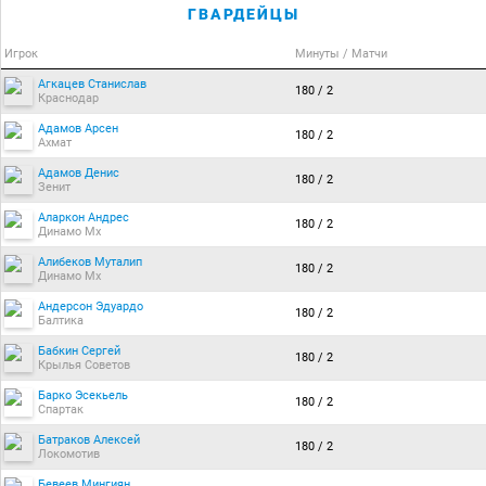
ГВАРДЕЙЦЫ
Игрок
Минуты / Матчи
Агкацев Станислав
180 / 2
Краснодар
Адамов Арсен
180 / 2
Ахмат
Адамов Денис
180 / 2
Зенит
Аларкон Андрес
180 / 2
Динамо Мх
Алибеков Муталип
180 / 2
Динамо Мх
Андерсон Эдуардо
180 / 2
Балтика
Бабкин Сергей
180 / 2
Крылья Советов
Барко Эсекьель
180 / 2
Спартак
Батраков Алексей
180 / 2
Локомотив
Бевеев Мингиян