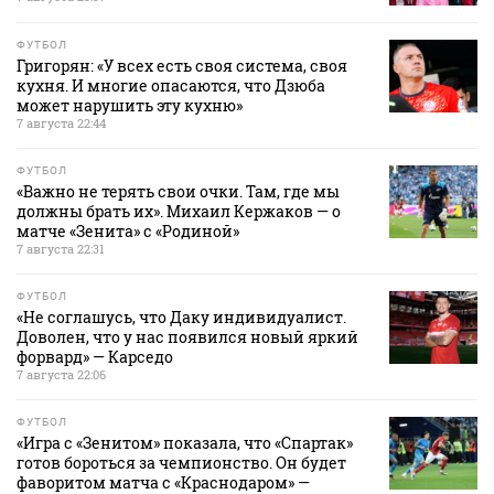
ФУТБОЛ
Григорян: «У всех есть своя система, своя
кухня. И многие опасаются, что Дзюба
может нарушить эту кухню»
7 августа 22:44
ФУТБОЛ
«Важно не терять свои очки. Там, где мы
должны брать их». Михаил Кержаков — о
матче «Зенита» с «Родиной»
7 августа 22:31
ФУТБОЛ
«Не соглашусь, что Даку индивидуалист.
Доволен, что у нас появился новый яркий
форвард» — Карседо
7 августа 22:06
ФУТБОЛ
«Игра с «Зенитом» показала, что «Спартак»
готов бороться за чемпионство. Он будет
фаворитом матча с «Краснодаром» —