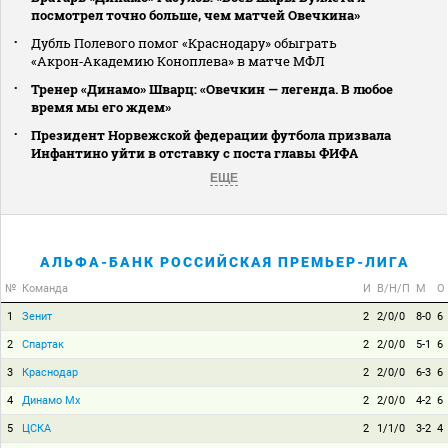
посмотрел точно больше, чем матчей Овечкина»
Дубль Полевого помог «Краснодару» обыграть
«Акрон‑Академию Коноплева» в матче МФЛ
Тренер «Динамо» Шварц: «Овечкин — легенда. В любое
время мы его ждем»
Президент Норвежской федерации футбола призвала
Инфантино уйти в отставку с поста главы ФИФА
ЕЩЕ
АЛЬФА-БАНК РОССИЙСКАЯ ПРЕМЬЕР-ЛИГА
№
Команда
И
В/Н/П
М
О
1
Зенит
2
2/0/0
8-0
6
2
Спартак
2
2/0/0
5-1
6
3
Краснодар
2
2/0/0
6-3
6
4
Динамо Мх
2
2/0/0
4-2
6
5
ЦСКА
2
1/1/0
3-2
4