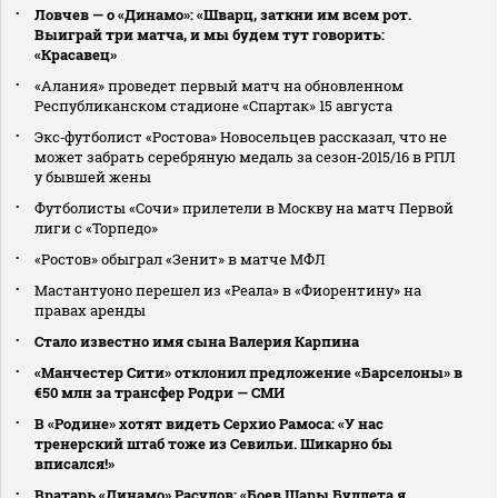
Ловчев — о «Динамо»: «Шварц, заткни им всем рот.
Выиграй три матча, и мы будем тут говорить:
«Красавец»
«Алания» проведет первый матч на обновленном
Республиканском стадионе «Спартак» 15 августа
Экс‑футболист «Ростова» Новосельцев рассказал, что не
может забрать серебряную медаль за сезон‑2015/16 в РПЛ
у бывшей жены
Футболисты «Сочи» прилетели в Москву на матч Первой
лиги с «Торпедо»
«Ростов» обыграл «Зенит» в матче МФЛ
Мастантуоно перешел из «Реала» в «Фиорентину» на
правах аренды
Стало известно имя сына Валерия Карпина
«Манчестер Сити» отклонил предложение «Барселоны» в
€50 млн за трансфер Родри — СМИ
В «Родине» хотят видеть Серхио Рамоса: «У нас
тренерский штаб тоже из Севильи. Шикарно бы
вписался!»
Вратарь «Динамо» Расулов: «Боев Шары Буллета я