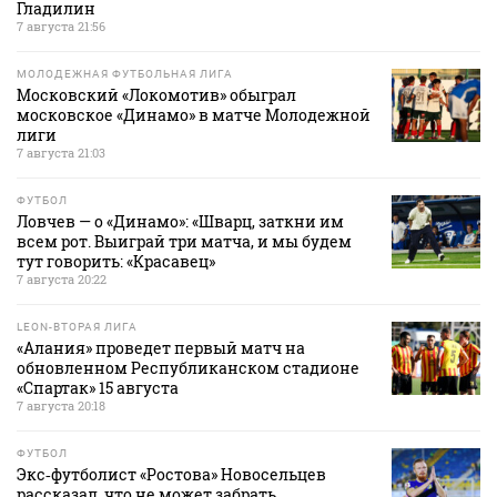
Гладилин
7 августа 21:56
МОЛОДЕЖНАЯ ФУТБОЛЬНАЯ ЛИГА
Московский «Локомотив» обыграл
московское «Динамо» в матче Молодежной
лиги
7 августа 21:03
ФУТБОЛ
Ловчев — о «Динамо»: «Шварц, заткни им
всем рот. Выиграй три матча, и мы будем
тут говорить: «Красавец»
7 августа 20:22
LEON-ВТОРАЯ ЛИГА
«Алания» проведет первый матч на
обновленном Республиканском стадионе
«Спартак» 15 августа
7 августа 20:18
ФУТБОЛ
Экс‑футболист «Ростова» Новосельцев
рассказал, что не может забрать