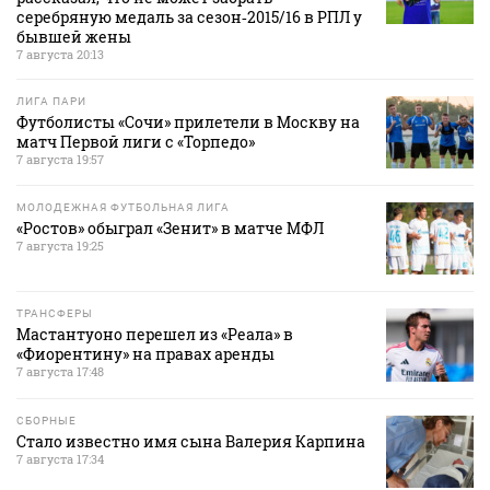
серебряную медаль за сезон‑2015/16 в РПЛ у
бывшей жены
7 августа 20:13
ЛИГА ПАРИ
Футболисты «Сочи» прилетели в Москву на
матч Первой лиги с «Торпедо»
7 августа 19:57
МОЛОДЕЖНАЯ ФУТБОЛЬНАЯ ЛИГА
«Ростов» обыграл «Зенит» в матче МФЛ
7 августа 19:25
ТРАНСФЕРЫ
Мастантуоно перешел из «Реала» в
«Фиорентину» на правах аренды
7 августа 17:48
СБОРНЫЕ
Стало известно имя сына Валерия Карпина
7 августа 17:34