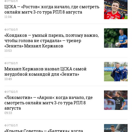
ФУТБОЛ
ЦСКА — «Ростов»: когда начало, где смотреть
онлайн матч 3‑го тура РПЛ 8 августа
11:04
ФУТБОЛ
«Кондаков — умный парень, поэтому важно,
чтобы голова не страдала» — тренер
«Зенита» Михаил Кержаков
10:53
ФУТБОЛ
Михаил Кержаков назвал ЦСКА самой
неудобной командой для «Зенита»
10:49
ФУТБОЛ
«Локомотив» — «Акрон»: когда начало, где
смотреть онлайн матч 3‑го тура РПЛ 8
августа
09:33
ФУТБОЛ
«Крылья Советов» — «Балтика»: когда