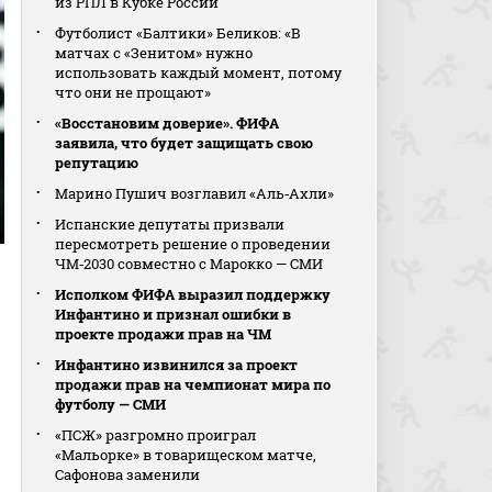
из РПЛ в Кубке России
Футболист «Балтики» Беликов: «В
матчах с «Зенитом» нужно
использовать каждый момент, потому
что они не прощают»
«Восстановим доверие». ФИФА
заявила, что будет защищать свою
репутацию
Марино Пушич возглавил «Аль‑Ахли»
Испанские депутаты призвали
пересмотреть решение о проведении
ЧМ‑2030 совместно с Марокко — СМИ
Исполком ФИФА выразил поддержку
Инфантино и признал ошибки в
проекте продажи прав на ЧМ
Инфантино извинился за проект
продажи прав на чемпионат мира по
футболу — СМИ
«ПСЖ» разгромно проиграл
«Мальорке» в товарищеском матче,
Сафонова заменили