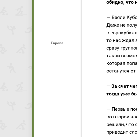
обидно, что 
— Взяли Кубо
Даже не полу
в еврокубках
то нас ждал
Европа
сразу группо
такой возмож
которая поп
останутся от
— За счет че
тогда уже б
— Первые пол
во второй ча
решили, что 
приводит сло