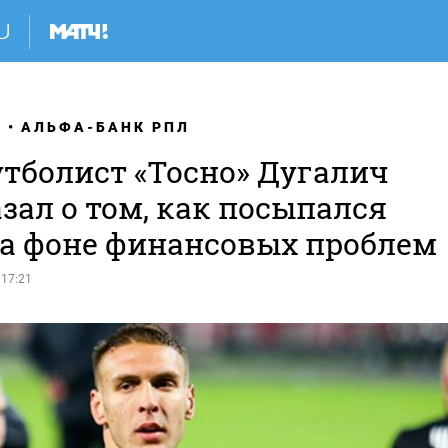
Я
АЛЬФА-БАНК РПЛ
утболист «Тосно» Дугалич
зал о том, как посыпался
на фоне финансовых проблем
 17:21