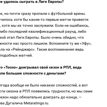
не удалось сыграть в Лиге Европы?
к, но почти сразу пропали с футбольной арены.
чилось хотя бы какие‑то первые матчи провести
, хотя мы их точно заслужили. Если не ошибаюсь,
 либо последний квалификационный раунд, либо
вой этап Лиги Европы. Было очень обидно, что
ности нас просто лишили. Вспомните ту же «Уфу»,
ала на «Рейнджерс». Такие воспоминания ведь
 подобных матчей.
го «Тосно» доигрывал свой сезон в РПЛ, ведь
ыли большие сложности с деньгами?
года вообще не было никаких сложностей, а вот
сти сезона в РПЛ появились трудности, но мы сами
сезон надо обязательно доиграть до конца, —
ва Дугалича Metaratings.ru.