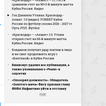
«Краснодар» — «Ахмат» — 1:1. Гости
сравняли счет на 90+3‑й минуте матча
Кубка России. Видео
Гол Даниила Уткина. Краснодар -
Ахмат. 1:0 (видео). FONBET Кубок
России по футболу сезона 2026 - 2027 гг.
Путь РПЛ. Футбол
«Краснодар» — «Ахмат» 1:0. Уткин
открыл счет на 66‑й минуте матча
Кубка России. Видео
Кондаков получил удар локтем в лицо
и не смог продолжить игру с
«Балтикой» в Кубке России
Винисиус удалил все публикации, а
также упоминания о «Реале» в
соцсетях
«Опозорил должность». Обладатель
«Золотого мяча» Фигу призвал главу
ФИФА Инфантино уйти в отставку
ЕЩЕ