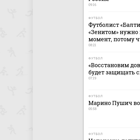
09:16
ФУТБОЛ
Футболист «Балти
«Зенитом» нужно
момент, потому ч
08:21
ФУТБОЛ
«Восстановим дов
будет защищать 
07:19
ФУТБОЛ
Марино Пушич во
05:58
ФУТБОЛ