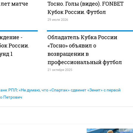
 лет матче
Тосно. Голы (видео). FONBET
Кубок России. Футбол
29 июля 2026
ждение -
Обладатель Кубка России
бок России.
«Тосно» объявил о
унд 1
возвращении в
профессиональный футбол
21 октября 2025
Банк РПЛ
:
«Не думаю, что «Спартак» сдвинет «Зенит» с первой
о Петрович