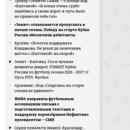
Тренер «Зенита» Семак — о победе над
«Балтикой»: «В конце очень грубо
ошиблись у своих ворот и чуть было
не привезли себе гол»
«Зенит» отказывается пропускать в
начале сезона. Победу на старте Кубка
России обеспечили дебютанты
Ерохин: «Хочется поддержать
Кондакова. Он уехал до окончания
матча с «Балтикой» на скорой»
Зенит - Балтика. Гол и лучшие
моменты (видео). FONBET Кубок
России по футболу сезона 2026 - 2027 гг.
Путь РПЛ. Футбол
Аршавин: «Ход «Спартака» на старте
сезона не удивляет»
ФИФА направила футбольным
ассоциациям письма с
подготовленными текстами в
поддержку переизбрания Инфантино
президентом — СМИ
Серия пенальти (видео). Краснодар -