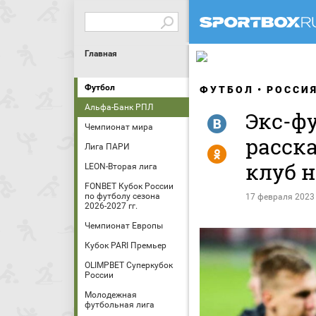
Главная
Футбол
ФУТБОЛ
РОССИ
Альфа-Банк РПЛ
Экс-ф
R
Чемпионат мира
расска
Лига ПАРИ
Y
клуб 
LEON-Вторая лига
FONBET Кубок России
по футболу сезона
17 февраля 2023
2026-2027 гг.
Чемпионат Европы
Кубок PARI Премьер
OLIMPBET Суперкубок
России
Молодежная
футбольная лига