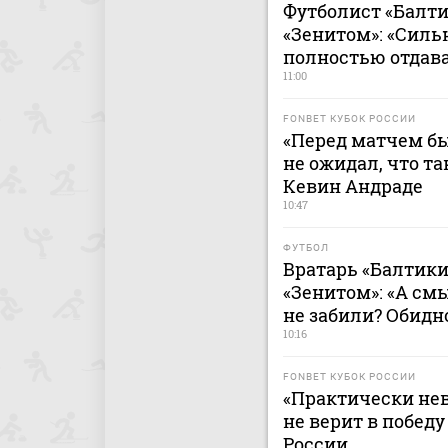
Футболист «Балти
«Зенитом»: «Сильн
полностью отдава
11:00
FONBET КУБОК РОССИИ
«Перед матчем бы
не ожидал, что та
Кевин Андраде
10:47
ФУТБОЛ
Вратарь «Балтики
«Зенитом»: «А смы
не забили? Обидн
10:16
FONBET КУБОК РОССИИ
«Практически не
не верит в победу
России