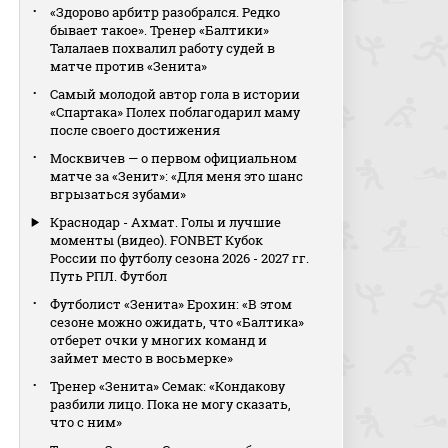
«Здорово арбитр разобрался. Редко
бывает такое». Тренер «Балтики»
Талалаев похвалил работу судей в
матче против «Зенита»
Самый молодой автор гола в истории
«Спартака» Полех поблагодарил маму
после своего достижения
Москвичев — о первом официальном
матче за «Зенит»: «Для меня это шанс
вгрызаться зубами»
Краснодар - Ахмат. Голы и лучшие
моменты (видео). FONBET Кубок
России по футболу сезона 2026 - 2027 гг.
Путь РПЛ. Футбол
Футболист «Зенита» Ерохин: «В этом
сезоне можно ожидать, что «Балтика»
отберет очки у многих команд и
займет место в восьмерке»
Тренер «Зенита» Семак: «Кондакову
разбили лицо. Пока не могу сказать,
что с ним»