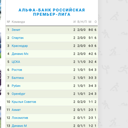
АЛЬФА-БАНК РОССИЙСКАЯ
ПРЕМЬЕР-ЛИГА
№
Команда
И
В/Н/П
М
О
1
Зенит
2
2/0/0
8-0
6
2
Спартак
2
2/0/0
5-1
6
3
Краснодар
2
2/0/0
6-3
6
4
Динамо Мх
2
2/0/0
4-2
6
5
ЦСКА
2
1/1/0
3-2
4
6
Ростов
2
1/0/1
5-4
3
7
Балтика
2
1/0/1
3-3
3
8
Рубин
2
1/0/1
3-4
3
9
Оренбург
2
1/0/1
2-4
3
10
Крылья Советов
2
0/2/0
1-1
2
11
Ахмат
2
0/1/1
2-3
1
12
Локомотив
2
0/1/1
2-3
1
13
Динамо М
2
0/1/1
1-2
1