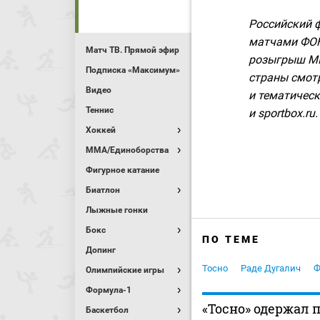
Российский 
матчами ФОН
Матч ТВ. Прямой эфир
розыгрыш МИ
Подписка «Максимум»
страны смот
Видео
и тематическ
Теннис
и sportbox.ru.
Хоккей
MMA/Единоборства
Фигурное катание
Биатлон
Лыжные гонки
Бокс
ПО ТЕМЕ
Допинг
Тосно
Раде Дугалич
Ф
Олимпийские игры
Формула-1
«Тосно» одержал п
Баскетбол