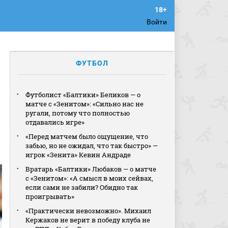
Войти
ФУТБОЛ
Футболист «Балтики» Беликов — о
матче с «Зенитом»: «Сильно нас не
ругали, потому что полностью
отдавались игре»
«Перед матчем было ощущение, что
забью, но не ожидал, что так быстро» —
игрок «Зенита» Кевин Андраде
Вратарь «Балтики» Любаков — о матче
с «Зенитом»: «А смысл в моих сейвах,
если сами не забили? Обидно так
проигрывать»
«Практически невозможно». Михаил
Кержаков не верит в победу клуба не