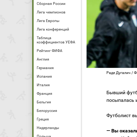
Сборная России
Лига чемпионов
Лига Европы
Лига конференций
Таблица
коэффициентов УЕФА
Рейтинг ФИФА
Англия
Германия
Раде Дугалич / Ф
Испания
Италия
Бывший фут
Франция
посыпалась 
Бельгия
Белоруссия
Футболист вы
Греция
Нидерланды
— Вы оказал
Польша