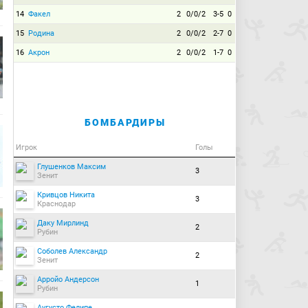
14
Факел
2
0/0/2
3-5
0
15
Родина
2
0/0/2
2-7
0
16
Акрон
2
0/0/2
1-7
0
БОМБАРДИРЫ
Игрок
Голы
Глушенков Максим
3
Зенит
Кривцов Никита
3
Краснодар
Даку Мирлинд
2
Рубин
Соболев Александр
2
Зенит
Арройо Андерсон
1
Рубин
Аугусто Фелипе