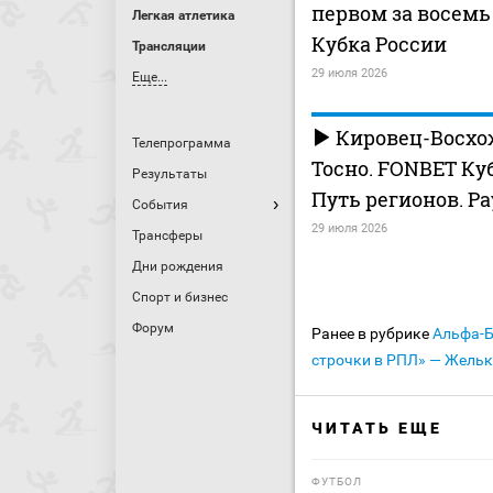
первом за восемь
Легкая атлетика
Кубка России
Трансляции
29 июля 2026
Еще...
Кировец-Восхо
Телепрограмма
Тосно. FONBET Ку
Результаты
Путь регионов. Ра
События
29 июля 2026
Трансферы
Дни рождения
Спорт и бизнес
Форум
Ранее в рубрике
Альфа-
строчки в РПЛ» — Жельк
ЧИТАТЬ ЕЩЕ
ФУТБОЛ