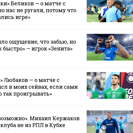
ки» Беликов — о матче с
о нас не ругали, потому что
лись игре»
ло ощущение, что забью, но
к быстро» — игрок «Зенита»
» Любаков — о матче с
сл в моих сейвах, если сами
о так проигрывать»
возможно». Михаил Кержаков
 клуба не из РПЛ в Кубке