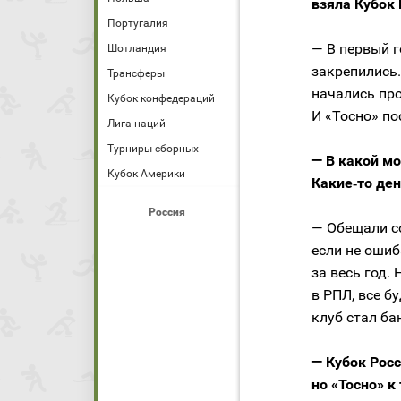
взяла Кубок 
Португалия
— В первый г
Шотландия
закрепились.
Трансферы
начались про
Кубок конфедераций
И «Тосно» по
Лига наций
Турниры сборных
— В какой м
Кубок Америки
Какие‑то ден
Россия
— Обещали со
если не ошиб
за весь год.
в РПЛ, все б
клуб стал ба
— Кубок Росс
но «Тосно» 