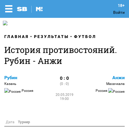
Войти
ГЛАВНАЯ
РЕЗУЛЬТАТЫ
ФУТБОЛ
История противостояний.
Рубин - Анжи
Рубин
Анжи
0 : 0
Казань
(0 : 0)
Махачкала
Россия
Россия
20.05.2019
19:00
Дата
Турнир