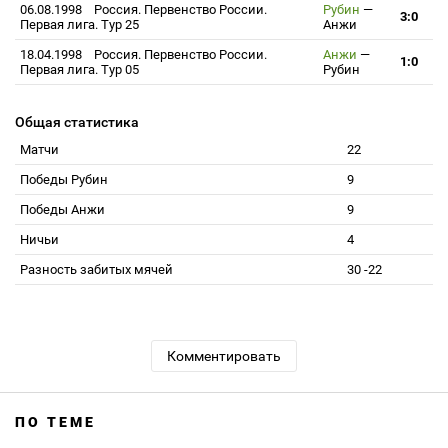
06.08.1998
Россия. Первенство России.
Рубин
—
3:0
Первая лига. Тур 25
Анжи
18.04.1998
Россия. Первенство России.
Анжи
—
1:0
Первая лига. Тур 05
Рубин
Общая статистика
Матчи
22
Победы Рубин
9
Победы Анжи
9
Ничьи
4
Разность забитых мячей
30 -22
Комментировать
ПО ТЕМЕ