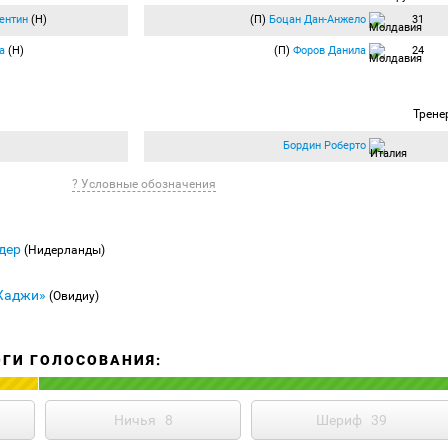
ентин
(Н)
(П)
Боцан Дан-Анжело
31
а
(Н)
(П)
Форов Данила
24
Трене
Бордин Роберто
? Условные обозначения
ндер
(Нидерланды)
Хаджи»
(Овидиу)
ОГИ ГОЛОСОВАНИЯ:
Ничья
8
Шериф
39