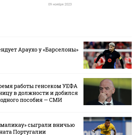
09 ноября 2023
ндует Араухо у «Барселоны»
ремя работы генсеком УЕФА
ицу в должности и добился
одного пособия — СМИ
амаликау» сыграли вничью
ната Португалии