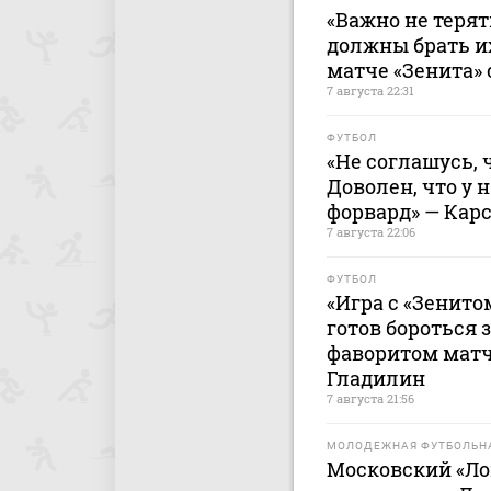
«Важно не терят
должны брать и
матче «Зенита» 
7 августа 22:31
ФУТБОЛ
«Не соглашусь, 
Доволен, что у 
форвард» — Кар
7 августа 22:06
ФУТБОЛ
«Игра с «Зенито
готов бороться 
фаворитом матч
Гладилин
7 августа 21:56
МОЛОДЕЖНАЯ ФУТБОЛЬНА
Московский «Ло