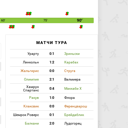
90′
60′
75′
МАТЧИ ТУРА
Урарту
0:1
Зриньски
Линкольн
1:2
Карабах
Жальгирис
0:0
Струга
Олимпия
2:1
Валмиера
Хамрун
0:4
Маккаби Х
Спартанс
Ракув
1:0
Флора
Клаксвик
0:0
Ференцварош
Шемрок Роверс
0:1
Брейдаблик
Балкани
2:0
Лудогорец