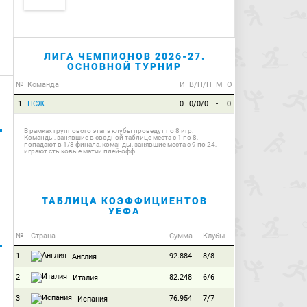
ЛИГА ЧЕМПИОНОВ 2026-27.
ОСНОВНОЙ ТУРНИР
№
Команда
И
В/Н/П
М
О
1
ПСЖ
0
0/0/0
-
0
В рамках группового этапа клубы проведут по 8 игр.
Команды, занявшие в сводной таблице места с 1 по 8,
попадают в 1/8 финала, команды, занявшие места с 9 по 24,
играют стыковые матчи плей-офф.
ТАБЛИЦА КОЭФФИЦИЕНТОВ
УЕФА
№
Страна
Сумма
Клубы
1
92.884
8/8
Англия
2
82.248
6/6
Италия
3
76.954
7/7
Испания