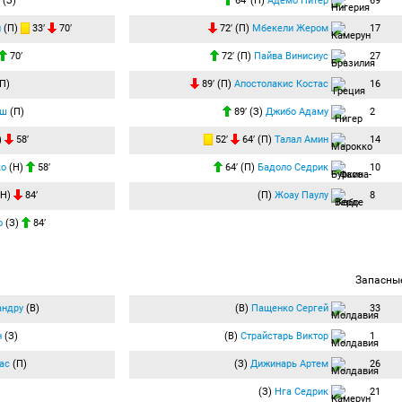
(З)
64′ (П)
Адемо Питер
69
н
(П)
33′
70′
72′ (П)
Мбекели Жером
17
70′
72′ (П)
Пайва Винисиус
27
П)
89′ (П)
Апостолакис Костас
16
ош
(П)
89′ (З)
Джибо Адаму
2
)
58′
52′
64′ (П)
Талал Амин
14
ко
(Н)
58′
64′ (П)
Бадоло Седрик
10
(Н)
84′
(П)
Жоау Паулу
8
о
(З)
84′
Запасны
андру
(В)
(В)
Пащенко Сергей
33
н
(З)
(В)
Страйстарь Виктор
1
ас
(П)
(З)
Дижинарь Артем
26
(З)
Нга Седрик
21