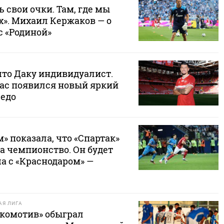
ь свои очки. Там, где мы
х». Михаил Кержаков — о
с «Родиной»
что Даку индивидуалист.
нас появился новый яркий
седо
м» показала, что «Спартак»
за чемпионство. Он будет
а с «Краснодаром» —
Я ЛИГА
комотив» обыграл