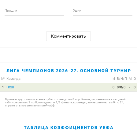
Пришли
Ушли
Комментировать
ЛИГА ЧЕМПИОНОВ 2026-27. ОСНОВНОЙ ТУРНИР
№
Команда
И
В/Н/П
М
О
1
ПСЖ
0
0/0/0
-
0
В рамках группового этапа клубы проведут по 8 игр. Команды, занявшие в сводной
таблице места с 1 по 8, попадают в 1/8 финала, команды, занявшие места с 9 по 24,
играют стыковые матчи плей-офф.
ТАБЛИЦА КОЭФФИЦИЕНТОВ УЕФА