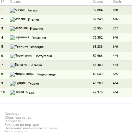
№
Страна
Сумма
Клубы
1
92.884
8/8
Англия
2
82.248
6/6
Италия
3
76.954
7/7
Испания
4
75.382
6/6
Германия
5
63.236
6/6
Франция
6
59.966
4/4
Португалия
7
55.400
4/4
Бельгия
8
49.649
5/5
Нидерланды
9
46.200
4/4
Турция
10
42.375
4/4
Чехия
Помощь
Обратная связь
О портале
Реклама на портале
Пользовательское соглашение
Охрана труда