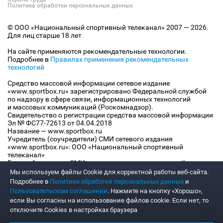
Политика обработки персональных данных
© ООО «Национальный спортивный телеканал» 2007 — 2026.
Для лиц старше 18 лет
На сайте применяются рекомендательные технологии.
Подробнее в
Правилах применения рекомендательных
технологий
Средство массовой информации сетевое издание
«www.sportbox.ru» зарегистрировано Федеральной службой
по надзору в сфере связи, информационных технологий
и массовых коммуникаций (Роскомнадзор).
Свидетельство о регистрации средства массовой информации
Эл № ФС77-72613 от 04.04.2018
Название — www.sportbox.ru
Учредитель (соучредители) СМИ сетевого издания
«www.sportbox.ru»: ООО «Национальный спортивный
телеканал»
Главный редактор СМИ сетевого издания «www.sportbox.ru»:
Конов В.А.
Мы используем файлы Сookie для корректной работы веб-сайта.
Номер телефона редакции СМИ сетевого издания
Подробнее в
Политике обработки персональных данных
и
«www.sportbox.ru»: +7 (495) 653 8419
Пользовательском соглашении
. Нажмите на кнопку «Хорошо»,
Адрес электронной почты редакции СМИ сетевого издания
если Вы согласны на использование файлов cookie. Если нет, то
«www.sportbox.ru»: editor@sportbox.ru
отключите Cookies в настройках браузера