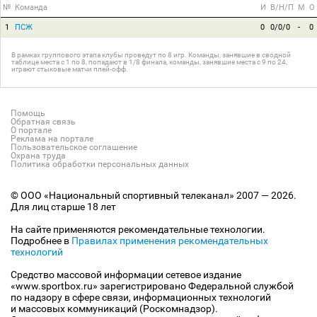
№
Команда
И
В/Н/П
М
О
1
ПСЖ
0
0/0/0
-
0
В рамках группового этапа клубы проведут по 8 игр. Команды, занявшие в сводной
таблице места с 1 по 8, попадают в 1/8 финала, команды, занявшие места с 9 по 24,
играют стыковые матчи плей-офф.
Помощь
Обратная связь
О портале
Реклама на портале
Пользовательское соглашение
Охрана труда
Политика обработки персональных данных
© ООО «Национальный спортивный телеканал» 2007 — 2026.
Для лиц старше 18 лет
На сайте применяются рекомендательные технологии.
Подробнее в
Правилах применения рекомендательных
технологий
Средство массовой информации сетевое издание
«www.sportbox.ru» зарегистрировано Федеральной службой
по надзору в сфере связи, информационных технологий
и массовых коммуникаций (Роскомнадзор).