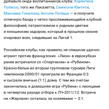
Добавьте сюда воспитанников клуба:
Корентена
Толиссо
, того же Лаказетта,
Самюэля Юмтити
,
Максима Гоналона
,
Антони Лопеша
— и получите
отличную банду с четко прослеживающейся клубной
философией, патриотизмом к родным цветам
и юношеским задором, который в прошлом сезоне
очаровал всех, следивших за Лигой 1.
Российские клубы, как правило, не слишком удачно
играют против французских. «Лион» в еврокубках
ранее встречался со «Спартаком» и «Рубином».
Красно-белые во втором групповом турнире Лиги
чемпионов-2000/01 проиграли во Франции 0:3
и сыграли вничью (1:1) дома. С тем же счетом
закончилась и домашняя игра «Рубина» с лионцами
в четвертом раунде отбора к ЛЧ-2011/12. Встреча
на «Жерлане» осталась за хозяевами — 3:1.