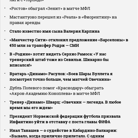
«Ростов» обыграл «Зенит» в матче МФЛ
Мастантуоно перешел из «Реала» в «Фиорентину» на
правах аренды
Стало известно имя сына Валерия Карпина
«Манчестер Сити» отклонил предложение «Барселоны» в
€50 млн за трансфер Родри — СМИ
В «Родине» хотят видеть Серхио Рамоса: «У нас
тренерский штаб тоже из Севильи. Шикарно бы
вписался!»
Вратарь «Динамо» Расулов: «Боев Шары Буллета я
посмотрел точно больше, чем матчей Овечкина»
Дубль Полевого помог «Краснодару» обыграть
«Акрон‑Академию Коноплева» в матче МФЛ
Тренер «Динамо» Шварц: «Овечкин — легенда. В любое
время мы его ждем»
Президент Норвежской федерации футбола призвала
Инфантино уйти в отставку с поста главы ФИФА
Инал Танашев — о судействе в Кабардино‑Балкарии:
«Бывало, когда прилично прилетало. С одним