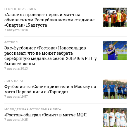
LEON-ВТОРАЯ ЛИГА
«Алания» проведет первый матч на
обновленном Республиканском стадионе
«Спартак» 15 августа
7 августа 20:18
ФУТБОЛ
Экс‑футболист «Ростова» Новосельцев
рассказал, что не может забрать
серебряную медаль за сезон‑2015/16 в РПЛ у
бывшей жены
7 августа 20:13
ЛИГА ПАРИ
Футболисты «Сочи» прилетели в Москву на
матч Первой лиги с «Торпедо»
7 августа 19:57
МОЛОДЕЖНАЯ ФУТБОЛЬНАЯ ЛИГА
«Ростов» обыграл «Зенит» в матче МФЛ
7 августа 19:25