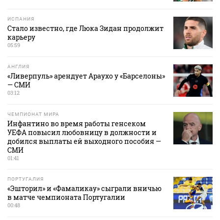
ИСПАНИЯ
Стало известно, где Люка Зидан продолжит
карьеру
05:59
АНГЛИЯ
«Ливерпуль» арендует Араухо у «Барселоны»
— СМИ
03:12
ЧЕМПИОНАТ МИРА
Инфантино во время работы генсеком
УЕФА повысил любовницу в должности и
добился выплаты ей выходного пособия —
СМИ
01:41
ПОРТУГАЛИЯ
«Эшторил» и «Фамаликау» сыграли вничью
в матче чемпионата Португалии
00:48