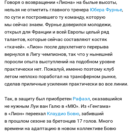
Говоря о возвращении «Лиона» на былые высоты,
нельзя не отметить главного тренера
Юбера Фурнье
,
по сути и построившего ту команду, которую
мы сейчас знаем. Фурнье доверился молодежи,
открыл для Франции и всей Европы целый ряд
талантов, которые сейчас составляют костяк
«ткачей». «Лион» после двухлетнего перерыва
вернулся в Лигу чемпионов, так что у нынешней
поросли опыта выступлений на подобном уровне
практически нет. Пожалуй, именно поэтому клуб
летом неплохо поработал на трансферном рынке,
сделав приличные усиления практически во все линии.
Так, в защиту был приобретен
Рафаэл
, оказавшийся
не нужным Луи ван Галю в «МЮ». Из «Генгама»
в «Лион» переехал
Клаудио Бовю
, забивший
в прошлом сезоне за бретонцев 17 голов. Много
времени на адаптацию в новом коллективе Бовю