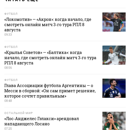
ФУТБОЛ
«Локомотив» — «Акрон»: когда начало, где
смотреть онлайн матч 3‑го тура РПЛ 8
августа
09:33
ФУТБОЛ
«Крылья Советов» — «Балтика»: когда
начало, где смотреть онлайн матч 3‑го тура
РПЛ 8 августа
08:56
ФУТБОЛ
Глава Ассоциации футбола Аргентины — о
Месси в сборной: «Он сам примет решение,
которое сочтет правильным»
08:48
ОСТАЛЬНОЙ МИР
«Лос‑Анджелес Гэлакси» арендовал
нападающего Лосано
07:25