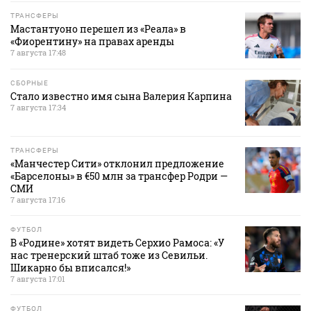
ТРАНСФЕРЫ
Мастантуоно перешел из «Реала» в
«Фиорентину» на правах аренды
7 августа 17:48
СБОРНЫЕ
Стало известно имя сына Валерия Карпина
7 августа 17:34
ТРАНСФЕРЫ
«Манчестер Сити» отклонил предложение
«Барселоны» в €50 млн за трансфер Родри —
СМИ
7 августа 17:16
ФУТБОЛ
В «Родине» хотят видеть Серхио Рамоса: «У
нас тренерский штаб тоже из Севильи.
Шикарно бы вписался!»
7 августа 17:01
ФУТБОЛ