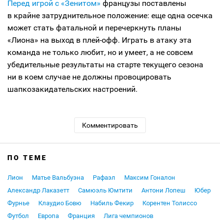
Перед игрой с «Зенитом»
французы поставлены
в крайне затруднительное положение: еще одна осечка
может стать фатальной и перечеркнуть планы
«Лиона» на выход в плей-офф. Играть в атаку эта
команда не только любит, но и умеет, а не совсем
убедительные результаты на старте текущего сезона
ни в коем случае не должны провоцировать
шапкозакидательских настроений.
Комментировать
ПО ТЕМЕ
Лион
Матье Вальбуэна
Рафаэл
Максим Гоналон
Александр Лаказетт
Самюэль Юмтити
Антони Лопеш
Юбер
Фурнье
Клаудио Бовю
Набиль Фекир
Корентен Толиссо
Футбол
Европа
Франция
Лига чемпионов