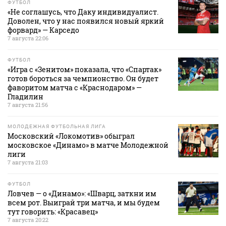
ФУТБОЛ
«Не соглашусь, что Даку индивидуалист.
Доволен, что у нас появился новый яркий
форвард» — Карседо
7 августа 22:06
ФУТБОЛ
«Игра с «Зенитом» показала, что «Спартак»
готов бороться за чемпионство. Он будет
фаворитом матча с «Краснодаром» —
Гладилин
7 августа 21:56
МОЛОДЕЖНАЯ ФУТБОЛЬНАЯ ЛИГА
Московский «Локомотив» обыграл
московское «Динамо» в матче Молодежной
лиги
7 августа 21:03
ФУТБОЛ
Ловчев — о «Динамо»: «Шварц, заткни им
всем рот. Выиграй три матча, и мы будем
тут говорить: «Красавец»
7 августа 20:22