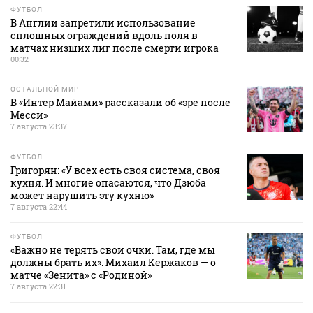
ФУТБОЛ
В Англии запретили использование
сплошных ограждений вдоль поля в
матчах низших лиг после смерти игрока
00:32
ОСТАЛЬНОЙ МИР
В «Интер Майами» рассказали об «эре после
Месси»
7 августа 23:37
ФУТБОЛ
Григорян: «У всех есть своя система, своя
кухня. И многие опасаются, что Дзюба
может нарушить эту кухню»
7 августа 22:44
ФУТБОЛ
«Важно не терять свои очки. Там, где мы
должны брать их». Михаил Кержаков — о
матче «Зенита» с «Родиной»
7 августа 22:31