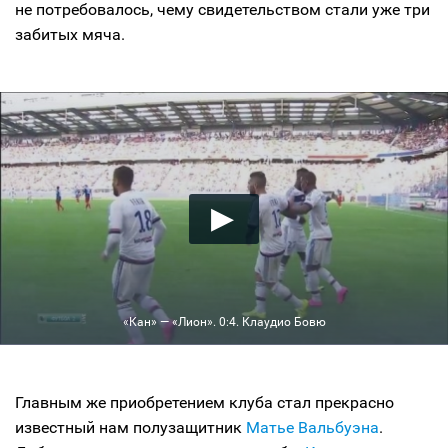
не потребовалось, чему свидетельством стали уже три
забитых мяча.
«Кан» — «Лион». 0:4. Клаудио Бовю
Главным же приобретением клуба стал прекрасно
известный нам полузащитник
Матье Вальбуэна
.