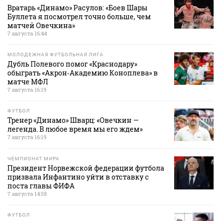
Вратарь «Динамо» Расулов: «Боев Шары
Буллета я посмотрел точно больше, чем
матчей Овечкина»
7 августа 16:44
МОЛОДЕЖНАЯ ФУТБОЛЬНАЯ ЛИГА
Дубль Полевого помог «Краснодару»
обыграть «Акрон‑Академию Коноплева» в
матче МФЛ
7 августа 16:19
ФУТБОЛ
Тренер «Динамо» Шварц: «Овечкин —
легенда. В любое время мы его ждем»
7 августа 16:19
ЧЕМПИОНАТ МИРА
Президент Норвежской федерации футбола
призвала Инфантино уйти в отставку с
поста главы ФИФА
7 августа 14:58
ФУТБОЛ