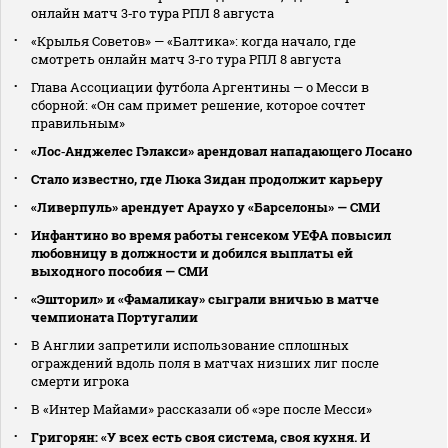
онлайн матч 3‑го тура РПЛ 8 августа
«Крылья Советов» — «Балтика»: когда начало, где
смотреть онлайн матч 3‑го тура РПЛ 8 августа
Глава Ассоциации футбола Аргентины — о Месси в
сборной: «Он сам примет решение, которое сочтет
правильным»
«Лос‑Анджелес Гэлакси» арендовал нападающего Лосано
Стало известно, где Люка Зидан продолжит карьеру
«Ливерпуль» арендует Араухо у «Барселоны» — СМИ
Инфантино во время работы генсеком УЕФА повысил
любовницу в должности и добился выплаты ей
выходного пособия — СМИ
«Эшторил» и «Фамаликау» сыграли вничью в матче
чемпионата Португалии
В Англии запретили использование сплошных
ограждений вдоль поля в матчах низших лиг после
смерти игрока
В «Интер Майами» рассказали об «эре после Месси»
Григорян: «У всех есть своя система, своя кухня. И