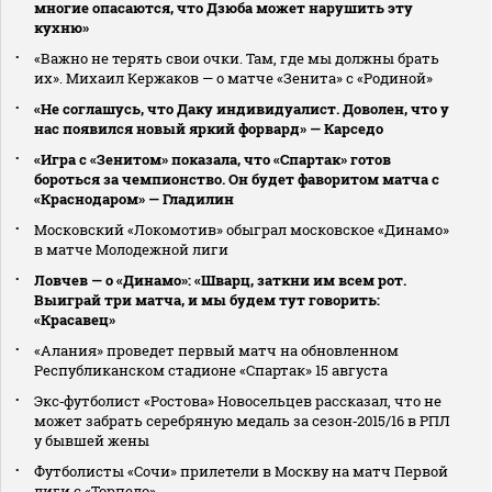
многие опасаются, что Дзюба может нарушить эту
кухню»
«Важно не терять свои очки. Там, где мы должны брать
их». Михаил Кержаков — о матче «Зенита» с «Родиной»
«Не соглашусь, что Даку индивидуалист. Доволен, что у
нас появился новый яркий форвард» — Карседо
«Игра с «Зенитом» показала, что «Спартак» готов
бороться за чемпионство. Он будет фаворитом матча с
«Краснодаром» — Гладилин
Московский «Локомотив» обыграл московское «Динамо»
в матче Молодежной лиги
Ловчев — о «Динамо»: «Шварц, заткни им всем рот.
Выиграй три матча, и мы будем тут говорить:
«Красавец»
«Алания» проведет первый матч на обновленном
Республиканском стадионе «Спартак» 15 августа
Экс‑футболист «Ростова» Новосельцев рассказал, что не
может забрать серебряную медаль за сезон‑2015/16 в РПЛ
у бывшей жены
Футболисты «Сочи» прилетели в Москву на матч Первой
лиги с «Торпедо»