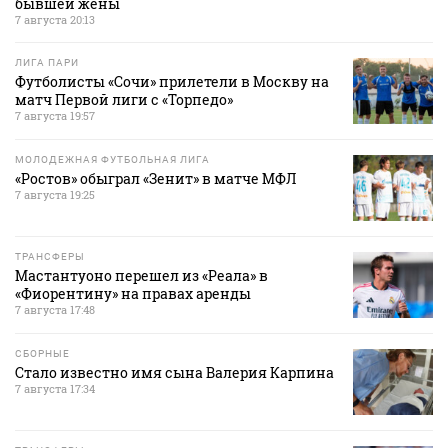
бывшей жены
7 августа 20:13
ЛИГА ПАРИ
Футболисты «Сочи» прилетели в Москву на
матч Первой лиги с «Торпедо»
7 августа 19:57
МОЛОДЕЖНАЯ ФУТБОЛЬНАЯ ЛИГА
«Ростов» обыграл «Зенит» в матче МФЛ
7 августа 19:25
ТРАНСФЕРЫ
Мастантуоно перешел из «Реала» в
«Фиорентину» на правах аренды
7 августа 17:48
СБОРНЫЕ
Стало известно имя сына Валерия Карпина
7 августа 17:34