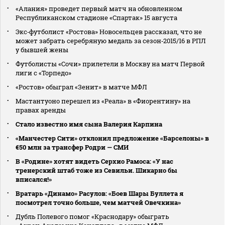
«Алания» проведет первый матч на обновленном
Республиканском стадионе «Спартак» 15 августа
Экс‑футболист «Ростова» Новосельцев рассказал, что не
может забрать серебряную медаль за сезон‑2015/16 в РПЛ
у бывшей жены
Футболисты «Сочи» прилетели в Москву на матч Первой
лиги с «Торпедо»
«Ростов» обыграл «Зенит» в матче МФЛ
Мастантуоно перешел из «Реала» в «Фиорентину» на
правах аренды
Стало известно имя сына Валерия Карпина
«Манчестер Сити» отклонил предложение «Барселоны» в
€50 млн за трансфер Родри — СМИ
В «Родине» хотят видеть Серхио Рамоса: «У нас
тренерский штаб тоже из Севильи. Шикарно бы
вписался!»
Вратарь «Динамо» Расулов: «Боев Шары Буллета я
посмотрел точно больше, чем матчей Овечкина»
Дубль Полевого помог «Краснодару» обыграть