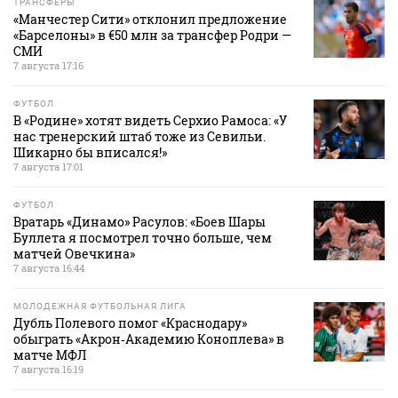
ТРАНСФЕРЫ
«Манчестер Сити» отклонил предложение
«Барселоны» в €50 млн за трансфер Родри —
СМИ
7 августа 17:16
ФУТБОЛ
В «Родине» хотят видеть Серхио Рамоса: «У
нас тренерский штаб тоже из Севильи.
Шикарно бы вписался!»
7 августа 17:01
ФУТБОЛ
Вратарь «Динамо» Расулов: «Боев Шары
Буллета я посмотрел точно больше, чем
матчей Овечкина»
7 августа 16:44
МОЛОДЕЖНАЯ ФУТБОЛЬНАЯ ЛИГА
Дубль Полевого помог «Краснодару»
обыграть «Акрон‑Академию Коноплева» в
матче МФЛ
7 августа 16:19