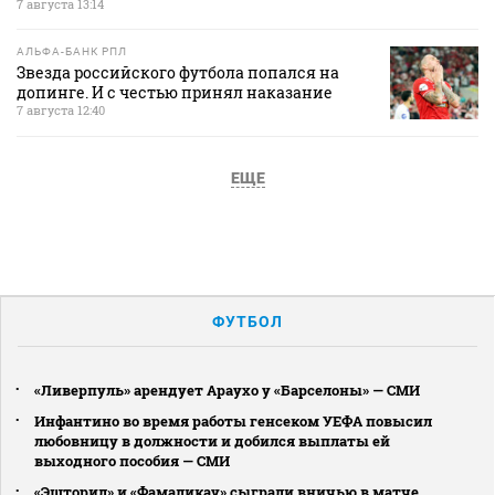
7 августа 13:14
АЛЬФА-БАНК РПЛ
Звезда российского футбола попался на
допинге. И с честью принял наказание
7 августа 12:40
ЕЩЕ
ФУТБОЛ
«Ливерпуль» арендует Араухо у «Барселоны» — СМИ
Инфантино во время работы генсеком УЕФА повысил
любовницу в должности и добился выплаты ей
выходного пособия — СМИ
«Эшторил» и «Фамаликау» сыграли вничью в матче