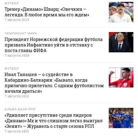
ФУТБОЛ
Тренер «Динамо» Шварц: «Овечкин —
легенда. В любое время мы его ждем»
7 августа 16:19
ЧЕМПИОНАТ МИРА
Президент Норвежской федерации футбола
призвала Инфантино уйти в отставку с
поста главы ФИФА
7 августа 14:58
ФУТБОЛ
Инал Танашев — о судействе в
Кабардино‑Балкарии: «Бывало, когда
прилично прилетало. С одним футболистом
начали драться»
7 августа 14:16
АЛЬФА-БАНК РПЛ
«Удивляет присутствие среди лидеров
«Динамо» Мх и что слишком легко выиграл
«Зенит» — Журавель о старте сезона РПЛ
7 августа 14:01