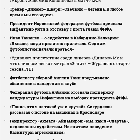
«Акрон‑Академию Коноплева» в матче МФЛ
Тренер «Динамо» Шварц: «Овечкин — легенда. В любое
время мы его ждем»
Президент Норвежской федерации футбола призвала
Инфантино уйти в отставку с поста главы ФИФА
Инал Танашев — о судействе в Кабардино‑Балкарии:
«Бывало, когда прилично прилетало. С одним
футболистом начали драться»
«Удивляет присутствие среди лидеров «Динамо» Мх и
что слишком легко выиграл «Зенит» — Журавель о старте
сезона РПЛ
Футболисту сборной Англии Тони предъявлено
обвинение в нападении в клубе
Федерация футбола Албании отозвала поддержку
кандидатуры Инфантино на выборах президента ФИФА
«Понял, что я не такой уж и крутой». Сигурдссон
рассказал о погоне на машинах в Краснодаре
Гендиректор «Ахмата» Айдамиров: «Мы, как и «Спартак»,
недовольны судейством. Не считаем поведение
Касинтуры агрессивным»