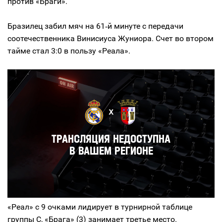
против «Браги».
Бразилец забил мяч на 61‑й минуте с передачи
соотечественника Винисиуса Жуниора. Счет во втором
тайме стал 3:0 в пользу «Реала».
«Реал» с 9 очками лидирует в турнирной таблице
группы C, «Брага» (3) занимает третье место.