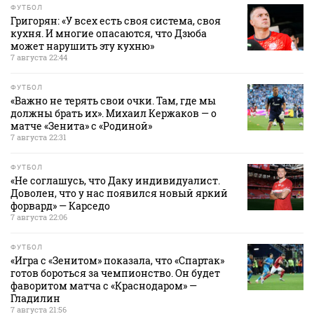
ФУТБОЛ
Григорян: «У всех есть своя система, своя
кухня. И многие опасаются, что Дзюба
может нарушить эту кухню»
7 августа 22:44
ФУТБОЛ
«Важно не терять свои очки. Там, где мы
должны брать их». Михаил Кержаков — о
матче «Зенита» с «Родиной»
7 августа 22:31
ФУТБОЛ
«Не соглашусь, что Даку индивидуалист.
Доволен, что у нас появился новый яркий
форвард» — Карседо
7 августа 22:06
ФУТБОЛ
«Игра с «Зенитом» показала, что «Спартак»
готов бороться за чемпионство. Он будет
фаворитом матча с «Краснодаром» —
Гладилин
7 августа 21:56