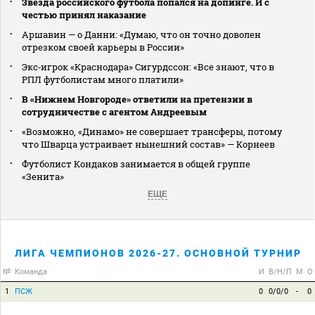
Звезда российского футбола попался на допинге. И с
честью принял наказание
Аршавин — о Данни: «Думаю, что он точно доволен
отрезком своей карьеры в России»
Экс‑игрок «Краснодара» Сигурдссон: «Все знают, что в
РПЛ футболистам много платили»
В «Нижнем Новгороде» ответили на претензии в
сотрудничестве с агентом Андреевым
«Возможно, «Динамо» не совершает трансферы, потому
что Шварца устраивает нынешний состав» — Корнеев
Футболист Кондаков занимается в общей группе
«Зенита»
ЕЩЕ
ЛИГА ЧЕМПИОНОВ 2026-27. ОСНОВНОЙ ТУРНИР
№
Команда
И
В/Н/П
М
О
1
ПСЖ
0
0/0/0
-
0