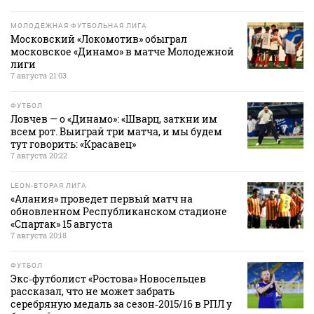
МОЛОДЕЖНАЯ ФУТБОЛЬНАЯ ЛИГА
Московский «Локомотив» обыграл
московское «Динамо» в матче Молодежной
лиги
7 августа 21:03
ФУТБОЛ
Ловчев — о «Динамо»: «Шварц, заткни им
всем рот. Выиграй три матча, и мы будем
тут говорить: «Красавец»
7 августа 20:22
LEON-ВТОРАЯ ЛИГА
«Алания» проведет первый матч на
обновленном Республиканском стадионе
«Спартак» 15 августа
7 августа 20:18
ФУТБОЛ
Экс‑футболист «Ростова» Новосельцев
рассказал, что не может забрать
серебряную медаль за сезон‑2015/16 в РПЛ у