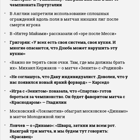
чемпионата Португалии
В Англии запретили использование сплошных
ограждений вдоль поля в матчах низших лиг после
смерти игрока
В «Интер Майами» рассказали об «эре после Месси»
Григорян: «У всех есть своя система, своя кухня. И
многие опасаются, что Дзюба может нарушить эту
кухню»
«Важно не терять свои очки. Там, где мы должны брать
их». Михаил Кержаков — о матче «Зенита» с «Родиной»
«Не соглашусь, что Даку индивидуалист. Доволен, что у
нас появился новый яркий форвард» — Карседо
«Игра с «Зенитом» показала, что «Спартак» готов
бороться за чемпионство. Он будет фаворитом матча с
«Краснодаром» — Гладилин
Московский «Локомотив» обыграл московское «Динамо»
в матче Молодежной лиги
Ловчев — о «Динамо»: «Шварц, заткни им всем рот.
Выиграй три матча, и мы будем тут говорить:
«Красавец»