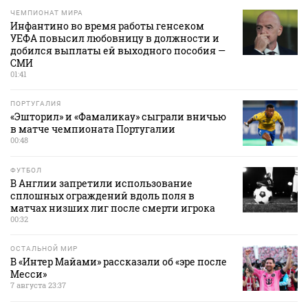
ЧЕМПИОНАТ МИРА
Инфантино во время работы генсеком
УЕФА повысил любовницу в должности и
добился выплаты ей выходного пособия —
СМИ
01:41
ПОРТУГАЛИЯ
«Эшторил» и «Фамаликау» сыграли вничью
в матче чемпионата Португалии
00:48
ФУТБОЛ
В Англии запретили использование
сплошных ограждений вдоль поля в
матчах низших лиг после смерти игрока
00:32
ОСТАЛЬНОЙ МИР
В «Интер Майами» рассказали об «эре после
Месси»
7 августа 23:37