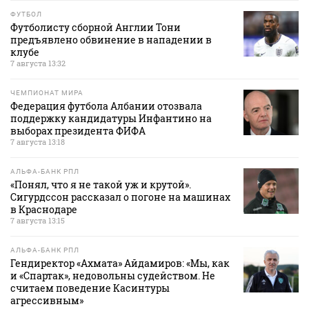
ФУТБОЛ
Футболисту сборной Англии Тони
предъявлено обвинение в нападении в
клубе
7 августа 13:32
ЧЕМПИОНАТ МИРА
Федерация футбола Албании отозвала
поддержку кандидатуры Инфантино на
выборах президента ФИФА
7 августа 13:18
АЛЬФА-БАНК РПЛ
«Понял, что я не такой уж и крутой».
Сигурдссон рассказал о погоне на машинах
в Краснодаре
7 августа 13:15
АЛЬФА-БАНК РПЛ
Гендиректор «Ахмата» Айдамиров: «Мы, как
и «Спартак», недовольны судейством. Не
считаем поведение Касинтуры
агрессивным»