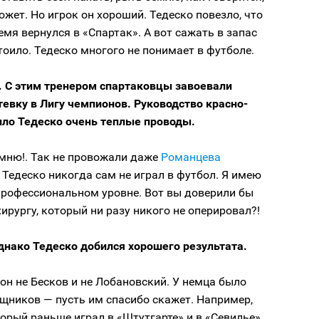
жет. Но игрок он хороший. Тедеско повезло, что
мя вернулся в «Спартак». А вот сажать в запас
тоило. Тедеско многого не понимает в футболе.
. С этим тренером спартаковцы завоевали
тевку в Лигу чемпионов. Руководство красно-
ило Тедеско очень теплые проводы.
мню!. Так не провожали даже
Романцева
! Тедеско никогда сам не играл в футбол. Я имею
профессиональном уровне. Вот вы доверили бы
ирургу, который ни разу никого не оперировал?!
днако Тедеско добился хорошего результата.
он не Бесков и не Лобановский. У немца было
щников — пусть им спасибо скажет. Например,
торый раньше играл в «Штутгарте» и в «Севилье».