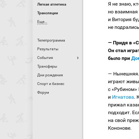
Я не знаю, к
Легкая атлетика
но взаимная 
Трансляции
и Витория бу
Еще...
не подрались
Телепрограмма
— Придя в «С
Результаты
Он стал игра
было при
До
События
Трансферы
— Нынешняя. 
Дни рождения
играют живые
Спорт и бизнес
с «Рубином» 
Форум
и
Игнатова
. 
прижал казан
подходит. Ес
на свой преж
Кононове.