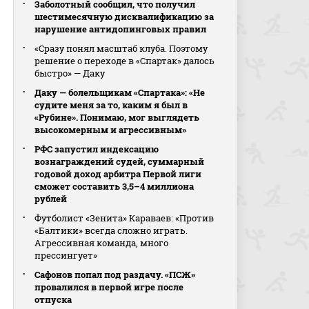
Заболотный сообщил, что получил
шестимесячную дисквалификацию за
нарушение антидопинговых правил
«Сразу понял масштаб клуба. Поэтому
решение о переходе в «Спартак» далось
быстро» — Даку
Даку — болельщикам «Спартака»: «Не
судите меня за то, каким я был в
«Рубине». Понимаю, мог выглядеть
высокомерным и агрессивным»
РФС запустил индексацию
вознаграждений судей, суммарный
годовой доход арбитра Первой лиги
сможет составить 3,5–4 миллиона
рублей
Футболист «Зенита» Караваев: «Против
«Балтики» всегда сложно играть.
Агрессивная команда, много
прессингует»
Сафонов попал под раздачу. «ПСЖ»
провалился в первой игре после
отпуска