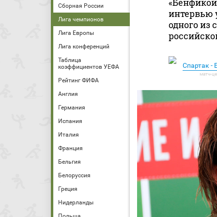
«Бенфикой»
Сборная России
интервью 
Лига чемпионов
одного из
Лига Европы
российско
Лига конференций
Таблица
Спартак -
коэффициентов УЕФА
Рейтинг ФИФА
Англия
Германия
Испания
Италия
Франция
Бельгия
Белоруссия
Греция
Нидерланды
Польша