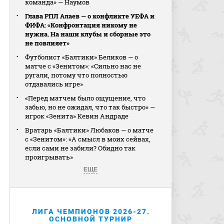
команда» — Наумов
Глава РПЛ Алаев — о конфликте УЕФА и
ФИФА: «Конфронтация никому не
нужна. На наши клубы и сборные это
не повлияет»
Футболист «Балтики» Беликов — о
матче с «Зенитом»: «Сильно нас не
ругали, потому что полностью
отдавались игре»
«Перед матчем было ощущение, что
забью, но не ожидал, что так быстро» —
игрок «Зенита» Кевин Андраде
Вратарь «Балтики» Любаков — о матче
с «Зенитом»: «А смысл в моих сейвах,
если сами не забили? Обидно так
проигрывать»
ЕЩЕ
ЛИГА ЧЕМПИОНОВ 2026-27.
ОСНОВНОЙ ТУРНИР