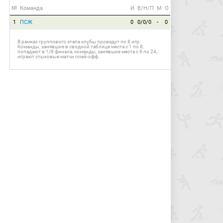
№
Команда
И
В/Н/П
М
О
1
ПСЖ
0
0/0/0
-
0
В рамках группового этапа клубы проведут по 8 игр.
Команды, занявшие в сводной таблице места с 1 по 8,
попадают в 1/8 финала, команды, занявшие места с 9 по 24,
играют стыковые матчи плей-офф.