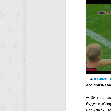
— А
Квинси 
его признав
— Ой, не зна
будет в «Спа
насыпали. За