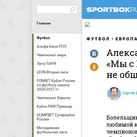
Главная
Футбол
ФУТБОЛ
ЕВРОП
Альфа-Банк РПЛ
Алекс
R
Чемпионат мира
«Мы с
Лига ПАРИ
Y
не об
LEON-Вторая лига
FONBET Кубок России
по футболу сезона
2026-2027 гг.
Сергей 
Чемпионат Европы
Кубок PARI Премьер
OLIMPBET Суперкубок
Болельщик
России
любимой к
Молодежная
чемпионов
футбольная лига