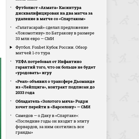
Футболист «Ахмата» Касинтура
дисквалифицирован на два матча за
удаление в матче со «Спартаком»
«Галатасарай» сделал предложение
«Локомотиву» по Батракову в размере
33 млн евро — СМИ
Футбол. Fonbet Кубок России. Обзор
матчей 1-го тура
УЕФА потребовал от Инфантино
гарантий того, что он больше не будет
«уродовать» игру
«Реал» объявил о трансфере Дьоманде
из «Лейпцига», контракт подписан до
2033 года
Обладатель «Золотого мяча» Родри
хочет перейти в «Барселону» — СМИ
Самедов — о Даку в «Спартаке»:
«Последние годы он входит в элиту
форвардов, за ним охотились все
гранды»