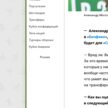
Португалия
Шотландия
Александр Мосто
Трансферы
Кубок конфедераций
— Александ
Лига наций
в «
Бенфике
»
Турниры сборных
будет для «
С
Кубок Америки
— Вряд ли. В
Россия
За это время
которые у не
вообще часто
что умеет вы
на трансфер
— Как вы оц
в следующий