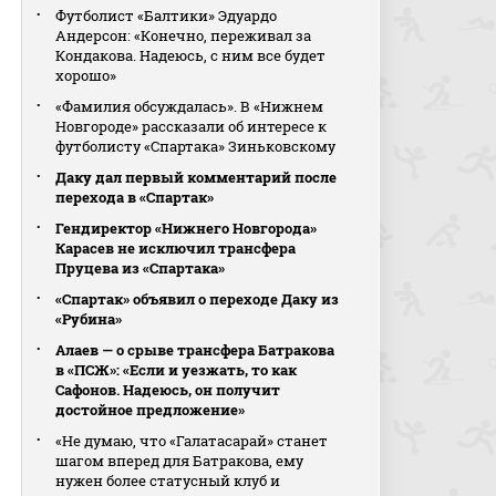
Футболист «Балтики» Эдуардо
Андерсон: «Конечно, переживал за
Кондакова. Надеюсь, с ним все будет
хорошо»
«Фамилия обсуждалась». В «Нижнем
Новгороде» рассказали об интересе к
футболисту «Спартака» Зиньковскому
Даку дал первый комментарий после
перехода в «Спартак»
Гендиректор «Нижнего Новгорода»
Карасев не исключил трансфера
Пруцева из «Спартака»
«Спартак» объявил о переходе Даку из
«Рубина»
Алаев — о срыве трансфера Батракова
в «ПСЖ»: «Если и уезжать, то как
Сафонов. Надеюсь, он получит
достойное предложение»
«Не думаю, что «Галатасарай» станет
шагом вперед для Батракова, ему
нужен более статусный клуб и