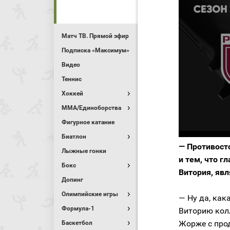
Матч ТВ. Прямой эфир
Подписка «Максимум»
Видео
Теннис
Хоккей
MMA/Единоборства
Фигурное катание
Биатлон
— Противост
Лыжные гонки
и тем, что 
Бокс
Витория, яв
Допинг
Олимпийские игры
— Ну да, как
Формула-1
Виторию колл
Жорже с прод
Баскетбол