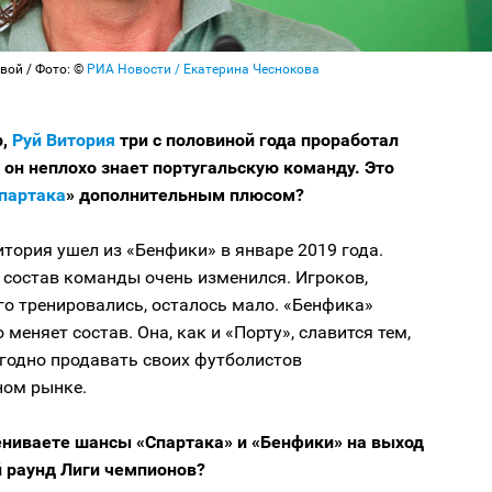
вой / Фото: ©
РИА Новости / Екатерина Чеснокова
р,
Руй Витория
три с половиной года проработал
, он неплохо знает португальскую команду. Это
партака
» дополнительным плюсом?
итория ушел из «Бенфики» в январе 2019 года.
 состав команды очень изменился. Игроков,
го тренировались, осталось мало. «Бенфика»
 меняет состав. Она, как и «Порту», славится тем,
годно продавать своих футболистов
ном рынке.
ениваете шансы «Спартака» и «Бенфики» на выход
 раунд Лиги чемпионов?