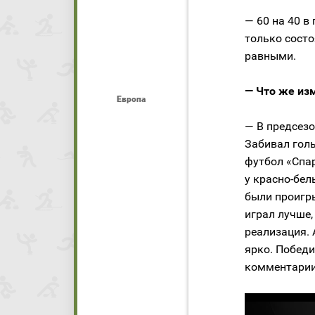
— 60 на 40 в
только сост
равными.
— Что же из
Европа
— В предсезо
Забивал голы
футбол «Спар
у красно-бел
были проигр
играл лучше
реализация. 
ярко. Победи
комментарии