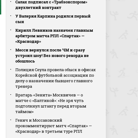
Салах подписал с «Трабзонспором»
двухлетний контракт
У Валерия Карпина родился первый
сын
Кирилл Левников назначен главным
арбитром матча РПЛ «Спартак» —
«Краснодар»
Месси вернулся после ЧМ и сразу
устроил шоу! Без нового рекорда не
обошлось
Полиция Сеула провела обыск в офисах
Корейской футбольной ассоциации по
делу о назначении бывшего главного
тренера
Вратарь «Зенита» Москвичев — о
матче с «Балтикой»: «Не зря чуть
подтолкнул штангу перед вторым
таймом»
Генич и Моссаковский
прокомментируют матч «Спартак» —
«Краснодар» в третьем туре РПЛ