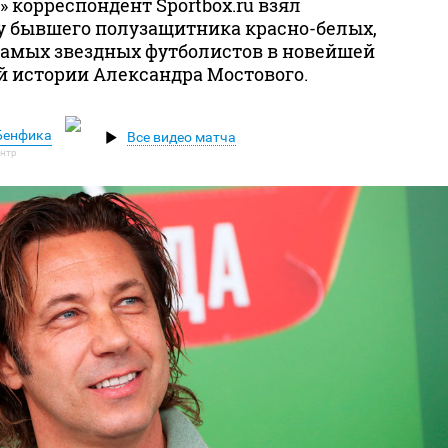
 корреспондент Sportbox.ru взял
у бывшего полузащитника красно-белых,
 самых звездных футболистов в новейшей
й истории Александра Мостового.
 Бенфика
Все видео матча