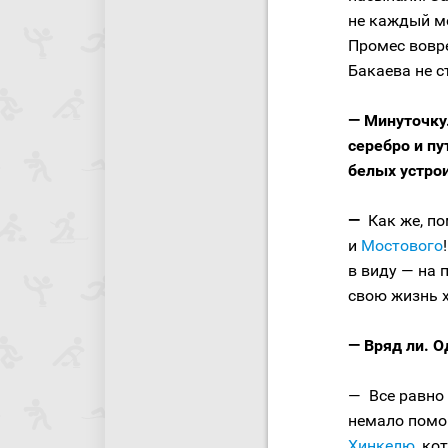
не каждый мо
Промес вовре
Бакаева не с
— Минуточку
серебро и пу
белых устро
—
Как же, по
и
Мостового
в виду — на 
свою жизнь х
— Вряд ли. О
— Все равно 
немало помо
Хинкелю
, ко