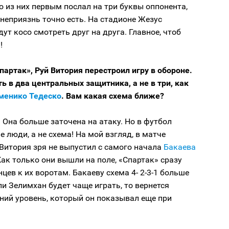
то из них первым послал на три буквы оппонента,
неприязнь точно есть. На стадионе Жезус
дут косо смотреть друг на друга. Главное, чтоб
!
партак», Руй Витория перестроил игру в обороне.
ть в два центральных защитника, а не в три, как
менико Тедеско
. Вам какая схема ближе?
Она больше заточена на атаку. Но в футбол
 люди, а не схема! На мой взгляд, в матче
Витория зря не выпустил с самого начала
Бакаева
Как только они вышли на поле, «Спартак» сразу
цев к их воротам. Бакаеву схема 4- 2-3-1 больше
ли Зелимхан будет чаще играть, то вернется
ний уровень, который он показывал еще при