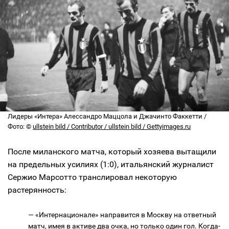
Лидеры «Интера» Алессандро Маццола и Джачинто Факкетти /
Фото: ©
ullstein bild / Contributor / ullstein bild / Gettyimages.ru
После миланского матча, который хозяева вытащили
на предельных усилиях (1:0), итальянский журналист
Сержио Марсотто транслировал некоторую
растерянность:
— «Интернационале» направится в Москву на ответный
матч, имея в активе два очка, но только один гол. Когда-