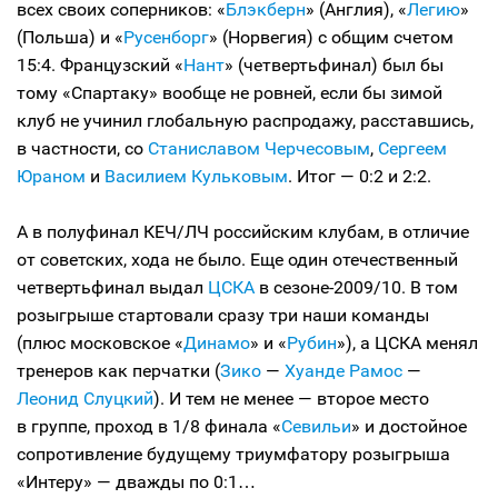
всех своих соперников: «
Блэкберн
» (Англия), «
Легию
»
(Польша) и «
Русенборг
» (Норвегия) с общим счетом
15:4. Французский «
Нант
» (четвертьфинал) был бы
тому «Спартаку» вообще не ровней, если бы зимой
клуб не учинил глобальную распродажу, расставшись,
в частности, со
Станиславом Черчесовым
,
Сергеем
Юраном
и
Василием Кульковым
. Итог — 0:2 и 2:2.
А в полуфинал КЕЧ/ЛЧ российским клубам, в отличие
от советских, хода не было. Еще один отечественный
четвертьфинал выдал
ЦСКА
в сезоне-2009/10. В том
розыгрыше стартовали сразу три наши команды
(плюс московское «
Динамо
» и «
Рубин
»), а ЦСКА менял
тренеров как перчатки (
Зико
—
Хуанде Рамос
—
Леонид Слуцкий
). И тем не менее — второе место
в группе, проход в 1/8 финала «
Севильи
» и достойное
сопротивление будущему триумфатору розыгрыша
«Интеру» — дважды по 0:1…