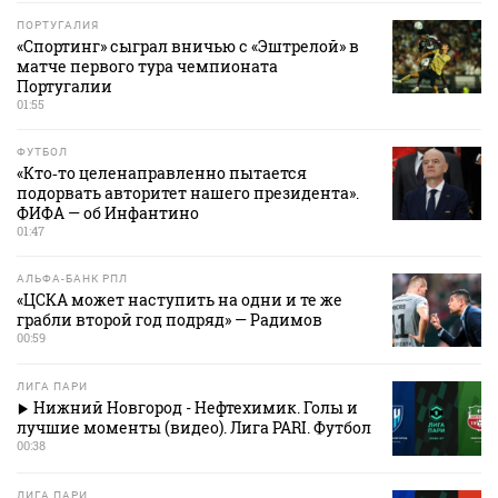
ПОРТУГАЛИЯ
«Спортинг» сыграл вничью с «Эштрелой» в
матче первого тура чемпионата
Португалии
01:55
ФУТБОЛ
«Кто‑то целенаправленно пытается
подорвать авторитет нашего президента».
ФИФА — об Инфантино
01:47
АЛЬФА-БАНК РПЛ
«ЦСКА может наступить на одни и те же
грабли второй год подряд» — Радимов
00:59
ЛИГА ПАРИ
Нижний Новгород - Нефтехимик. Голы и
лучшие моменты (видео). Лига PARI. Футбол
00:38
ЛИГА ПАРИ