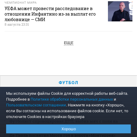
ЧЕМПИОНАТ МИРА
УЕФА может провести расследование в
отношении Инфантино из‑за выплат его
любовнице — СМИ
8 августа 23:31
ЕЩЕ
ФУТБОЛ
Мы используем файлы Сookie для корректной работы веб-сайта.
Подробнее в
Политике обработки персональных данных
и
«Динамо» (Москва) — «Динамо» (Махачкала): во сколько
Пользовательском соглашении
. Нажмите на кнопку «Хорошо»,
начало, где смотреть онлайн матча 3‑го тура РПЛ 9
если Вы согласны на использование файлов cookie. Если нет, то
августа
отключите Cookies в настройках браузера
Футболист спровоцировал ДТП, выбив мяч с поля на
дорогу во время матча
Хорошо
Де Пауль посвятил Месси гол в ворота «Монтеррея»