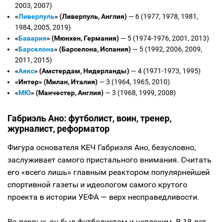
2003, 2007)
«
Ливерпуль
» (Ливерпуль, Англия)
— 6 (1977, 1978, 1981,
1984, 2005, 2019)
«
Бавария
» (Мюнхен, Германия)
— 5 (1974-1976, 2001, 2013)
«
Барселона
» (Барселона, Испания)
— 5 (1992, 2006, 2009,
2011, 2015)
«
Аякс
» (Амстердам, Нидерланды)
— 4 (1971-1973, 1995)
«Интер» (Милан, Италия)
— 3 (1964, 1965, 2010)
«
МЮ
» (Манчестер, Англия)
— 3 (1968, 1999, 2008)
Габриэль Ано: футболист, воин, тренер,
журналист, реформатор
Фигура основателя КЕЧ Габриэля Ано, безусловно,
заслуживает самого пристального внимания. Считать
его «всего лишь» главным реактором популярнейшей
спортивной газеты и идеологом самого крутого
проекта в истории УЕФА — верх несправедливости.
Во-первых, он был футболистом и неплохим. В 18 лет