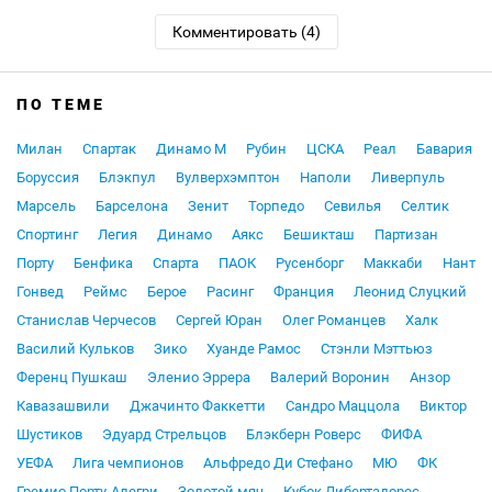
Комментировать (4)
ПО ТЕМЕ
Милан
Спартак
Динамо М
Рубин
ЦСКА
Реал
Бавария
Боруссия
Блэкпул
Вулверхэмптон
Наполи
Ливерпуль
Марсель
Барселона
Зенит
Торпедо
Севилья
Селтик
Спортинг
Легия
Динамо
Аякс
Бешикташ
Партизан
Порту
Бенфика
Спарта
ПАОК
Русенборг
Маккаби
Нант
Гонвед
Реймс
Берое
Расинг
Франция
Леонид Слуцкий
Станислав Черчесов
Сергей Юран
Олег Романцев
Халк
Василий Кульков
Зико
Хуанде Рамос
Стэнли Мэттьюз
Ференц Пушкаш
Эленио Эррера
Валерий Воронин
Анзор
Кавазашвили
Джачинто Факкетти
Сандро Маццола
Виктор
Шустиков
Эдуард Стрельцов
Блэкберн Роверс
ФИФА
УЕФА
Лига чемпионов
Альфредо Ди Стефано
МЮ
ФК
Гремио Порту-Алегри
Золотой мяч
Кубок Либертадорес