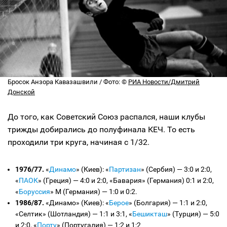
Бросок Анзора Кавазашвили / Фото: ©
РИА Новости/Дмитрий
Донской
До того, как Советский Союз распался, наши клубы
трижды добирались до полуфинала КЕЧ. То есть
проходили три круга, начиная с 1/32.
1976/77.
«
Динамо
» (Киев): «
Партизан
» (Сербия) — 3:0 и 2:0,
«
ПАОК
» (Греция) — 4:0 и 2:0, «Бавария» (Германия) 0:1 и 2:0,
«
Боруссия
» М (Германия) — 1:0 и 0:2.
1986/87.
«Динамо» (Киев): «
Берое
» (Болгария) — 1:1 и 2:0,
«Селтик» (Шотландия) — 1:1 и 3:1, «
Бешикташ
» (Турция) — 5:0
и 2:0, «
Порту
» (Португалия) — 1:2 и 1:2