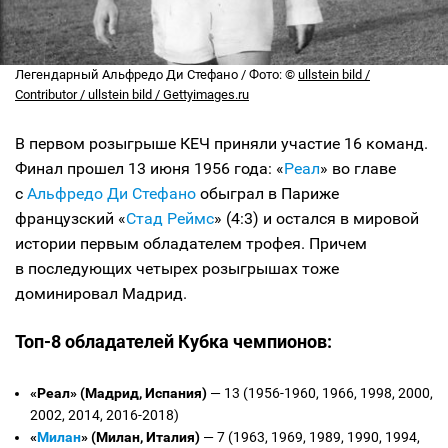
Легендарный Альфредо Ди Стефано / Фото: ©
ullstein bild /
Contributor / ullstein bild / Gettyimages.ru
В первом розыгрыше КЕЧ приняли участие 16 команд.
Финал прошел 13 июня 1956 года: «
Реал
» во главе
с
Альфредо Ди Стефано
обыграл в Париже
французский «
Стад Реймс
» (4:3) и остался в мировой
истории первым обладателем трофея. Причем
в последующих четырех розыгрышах тоже
доминировал Мадрид.
Топ-8 обладателей Кубка чемпионов:
«Реал» (Мадрид, Испания)
— 13 (1956-1960, 1966, 1998, 2000,
2002, 2014, 2016-2018)
«
Милан
» (Милан, Италия)
— 7 (1963, 1969, 1989, 1990, 1994,