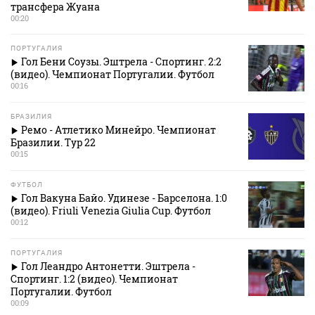
трансфера Жуана
00:20
ПОРТУГАЛИЯ
Гол Бени Соузы. Эштрела - Спортинг. 2:2
(видео). Чемпионат Португалии. Футбол
00:16
БРАЗИЛИЯ
Ремо - Атлетико Минейро. Чемпионат
Бразилии. Тур 22
00:15
ФУТБОЛ
Гол Вакуна Байо. Удинезе - Барселона. 1:0
(видео). Friuli Venezia Giulia Cup. Футбол
00:12
ПОРТУГАЛИЯ
Гол Леандро Антонетти. Эштрела -
Спортинг. 1:2 (видео). Чемпионат
Португалии. Футбол
00:09