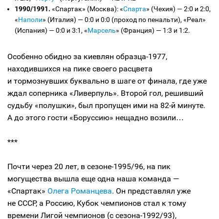
1990/1991.
«Спартак» (Москва): «
Спарта
» (Чехия) — 2:0 и 2:0,
«
Наполи
» (Италия) — 0:0 и 0:0 (проход по пенальти), «Реал»
(Испания) — 0:0 и 3:1, «
Марсель
» (Франция) — 1:3 и 1:2.
Особенно обидно за киевлян образца-1977,
находившихся на пике своего расцвета
и тормознувших буквально в шаге от финала, где уже
ждал соперника «Ливерпуль». Второй гол, решивший
судьбу «полушки», был пропущен ими на 82-й минуте.
А до этого гости «Боруссию» нещадно возили…
***
Почти через 20 лет, в сезоне-1995/96, на пик
могущества вышла еще одна наша команда —
«Спартак»
Олега Романцева
. Он представлял уже
не СССР, а Россию, Кубок чемпионов стал к тому
времени Лигой чемпионов (с сезона-1992/93),