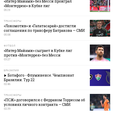
«Интер Майами» без Месси проиграл
«Монтеррею» в Кубке лиг
05:19
ТРАНСФЕРЫ
«Локомотив» и «Галатасарай» достигли
соглашения по трансферу Батракова — СМИ
05:08
ФУТБОЛ
«Интер Майами» сыграет в Кубке лиг
против «Монтеррея» без Месси
03:27
БРАЗИЛИЯ
Ботафого - Флуминенсе. Чемпионат
Бразилии. Тур 22
02:46
ТРАНСФЕРЫ
«ПСЖ» договорился с Ферраном Торресом об
условиях личного контракта — СМИ
02:39