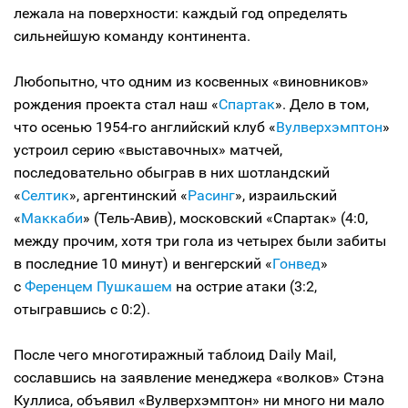
лежала на поверхности: каждый год определять
сильнейшую команду континента.
Любопытно, что одним из косвенных «виновников»
рождения проекта стал наш «
Спартак
». Дело в том,
что осенью 1954-го английский клуб «
Вулверхэмптон
»
устроил серию «выставочных» матчей,
последовательно обыграв в них шотландский
«
Селтик
», аргентинский «
Расинг
», израильский
«
Маккаби
» (Тель-Авив), московский «Спартак» (4:0,
между прочим, хотя три гола из четырех были забиты
в последние 10 минут) и венгерский «
Гонвед
»
с
Ференцем Пушкашем
на острие атаки (3:2,
отыгравшись с 0:2).
После чего многотиражный таблоид Daily Mail,
сославшись на заявление менеджера «волков» Стэна
Куллиса, объявил «Вулверхэмптон» ни много ни мало