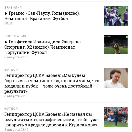
БРАЗИЛИЯ
Гремио - Сан-Паулу. Голы (видео).
Чемпионат Бразилии. Футбол
00:08
ПОРТУГАЛИЯ
Гол Фотиса Иоаннидиса. Эштрела -
Спортинг. 0:2 (видео). Чемпионат
Португалии. Футбол
8 августа 23:53
ФУТБОЛ
Гендиректор ЦСКА Бабаев: «Мы будем
бороться за чемпионство, но понимаем, что
медали и кубок — тоже очень достойный
результат»
8 августа 23:50
ФУТБОЛ
Гендиректор ЦСКА Бабаев: «Не назвал бы
результаты катастрофическими, чтобы уже
говорить о кредите доверия к Игдисамову»
8 августа 23:49