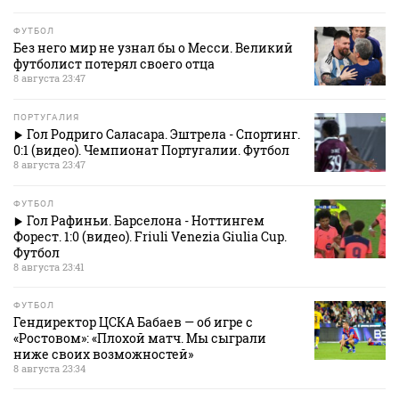
ФУТБОЛ
Без него мир не узнал бы о Месси. Великий
футболист потерял своего отца
8 августа 23:47
ПОРТУГАЛИЯ
Гол Родриго Саласара. Эштрела - Спортинг.
0:1 (видео). Чемпионат Португалии. Футбол
8 августа 23:47
ФУТБОЛ
Гол Рафиньи. Барселона - Ноттингем
Форест. 1:0 (видео). Friuli Venezia Giulia Cup.
Футбол
8 августа 23:41
ФУТБОЛ
Гендиректор ЦСКА Бабаев — об игре с
«Ростовом»: «Плохой матч. Мы сыграли
ниже своих возможностей»
8 августа 23:34