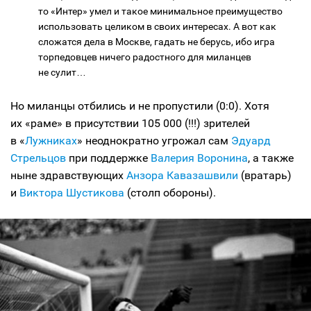
то «Интер» умел и такое минимальное преимущество
использовать целиком в своих интересах. А вот как
сложатся дела в Москве, гадать не берусь, ибо игра
торпедовцев ничего радостного для миланцев
не сулит…
Но миланцы отбились и не пропустили (0:0). Хотя
их «раме» в присутствии 105 000 (!!!) зрителей
в «
Лужниках
» неоднократно угрожал сам
Эдуард
Стрельцов
при поддержке
Валерия Воронина
, а также
ныне здравствующих
Анзора Кавазашвили
(вратарь)
и
Виктора Шустикова
(столп обороны).