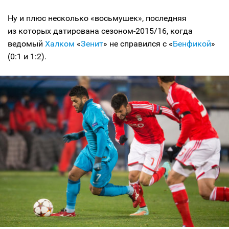
Ну и плюс несколько «восьмушек», последняя
из которых датирована сезоном-2015/16, когда
ведомый
Халком
«
Зенит
» не справился с «
Бенфикой
»
(0:1 и 1:2).