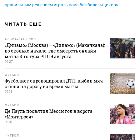
правильным решением играть пока без болельщиков»
ЧИТАТЬ ЕЩЕ
АЛЬФА-БАНК РПЛ
«Динамо» (Москва) — «Динамо» (Махачкала):
во сколько начало, где смотреть онлайн
матча 3‑го тура РПЛ 9 августа
09:27
ФУТБОЛ
Футболист спровоцировал ДТП, выбив мяч
с поля на дорогу во время матча
09:11
ФУТБОЛ
Де Пауль посвятил Месси гол в ворота
«Монтеррея»
05:31
ФУТБОЛ