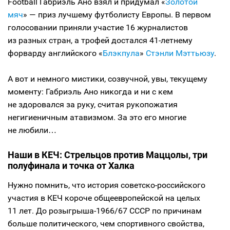
Football Габриэль Ано взял и придумал «
Золотой
мяч
» — приз лучшему футболисту Европы. В первом
голосовании приняли участие 16 журналистов
из разных стран, а трофей достался 41-летнему
форварду английского «
Блэкпула
»
Стэнли Мэттьюзу
.
А вот и немного мистики, созвучной, увы, текущему
моменту: Габриэль Ано никогда и ни с кем
не здоровался за руку, считая рукопожатия
негигиеничным атавизмом. За это его многие
не любили…
Наши в КЕЧ: Стрельцов против Маццолы, три
полуфинала и точка от Халка
Нужно помнить, что история советско-российского
участия в КЕЧ короче общеевропейской на целых
11 лет. До розыгрыша-1966/67 СССР по причинам
больше политического, чем спортивного свойства,