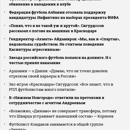
обвинение в нападении в клубе
Федерация футбола Албании отозвала поддержку
кандидатуры Инфантино на выборах президента ФИФА
«Понял, что я не такой уж и крутой». Сигурдссон
рассказал о погоне на машинах в Краснодаре
Гендиректор «Ахмата» Айдамиров: «Мы, как и «Спартак»,
недовольны судейством. Не считаем поведение
Касинтуры агрессивным»
Звезда российского футбола попался на допинге. И с
честью принял наказание
Аршавин — о Данни: «Думаю, что он точно доволен
отрезком своей карьеры в России»
Экс‑игрок «Краснодара» Сигурдссон: «Все знают, что в
РПЛ футболистам много платили»
В «Нижнем Новгороде» ответили на претензии в
сотрудничестве с агентом Андреевым
«Возможно, «Динамо» не совершает трансферы, потому
что Шварца устраивает нынешний состав» — Корнеев
Футболист Кондаков занимается в общей группе
«Зенита»