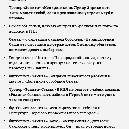
Тренер «Зенита»: «Конкретики по Луису Энрике нет.
Уйти может любой, если предложение устроит клуб и
игрока»
Семак объяснил, почему он против «рекламных пауз» на
водопой в РПЛ
Семак — о ситуации с сыном Соболева: «На настроении
Саши эта ситуация не отражается. С кем ему общаться,
он может делать выбор сам»
Гендиректор «Нижнего Новгорода» объяснил, почему
отдали Латышонка в аренду «Балтике» сразу после
перехода из «Зенита»
Футболист «Зенита» Кондаков избежал сотрясения в
матче с «Балтикой», сообщил Семак
Тренер «Зенита» Семак: «В РПЛ не бывает слабых команд.
«Родина» больше всех забила в Первой лиге — это уже о
чем‑то говорит»
Футболист «Зенита» Вега: «Сразу же влюбился в
Петербург. Надеюсь провести много лет здесь»
Футболист «Зенита» Вега: «Конкуренция с Дугласом
Сантосом очень мотивирует. Он — друг, который помог