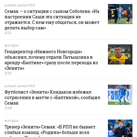
АЛЬФА-БАНК РПЛ
Семак — о ситуации с сыном Соболева: «На
настроении Саши эта ситуация не
отражается. С кем ему общаться, он может
делать выбор сам»
11:11
ФУТБОЛ
Гендиректор «Нижнего Новгорода»
объяснил, почему отдали Латышонка в
аренду «Балтике» сразу после перехода из
«Зенита»
11:01
АЛЬФА-БАНК РПЛ
Футболист «Зенита» Кондаков избежал
сотрясения в матче с «Балтикой», сообщил
Семак
11:00
ФУТБОЛ
Тренер «Зенита» Семак: «В РПЛ не бывает
слабых команд. «Родина» больше всех