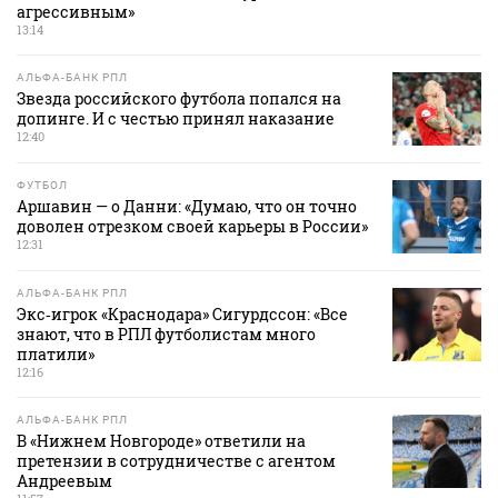
агрессивным»
13:14
АЛЬФА-БАНК РПЛ
Звезда российского футбола попался на
допинге. И с честью принял наказание
12:40
ФУТБОЛ
Аршавин — о Данни: «Думаю, что он точно
доволен отрезком своей карьеры в России»
12:31
АЛЬФА-БАНК РПЛ
Экс‑игрок «Краснодара» Сигурдссон: «Все
знают, что в РПЛ футболистам много
платили»
12:16
АЛЬФА-БАНК РПЛ
В «Нижнем Новгороде» ответили на
претензии в сотрудничестве с агентом
Андреевым