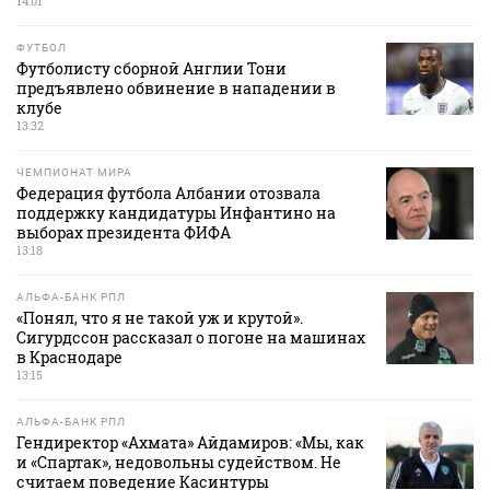
14:01
ФУТБОЛ
Футболисту сборной Англии Тони
предъявлено обвинение в нападении в
клубе
13:32
ЧЕМПИОНАТ МИРА
Федерация футбола Албании отозвала
поддержку кандидатуры Инфантино на
выборах президента ФИФА
13:18
АЛЬФА-БАНК РПЛ
«Понял, что я не такой уж и крутой».
Сигурдссон рассказал о погоне на машинах
в Краснодаре
13:15
АЛЬФА-БАНК РПЛ
Гендиректор «Ахмата» Айдамиров: «Мы, как
и «Спартак», недовольны судейством. Не
считаем поведение Касинтуры