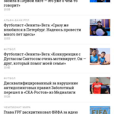
забила в Первой лиге — это уже о чем‑то
говорит»
10:58
АЛЬФА-БАНК РПЛ
Футболист «Зенита» Вега: «Сразу же
влюбился в Петербург. Надеюсь провести
много лет здесь»
10:53
ФУТБОЛ
Футболист «Зенита» Вега: «Конкуренция с
Дугласом Сантосом очень мотивирует. Он —
друг, который помог моей семье»
10:45
ФУТБОЛ
Дисквалифицированный за нарушение
антидопинговых правил Заболотный
перешел в «СКА‑Ростов» из Медиалиги
10:26
ЧЕМПИОНАТ МИРА
Глава FPF раскритиковал ФИФА за идею