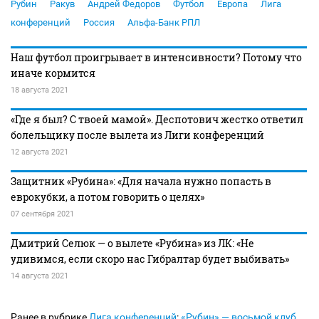
Рубин
Ракув
Андрей Федоров
Футбол
Европа
Лига
конференций
Россия
Альфа-Банк РПЛ
Наш футбол проигрывает в интенсивности? Потому что
иначе кормится
18 августа 2021
«Где я был? С твоей мамой». Деспотович жестко ответил
болельщику после вылета из Лиги конференций
12 августа 2021
Защитник «Рубина»: «Для начала нужно попасть в
еврокубки, а потом говорить о целях»
07 сентября 2021
Дмитрий Селюк — о вылете «Рубина» из ЛК: «Не
удивимся, если скоро нас Гибралтар будет выбивать»
14 августа 2021
Ранее в рубрике
Лига конференций
:
«Рубин» — восьмой клуб