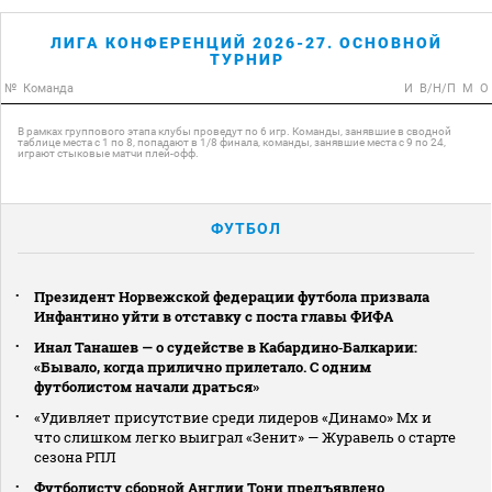
ЛИГА КОНФЕРЕНЦИЙ 2026-27. ОСНОВНОЙ
ТУРНИР
№
Команда
И
В/Н/П
М
О
В рамках группового этапа клубы проведут по 6 игр. Команды, занявшие в сводной
таблице места с 1 по 8, попадают в 1/8 финала, команды, занявшие места с 9 по 24,
играют стыковые матчи плей-офф.
ФУТБОЛ
Президент Норвежской федерации футбола призвала
Инфантино уйти в отставку с поста главы ФИФА
Инал Танашев — о судействе в Кабардино‑Балкарии:
«Бывало, когда прилично прилетало. С одним
футболистом начали драться»
«Удивляет присутствие среди лидеров «Динамо» Мх и
что слишком легко выиграл «Зенит» — Журавель о старте
сезона РПЛ
Футболисту сборной Англии Тони предъявлено