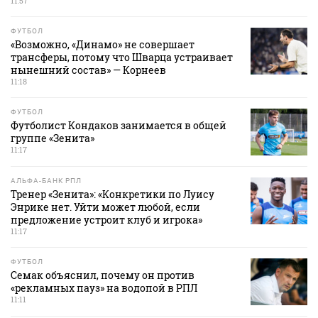
11:57
ФУТБОЛ
«Возможно, «Динамо» не совершает
трансферы, потому что Шварца устраивает
нынешний состав» — Корнеев
11:18
ФУТБОЛ
Футболист Кондаков занимается в общей
группе «Зенита»
11:17
АЛЬФА-БАНК РПЛ
Тренер «Зенита»: «Конкретики по Луису
Энрике нет. Уйти может любой, если
предложение устроит клуб и игрока»
11:17
ФУТБОЛ
Семак объяснил, почему он против
«рекламных пауз» на водопой в РПЛ
11:11