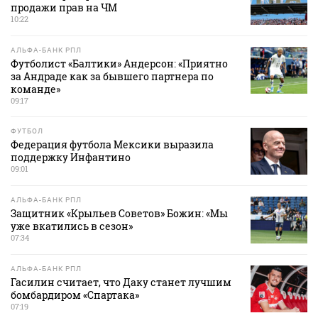
продажи прав на ЧМ
10:22
АЛЬФА-БАНК РПЛ
Футболист «Балтики» Андерсон: «Приятно
за Андраде как за бывшего партнера по
команде»
09:17
ФУТБОЛ
Федерация футбола Мексики выразила
поддержку Инфантино
09:01
АЛЬФА-БАНК РПЛ
Защитник «Крыльев Советов» Божин: «Мы
уже вкатились в сезон»
07:34
АЛЬФА-БАНК РПЛ
Гасилин считает, что Даку станет лучшим
бомбардиром «Спартака»
07:19