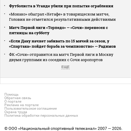
Футболиста в Уганде убили при попытке ограбления
«Монако» обыграл «Хетафе» в товарищеском матче,
Головин не отметился результативными действиями
Матч Первой лиги «Торпедо» — «Сочи» перенесен с
пятницы на субботу
«Если Даку начнет забивать по 15 мячей за сезон, у
«Спартака» пойдет борьба за чемпионство» — Радимов
ФК «Сочи» отправится на матч Первой лиги в Москву
двумя группами из соседних с Сочи аэропортов
ЕЩЕ
Помощь
Обратная связь
О портале
Реклама на портале
Пользовательское соглашение
Охрана труда
Политика обработки персональных данных
© ООО «Национальный спортивный телеканал» 2007 — 2026.