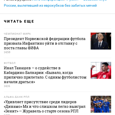
России, вылетевший из еврокубков без забитых мячей
ЧИТАТЬ ЕЩЕ
ЧЕМПИОНАТ МИРА
Президент Норвежской федерации футбола
призвала Инфантино уйти в отставку с
поста главы ФИФА
14:58
ФУТБОЛ
Инал Танашев — о судействе в
Кабардино‑Балкарии: «Бывало, когда
прилично прилетало. С одним футболистом
начали драться»
14:16
АЛЬФА-БАНК РПЛ
«Удивляет присутствие среди лидеров
«Динамо» Мх и что слишком легко выиграл
«Зенит» — Журавель о старте сезона РПЛ