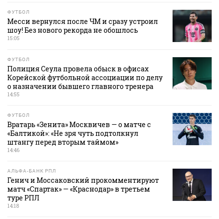
ФУТБОЛ
Месси вернулся после ЧМ и сразу устроил
шоу! Без нового рекорда не обошлось
15:05
ФУТБОЛ
Полиция Сеула провела обыск в офисах
Корейской футбольной ассоциации по делу
о назначении бывшего главного тренера
14:55
ФУТБОЛ
Вратарь «Зенита» Москвичев — о матче с
«Балтикой»: «Не зря чуть подтолкнул
штангу перед вторым таймом»
14:46
АЛЬФА-БАНК РПЛ
Генич и Моссаковский прокомментируют
матч «Спартак» — «Краснодар» в третьем
туре РПЛ
14:18