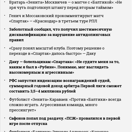
Вратарь «Зенита» Москвичев — о матче с «Балтикой»: «Не
зря чуть подтолкнул штангу перед вторым таймом»
Генич и Моссаковский прокомментируют матч
«Спартак» — «Краснодар» в третьем туре РПЛ
Заболотный сообщил, что получил шестимесячную
дисквалификацию за нарушение антидопинговых
правил
«Сразу понял масштаб клуба. Поэтому решение о
переходе в «Спартак» далось быстро» — Даку
Даку — болельщикам «Спартака»: «Не судите меня за то,
каким я был в «Рубине». Понимаю, мог выглядеть
высокомерным и агрессивным»
РФС запустил индексацию вознаграждений судей,
суммарный годовой доход арбитра Первой лиги сможет
составить 3,5–4 миллиона рублей
Футболист «Зенита» Караваев: «Против «Балтики» всегда
сложно играть. Агрессивная команда, много
прессингует»
Сафонов попал под раздачу. «ПСЖ» провалился в первой
игре после отпуска
Футболист «Балтики» Эдуардо Андерсон: «Конечно,