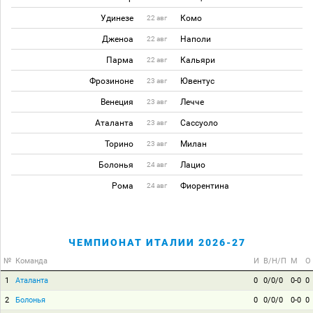
Удинезе
Комо
22 авг
Дженоа
Наполи
22 авг
Парма
Кальяри
22 авг
Фрозиноне
Ювентус
23 авг
Венеция
Лечче
23 авг
Аталанта
Сассуоло
23 авг
Торино
Милан
23 авг
Болонья
Лацио
24 авг
Рома
Фиорентина
24 авг
ЧЕМПИОНАТ ИТАЛИИ 2026-27
№
Команда
И
В/Н/П
М
О
1
Аталанта
0
0/0/0
0-0
0
2
Болонья
0
0/0/0
0-0
0