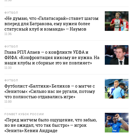
ФУТБОЛ
«Не думаю, что «Галатасарай» станет шагом
вперед для Батракова, ему нужен более
статусный клуб и команда» — Наумов
11:36
ФУТБОЛ
Глава РПЛ Алаев — о конфликте УЕФА и
ФИФА: «Конфронтация никому не нужна. На
наши клубы и сборные это не повлияет»
11:33
ФУТБОЛ
Футболист «Балтики» Беликов — о матче с
«Зенитом»: «Сильно нас не ругали, потому
что полностью отдавались игре»
11:00
FONBET КУБОК РОССИИ
«Перед матчем было ощущение, что забью,
но не ожидал, что так быстро» — игрок
«Зенита» Кевин Андраде