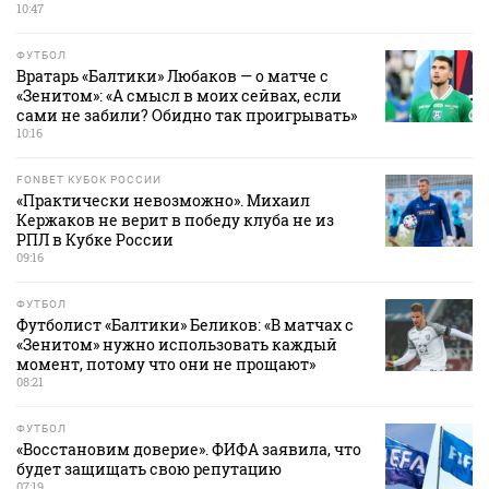
10:47
ФУТБОЛ
Вратарь «Балтики» Любаков — о матче с
«Зенитом»: «А смысл в моих сейвах, если
сами не забили? Обидно так проигрывать»
10:16
FONBET КУБОК РОССИИ
«Практически невозможно». Михаил
Кержаков не верит в победу клуба не из
РПЛ в Кубке России
09:16
ФУТБОЛ
Футболист «Балтики» Беликов: «В матчах с
«Зенитом» нужно использовать каждый
момент, потому что они не прощают»
08:21
ФУТБОЛ
«Восстановим доверие». ФИФА заявила, что
будет защищать свою репутацию
07:19