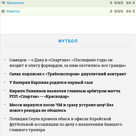
19
Фрозиноне
0
0/0/0
0-0
0
20
Ювентус
0
0/0/0
0-0
0
ФУТБОЛ
Самедов — о Даку в «Спартаке»: «Последние годы он
входит в элиту форвардов, за ним охотились все гранды»
Салах подписал с «Трабзонспором» двухлетний контракт
У Валерия Карпина родился первый сын
Кирилл Левников назначен главным арбитром матча
РПЛ «Спартак» — «Краснодар»
Месси вернулся после ЧМ и сразу устроил шоу! Без
нового рекорда не обошлось
Полиция Сеула провела обыск в офисах Корейской
футбольной ассоциации по делу о назначении бывшего
главного тренера