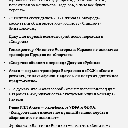
переживал за Кондакова. Надеюсь, с ним все будет
хорошо»
«Фамилия обсуждалась». В «Нижнем Новгороде»
рассказали об интересе к футболисту «Спартака»
Зиньковскому
Даку дал первый комментарий после перехода в
«Спартак»
Гендиректор «Нижнего Новгорода» Карасев не исключил
трансфера Пруцева из «Спартака»
«Спартак» объявил о переходе Даку из «Рубина»
Алаев — о срыве трансфера Батракова в «ПСЖ»: «Если и
уезжать, то как Сафонов. Надеюсь, он получит достойное
предложение»
«Не думаю, что «Галатасарай» станет шагом вперед для
Батракова, ему нужен более статусный клуб и команда» —
Наумов
Глава РПЛ Алаев — о конфликте УЕФА и ФИФА:
«Конфронтация никому не нужна. На наши клубы и
сборные это не повлияет»
Футболист «Балтики» Беликов — о матче с «Зенитом»: