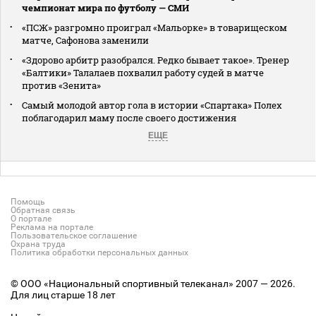
чемпионат мира по футболу — СМИ
«ПСЖ» разгромно проиграл «Мальорке» в товарищеском
матче, Сафонова заменили
«Здорово арбитр разобрался. Редко бывает такое». Тренер
«Балтики» Талалаев похвалил работу судей в матче
против «Зенита»
Самый молодой автор гола в истории «Спартака» Полех
поблагодарил маму после своего достижения
ЕЩЕ
Помощь
Обратная связь
О портале
Реклама на портале
Пользовательское соглашение
Охрана труда
Политика обработки персональных данных
© ООО «Национальный спортивный телеканал» 2007 — 2026.
Для лиц старше 18 лет