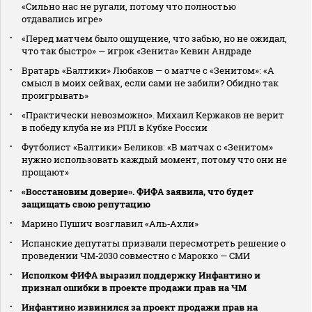
«Сильно нас не ругали, потому что полностью
отдавались игре»
«Перед матчем было ощущение, что забью, но не ожидал,
что так быстро» — игрок «Зенита» Кевин Андраде
Вратарь «Балтики» Любаков — о матче с «Зенитом»: «А
смысл в моих сейвах, если сами не забили? Обидно так
проигрывать»
«Практически невозможно». Михаил Кержаков не верит
в победу клуба не из РПЛ в Кубке России
Футболист «Балтики» Беликов: «В матчах с «Зенитом»
нужно использовать каждый момент, потому что они не
прощают»
«Восстановим доверие». ФИФА заявила, что будет
защищать свою репутацию
Марино Пушич возглавил «Аль‑Ахли»
Испанские депутаты призвали пересмотреть решение о
проведении ЧМ‑2030 совместно с Марокко — СМИ
Исполком ФИФА выразил поддержку Инфантино и
признал ошибки в проекте продажи прав на ЧМ
Инфантино извинился за проект продажи прав на