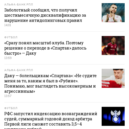
АЛЬФА-БАНК РПЛ
Заболотный сообщил, что получил
шестимесячную дисквалификацию за
нарушение антидопинговых правил
14:01
ФУТБОЛ
«Сразу понял масштаб клуба. Поэтому
решение о переходе в «Спартак» далось
быстро» — Даку
13:59
АЛЬФА-БАНК РПЛ
Даку — болельщикам «Спартака»: «Не судите
меня за то, каким я был в «Рубине».
Понимаю, мог выглядеть высокомерным и
агрессивным»
13:57
ФУТБОЛ
РФС запустил индексацию вознаграждений
судей, суммарный годовой доход арбитра
Первой лиги сможет составить 3,5–4