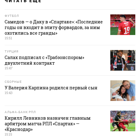
ЧИТАТЬ ЕЩЕ
ФУТБОЛ
Самедов — о Даку в «Спартаке»: «Последние
годы он входит в элиту форвардов, за ним
охотились все гранды»
15:51
ТУРЦИЯ
Салах подписал с «Трабзонспором»
двухлетний контракт
15:47
СБОРНЫЕ
У Валерия Карпина родился первый сын
15:43
АЛЬФА-БАНК РПЛ
Кирилл Левников назначен главным
арбитром матча РПЛ «Спартак» —
«Краснодар»
15:15