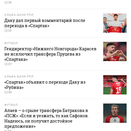
12:36
АЛЬФА-БАНК РПЛ
Даку дал первый комментарий после
перехода в «Спартак»
12:18
ФУТБОЛ
Гендиректор «Нижнего Новгорода» Карасев
не исключил трансфера Пруцева из
«Спартака»
12:07
АЛЬФА-БАНК РПЛ
«Спартак» объявил о переходе Даку из
«Рубина»
12:00
ФУТБОЛ
Алаев — о срыве трансфера Батракова в
«ПСЖ»: «Если и уезжать, то как Сафонов.
Надеюсь, он получит достойное
предложение»
11:58