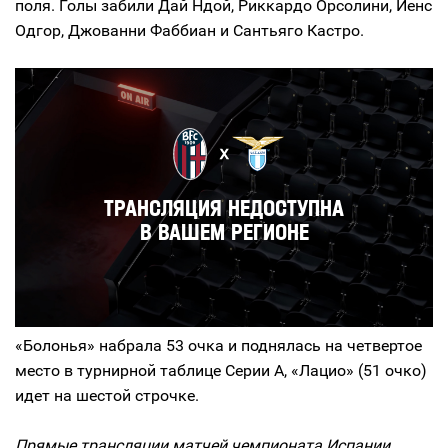
поля. Голы забили Дай Ндой, Риккардо Орсолини, Йенс
Одгор, Джованни Фаббиан и Сантьяго Кастро.
«Болонья» набрала 53 очка и поднялась на четвертое
место в турнирной таблице Серии А, «Лацио» (51 очко)
идет на шестой строчке.
Прямые трансляции матчей чемпионата Испании