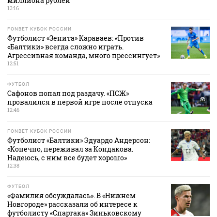
миллиона рублей
13:16
FONBET КУБОК РОССИИ
Футболист «Зенита» Караваев: «Против
«Балтики» всегда сложно играть.
Агрессивная команда, много прессингует»
12:51
ФУТБОЛ
Сафонов попал под раздачу. «ПСЖ»
провалился в первой игре после отпуска
12:46
FONBET КУБОК РОССИИ
Футболист «Балтики» Эдуардо Андерсон:
«Конечно, переживал за Кондакова.
Надеюсь, с ним все будет хорошо»
12:38
ФУТБОЛ
«Фамилия обсуждалась». В «Нижнем
Новгороде» рассказали об интересе к
футболисту «Спартака» Зиньковскому