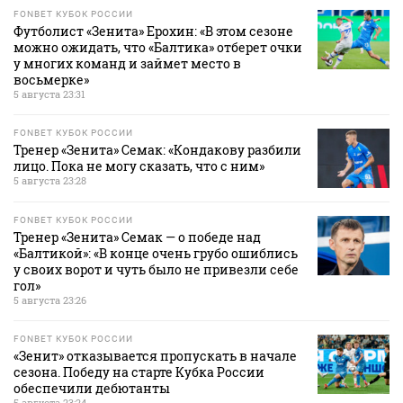
FONBET КУБОК РОССИИ
Футболист «Зенита» Ерохин: «В этом сезоне
можно ожидать, что «Балтика» отберет очки
у многих команд и займет место в
восьмерке»
5 августа 23:31
FONBET КУБОК РОССИИ
Тренер «Зенита» Семак: «Кондакову разбили
лицо. Пока не могу сказать, что с ним»
5 августа 23:28
FONBET КУБОК РОССИИ
Тренер «Зенита» Семак — о победе над
«Балтикой»: «В конце очень грубо ошиблись
у своих ворот и чуть было не привезли себе
гол»
5 августа 23:26
FONBET КУБОК РОССИИ
«Зенит» отказывается пропускать в начале
сезона. Победу на старте Кубка России
обеспечили дебютанты
5 августа 23:24