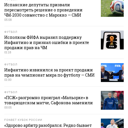
Испанские депутаты призвали
пересмотреть решение о проведении
ЧМ‑2030 совместно с Марокко — СМИ
05:08
ФУТБОЛ
Исполком ФИФА выразил поддержку
Инфантино и признал ошибки в проекте
продажи прав на ЧМ
01:18
ФУТБОЛ
Инфантино извинился за проект продажи
прав на чемпионат мира по футболу — СМИ
01:00
ФУТБОЛ
«ПСЖ» разгромно проиграл «Мальорке» в
товарищеском матче, Сафонова заменили
00:05
FONBET КУБОК РОССИИ
«Здорово арбитр разобрался. Редко бывает