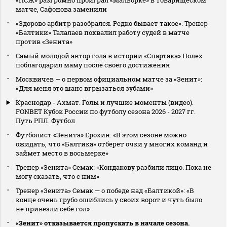
«ПСЖ» разгромно проиграл «Мальорке» в товарищеском
матче, Сафонова заменили
«Здорово арбитр разобрался. Редко бывает такое». Тренер
«Балтики» Талалаев похвалил работу судей в матче
против «Зенита»
Самый молодой автор гола в истории «Спартака» Полех
поблагодарил маму после своего достижения
Москвичев — о первом официальном матче за «Зенит»:
«Для меня это шанс вгрызаться зубами»
Краснодар - Ахмат. Голы и лучшие моменты (видео).
FONBET Кубок России по футболу сезона 2026 - 2027 гг.
Путь РПЛ. Футбол
Футболист «Зенита» Ерохин: «В этом сезоне можно
ожидать, что «Балтика» отберет очки у многих команд и
займет место в восьмерке»
Тренер «Зенита» Семак: «Кондакову разбили лицо. Пока не
могу сказать, что с ним»
Тренер «Зенита» Семак — о победе над «Балтикой»: «В
конце очень грубо ошиблись у своих ворот и чуть было
не привезли себе гол»
«Зенит» отказывается пропускать в начале сезона.