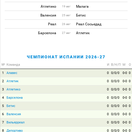
Атлетико
Малага
19 авг
Валенсия
Бетис
25 авг
Реал
Реал Сосьедад
26 авг
Барселона
Атлетик
27 авг
ЧЕМПИОНАТ ИСПАНИИ 2026-27
№
Команда
И
В/Н/П
М
О
1
Алавес
0
0/0/0
0-0
0
2
Атлетик
0
0/0/0
0-0
0
3
Атлетико
0
0/0/0
0-0
0
4
Барселона
0
0/0/0
0-0
0
5
Бетис
0
0/0/0
0-0
0
6
Валенсия
0
0/0/0
0-0
0
7
Вильярреал
0
0/0/0
0-0
0
8
Депортиво
0
0/0/0
0-0
0