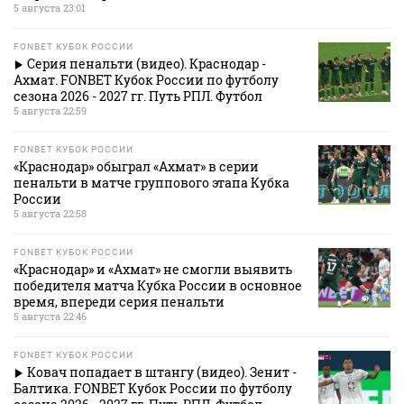
5 августа 23:01
FONBET КУБОК РОССИИ
Серия пенальти (видео). Краснодар -
Ахмат. FONBET Кубок России по футболу
сезона 2026 - 2027 гг. Путь РПЛ. Футбол
5 августа 22:59
FONBET КУБОК РОССИИ
«Краснодар» обыграл «Ахмат» в серии
пенальти в матче группового этапа Кубка
России
5 августа 22:58
FONBET КУБОК РОССИИ
«Краснодар» и «Ахмат» не смогли выявить
победителя матча Кубка России в основное
время, впереди серия пенальти
5 августа 22:46
FONBET КУБОК РОССИИ
Ковач попадает в штангу (видео). Зенит -
Балтика. FONBET Кубок России по футболу