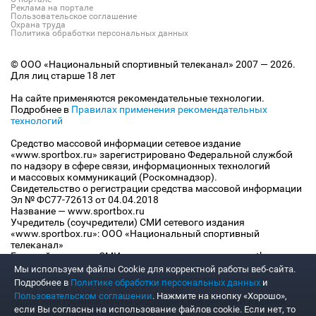
Реклама на портале
Пользовательское соглашение
Охрана труда
Политика обработки персональных данных
© ООО «Национальный спортивный телеканал» 2007 — 2026.
Для лиц старше 18 лет
На сайте применяются рекомендательные технологии.
Подробнее в
Правилах применения рекомендательных
технологий
Средство массовой информации сетевое издание
«www.sportbox.ru» зарегистрировано Федеральной службой
по надзору в сфере связи, информационных технологий
и массовых коммуникаций (Роскомнадзор).
Свидетельство о регистрации средства массовой информации
Эл № ФС77-72613 от 04.04.2018
Название — www.sportbox.ru
Учредитель (соучредители) СМИ сетевого издания
«www.sportbox.ru»: ООО «Национальный спортивный
телеканал»
Главный редактор СМИ сетевого издания «www.sportbox.ru»:
Конов В.А.
Мы используем файлы Сookie для корректной работы веб-сайта.
Номер телефона редакции СМИ сетевого издания
Подробнее в
Политике обработки персональных данных
и
«www.sportbox.ru»: +7 (495) 653 8419
Пользовательском соглашении
. Нажмите на кнопку «Хорошо»,
Адрес электронной почты редакции СМИ сетевого издания
если Вы согласны на использование файлов cookie. Если нет, то
«www.sportbox.ru»: editor@sportbox.ru