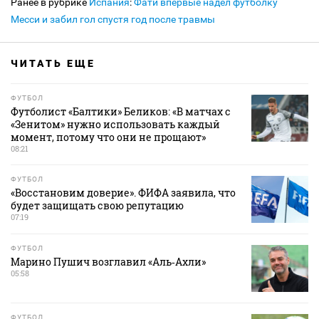
Ранее в рубрике
Испания
:
Фати впервые надел футболку
Месси и забил гол спустя год после травмы
ЧИТАТЬ ЕЩЕ
ФУТБОЛ
Футболист «Балтики» Беликов: «В матчах с
«Зенитом» нужно использовать каждый
момент, потому что они не прощают»
08:21
ФУТБОЛ
«Восстановим доверие». ФИФА заявила, что
будет защищать свою репутацию
07:19
ФУТБОЛ
Марино Пушич возглавил «Аль‑Ахли»
05:58
ФУТБОЛ