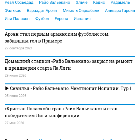
Реал Сосьедад
Райо Вальекано
Эльче
Кадис
Радамель
Фалькао
Вараздат Ароян
Микель Оярсабаль
Альваро Гарсия
Изи Паласон
Футбол
Европа
Испания
Ароян стал первым армянским футболистом,
забившим гол в Примере
27 сентября 2021
Домашний стадион «Райо Вальекано» закрыт на ремонт
в преддверии старта Ла Лиги
29 июля 2026
Севилья - Райо Вальекано. Чемпионат Испании. Тур 1
05 июня 2026
«Кристал Пэлас» обыграл «Райо Вальекано» и стал
победителем Лиги конференций
27 мая 2026