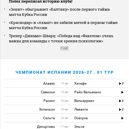
Полех переписал историю клуба!
«Зенит» обыгрывает «Балтику» после первого тайма
матча Кубка России
«Краснодар» и «Ахмат» не забили мячей в первом тайме
матча Кубка России
Тренер «Динамо» Шварц: «Победа над «Факелом» очень
важна для команды с точки зрения психологии»
ЕЩЕ
ЧЕМПИОНАТ ИСПАНИИ 2026-27 . 01 ТУР
Алавес
Хетафе
15 авг
Севилья
Райо Вальекано
15 авг
Расинг
Вильярреал
16 авг
Эспаньол
Леванте
16 авг
Сельта
Осасуна
16 авг
Депортиво
Эльче
17 авг