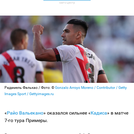
Радамель Фалькао / Фото: ©
Gonzalo Arroyo Moreno / Contributor / Getty
Images Sport / Gettyimages.ru
«
Райо Вальекано
» оказался сильнее «
Кадиса
» в матче
7-го тура Примеры.