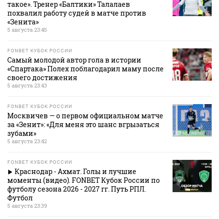
такое». Тренер «Балтики» Талалаев
похвалил работу судей в матче против
«Зенита»
5 августа 23:45
FONBET КУБОК РОССИИ
Самый молодой автор гола в истории
«Спартака» Полех поблагодарил маму после
своего достижения
5 августа 23:43
FONBET КУБОК РОССИИ
Москвичев — о первом официальном матче
за «Зенит»: «Для меня это шанс вгрызаться
зубами»
5 августа 23:42
FONBET КУБОК РОССИИ
Краснодар - Ахмат. Голы и лучшие
моменты (видео). FONBET Кубок России по
футболу сезона 2026 - 2027 гг. Путь РПЛ.
Футбол
5 августа 23:39