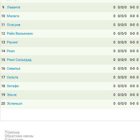
9
Леванте
0
0/0/0
0-0
0
10
Малага
0
0/0/0
0-0
0
11
Осасуна
0
0/0/0
0-0
0
12
Райо Вальекано
0
0/0/0
0-0
0
13
Расинг
0
0/0/0
0-0
0
14
Реал
0
0/0/0
0-0
0
15
Реал Сосьедад
0
0/0/0
0-0
0
16
Севилья
0
0/0/0
0-0
0
17
Сельта
0
0/0/0
0-0
0
18
Хетафе
0
0/0/0
0-0
0
19
Эльче
0
0/0/0
0-0
0
20
Эспаньол
0
0/0/0
0-0
0
Помощь
Обратная связь
О портале