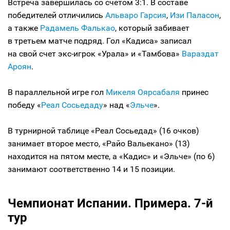
Встреча завершилась со счетом 3:1. В составе
победителей отличились
Альваро Гарсия
,
Изи Паласон
,
а также
Радамель Фалькао
, который забивает
в третьем матче подряд. Гол «Кадиса» записал
на свой счет экс-игрок «Урала» и «Тамбова»
Вараздат
Ароян
.
В параллельной игре гол
Микеля Оярсабаля
принес
победу «
Реал Сосьедаду
» над «
Эльче
».
В турнирной таблице «Реал Сосьедад» (16 очков)
занимает второе место, «Райо Вальекано» (13)
находится на пятом месте, а «Кадис» и «Эльче» (по 6)
занимают соответственно 14 и 15 позиции.
Чемпионат Испании. Примера. 7-й
тур