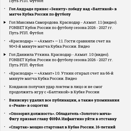
Путь РПЛ. Футбол
Гол Андраде принес «Зениту» победу над «Балтикой» в
матче Кубка России по футболу
Гол Максима Самородова. Краснодар - Ахмат. 1:1 (видео).
FONBET Кубок России по футболу сезона 2026 - 2027 гг.
Путь РПЛ. Футбол
«Краснодар» — «Ахмат» — 1:1. Гости сравняли счет на
90+3‑й минуте матча Кубка России. Видео
Гол Даниила Уткина. Краснодар - Ахмат. 1:0 (видео).
FONBET Кубок России по футболу сезона 2026 - 2027 гг.
Путь РПЛ. Футбол
«Краснодар» — «Ахмат» 1:0. Уткин открыл счет на 66‑й
минуте матча Кубка России. Видео
Кондаков получил удар локтем в лицо и не смог
продолжить игру с «Балтикой» в Кубке России
Винисиус удалил все публикации, а также упоминания
о «Реале» в соцсетях
«Опозорил должность». Обладатель «Золотого мяча»
Фигу призвал главу ФИФА Инфантино уйти в отставку
«Спартак» мощно стартовал в Кубке России. 16-летний