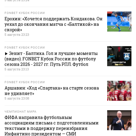
FONBET КУБОК РОССИИ
Ерохин: «Хочется поддержать Кондакова. Он
уехал до окончания матча с «Балтикой» на
скорой»
5 августа 23:23
FONBET КУБОК РОССИИ
Зенит - Балтика. Гол и лучшие моменты
(видео). FONBET Кубок России по футболу
сезона 2026 - 2027 гг. Путь РПЛ. Футбол
5 августа 23:13
FONBET КУБОК РОССИИ
Аршавин: «Ход «Спартака» на старте сезона
не удивляет»
5 августа 23:08
ЧЕМПИОНАТ МИРА
ФИФА направила футбольным
ассоциациям письма с подготовленными
текстами в поддержку переизбрания
Инфантино президентом — СМИ