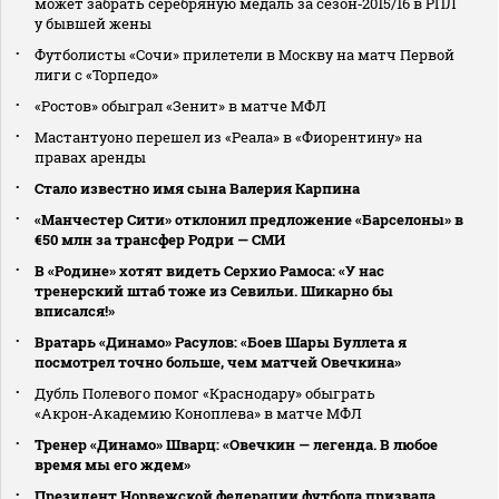
может забрать серебряную медаль за сезон‑2015/16 в РПЛ
у бывшей жены
Футболисты «Сочи» прилетели в Москву на матч Первой
лиги с «Торпедо»
«Ростов» обыграл «Зенит» в матче МФЛ
Мастантуоно перешел из «Реала» в «Фиорентину» на
правах аренды
Стало известно имя сына Валерия Карпина
«Манчестер Сити» отклонил предложение «Барселоны» в
€50 млн за трансфер Родри — СМИ
В «Родине» хотят видеть Серхио Рамоса: «У нас
тренерский штаб тоже из Севильи. Шикарно бы
вписался!»
Вратарь «Динамо» Расулов: «Боев Шары Буллета я
посмотрел точно больше, чем матчей Овечкина»
Дубль Полевого помог «Краснодару» обыграть
«Акрон‑Академию Коноплева» в матче МФЛ
Тренер «Динамо» Шварц: «Овечкин — легенда. В любое
время мы его ждем»
Президент Норвежской федерации футбола призвала