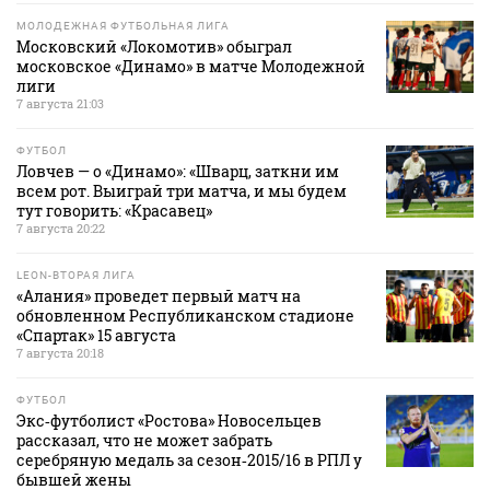
МОЛОДЕЖНАЯ ФУТБОЛЬНАЯ ЛИГА
Московский «Локомотив» обыграл
московское «Динамо» в матче Молодежной
лиги
7 августа 21:03
ФУТБОЛ
Ловчев — о «Динамо»: «Шварц, заткни им
всем рот. Выиграй три матча, и мы будем
тут говорить: «Красавец»
7 августа 20:22
LEON-ВТОРАЯ ЛИГА
«Алания» проведет первый матч на
обновленном Республиканском стадионе
«Спартак» 15 августа
7 августа 20:18
ФУТБОЛ
Экс‑футболист «Ростова» Новосельцев
рассказал, что не может забрать
серебряную медаль за сезон‑2015/16 в РПЛ у
бывшей жены