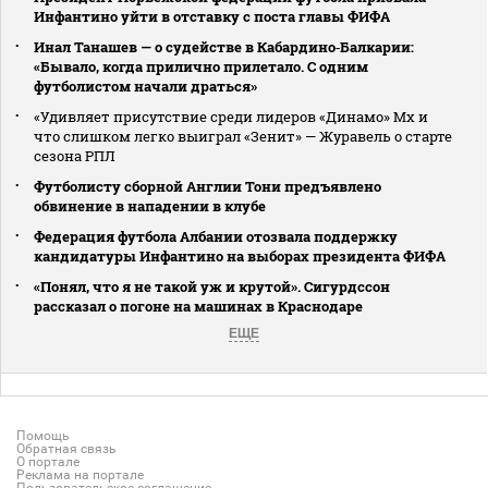
Инфантино уйти в отставку с поста главы ФИФА
Инал Танашев — о судействе в Кабардино‑Балкарии:
«Бывало, когда прилично прилетало. С одним
футболистом начали драться»
«Удивляет присутствие среди лидеров «Динамо» Мх и
что слишком легко выиграл «Зенит» — Журавель о старте
сезона РПЛ
Футболисту сборной Англии Тони предъявлено
обвинение в нападении в клубе
Федерация футбола Албании отозвала поддержку
кандидатуры Инфантино на выборах президента ФИФА
«Понял, что я не такой уж и крутой». Сигурдссон
рассказал о погоне на машинах в Краснодаре
ЕЩЕ
Помощь
Обратная связь
О портале
Реклама на портале
Пользовательское соглашение