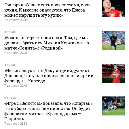
Григорян: «У всех есть своя система, своя
кухня. И многие опасаются, что Дзюба
может нарушить эту кухню»
7 августа 22:44
ФУТБОЛ
«Важно не терять свои очки. Там, где мы
должны брать их». Михаил Кержаков — о
матче «Зенита» с «Родиной»
7 августа 22:31
ФУТБОЛ
«Не соглашусь, что Даку индивидуалист.
Доволен, что у нас появился новый яркий
форвард» — Карседо
7 августа 22:06
ФУТБОЛ
«Игра с «Зенитом» показала, что «Спартак»
готов бороться за чемпионство. Он будет
фаворитом матча с «Краснодаром» —
Гладилин
7 августа 21:56