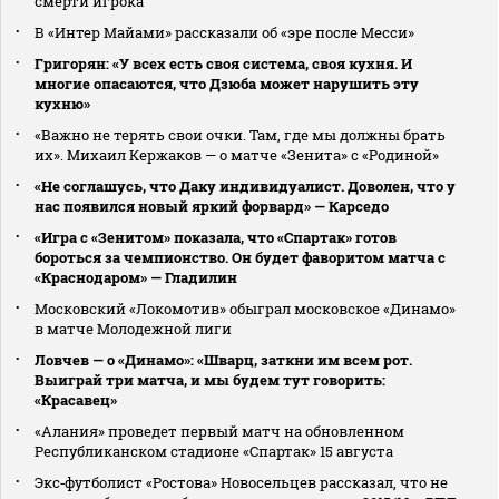
смерти игрока
В «Интер Майами» рассказали об «эре после Месси»
Григорян: «У всех есть своя система, своя кухня. И
многие опасаются, что Дзюба может нарушить эту
кухню»
«Важно не терять свои очки. Там, где мы должны брать
их». Михаил Кержаков — о матче «Зенита» с «Родиной»
«Не соглашусь, что Даку индивидуалист. Доволен, что у
нас появился новый яркий форвард» — Карседо
«Игра с «Зенитом» показала, что «Спартак» готов
бороться за чемпионство. Он будет фаворитом матча с
«Краснодаром» — Гладилин
Московский «Локомотив» обыграл московское «Динамо»
в матче Молодежной лиги
Ловчев — о «Динамо»: «Шварц, заткни им всем рот.
Выиграй три матча, и мы будем тут говорить:
«Красавец»
«Алания» проведет первый матч на обновленном
Республиканском стадионе «Спартак» 15 августа
Экс‑футболист «Ростова» Новосельцев рассказал, что не