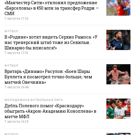
«Манчестер Сити» отклонил предложение
«Барселоны» в €50 млн за трансфер Родри —
СМИ
7 августа 17:16
ФУТБОЛ
В «Родине» хотят видеть Серхио Рамоса: «У
нас тренерский штаб тоже из Севильи.
Шикарно бы вписался!»
7 августа 17:01
ФУТБОЛ
Вратарь «Динамо» Расулов: «Боев Шары
Буллета я посмотрел точно больше, чем
матчей Овечкина»
7 августа 16:44
МОЛОДЕЖНАЯ ФУТБОЛЬНАЯ ЛИГА
Дубль Полевого помог «Краснодару»
обыграть «Акрон‑Академию Коноплева» в
матче МФЛ
7 августа 16:19
ФУТБОЛ