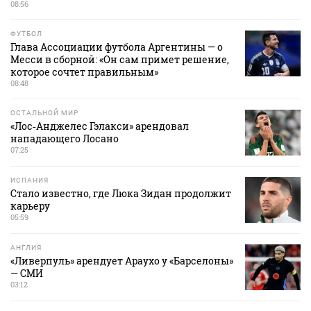
08:56
ФУТБОЛ
Глава Ассоциации футбола Аргентины — о
Месси в сборной: «Он сам примет решение,
которое сочтет правильным»
08:48
ОСТАЛЬНОЙ МИР
«Лос‑Анджелес Гэлакси» арендовал
нападающего Лосано
07:25
ИСПАНИЯ
Стало известно, где Люка Зидан продолжит
карьеру
05:59
АНГЛИЯ
«Ливерпуль» арендует Араухо у «Барселоны»
— СМИ
03:12