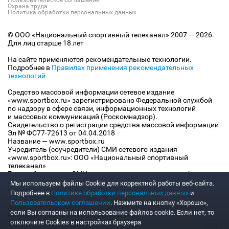
Охрана труда
Политика обработки персональных данных
© ООО «Национальный спортивный телеканал» 2007 — 2026.
Для лиц старше 18 лет
На сайте применяются рекомендательные технологии.
Подробнее в
Правилах применения рекомендательных
технологий
Средство массовой информации сетевое издание
«www.sportbox.ru» зарегистрировано Федеральной службой
по надзору в сфере связи, информационных технологий
и массовых коммуникаций (Роскомнадзор).
Свидетельство о регистрации средства массовой информации
Эл № ФС77-72613 от 04.04.2018
Название — www.sportbox.ru
Учредитель (соучредители) СМИ сетевого издания
«www.sportbox.ru»: ООО «Национальный спортивный
телеканал»
Главный редактор СМИ сетевого издания «www.sportbox.ru»:
Конов В.А.
Мы используем файлы Сookie для корректной работы веб-сайта.
Номер телефона редакции СМИ сетевого издания
Подробнее в
Политике обработки персональных данных
и
«www.sportbox.ru»: +7 (495) 653 8419
Пользовательском соглашении
. Нажмите на кнопку «Хорошо»,
Адрес электронной почты редакции СМИ сетевого издания
если Вы согласны на использование файлов cookie. Если нет, то
«www.sportbox.ru»: editor@sportbox.ru
отключите Cookies в настройках браузера