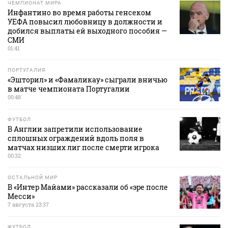
ЧЕМПИОНАТ МИРА
Инфантино во время работы генсеком
УЕФА повысил любовницу в должности и
добился выплаты ей выходного пособия —
СМИ
01:41
ПОРТУГАЛИЯ
«Эшторил» и «Фамаликау» сыграли вничью
в матче чемпионата Португалии
00:48
ФУТБОЛ
В Англии запретили использование
сплошных ограждений вдоль поля в
матчах низших лиг после смерти игрока
00:32
ОСТАЛЬНОЙ МИР
В «Интер Майами» рассказали об «эре после
Месси»
7 августа 23:37
ФУТБОЛ