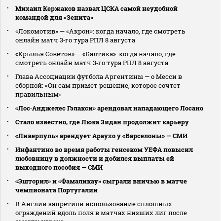
Михаил Кержаков назвал ЦСКА самой неудобной
командой для «Зенита»
«Локомотив» — «Акрон»: когда начало, где смотреть
онлайн матч 3‑го тура РПЛ 8 августа
«Крылья Советов» — «Балтика»: когда начало, где
смотреть онлайн матч 3‑го тура РПЛ 8 августа
Глава Ассоциации футбола Аргентины — о Месси в
сборной: «Он сам примет решение, которое сочтет
правильным»
«Лос‑Анджелес Гэлакси» арендовал нападающего Лосано
Стало известно, где Люка Зидан продолжит карьеру
«Ливерпуль» арендует Араухо у «Барселоны» — СМИ
Инфантино во время работы генсеком УЕФА повысил
любовницу в должности и добился выплаты ей
выходного пособия — СМИ
«Эшторил» и «Фамаликау» сыграли вничью в матче
чемпионата Португалии
В Англии запретили использование сплошных
ограждений вдоль поля в матчах низших лиг после