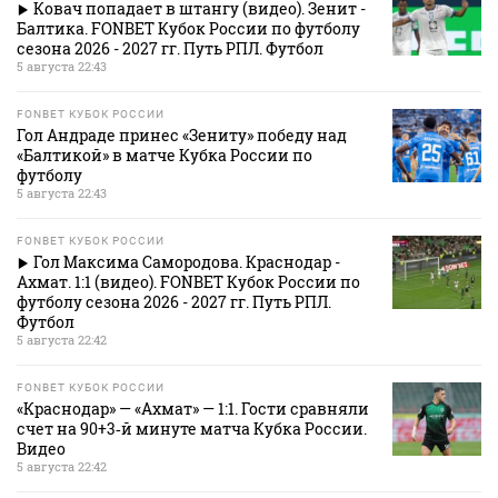
Ковач попадает в штангу (видео). Зенит -
Балтика. FONBET Кубок России по футболу
сезона 2026 - 2027 гг. Путь РПЛ. Футбол
5 августа 22:43
FONBET КУБОК РОССИИ
Гол Андраде принес «Зениту» победу над
«Балтикой» в матче Кубка России по
футболу
5 августа 22:43
FONBET КУБОК РОССИИ
Гол Максима Самородова. Краснодар -
Ахмат. 1:1 (видео). FONBET Кубок России по
футболу сезона 2026 - 2027 гг. Путь РПЛ.
Футбол
5 августа 22:42
FONBET КУБОК РОССИИ
«Краснодар» — «Ахмат» — 1:1. Гости сравняли
счет на 90+3‑й минуте матча Кубка России.
Видео
5 августа 22:42