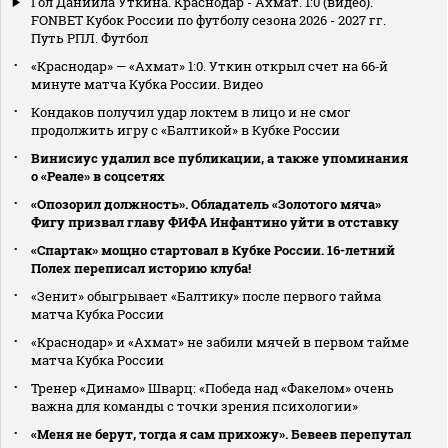
Гол Даниила Уткина. Краснодар - Ахмат. 1:0 (видео).
FONBET Кубок России по футболу сезона 2026 - 2027 гг.
Путь РПЛ. Футбол
«Краснодар» — «Ахмат» 1:0. Уткин открыл счет на 66‑й
минуте матча Кубка России. Видео
Кондаков получил удар локтем в лицо и не смог
продолжить игру с «Балтикой» в Кубке России
Винисиус удалил все публикации, а также упоминания
о «Реале» в соцсетях
«Опозорил должность». Обладатель «Золотого мяча»
Фигу призвал главу ФИФА Инфантино уйти в отставку
«Спартак» мощно стартовал в Кубке России. 16-летний
Полех переписал историю клуба!
«Зенит» обыгрывает «Балтику» после первого тайма
матча Кубка России
«Краснодар» и «Ахмат» не забили мячей в первом тайме
матча Кубка России
Тренер «Динамо» Шварц: «Победа над «Факелом» очень
важна для команды с точки зрения психологии»
«Меня не берут, тогда я сам прихожу». Бевеев перепутал