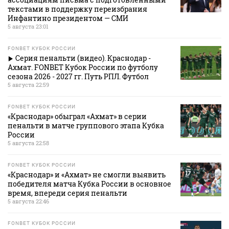
текстами в поддержку переизбрания
Инфантино президентом — СМИ
5 августа 23:01
FONBET КУБОК РОССИИ
Серия пенальти (видео). Краснодар -
Ахмат. FONBET Кубок России по футболу
сезона 2026 - 2027 гг. Путь РПЛ. Футбол
5 августа 22:59
FONBET КУБОК РОССИИ
«Краснодар» обыграл «Ахмат» в серии
пенальти в матче группового этапа Кубка
России
5 августа 22:58
FONBET КУБОК РОССИИ
«Краснодар» и «Ахмат» не смогли выявить
победителя матча Кубка России в основное
время, впереди серия пенальти
5 августа 22:46
FONBET КУБОК РОССИИ