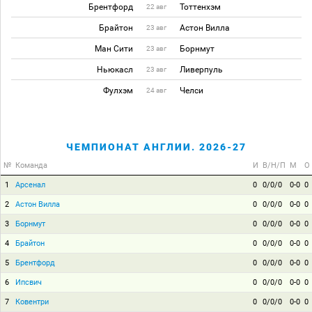
Брентфорд
Тоттенхэм
22 авг
Брайтон
Астон Вилла
23 авг
Ман Сити
Борнмут
23 авг
Ньюкасл
Ливерпуль
23 авг
Фулхэм
Челси
24 авг
ЧЕМПИОНАТ АНГЛИИ. 2026-27
№
Команда
И
В/Н/П
М
О
1
Арсенал
0
0/0/0
0-0
0
2
Астон Вилла
0
0/0/0
0-0
0
3
Борнмут
0
0/0/0
0-0
0
4
Брайтон
0
0/0/0
0-0
0
5
Брентфорд
0
0/0/0
0-0
0
6
Ипсвич
0
0/0/0
0-0
0
7
Ковентри
0
0/0/0
0-0
0