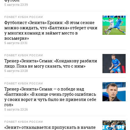
5 августа 23:39
FONBET КУБОК РОССИИ
Футболист «Зенита» Ерохин: «В этом сезоне
можно ожидать, что «Балтика» отберет очки
у многих команд и займет место в
восьмерке»
5 августа 23:31
FONBET КУБОК РОССИИ
Тренер «Зенита» Семак: «Кондакову разбили
лицо. Пока не могу сказать, что с ним»
5 августа 23:28
FONBET КУБОК РОССИИ
Тренер «Зенита» Семак — о победе над
«Балтикой»: «В конце очень грубо ошиблись
у своих ворот и чуть было не привезли себе
гол»
5 августа 23:26
FONBET КУБОК РОССИИ
«Зенит» отказывается пропускать в начале