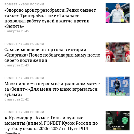
FONBET КУБОК РОССИИ
«Здорово арбитр разобрался. Редко бывает
такое». Тренер «Балтики» Талалаев
похвалил работу судей в матче против
«Зенита»
5 августа 23:45
FONBET КУБОК РОССИИ
Самый молодой автор гола в истории
«Спартака» Полех поблагодарил маму после
своего достижения
5 августа 23:43
FONBET КУБОК РОССИИ
Москвичев — о первом официальном матче
за «Зенит»: «Для меня это шанс вгрызаться
зубами»
5 августа 23:42
FONBET КУБОК РОССИИ
Краснодар - Ахмат. Голы и лучшие
моменты (видео). FONBET Кубок России по
футболу сезона 2026 - 2027 гг. Путь РПЛ.
Футбол