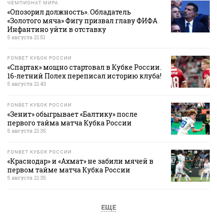
ЧЕМПИОНАТ МИРА
«Опозорил должность». Обладатель
«Золотого мяча» Фигу призвал главу ФИФА
Инфантино уйти в отставку
5 августа 21:51
FONBET КУБОК РОССИИ
«Спартак» мощно стартовал в Кубке России.
16-летний Полех переписал историю клуба!
5 августа 21:43
FONBET КУБОК РОССИИ
«Зенит» обыгрывает «Балтику» после
первого тайма матча Кубка России
5 августа 21:35
FONBET КУБОК РОССИИ
«Краснодар» и «Ахмат» не забили мячей в
первом тайме матча Кубка России
5 августа 21:35
ЕЩЕ