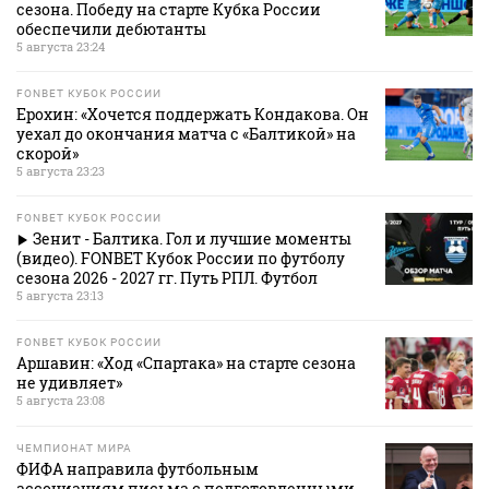
сезона. Победу на старте Кубка России
обеспечили дебютанты
5 августа 23:24
FONBET КУБОК РОССИИ
Ерохин: «Хочется поддержать Кондакова. Он
уехал до окончания матча с «Балтикой» на
скорой»
5 августа 23:23
FONBET КУБОК РОССИИ
Зенит - Балтика. Гол и лучшие моменты
(видео). FONBET Кубок России по футболу
сезона 2026 - 2027 гг. Путь РПЛ. Футбол
5 августа 23:13
FONBET КУБОК РОССИИ
Аршавин: «Ход «Спартака» на старте сезона
не удивляет»
5 августа 23:08
ЧЕМПИОНАТ МИРА
ФИФА направила футбольным
ассоциациям письма с подготовленными