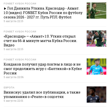
FONBET КУБОК РОССИИ
Гол Даниила Уткина. Краснодар - Ахмат.
1:0 (видео). FONBET Кубок России по футболу
сезона 2026 - 2027 гг. Путь РПЛ. Футбол
5 августа 22:15
FONBET КУБОК РОССИИ
«Краснодар» — «Ахмат» 1:0. Уткин открыл
счет на 66‑й минуте матча Кубка России.
Видео
5 августа 22:15
FONBET КУБОК РОССИИ
Кондаков получил удар локтем в лицо и не
смог продолжить игру с «Балтикой» в Кубке
России
5 августа 22:06
ЕВРОПА
Винисиус удалил все публикации, а также
упоминания о «Реале» в соцсетях
5 августа 22:01