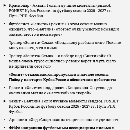
Краснодар - Ахмат. Голы и лучшие моменты (видео).
FONBET Кубок России по футболу сезона 2026 - 2027 гг.
Путь РПЛ. Футбол
Футболист «Зенита» Ерохин: «В этом сезоне можно
ожидать, что «Балтика» отберет очки у многих команд и
займет место в восьмерке»
Тренер «Зенита» Семак: «Кондакову разбили лицо. Пока не
могу сказать, что с ним»
Тренер «Зенита» Семак — о победе над «Балтикой»: «В
конце очень грубо ошиблись у своих ворот и чуть было
не привезли себе гол»
«Зенит» отказывается пропускать в начале сезона.
Победу на старте Кубка России обеспечили дебютанты
Ерохин: «Хочется поддержать Кондакова. Он уехал до
окончания матча с «Балтикой» на скорой»
Зенит - Балтика. Гол и лучшие моменты (видео). FONBET
Кубок России по футболу сезона 2026 - 2027 гг. Путь РПЛ.
Футбол
Аршавин: «Ход «Спартака» на старте сезона не удивляет»
ФИФА направила футбольным ассоциациям письма с