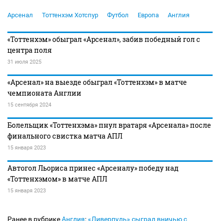
Арсенал
Тоттенхэм Хотспур
Футбол
Европа
Англия
«Тоттенхэм» обыграл «Арсенал», забив победный гол с
центра поля
31 июля 2025
«Арсенал» на выезде обыграл «Тоттенхэм» в матче
чемпионата Англии
15 сентября 2024
Болельщик «Тоттенхэма» пнул вратаря «Арсенала» после
финального свистка матча АПЛ
15 января 2023
Автогол Льориса принес «Арсеналу» победу над
«Тоттенхэмом» в матче АПЛ
15 января 2023
Ранее в рубрике
Англия
:
«Ливерпуль» сыграл вничью с