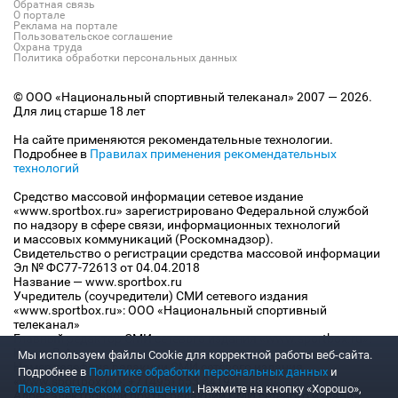
Обратная связь
О портале
Реклама на портале
Пользовательское соглашение
Охрана труда
Политика обработки персональных данных
© ООО «Национальный спортивный телеканал» 2007 — 2026.
Для лиц старше 18 лет
На сайте применяются рекомендательные технологии.
Подробнее в
Правилах применения рекомендательных
технологий
Средство массовой информации сетевое издание
«www.sportbox.ru» зарегистрировано Федеральной службой
по надзору в сфере связи, информационных технологий
и массовых коммуникаций (Роскомнадзор).
Свидетельство о регистрации средства массовой информации
Эл № ФС77-72613 от 04.04.2018
Название — www.sportbox.ru
Учредитель (соучредители) СМИ сетевого издания
«www.sportbox.ru»: ООО «Национальный спортивный
телеканал»
Главный редактор СМИ сетевого издания «www.sportbox.ru»:
Конов В.А.
Мы используем файлы Сookie для корректной работы веб-сайта.
Номер телефона редакции СМИ сетевого издания
Подробнее в
Политике обработки персональных данных
и
«www.sportbox.ru»: +7 (495) 653 8419
Пользовательском соглашении
. Нажмите на кнопку «Хорошо»,
Адрес электронной почты редакции СМИ сетевого издания