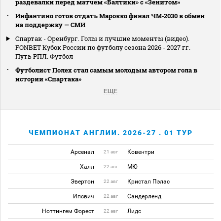
раздевалки перед матчем «Балтики» с «Зенитом»
Инфантино готов отдать Марокко финал ЧМ‑2030 в обмен
на поддержку — СМИ
Спартак - Оренбург. Голы и лучшие моменты (видео).
FONBET Кубок России по футболу сезона 2026 - 2027 гг.
Путь РПЛ. Футбол
Футболист Полех стал самым молодым автором гола в
истории «Спартака»
ЕЩЕ
ЧЕМПИОНАТ АНГЛИИ. 2026-27 . 01 ТУР
Арсенал
Ковентри
21 авг
Халл
МЮ
22 авг
Эвертон
Кристал Пэлас
22 авг
Ипсвич
Сандерленд
22 авг
Ноттингем Форест
Лидс
22 авг