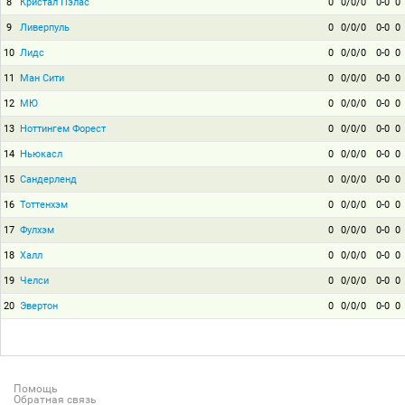
8
Кристал Пэлас
0
0/0/0
0-0
0
9
Ливерпуль
0
0/0/0
0-0
0
10
Лидс
0
0/0/0
0-0
0
11
Ман Сити
0
0/0/0
0-0
0
12
МЮ
0
0/0/0
0-0
0
13
Ноттингем Форест
0
0/0/0
0-0
0
14
Ньюкасл
0
0/0/0
0-0
0
15
Сандерленд
0
0/0/0
0-0
0
16
Тоттенхэм
0
0/0/0
0-0
0
17
Фулхэм
0
0/0/0
0-0
0
18
Халл
0
0/0/0
0-0
0
19
Челси
0
0/0/0
0-0
0
20
Эвертон
0
0/0/0
0-0
0
Помощь
Обратная связь