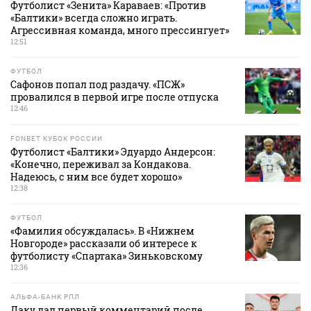
Футболист «Зенита» Караваев: «Против
«Балтики» всегда сложно играть.
Агрессивная команда, много прессингует»
12:51
ФУТБОЛ
Сафонов попал под раздачу. «ПСЖ»
провалился в первой игре после отпуска
12:46
FONBET КУБОК РОССИИ
Футболист «Балтики» Эдуардо Андерсон:
«Конечно, переживал за Кондакова.
Надеюсь, с ним все будет хорошо»
12:38
ФУТБОЛ
«Фамилия обсуждалась». В «Нижнем
Новгороде» рассказали об интересе к
футболисту «Спартака» Зиньковскому
12:36
АЛЬФА-БАНК РПЛ
Даку дал первый комментарий после