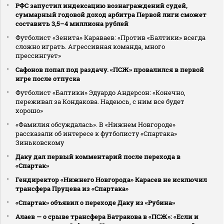
РФС запустил индексацию вознаграждений судей,
суммарный годовой доход арбитра Первой лиги сможет
составить 3,5–4 миллиона рублей
Футболист «Зенита» Караваев: «Против «Балтики» всегда
сложно играть. Агрессивная команда, много
прессингует»
Сафонов попал под раздачу. «ПСЖ» провалился в первой
игре после отпуска
Футболист «Балтики» Эдуардо Андерсон: «Конечно,
переживал за Кондакова. Надеюсь, с ним все будет
хорошо»
«Фамилия обсуждалась». В «Нижнем Новгороде»
рассказали об интересе к футболисту «Спартака»
Зиньковскому
Даку дал первый комментарий после перехода в
«Спартак»
Гендиректор «Нижнего Новгорода» Карасев не исключил
трансфера Пруцева из «Спартака»
«Спартак» объявил о переходе Даку из «Рубина»
Алаев — о срыве трансфера Батракова в «ПСЖ»: «Если и