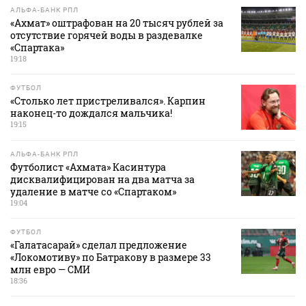
АЛЬФА-БАНК РПЛ
«Ахмат» оштрафован на 20 тысяч рублей за
отсутствие горячей воды в раздевалке
«Спартака»
19:18
ФУТБОЛ
«Столько лет пристреливался». Карпин
наконец-то дождался мальчика!
19:15
АЛЬФА-БАНК РПЛ
Футболист «Ахмата» Касинтура
дисквалифицирован на два матча за
удаление в матче со «Спартаком»
19:04
ФУТБОЛ
«Галатасарай» сделал предложение
«Локомотиву» по Батракову в размере 33
млн евро — СМИ
18:36