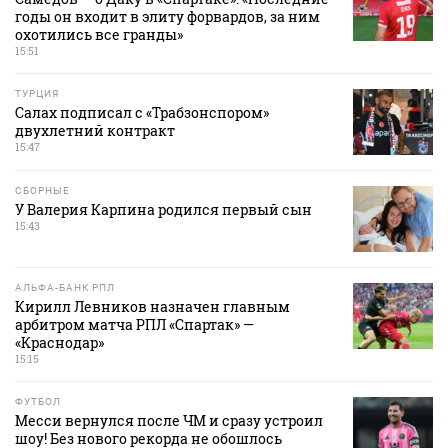
годы он входит в элиту форвардов, за ним
охотились все гранды»
15:51
ТУРЦИЯ
Салах подписал с «Трабзонспором»
двухлетний контракт
15:47
СБОРНЫЕ
У Валерия Карпина родился первый сын
15:43
АЛЬФА-БАНК РПЛ
Кирилл Левников назначен главным
арбитром матча РПЛ «Спартак» —
«Краснодар»
15:15
ФУТБОЛ
Месси вернулся после ЧМ и сразу устроил
шоу! Без нового рекорда не обошлось