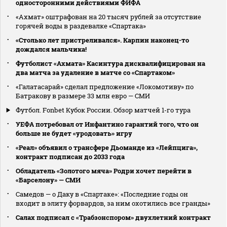
односторонними действиями ФИФА
«Ахмат» оштрафован на 20 тысяч рублей за отсутствие
горячей воды в раздевалке «Спартака»
«Столько лет пристреливался». Карпин наконец-то
дождался мальчика!
Футболист «Ахмата» Касинтура дисквалифицирован на
два матча за удаление в матче со «Спартаком»
«Галатасарай» сделал предложение «Локомотиву» по
Батракову в размере 33 млн евро — СМИ
Футбол. Fonbet Кубок России. Обзор матчей 1-го тура
УЕФА потребовал от Инфантино гарантий того, что он
больше не будет «уродовать» игру
«Реал» объявил о трансфере Дьоманде из «Лейпцига»,
контракт подписан до 2033 года
Обладатель «Золотого мяча» Родри хочет перейти в
«Барселону» — СМИ
Самедов — о Даку в «Спартаке»: «Последние годы он
входит в элиту форвардов, за ним охотились все гранды»
Салах подписал с «Трабзонспором» двухлетний контракт