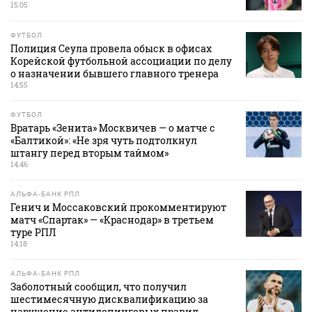
15:05
ФУТБОЛ
Полиция Сеула провела обыск в офисах
Корейской футбольной ассоциации по делу
о назначении бывшего главного тренера
14:55
ФУТБОЛ
Вратарь «Зенита» Москвичев — о матче с
«Балтикой»: «Не зря чуть подтолкнул
штангу перед вторым таймом»
14:46
АЛЬФА-БАНК РПЛ
Генич и Моссаковский прокомментируют
матч «Спартак» — «Краснодар» в третьем
туре РПЛ
14:18
АЛЬФА-БАНК РПЛ
Заболотный сообщил, что получил
шестимесячную дисквалификацию за
нарушение антидопинговых правил