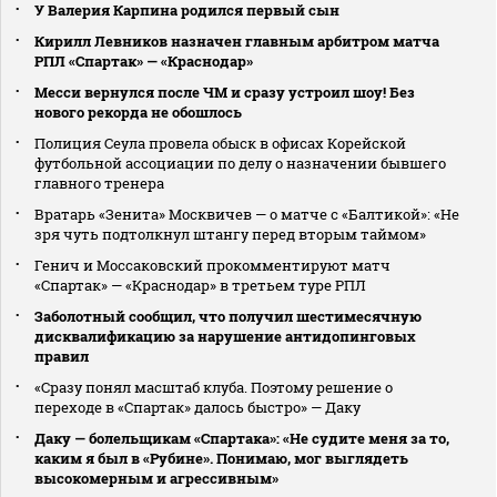
У Валерия Карпина родился первый сын
Кирилл Левников назначен главным арбитром матча
РПЛ «Спартак» — «Краснодар»
Месси вернулся после ЧМ и сразу устроил шоу! Без
нового рекорда не обошлось
Полиция Сеула провела обыск в офисах Корейской
футбольной ассоциации по делу о назначении бывшего
главного тренера
Вратарь «Зенита» Москвичев — о матче с «Балтикой»: «Не
зря чуть подтолкнул штангу перед вторым таймом»
Генич и Моссаковский прокомментируют матч
«Спартак» — «Краснодар» в третьем туре РПЛ
Заболотный сообщил, что получил шестимесячную
дисквалификацию за нарушение антидопинговых
правил
«Сразу понял масштаб клуба. Поэтому решение о
переходе в «Спартак» далось быстро» — Даку
Даку — болельщикам «Спартака»: «Не судите меня за то,
каким я был в «Рубине». Понимаю, мог выглядеть
высокомерным и агрессивным»