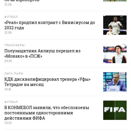
21:06
ФУТБОЛ
«Реал» продлил контракт с Винисиусом до
2032 года
21:06
ТРАНСФЕРЫ
Полузащитник Аклиуш перешел из
«Монако» в «ПСЖ»
20:36
ЛИГА ПАРИ
КДК дисквалифицировал тренера «Уфы»
Тетрадзе на месяц
19:41
ФУТБОЛ
В КОНМЕБОЛ заявили, что обеспокоены
постоянными односторонними
действиями ФИФА
19:32