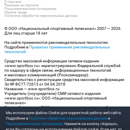
О портале
Реклама на портале
Пользовательское соглашение
Охрана труда
Политика обработки персональных данных
© ООО «Национальный спортивный телеканал» 2007 — 2026.
Для лиц старше 18 лет
На сайте применяются рекомендательные технологии.
Подробнее в
Правилах применения рекомендательных
технологий
Средство массовой информации сетевое издание
«www.sportbox.ru» зарегистрировано Федеральной службой
по надзору в сфере связи, информационных технологий
и массовых коммуникаций (Роскомнадзор).
Свидетельство о регистрации средства массовой информации
Эл № ФС77-72613 от 04.04.2018
Название — www.sportbox.ru
Учредитель (соучредители) СМИ сетевого издания
«www.sportbox.ru»: ООО «Национальный спортивный
телеканал»
Главный редактор СМИ сетевого издания «www.sportbox.ru»:
Конов В.А.
Мы используем файлы Сookie для корректной работы веб-сайта.
Номер телефона редакции СМИ сетевого издания
Подробнее в
Политике обработки персональных данных
и
«www.sportbox.ru»: +7 (495) 653 8419
Пользовательском соглашении
. Нажмите на кнопку «Хорошо»,
Адрес электронной почты редакции СМИ сетевого издания
если Вы согласны на использование файлов cookie. Если нет, то