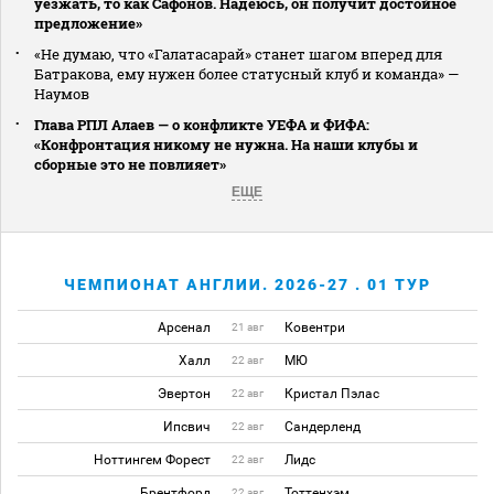
уезжать, то как Сафонов. Надеюсь, он получит достойное
предложение»
«Не думаю, что «Галатасарай» станет шагом вперед для
Батракова, ему нужен более статусный клуб и команда» —
Наумов
Глава РПЛ Алаев — о конфликте УЕФА и ФИФА:
«Конфронтация никому не нужна. На наши клубы и
сборные это не повлияет»
ЕЩЕ
ЧЕМПИОНАТ АНГЛИИ. 2026-27 . 01 ТУР
Арсенал
Ковентри
21 авг
Халл
МЮ
22 авг
Эвертон
Кристал Пэлас
22 авг
Ипсвич
Сандерленд
22 авг
Ноттингем Форест
Лидс
22 авг
Брентфорд
Тоттенхэм
22 авг