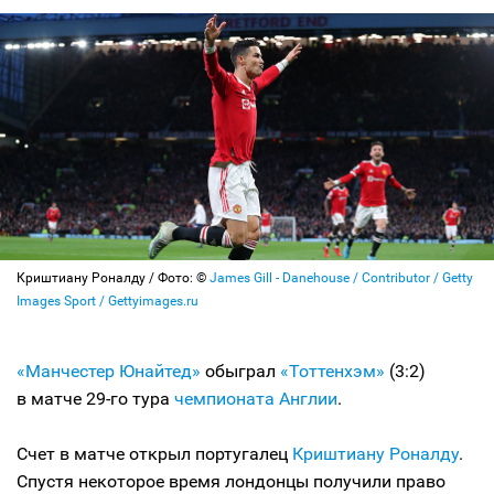
Криштиану Роналду / Фото: ©
James Gill - Danehouse / Contributor / Getty
Images Sport / Gettyimages.ru
«Манчестер Юнайтед»
обыграл
«Тоттенхэм»
(3:2)
в матче 29-го тура
чемпионата Англии
.
Счет в матче открыл португалец
Криштиану Роналду
.
Спустя некоторое время лондонцы получили право