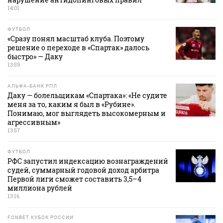
14:01
ФУТБОЛ
«Сразу понял масштаб клуба. Поэтому
решение о переходе в «Спартак» далось
быстро» — Даку
13:59
АЛЬФА-БАНК РПЛ
Даку — болельщикам «Спартака»: «Не судите
меня за то, каким я был в «Рубине».
Понимаю, мог выглядеть высокомерным и
агрессивным»
13:57
ФУТБОЛ
РФС запустил индексацию вознаграждений
судей, суммарный годовой доход арбитра
Первой лиги сможет составить 3,5–4
миллиона рублей
13:16
FONBET КУБОК РОССИИ