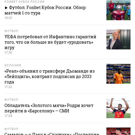
FONBET КУБОК РОССИИ
Футбол. Fonbet Кубок России. Обзор
матчей 1-го тура
18:20
ФУТБОЛ
УЕФА потребовал от Инфантино гарантий
того, что он больше не будет «уродовать»
игру
17:36
ИСПАНИЯ
«Реал» объявил о трансфере Дьоманде из
«Лейпцига», контракт подписан до 2033
года
17:22
ФУТБОЛ
Обладатель «Золотого мяча» Родри хочет
перейти в «Барселону» — СМИ
17:04
ФУТБОЛ
Самедов — о Даку в «Спартаке»: «Последние