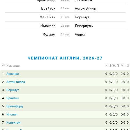
Брайтон
Астон Вилла
23 авг
Ман Сити
Борнмут
23 авг
Ньюкасл
Ливерпуль
23 авг
Фулхэм
Челси
24 авг
ЧЕМПИОНАТ АНГЛИИ. 2026-27
№
Команда
И
В/Н/П
М
О
1
Арсенал
0
0/0/0
0-0
0
2
Астон Вилла
0
0/0/0
0-0
0
3
Борнмут
0
0/0/0
0-0
0
4
Брайтон
0
0/0/0
0-0
0
5
Брентфорд
0
0/0/0
0-0
0
6
Ипсвич
0
0/0/0
0-0
0
7
Ковентри
0
0/0/0
0-0
0