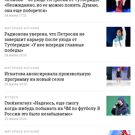
«Неожиданно, но ее можно понять. Думаю,
она еще поборется»
24 июля 17:21
ФИГУРНОЕ КАТАНИЕ
Радионова уверена, что Петросян не
завершит карьеру после ухода от
Тутберидзе: «У нее впереди главные
победы»
24 июля 15:16
ФИГУРНОЕ КАТАНИЕ
Игнатова анонсировала произвольную
программу на новый сезон
23 июля 23:33
ФУТБОЛ
Глейхенгауз: «Надеюсь, еще смогу
когда‑нибудь побывать на ЧМ по футболу. В
России это было незабываемо»
23 июля 10:16
ФИГУРНОЕ КАТАНИЕ