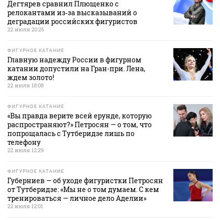
Дегтярев сравнил Плющенко с
релокантами из‑за высказываний о
деградации российских фигуристов
22 июля 20:25
ФИГУРНОЕ КАТАНИЕ
Главную надежду России в фигурном
катании допустили на Гран-при. Лена,
ждем золото!
22 июля 18:08
ФИГУРНОЕ КАТАНИЕ
«Вы правда верите всей ерунде, которую
распространяют?» Петросян — о том, что
попрощалась с Тутберидзе лишь по
телефону
22 июля 12:29
ФИГУРНОЕ КАТАНИЕ
Губерниев — об уходе фигуристки Петросян
от Тутберидзе: «Мы не о том думаем. С кем
тренироваться — личное дело Аделии»
22 июля 12:01