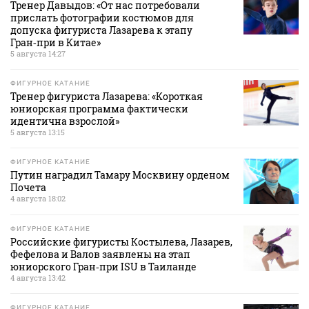
Тренер Давыдов: «От нас потребовали
прислать фотографии костюмов для
допуска фигуриста Лазарева к этапу
Гран‑при в Китае»
5 августа 14:27
ФИГУРНОЕ КАТАНИЕ
Тренер фигуриста Лазарева: «Короткая
юниорская программа фактически
идентична взрослой»
5 августа 13:15
ФИГУРНОЕ КАТАНИЕ
Путин наградил Тамару Москвину орденом
Почета
4 августа 18:02
ФИГУРНОЕ КАТАНИЕ
Российские фигуристы Костылева, Лазарев,
Фефелова и Валов заявлены на этап
юниорского Гран‑при ISU в Таиланде
4 августа 13:42
ФИГУРНОЕ КАТАНИЕ