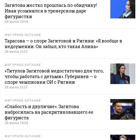
Загитова жестко прошлась по обидчику!
Иван усомнился в тренерском даре
фигуристки
28 июля 20:04
ФИГУРНОЕ КАТАНИЕ
Тарасова — о споре Загитовой и Ригини: «Я вообще в
недоумении. Он забыл, кто такая Алина»
28 июля 16:13
ФИГУРНОЕ КАТАНИЕ
«Титулов Загитовой недостаточно для того,
чтобы работать с детьми». Губерниев — о
споре чемпионки ОИ с Ригини
28 июля 15:13
ФИГУРНОЕ КАТАНИЕ
«Слабость и двуличие». Загитова
набросилась на раскритиковавшего ее
фигуриста
28 июля 14:24
ФИГУРНОЕ КАТАНИЕ