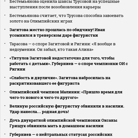
Бестемьянова оценила шансы Трусовой на успешные
выступления после возобновления карьеры
Бестемьянова считает, что Трусова способна завоевать
золото на Олимпийских играх
Загитова жестко прошлась по обидчику! Иван
усомнился в тренерском даре фигуристки
Тарасова — о споре Загитовой и Ригини: «Я вообще в
недоумении. Он забыл, кто такая Алина»
«Титулов Загитовой недостаточно для того, чтобы
работать с детьми». Губерниев — о споре чемпионки ОИ с
Ригини
«Слабость и двуличие». Загитова набросилась на
раскритиковавшего ее фигуриста
Олимпийский чемпион Малинин: «Пришло время для
чего‑то нового и чего‑то другого»
Великую российскую фигуристку обвинили в насилии.
Удар нанесла… родная дочь!
Дочь двукратной олимпийской чемпионки Оксаны
Грищук обвинила мать в домашнем насилии
Губерниев — о нейтральных статусах российских