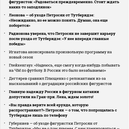
фигуристов: «Радоваться преждевременно. Стоит ждать
каких‑то заподлянок»
Леонова — об уходе Петросян от Тутберидзе:
«Неожиданно, но ее можно понять. Думаю, она еще
поборется»
Радионова уверена, что Петросян не завершит карьеру
после ухода от Тутберидзе: «У нее впереди главные
победы»
Игнатова анонсировала произвольную программу на
новый сезон
Глейхенгауз: «Надеюсь, еще смогу когда‑нибудь побывать
на ЧМ по футболу. В России это было незабываемо»
Дегтярев сравнил Плющенко с релокантами из‑за
высказываний о деградации российских фигуристов
Главную надежду России в фигурном катании
допустили на Гран-при. Лена, ждем золото!
«Вы правда верите всей ерунде, которую
распространяют?» Петросян — о том, что попрощалась с
Тутберидзе лишь по телефону
Губерниев — об уходе фигуристки Петросян от
Тутберидзе: «Мы не о том думаем. С кем тренироваться —