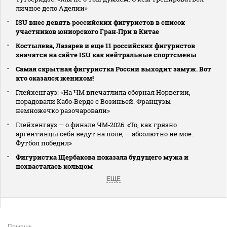
личное дело Аделии»
ISU внес девять российских фигуристов в список
участников юниорского Гран‑При в Китае
Костылева, Лазарев и еще 11 российских фигуристов
значатся на сайте ISU как нейтральные спортсмены
Самая скрытная фигуристка России выходит замуж. Вот
кто оказался женихом!
Глейхенгауз: «На ЧМ впечатлила сборная Норвегии,
порадовали Кабо‑Верде с Возиньей. Французы
немножечко разочаровали»
Глейхенгауз — о финале ЧМ‑2026: «То, как грязно
аргентинцы себя ведут на поле, — абсолютно не моё.
Футбол победил»
Фигуристка Щербакова показала будущего мужа и
похвасталась кольцом
ЕЩЕ
Помощь