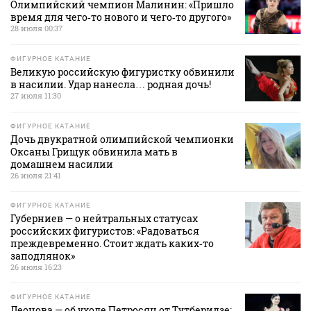
Олимпийский чемпион Малинин: «Пришло
время для чего‑то нового и чего‑то другого»
28 июля 00:37
ФИГУРНОЕ КАТАНИЕ
Великую российскую фигуристку обвинили
в насилии. Удар нанесла… родная дочь!
27 июля 11:30
ФИГУРНОЕ КАТАНИЕ
Дочь двукратной олимпийской чемпионки
Оксаны Грищук обвинила мать в
домашнем насилии
26 июля 21:41
ФИГУРНОЕ КАТАНИЕ
Губерниев — о нейтральных статусах
российских фигуристов: «Радоваться
преждевременно. Стоит ждать каких‑то
заподлянок»
26 июля 16:23
ФИГУРНОЕ КАТАНИЕ
Леонова — об уходе Петросян от Тутберидзе: