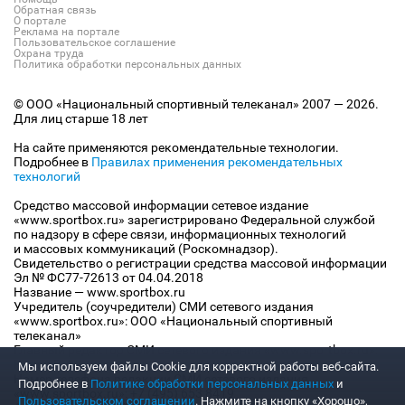
Обратная связь
О портале
Реклама на портале
Пользовательское соглашение
Охрана труда
Политика обработки персональных данных
© ООО «Национальный спортивный телеканал» 2007 — 2026.
Для лиц старше 18 лет
На сайте применяются рекомендательные технологии.
Подробнее в
Правилах применения рекомендательных
технологий
Средство массовой информации сетевое издание
«www.sportbox.ru» зарегистрировано Федеральной службой
по надзору в сфере связи, информационных технологий
и массовых коммуникаций (Роскомнадзор).
Свидетельство о регистрации средства массовой информации
Эл № ФС77-72613 от 04.04.2018
Название — www.sportbox.ru
Учредитель (соучредители) СМИ сетевого издания
«www.sportbox.ru»: ООО «Национальный спортивный
телеканал»
Главный редактор СМИ сетевого издания «www.sportbox.ru»:
Конов В.А.
Мы используем файлы Сookie для корректной работы веб-сайта.
Номер телефона редакции СМИ сетевого издания
Подробнее в
Политике обработки персональных данных
и
«www.sportbox.ru»: +7 (495) 653 8419
Пользовательском соглашении
. Нажмите на кнопку «Хорошо»,