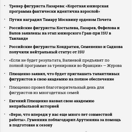
Тренер фигуриста Лазарева: «Короткая юниорская
программа фактически идентична взрослой»
Путин наградил Тамару Москвину орденом Почета
Российские фигуристы Костылева, Лазарев, Фефелова и
Валов заявлены на этап юниорского Гран‑при ISU в
Таиланде
Российские фигуристы Кондратюк, Семененко и Садкова
получили нейтральный статус от ISU
«Если не будет результата, Валиевой предъявят по
полной программе за тренировки во Франции» — Журова
Плющенко заявил, что будет приглашать талантливых
фигуристов в свою академию на полное обеспечение
Плющенко провел благотворительный день для
фигуристов из многодетных семей
Евгений Плющенко назвал свою академию
неприбыльной историей
«Верю, что впереди у нас еще много лет совместной
работы». Гуменник поблагодарил Арутюняна за помощь
в подготовке к сезону