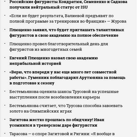
Российские фигуристы Кондратюк, Семененко и Садкова
получили нейтральный статус от ISU
«Если не будет результата, Валиевой предъявят по
полной программе за тренировки во Франции» — Журова
Плющенко заявил, что будет приглашать талантливых
фигуристов в свою академию на полное обеспечение
Плющенко провел благотворительный день для
фигуристов из многодетных семей
Евгений Плющенко назвал свою академию
неприбыльной историей
«Верю, что впереди у нас еще много лет совместной
работы». Гуменник поблагодарил Арутюняна за помощь
в подготовке к сезону
Бестемьянова оценила шансы Трусовой на успешные
выступления после возобновления карьеры
Бестемьянова считает, что Трусова способна завоевать
золото на Олимпийских играх
Загитова жестко прошлась по обидчику! Иван
усомнился в тренерском даре фигуристки
Тарасова — о споре Загитовой и Ригини: «Я вообще в