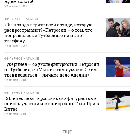
ждем золото!
22 июля 18:08
ФИГУРНОЕ КАТАНИЕ
«Вы правда верите всей ерунде, которую
распространяют?» Петросян — о том, что
попрощалась с Тутберидзе лишь по
телефону
22 июля 12:29
ФИГУРНОЕ КАТАНИЕ
Губерниев — об уходе фигуристки Петросян
от Тутберидзе: «Мы не о том думаем. С кем
тренироваться — личное дело Аделии»
22 июля 12:01
ФИГУРНОЕ КАТАНИЕ
ISU внес девять российских фигуристов в
список участников юниорского Гран‑При в
Китае
22 июля 12:01
ЕЩЕ