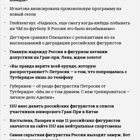
Игнатова анонсировала произвольную программу на
новый сезон
Глейхенгауз: «Надеюсь, еще смогу когда‑нибудь побывать
на ЧМ по футболу. В России это было незабываемо»
Дегтярев сравнил Плющенко с релокантами из‑за
высказываний о деградации российских фигуристов
Главную надежду России в фигурном катании
допустили на Гран-при. Лена, ждем золото!
«Вы правда верите всей ерунде, которую
распространяют?» Петросян — о том, что попрощалась с
Тутберидзе лишь по телефону
Губерниев — об уходе фигуристки Петросян от
Тутберидзе: «Мы не о том думаем. С кем тренироваться —
личное дело Аделии»
ISU внес девять российских фигуристов в список
участников юниорского Гран‑При в Китае
Костылева, Лазарев и еще 11 российских фигуристов
значатся на сайте ISU как нейтральные спортсмены
Самая скрытная фигуристка России выходит замуж. Вот