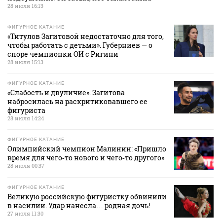
28 июля 16:13
ФИГУРНОЕ КАТАНИЕ
«Титулов Загитовой недостаточно для того,
чтобы работать с детьми». Губерниев — о
споре чемпионки ОИ с Ригини
28 июля 15:13
ФИГУРНОЕ КАТАНИЕ
«Слабость и двуличие». Загитова
набросилась на раскритиковавшего ее
фигуриста
28 июля 14:24
ФИГУРНОЕ КАТАНИЕ
Олимпийский чемпион Малинин: «Пришло
время для чего‑то нового и чего‑то другого»
28 июля 00:37
ФИГУРНОЕ КАТАНИЕ
Великую российскую фигуристку обвинили
в насилии. Удар нанесла… родная дочь!
27 июля 11:30