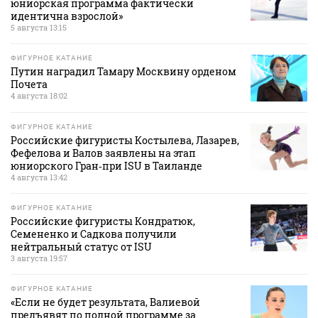
юниорская программа фактически
идентична взрослой»
5 августа 13:15
ФИГУРНОЕ КАТАНИЕ
Путин наградил Тамару Москвину орденом
Почета
4 августа 18:02
ФИГУРНОЕ КАТАНИЕ
Российские фигуристы Костылева, Лазарев,
Фефелова и Валов заявлены на этап
юниорского Гран‑при ISU в Таиланде
4 августа 13:42
ФИГУРНОЕ КАТАНИЕ
Российские фигуристы Кондратюк,
Семененко и Садкова получили
нейтральный статус от ISU
3 августа 19:57
ФИГУРНОЕ КАТАНИЕ
«Если не будет результата, Валиевой
предъявят по полной программе за