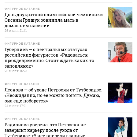
ФИГУРНОЕ КАТАНИЕ
Дочь двукратной олимпийской чемпионки
Оксаны Грищук обвинила мать в
домашнем насилии
26 июля 21:41
ФИГУРНОЕ КАТАНИЕ
Губерниев — о нейтральных статусах
российских фигуристов: «Радоваться
преждевременно. Стоит ждать каких‑то
заподлянок»
26 июля 16:23
ФИГУРНОЕ КАТАНИЕ
Леонова — об уходе Петросян от Тутберидзе:
«Неожиданно, но ее можно понять. Думаю,
она еще поборется»
24 июля 17:21
ФИГУРНОЕ КАТАНИЕ
Радионова уверена, что Петросян не
завершит карьеру после ухода от
Тутберидзе: «У нее впереди главные