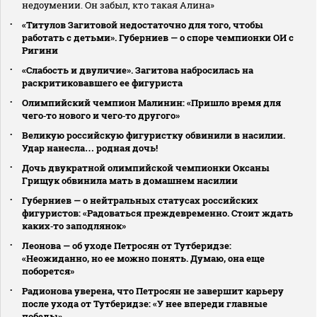
недоумении. Он забыл, кто такая Алина»
«Титулов Загитовой недостаточно для того, чтобы
работать с детьми». Губерниев — о споре чемпионки ОИ с
Ригини
«Слабость и двуличие». Загитова набросилась на
раскритиковавшего ее фигуриста
Олимпийский чемпион Малинин: «Пришло время для
чего‑то нового и чего‑то другого»
Великую российскую фигуристку обвинили в насилии.
Удар нанесла… родная дочь!
Дочь двукратной олимпийской чемпионки Оксаны
Грищук обвинила мать в домашнем насилии
Губерниев — о нейтральных статусах российских
фигуристов: «Радоваться преждевременно. Стоит ждать
каких‑то заподлянок»
Леонова — об уходе Петросян от Тутберидзе:
«Неожиданно, но ее можно понять. Думаю, она еще
поборется»
Радионова уверена, что Петросян не завершит карьеру
после ухода от Тутберидзе: «У нее впереди главные
победы»