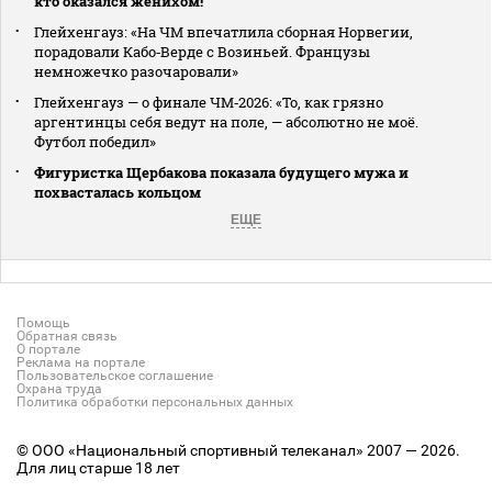
кто оказался женихом!
Глейхенгауз: «На ЧМ впечатлила сборная Норвегии,
порадовали Кабо‑Верде с Возиньей. Французы
немножечко разочаровали»
Глейхенгауз — о финале ЧМ‑2026: «То, как грязно
аргентинцы себя ведут на поле, — абсолютно не моё.
Футбол победил»
Фигуристка Щербакова показала будущего мужа и
похвасталась кольцом
ЕЩЕ
Помощь
Обратная связь
О портале
Реклама на портале
Пользовательское соглашение
Охрана труда
Политика обработки персональных данных
© ООО «Национальный спортивный телеканал» 2007 — 2026.
Для лиц старше 18 лет