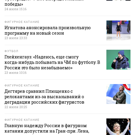
победы»
24 июля 15:16
ФИГУРНОЕ КАТАНИЕ
Игнатова анонсировала произвольную
программу на новый сезон
23 июля 23:33
ФУТБОЛ
Глейхенгауз: «Надеюсь, еще смогу
когда‑нибудь побывать на ЧМ по футболу. В
России это было незабываемо»
23 июля 10:16
ФИГУРНОЕ КАТАНИЕ
Дегтярев сравнил Плющенко с
релокантами из‑за высказываний о
деградации российских фигуристов
22 июля 20:25
ФИГУРНОЕ КАТАНИЕ
Главную надежду России в фигурном
катании допустили на Гран-при. Лена,