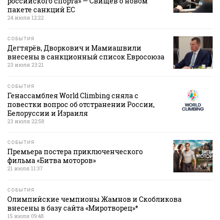
российского спорта» — Свищев о новом
пакете санкций ЕС
24 июля 12:22
СОБЫТИЯ
Дегтярёв, Дворкович и Мамиашвили
внесены в санкционный список Евросоюза
23 июля 23:21
СОБЫТИЯ
Генассамблея World Climbing сняла с
повестки вопрос об отстранении России,
Белоруссии и Израиля
23 июля 22:58
СОБЫТИЯ
Премьера постера приключенческого
фильма «Битва моторов»
21 июля 11:37
СОБЫТИЯ
Олимпийские чемпионы Жамнов и Скобликова
внесены в базу сайта «Миротворец»*
15 июля 09:48