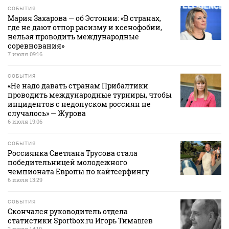
СОБЫТИЯ
Мария Захарова — об Эстонии: «В странах,
где не дают отпор расизму и ксенофобии,
нельзя проводить международные
соревнования»
7 июля 09:16
СОБЫТИЯ
«Не надо давать странам Прибалтики
проводить международные турниры, чтобы
инцидентов с недопуском россиян не
случалось» — Журова
6 июля 19:06
СОБЫТИЯ
Россиянка Светлана Трусова стала
победительницей молодежного
чемпионата Европы по кайтсерфингу
6 июля 13:29
СОБЫТИЯ
Скончался руководитель отдела
статистики Sportbox.ru Игорь Тимашев
2 июля 14:10