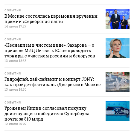
СОБЫТИЯ
В Москве состоялась церемония вручения
премии «Серебряная лань»
14 июля 17:27
СОБЫТИЯ
«Неонацизм в чистом виде». Захарова — о
призыве МИД Литвы к ЕС не проводить
турниры с участием россиян и белорусов
13 июля 18:53
СОБЫТИЯ
Гидрофлай, хай-дайвинг и концерт JONY:
как пройдет фестиваль «Две реки» в Москве
13 июля 15:50
СОБЫТИЯ
Уроженец Индии согласовал покупку
действующего победителя Супербоула
почти за $10 млрд
12 июля 07:27