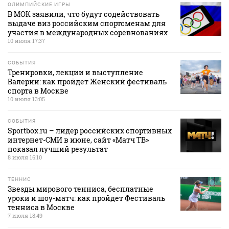
ОЛИМПИЙСКИЕ ИГРЫ
В МОК заявили, что будут содействовать
выдаче виз российским спортсменам для
участия в международных соревнованиях
10 июля 17:37
СОБЫТИЯ
Тренировки, лекции и выступление
Валерии: как пройдет Женский фестиваль
спорта в Москве
10 июля 13:05
СОБЫТИЯ
Sportbox.ru – лидер российских спортивных
интернет-СМИ в июне, сайт «Матч ТВ»
показал лучший результат
8 июля 16:10
ТЕННИС
Звезды мирового тенниса, бесплатные
уроки и шоу-матч: как пройдет Фестиваль
тенниса в Москве
7 июля 18:49