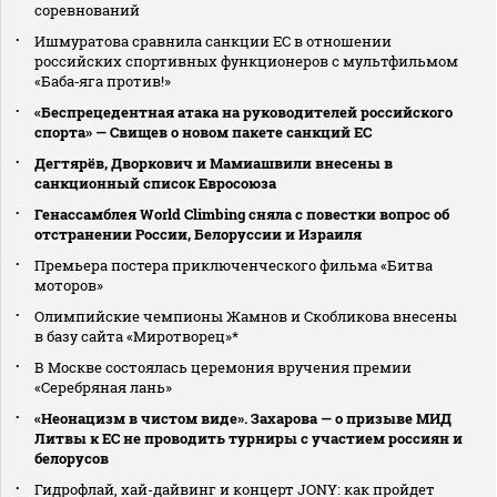
соревнований
Ишмуратова сравнила санкции ЕС в отношении
российских спортивных функционеров с мультфильмом
«Баба‑яга против!»
«Беспрецедентная атака на руководителей российского
спорта» — Свищев о новом пакете санкций ЕС
Дегтярёв, Дворкович и Мамиашвили внесены в
санкционный список Евросоюза
Генассамблея World Climbing сняла с повестки вопрос об
отстранении России, Белоруссии и Израиля
Премьера постера приключенческого фильма «Битва
моторов»
Олимпийские чемпионы Жамнов и Скобликова внесены
в базу сайта «Миротворец»*
В Москве состоялась церемония вручения премии
«Серебряная лань»
«Неонацизм в чистом виде». Захарова — о призыве МИД
Литвы к ЕС не проводить турниры с участием россиян и
белорусов
Гидрофлай, хай-дайвинг и концерт JONY: как пройдет