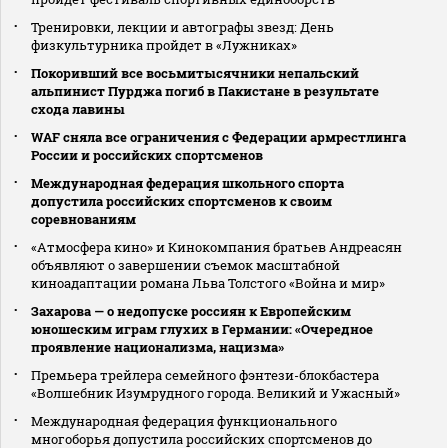
Тренировки, лекции и автографы звезд: День
физкультурника пройдет в «Лужниках»
Покоривший все восьмитысячники непальский
альпинист Пурджа погиб в Пакистане в результате
схода лавины
WAF сняла все ограничения с Федерации армрестлинга
России и российских спортсменов
Международная федерация школьного спорта
допустила российских спортсменов к своим
соревнованиям
«Атмосфера кино» и Кинокомпания братьев Андреасян
объявляют о завершении съемок масштабной
киноадаптации романа Льва Толстого «Война и мир»
Захарова — о недопуске россиян к Европейским
юношеским играм глухих в Германии: «Очередное
проявление национализма, нацизма»
Премьера трейлера семейного фэнтези-блокбастера
«Волшебник Изумрудного города. Великий и Ужасный»
Международная федерация функционального
многоборья допустила российских спортсменов до