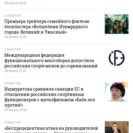
29 июля 14:09
СОБЫТИЯ
Премьера трейлера семейного фэнтези-
блокбастера «Волшебник Изумрудного
города. Великий и Ужасный»
28 июля 13:05
СОБЫТИЯ
Международная федерация
функционального многоборья допустила
российских спортсменов до соревнований
28 июля 11:10
СОБЫТИЯ
Ишмуратова сравнила санкции ЕС в
отношении российских спортивных
функционеров с мультфильмом «Баба‑яга
против!»
25 июля 09:33
СОБЫТИЯ
«Беспрецедентная атака на руководителей