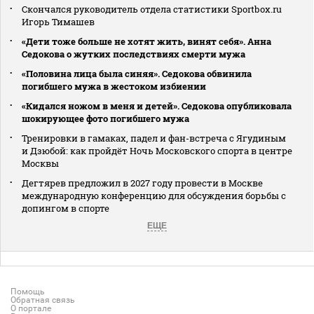
Скончался руководитель отдела статистики Sportbox.ru
Игорь Тимашев
«Дети тоже больше не хотят жить, винят себя». Анна
Седокова о жутких последствиях смерти мужа
«Половина лица была синяя». Седокова обвинила
погибшего мужа в жестоком избиении
«Кидался ножом в меня и детей». Седокова опубликовала
шокирующее фото погибшего мужа
Тренировки в гамаках, падел и фан-встреча с Ягудиным
и Дзюбой: как пройдёт Ночь Московского спорта в центре
Москвы
Дегтярев предложил в 2027 году провести в Москве
международную конференцию для обсуждения борьбы с
допингом в спорте
ЕЩЕ
Помощь
Обратная связь
О портале