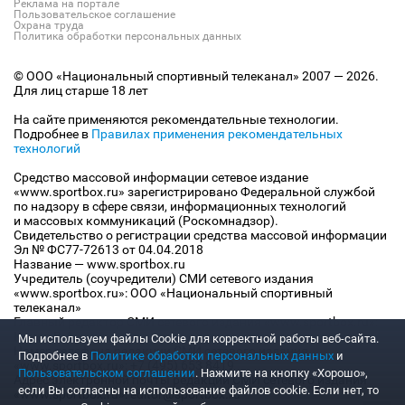
Реклама на портале
Пользовательское соглашение
Охрана труда
Политика обработки персональных данных
© ООО «Национальный спортивный телеканал» 2007 — 2026.
Для лиц старше 18 лет
На сайте применяются рекомендательные технологии.
Подробнее в
Правилах применения рекомендательных
технологий
Средство массовой информации сетевое издание
«www.sportbox.ru» зарегистрировано Федеральной службой
по надзору в сфере связи, информационных технологий
и массовых коммуникаций (Роскомнадзор).
Свидетельство о регистрации средства массовой информации
Эл № ФС77-72613 от 04.04.2018
Название — www.sportbox.ru
Учредитель (соучредители) СМИ сетевого издания
«www.sportbox.ru»: ООО «Национальный спортивный
телеканал»
Главный редактор СМИ сетевого издания «www.sportbox.ru»:
Конов В.А.
Мы используем файлы Сookie для корректной работы веб-сайта.
Номер телефона редакции СМИ сетевого издания
Подробнее в
Политике обработки персональных данных
и
«www.sportbox.ru»: +7 (495) 653 8419
Пользовательском соглашении
. Нажмите на кнопку «Хорошо»,
Адрес электронной почты редакции СМИ сетевого издания
если Вы согласны на использование файлов cookie. Если нет, то
«www.sportbox.ru»: editor@sportbox.ru