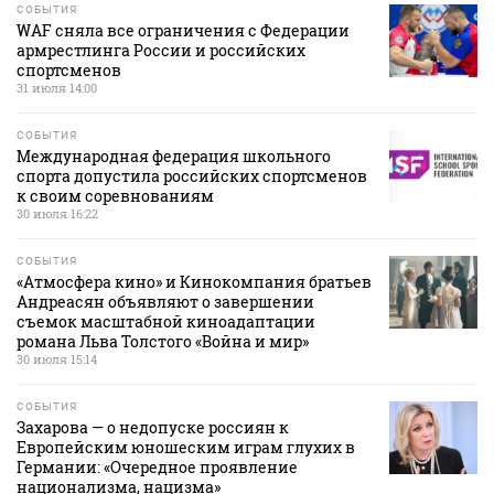
СОБЫТИЯ
WAF сняла все ограничения с Федерации
армрестлинга России и российских
спортсменов
31 июля 14:00
СОБЫТИЯ
Международная федерация школьного
спорта допустила российских спортсменов
к своим соревнованиям
30 июля 16:22
СОБЫТИЯ
«Атмосфера кино» и Кинокомпания братьев
Андреасян объявляют о завершении
съемок масштабной киноадаптации
романа Льва Толстого «Война и мир»
30 июля 15:14
СОБЫТИЯ
Захарова — о недопуске россиян к
Европейским юношеским играм глухих в
Германии: «Очередное проявление
национализма, нацизма»