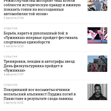
Режиссер «Битвы моторов»: «Мы хотели
соблюсти историческую правду и вживую
показать гонки на воссозданных
автомобилях той эпохи»
5 августа 17:04
СОБЫТИЯ
Борьба, каратэ и рукопашный бой: в
«Лужниках» впервые пройдет фестиваль
спортивных единоборств
5 августа 12:20
СОБЫТИЯ
Тренировки, лекции и автографы звезд:
День физкультурника пройдет в
«Лужниках»
4 августа 17:07
СОБЫТИЯ
Покоривший все восьмитысячники
непальский альпинист Пурджа погиб в
Пакистане в результате схода лавины
1 августа 16:52