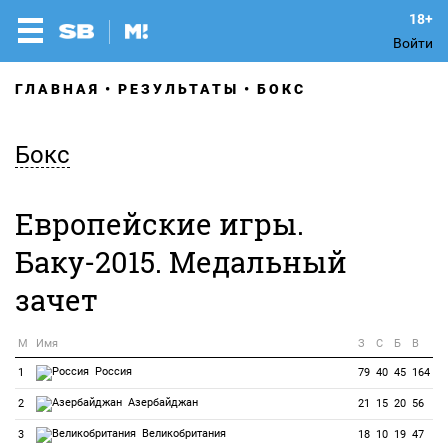
Войти
ГЛАВНАЯ
РЕЗУЛЬТАТЫ
БОКС
Бокс
Европейские игры.
Баку-2015. Медальный
зачет
М
Имя
З
С
Б
В
Россия
1
79
40
45
164
Азербайджан
2
21
15
20
56
Великобритания
3
18
10
19
47