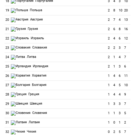
Португалия
18
3
4
3
10
Польша
19
2
8
10
20
Австрия
20
2
7
4
13
Грузия
21
2
6
8
16
Израиль
22
2
4
6
12
Словакия
23
2
2
3
7
Литва
24
2
1
4
7
Ирландия
25
2
1
3
6
Хорватия
26
1
4
6
11
Болгария
27
1
4
5
10
Греция
28
1
4
4
9
Швеция
29
1
3
3
7
Словения
30
1
1
3
5
Латвия
31
1
0
1
2
Чехия
32
0
2
5
7