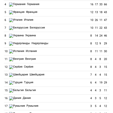
Германия
4
16
17
33
66
Франция
5
12
13
18
43
Италия
6
10
26
11
47
Белоруссия
7
10
11
22
43
Украина
8
8
14
24
46
Нидерланды
9
8
12
9
29
Испания
10
8
11
11
30
Венгрия
11
8
4
8
20
Сербия
12
8
4
3
15
Швейцария
13
7
4
4
15
Турция
14
6
4
19
29
Бельгия
15
4
4
3
11
Дания
16
4
3
5
12
Румыния
17
3
5
4
12