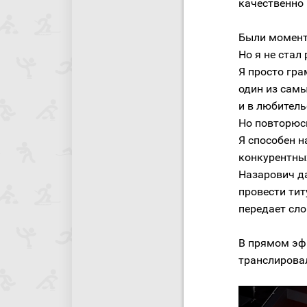
качественно
Были моменты
Но я не стал
Я просто гра
один из самы
и в любитель
Но повторюсь
Я способен н
конкурентны
Назарович д
провести тит
передает сл
В прямом эфи
транслировал