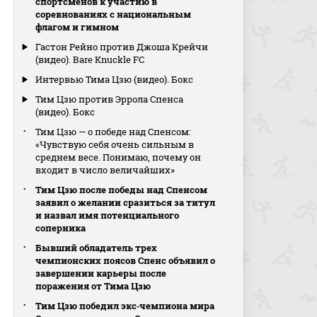
спортсменов к участию в
соревнованиях с национальным
флагом и гимном
Гастон Рейно против Джоша Крейчи
(видео). Bare Knuckle FC
Интервью Тима Цзю (видео). Бокс
Тим Цзю против Эррола Спенса
(видео). Бокс
Тим Цзю — о победе над Спенсом:
«Чувствую себя очень сильным в
среднем весе. Понимаю, почему он
входит в число величайших»
Тим Цзю после победы над Спенсом
заявил о желании сразиться за титул
и назвал имя потенциального
соперника
Бывший обладатель трех
чемпионских поясов Спенс объявил о
завершении карьеры после
поражения от Тима Цзю
Тим Цзю победил экс‑чемпиона мира