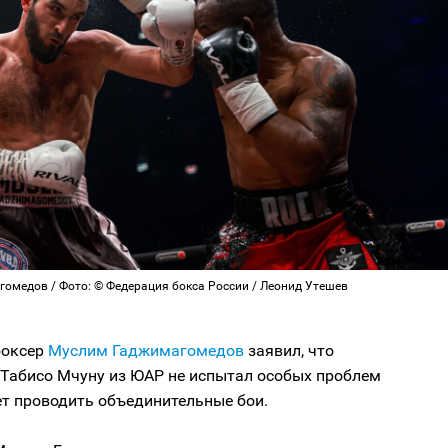
омедов / Фото: © Федерация бокса России / Леонид Утешев
боксер
Муслим Гаджимагомедов
заявил, что
 Табисо Мчуну из ЮАР не испытал особых проблем
ет проводить объединительные бои.