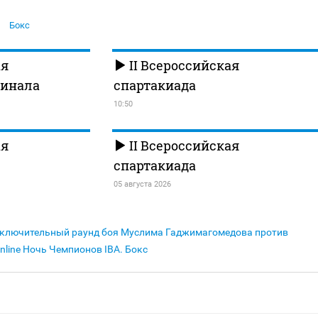
Бокс
ая
II Всероссийская
финала
спартакиада
10:50
ая
II Всероссийская
спартакиада
05 августа 2026
ключительный раунд боя Муслима Гаджимагомедова против
inline Ночь Чемпионов IBA. Бокс