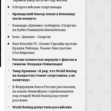
Тарамов умер на 62‑м году жизни
II Всероссийская спартакиада
Ирландский боксер попал в больницу
после нокаута
Команда «Динамо» победила «Спартак»
на Кубке Раимкуля Малахбекова
Бокс. Динамо - Спартак
Bare Knuckle FC. Льюис Гарсайд против
Брэдли Тейлора. Льюис Кин против
Стю Мартина
Россию полностью вернули с флагом и
гимном. Впереди Олимпиада!
Умар Кремлев: «Я рад, что World Boxing
на пьедестал ставят спортсмена, а не
политику»
В Федерации бокса России рассказали,
на каких ближайших соревнованиях
под эгидой World Boxing выступят
россияне
World Boxing допустила российских