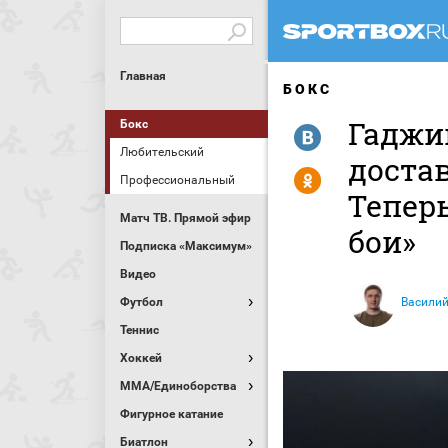
Главная
БОКС
Гаджи
Бокс
R
Любительский
доста
Y
Профессиональный
Тепер
Матч ТВ. Прямой эфир
бои»
Подписка «Максимум»
Видео
Футбол
Василий
Теннис
Хоккей
MMA/Единоборства
Фигурное катание
Биатлон