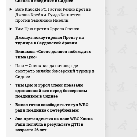
Спенса в поединке в Сиднее
Bare Knuckle FC. Гастон Рейно против
Джоша Крейчи. Гуидо Каннетти
против Эмилиано Ниелли
Тим Цзю против Эррола Спенса
Джошуа нокаутировал Пренгу на
турнире в Саудовской Аравии
Бижамов: «Спенс должен побеждать
Тима Цзю»
Цзю — Спенс: когда начало, где
смотреть онлайн боксерский турнир в
Сиднее
Тим Цзю и Эррол Спенс показали
одинаковый вес перед боксерским
поединком в Сиднее
Бивол готов освободить титул WBO
ради поединка с Бетербиевым
Экс‑претендентка на пояс WBC Ханна
Рапп погибла в результате ДТП в
возрасте 26 лет