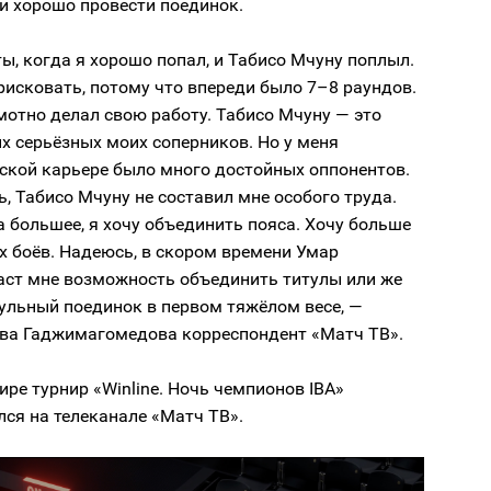
 и хорошо провести поединок.
, когда я хорошо попал, и Табисо Мчуну поплыл.
 рисковать, потому что впереди было 7–8 раундов.
мотно делал свою работу. Табисо Мчуну — это
х серьёзных моих соперников. Но у меня
ской карьере было много достойных оппонентов.
, Табисо Мчуну не составил мне особого труда.
а большее, я хочу объединить пояса. Хочу больше
х боёв. Надеюсь, в скором времени Умар
аст мне возможность объединить титулы или же
ульный поединок в первом тяжёлом весе, —
ова Гаджимагомедова корреспондент «Матч ТВ».
ре турнир «Winline. Ночь чемпионов IBA»
ся на телеканале «Матч ТВ».