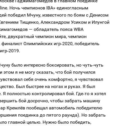
 Москве Гаджимагомедов в главном поединке
line. Ночь чемпионов IBA» единогласным
ей победил Мчуну, известного по боям с Денисом
Евгением Тищенко, Александром Усиком и Илунгой
жимагомедов — обладатель пояса WBA
йте, двукратный чемпион мира, чемпион
 финалист Олимпийских игр‑2020, победитель
игр‑2019.
чуну было интересно боксировать, но чуть‑чуть
и этом я не могу сказать, что бой получился
увствовал себя очень комфортно, я чувствовал
ество. Был быстрее на ногах и руках. Я был
. Я полностью контролировал бой. Где‑то я хотел
авершить бой досрочно, чтобы забрать машину
Умар Кремлёв пообещал автомобиль победителю
ершения поединка до пятого раунда). Но забрать
ыло главной целью. Нужно было победить,