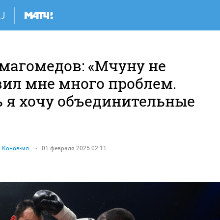
магомедов: «Мчуну не
вил мне много проблем.
ь я хочу объединительные
 Конов-мл.
01 февраля 2025 02:11