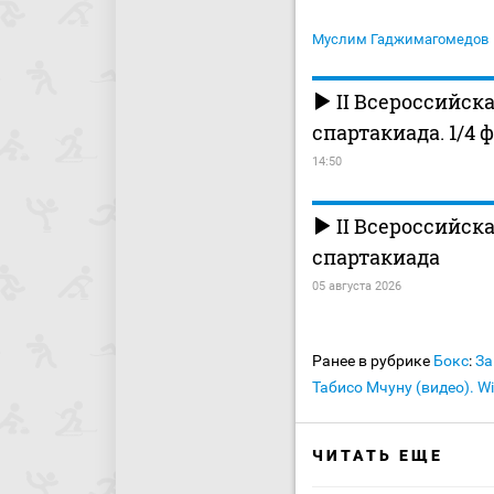
Муслим Гаджимагомедов
II Всероссийск
спартакиада. 1/4 
14:50
II Всероссийск
спартакиада
05 августа 2026
Ранее в рубрике
Бокс
:
За
Табисо Мчуну (видео). W
ЧИТАТЬ ЕЩЕ