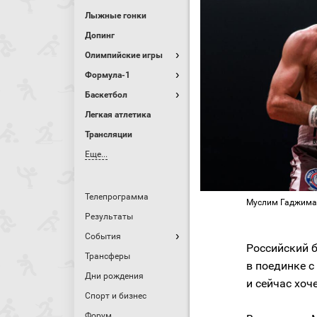
Лыжные гонки
Допинг
Олимпийские игры
Формула-1
Баскетбол
Легкая атлетика
Трансляции
Еще...
Телепрограмма
Муслим Гаджимаг
Результаты
События
Российский 
Трансферы
в поединке с
Дни рождения
и сейчас хоч
Спорт и бизнес
Форум