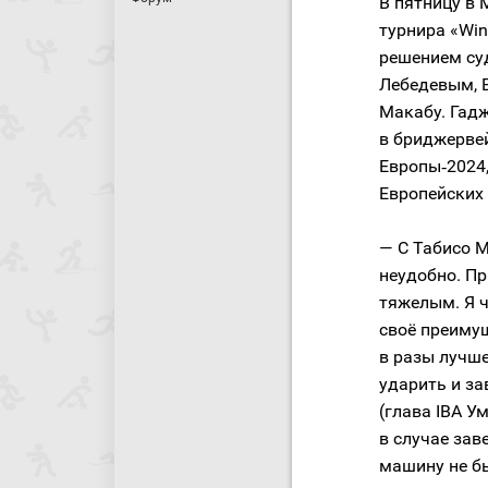
В пятницу в
турнира «Win
решением суд
Лебедевым, 
Макабу. Гад
в бриджерве
Европы‑2024,
Европейских 
— С Табисо М
неудобно. Пр
тяжелым. Я ч
своё преимущ
в разы лучше
ударить и з
(глава IBA 
в случае зав
машину не б