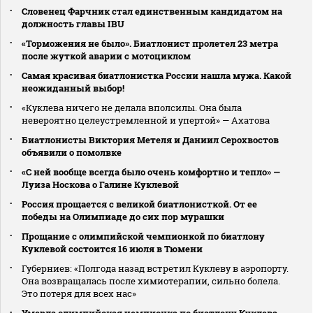
Словенец Фарчник стал единственным кандидатом на
должность главы IBU
«Торможения не было». Биатлонист пролетел 23 метра
после жуткой аварии с мотоциклом
Самая красивая биатлонистка России нашла мужа. Какой
неожиданный выбор!
«Куклева ничего не делала вполсилы. Она была
невероятно целеустремленной и упертой» — Ахатова
Биатлонисты Виктория Метеля и Даниил Серохвостов
объявили о помолвке
«С ней вообще всегда было очень комфортно и тепло» —
Луиза Носкова о Галине Куклевой
Россия прощается с великой биатлонисткой. От ее
победы на Олимпиаде до сих пор мурашки
Прощание с олимпийской чемпионкой по биатлону
Куклевой состоится 16 июля в Тюмени
Губерниев: «Полгода назад встретил Куклеву в аэропорту.
Она возвращалась после химиотерапии, сильно болела.
Это потеря для всех нас»
Умерла олимпийская чемпионка по биатлону Куклева