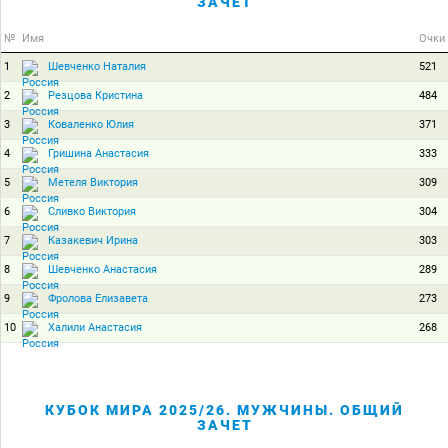
ЗАЧЕТ
№
Имя
Очки
1
521
Шевченко Наталия
2
484
Резцова Кристина
3
371
Коваленко Юлия
4
333
Гришина Анастасия
5
309
Метеля Виктория
6
304
Сливко Виктория
7
303
Казакевич Ирина
8
289
Шевченко Анастасия
9
273
Фролова Елизавета
10
268
Халили Анастасия
КУБОК МИРА 2025/26. МУЖЧИНЫ. ОБЩИЙ
ЗАЧЕТ