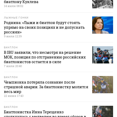
биатлону Куклева
14 июля 08:02
ЛЫЖНЫЕ ГОНКИ
Роднина: «Лыжи и биатлон будут стоять
упрямо на своих позициях и не допускать
россиян»
9 июля 12:39
БИАТЛОН
В IBU заявили, что несмотря на решение
МОК, позиция по отстранению российских
биатлонистов остается в силе
7 июля 20:40
БИАТЛОН
Чемпионка потеряла сознание после
страшной аварии. За биатлонистку молится
весь мир
22 июня 17:43
БИАТЛОН
Биатлонистка Инна Терещенко
столкнулась с медведем во время сборов в