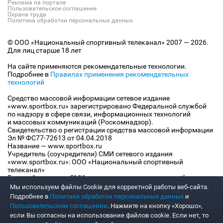
Реклама на портале
Пользовательское соглашение
Охрана труда
Политика обработки персональных данных
© ООО «Национальный спортивный телеканал» 2007 — 2026.
Для лиц старше 18 лет
На сайте применяются рекомендательные технологии.
Подробнее в
Правилах применения рекомендательных
технологий
Средство массовой информации сетевое издание
«www.sportbox.ru» зарегистрировано Федеральной службой
по надзору в сфере связи, информационных технологий
и массовых коммуникаций (Роскомнадзор).
Свидетельство о регистрации средства массовой информации
Эл № ФС77-72613 от 04.04.2018
Название — www.sportbox.ru
Учредитель (соучредители) СМИ сетевого издания
«www.sportbox.ru»: ООО «Национальный спортивный
телеканал»
Главный редактор СМИ сетевого издания «www.sportbox.ru»:
Конов В.А.
Мы используем файлы Сookie для корректной работы веб-сайта.
Номер телефона редакции СМИ сетевого издания
Подробнее в
Политике обработки персональных данных
и
«www.sportbox.ru»: +7 (495) 653 8419
Пользовательском соглашении
. Нажмите на кнопку «Хорошо»,
Адрес электронной почты редакции СМИ сетевого издания
если Вы согласны на использование файлов cookie. Если нет, то
«www.sportbox.ru»: editor@sportbox.ru