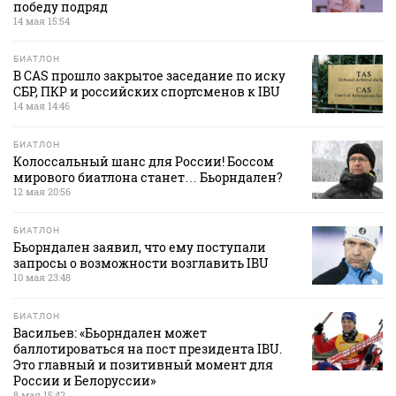
победу подряд
14 мая 15:54
БИАТЛОН
В CAS прошло закрытое заседание по иску
СБР, ПКР и российских спортсменов к IBU
14 мая 14:46
БИАТЛОН
Колоссальный шанс для России! Боссом
мирового биатлона станет… Бьорндален?
12 мая 20:56
БИАТЛОН
Бьорндален заявил, что ему поступали
запросы о возможности возглавить IBU
10 мая 23:48
БИАТЛОН
Васильев: «Бьорндален может
баллотироваться на пост президента IBU.
Это главный и позитивный момент для
России и Белоруссии»
8 мая 15:42