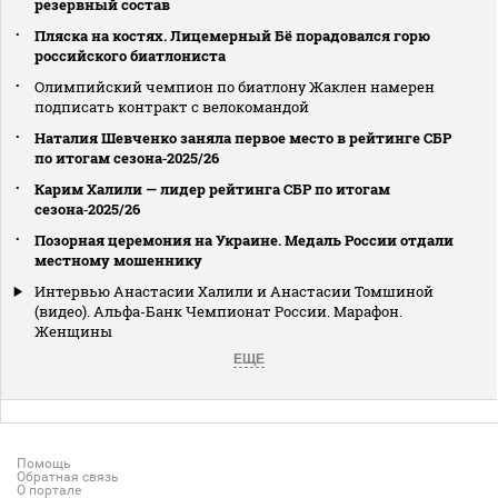
резервный состав
Пляска на костях. Лицемерный Бё порадовался горю
российского биатлониста
Олимпийский чемпион по биатлону Жаклен намерен
подписать контракт с велокомандой
Наталия Шевченко заняла первое место в рейтинге СБР
по итогам сезона‑2025/26
Карим Халили — лидер рейтинга СБР по итогам
сезона‑2025/26
Позорная церемония на Украине. Медаль России отдали
местному мошеннику
Интервью Анастасии Халили и Анастасии Томшиной
(видео). Альфа-Банк Чемпионат России. Марафон.
Женщины
ЕЩЕ
Помощь
Обратная связь
О портале