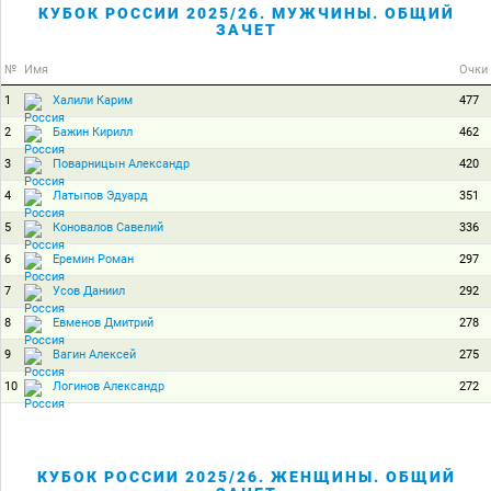
КУБОК РОССИИ 2025/26. МУЖЧИНЫ. ОБЩИЙ
ЗАЧЕТ
№
Имя
Очки
1
477
Халили Карим
2
462
Бажин Кирилл
3
420
Поварницын Александр
4
351
Латыпов Эдуард
5
336
Коновалов Савелий
6
297
Еремин Роман
7
292
Усов Даниил
8
278
Евменов Дмитрий
9
275
Вагин Алексей
10
272
Логинов Александр
КУБОК РОССИИ 2025/26. ЖЕНЩИНЫ. ОБЩИЙ