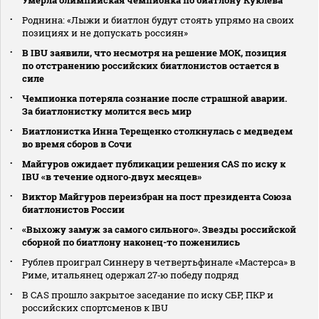
Роднина: «Лыжи и биатлон будут стоять упрямо на своих
позициях и не допускать россиян»
В IBU заявили, что несмотря на решение МОК, позиция
по отстранению российских биатлонистов остается в
силе
Чемпионка потеряла сознание после страшной аварии.
За биатлонистку молится весь мир
Биатлонистка Инна Терещенко столкнулась с медведем
во время сборов в Сочи
Майгуров ожидает публикации решения CAS по иску к
IBU «в течение одного‑двух месяцев»
Виктор Майгуров переизбран на пост президента Союза
биатлонистов России
«Выхожу замуж за самого сильного». Звезды российской
сборной по биатлону наконец-то поженились
Рублев проиграл Синнеру в четвертьфинале «Мастерса» в
Риме, итальянец одержал 27‑ю победу подряд
В CAS прошло закрытое заседание по иску СБР, ПКР и
российских спортсменов к IBU