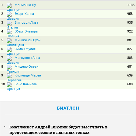
1
1135
Жанмонно Лу
2
958
Эберг Ханна
3
935
Виттоцци Лиза
4
922
Эберг Эльвира
5
881
Минккинен Суви
6
827
Симон Жулия
7
803
Магнуссон Анна
8
651
Мишело Осеан
9
639
Киркейде Марен
10
600
Бене Камилла
БИАТЛОН
Биатлонист Андрей Вьюхин будет выступать в
предстоящем сезоне в лыжных гонках