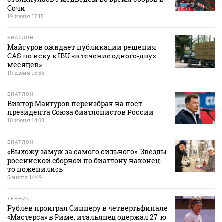
Сочи
19 июня 17:15
БИАТЛОН
Майгуров ожидает публикации решения
CAS по иску к IBU «в течение одного‑двух
месяцев»
10 июня 15:56
БИАТЛОН
Виктор Майгуров переизбран на пост
президента Союза биатлонистов России
10 июня 14:08
БИАТЛОН
«Выхожу замуж за самого сильного». Звезды
российской сборной по биатлону наконец-
то поженились
5 июня 14:49
ТЕННИС
Рублев проиграл Синнеру в четвертьфинале
«Мастерса» в Риме, итальянец одержал 27‑ю