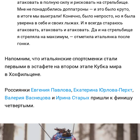
атаковать в полную силу и рисковать на стрельбище.
Мне не понадобились доппатроны — и это было круто,
в итоге мы выиграли! Конечно, было непросто, но я была
уверена в себе и своих лыжах. И я всегда стараюсь
атаковать, атаковать и атаковать. Да и на стрельбище
я стреляла на максимум, — отметила итальянка после
гонки.
Напомним, что итальянские спортсменки стали
первыми в эстафете на втором этапе Кубка мира
в Хохфильцене.
Россиянки
Евгения Павлова
,
Екатерина Юрлова-Перхт
,
Валерия Васнецова
и
Ирина Старых
пришли к финишу
четвертыми.