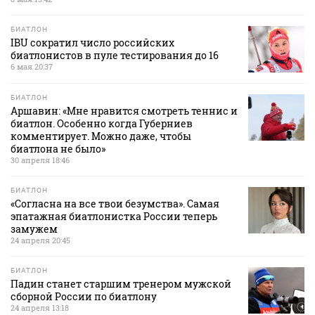
БИАТЛОН
IBU сократил число российских
биатлонистов в пуле тестирования до 16
6 мая 20:37
БИАТЛОН
Аршавин: «Мне нравится смотреть теннис и
биатлон. Особенно когда Губерниев
комментирует. Можно даже, чтобы
биатлона не было»
30 апреля 18:46
БИАТЛОН
«Согласна на все твои безумства». Самая
эпатажная биатлонистка России теперь
замужем
24 апреля 20:45
БИАТЛОН
Падин станет старшим тренером мужской
сборной России по биатлону
24 апреля 13:18