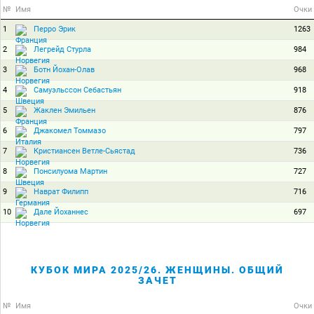
№
Имя
Очки
1
1263
Перро Эрик
2
984
Легрейд Стурла
3
968
Ботн Йохан-Олав
4
918
Самуэльссон Себастьян
5
876
Жаклен Эмильен
6
797
Джакомел Томмазо
7
736
Кристиансен Ветле-Сьястад
8
727
Понсилуома Мартин
9
716
Наврат Филипп
10
697
Дале Йоханнес
КУБОК МИРА 2025/26. ЖЕНЩИНЫ. ОБЩИЙ
ЗАЧЕТ
№
Имя
Очки