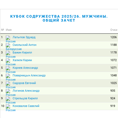
КУБОК СОДРУЖЕСТВА 2025/26. МУЖЧИНЫ.
ОБЩИЙ ЗАЧЕТ
№
Имя
Очки
1
1206
Латыпов Эдуард
2
1188
Смольский Антон
3
1178
Бажин Кирилл
4
1072
Халили Карим
5
1071
Корнев Александр
6
1048
Поварницын Александр
7
1025
Сидоров Евгений
8
935
Логинов Александр
9
924
Стрельцов Кирилл
10
919
Коновалов Савелий