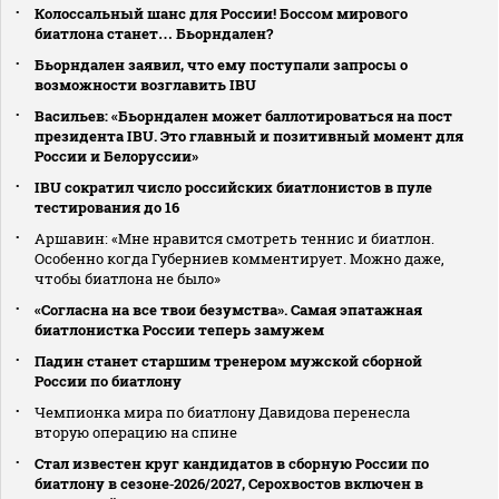
Колоссальный шанс для России! Боссом мирового
биатлона станет… Бьорндален?
Бьорндален заявил, что ему поступали запросы о
возможности возглавить IBU
Васильев: «Бьорндален может баллотироваться на пост
президента IBU. Это главный и позитивный момент для
России и Белоруссии»
IBU сократил число российских биатлонистов в пуле
тестирования до 16
Аршавин: «Мне нравится смотреть теннис и биатлон.
Особенно когда Губерниев комментирует. Можно даже,
чтобы биатлона не было»
«Согласна на все твои безумства». Самая эпатажная
биатлонистка России теперь замужем
Падин станет старшим тренером мужской сборной
России по биатлону
Чемпионка мира по биатлону Давидова перенесла
вторую операцию на спине
Стал известен круг кандидатов в сборную России по
биатлону в сезоне‑2026/2027, Серохвостов включен в