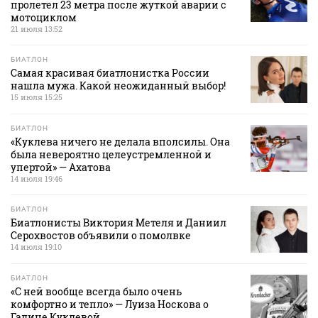
пролетел 23 метра после жуткой аварии с
мотоциклом
21 июля 13:52
БИАТЛОН
Самая красивая биатлонистка России
нашла мужа. Какой неожиданный выбор!
15 июля 15:25
БИАТЛОН
«Куклева ничего не делала вполсилы. Она
была невероятно целеустремленной и
упертой» — Ахатова
14 июля 19:46
БИАТЛОН
Биатлонисты Виктория Метеля и Даниил
Серохвостов объявили о помолвке
14 июля 19:10
БИАТЛОН
«С ней вообще всегда было очень
комфортно и тепло» — Луиза Носкова о
Галине Куклевой