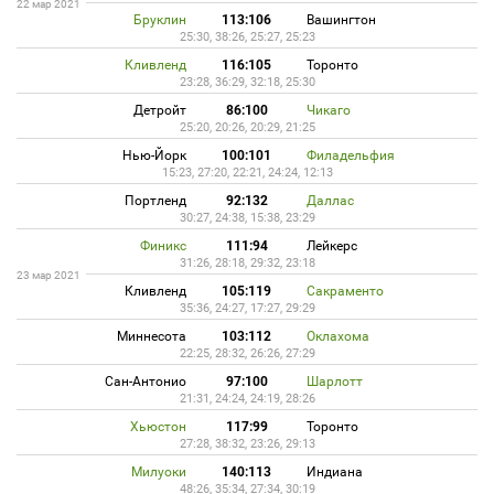
22 мар 2021
Бруклин
113:106
Вашингтон
25:30, 38:26, 25:27, 25:23
Кливленд
116:105
Торонто
23:28, 36:29, 32:18, 25:30
Детройт
86:100
Чикаго
25:20, 20:26, 20:29, 21:25
Нью-Йорк
100:101
Филадельфия
15:23, 27:20, 22:21, 24:24, 12:13
Портленд
92:132
Даллас
30:27, 24:38, 15:38, 23:29
Финикс
111:94
Лейкерс
31:26, 28:18, 29:32, 23:18
23 мар 2021
Кливленд
105:119
Сакраменто
35:36, 24:27, 17:27, 29:29
Миннесота
103:112
Оклахома
22:25, 28:32, 26:26, 27:29
Сан-Антонио
97:100
Шарлотт
21:31, 24:24, 24:19, 28:26
Хьюстон
117:99
Торонто
27:28, 38:32, 23:26, 29:13
Милуоки
140:113
Индиана
48:26, 35:34, 27:34, 30:19