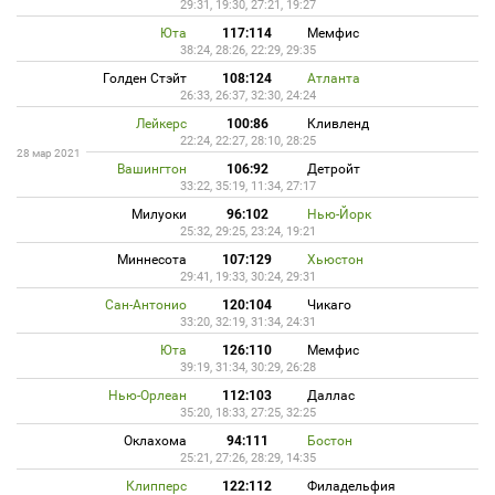
29:31, 19:30, 27:21, 19:27
Юта
117:114
Мемфис
38:24, 28:26, 22:29, 29:35
Голден Стэйт
108:124
Атланта
26:33, 26:37, 32:30, 24:24
Лейкерс
100:86
Кливленд
22:24, 22:27, 28:10, 28:25
28 мар 2021
Вашингтон
106:92
Детройт
33:22, 35:19, 11:34, 27:17
Милуоки
96:102
Нью-Йорк
25:32, 29:25, 23:24, 19:21
Миннесота
107:129
Хьюстон
29:41, 19:33, 30:24, 29:31
Сан-Антонио
120:104
Чикаго
33:20, 32:19, 31:34, 24:31
Юта
126:110
Мемфис
39:19, 31:34, 30:29, 26:28
Нью-Орлеан
112:103
Даллас
35:20, 18:33, 27:25, 32:25
Оклахома
94:111
Бостон
25:21, 27:26, 28:29, 14:35
Клипперс
122:112
Филадельфия