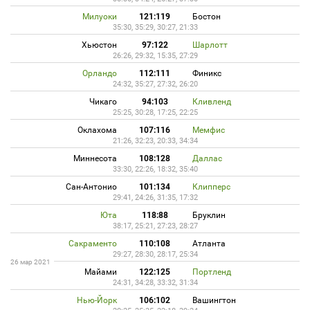
Милуоки
121:119
Бостон
35:30, 35:29, 30:27, 21:33
Хьюстон
97:122
Шарлотт
26:26, 29:32, 15:35, 27:29
Орландо
112:111
Финикс
24:32, 35:27, 27:32, 26:20
Чикаго
94:103
Кливленд
25:25, 30:28, 17:25, 22:25
Оклахома
107:116
Мемфис
21:26, 32:23, 20:33, 34:34
Миннесота
108:128
Даллас
33:30, 22:26, 18:32, 35:40
Сан-Антонио
101:134
Клипперс
29:41, 24:26, 31:35, 17:32
Юта
118:88
Бруклин
38:17, 25:21, 27:23, 28:27
Сакраменто
110:108
Атланта
29:27, 28:30, 28:17, 25:34
26 мар 2021
Майами
122:125
Портленд
24:31, 34:28, 33:32, 31:34
Нью-Йорк
106:102
Вашингтон