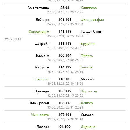
20:25, 25:35, 22:18, 39:24
Сан-Антонио
85:98
Клипперс
27:30, 28:19, 13:23, 17:26
Лейкерс
101:109
Филадельфия
24:27, 30:27, 17:35, 30:20
Сакраменто
141:119
Голден Стэйт
35:37, 37:24, 34:25, 35:33
27 мар 2021
Детройт
111:113
Бруклин
27:34, 23:25, 28:23, 33:31
Торонто
100:104
Финикс
28:29, 23:24, 26:30, 23:21
Милуоки
114:122
Бостон
26:32, 29:28, 34:43, 25:19
Шарлотт
110:105
Майами
40:23, 32:26, 20:30, 18:26
Орландо
105:112
Портленд
32:35, 23:30, 22:15, 28:32
Нью-Орлеан
108:113
Денвер
33:26, 30:28, 23:31, 22:28
Миннесота
107:101
Хьюстон
33:29, 21:34, 22:28, 31:10
Даллас
94:109
Индиана