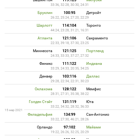
Вашингтон
119:125
Милуоки
33:36, 32:28, 30:30, 24:31
Бруклин
100:95
Детройт
26:22, 25:24, 27:20, 22:29
Шарлотт
114:104
Торонто
44:24, 23:28, 31:21, 16:31
Атланта
121:106
Сакраменто
22:33, 39:18, 37:30, 23:25
Миннесота
121:125
Портленд
24:33, 33:33, 37:27, 27:32
Финикс
111:122
Индиана
33:29, 24:33, 20:35, 34:25
Денвер
103:116
Даллас
29:28, 22:34, 22:31, 30:23
Оклахома
128:122
Мемфис
28:31, 27:31, 35:38, 38:22
Голден Стэйт
131:119
Юта
33:22, 34:32, 28:32, 36:33
15 мар 2021
Филадельфия
134:99
Сан-Антонио
33:22, 27:30, 46:21, 28:26
Орландо
97:102
Майами
19:22, 26:26, 32:25, 20:29