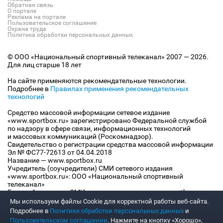
Обратная связь
О портале
Реклама на портале
Пользовательское соглашение
Охрана труда
Политика обработки персональных данных
© ООО «Национальный спортивный телеканал» 2007 — 2026.
Для лиц старше 18 лет
На сайте применяются рекомендательные технологии.
Подробнее в
Правилах применения рекомендательных
технологий
Средство массовой информации сетевое издание
«www.sportbox.ru» зарегистрировано Федеральной службой
по надзору в сфере связи, информационных технологий
и массовых коммуникаций (Роскомнадзор).
Свидетельство о регистрации средства массовой информации
Эл № ФС77-72613 от 04.04.2018
Название — www.sportbox.ru
Учредитель (соучредители) СМИ сетевого издания
«www.sportbox.ru»: ООО «Национальный спортивный
телеканал»
Главный редактор СМИ сетевого издания «www.sportbox.ru»:
Конов В.А.
Мы используем файлы Сookie для корректной работы веб-сайта.
Номер телефона редакции СМИ сетевого издания
Подробнее в
Политике обработки персональных данных
и
«www.sportbox.ru»: +7 (495) 653 8419
Пользовательском соглашении
. Нажмите на кнопку «Хорошо»,