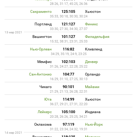
28:26, 31:17, 45:25, 26:36
Сакраменто
125:105
Хьюстон
35:33, 30:18, 30:30, 30:24
Портленд
121:127
Финикс
33:30, 27:30, 34:30, 27:37
13 мар 2021
Вашингтон
101:127
Филадельфия
15:32, 38:31, 23:31, 25:33
Нью-Орлеан
116:82
Кливленд
34:29, 35:19, 24:9, 23:25
Мемфис
102:103
Денвер
31:26, 24:27, 22:28, 25:22
Сан-Антонио
104:77
Орландо
16:29, 31:10, 27:25, 30:13
Чикаго
90:101
Майами
21:29, 21:13, 26:28, 22:31
Юта
114:99
Хьюстон
36:27, 29:21, 27:31, 22:20
Лейкерс
105:100
Индиана
20:28, 26:26, 25:25, 34:21
Оклахома
97:119
Нью-Йорк
31:22, 23:34, 24:32, 19:31
14 мар 2021