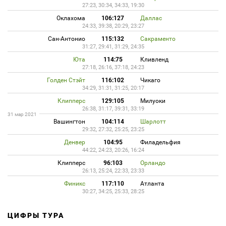
27:23, 30:34, 34:33, 19:30
Оклахома
106:127
Даллас
24:33, 39:38, 20:29, 23:27
Сан-Антонио
115:132
Сакраменто
31:27, 29:41, 31:29, 24:35
Юта
114:75
Кливленд
27:18, 26:16, 37:18, 24:23
Голден Стэйт
116:102
Чикаго
34:29, 31:31, 31:25, 20:17
Клипперс
129:105
Милуоки
26:38, 31:17, 39:31, 33:19
31 мар 2021
Вашингтон
104:114
Шарлотт
29:32, 27:32, 25:25, 23:25
Денвер
104:95
Филадельфия
44:22, 24:23, 20:26, 16:24
Клипперс
96:103
Орландо
26:13, 25:24, 22:33, 23:33
Финикс
117:110
Атланта
30:27, 34:25, 25:33, 28:25
ЦИФРЫ ТУРА