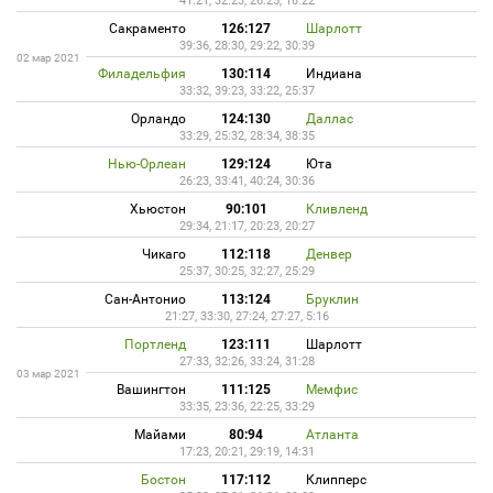
41:21, 32:23, 26:25, 18:22
Сакраменто
126:127
Шарлотт
39:36, 28:30, 29:22, 30:39
02 мар 2021
Филадельфия
130:114
Индиана
33:32, 39:23, 33:22, 25:37
Орландо
124:130
Даллас
33:29, 25:32, 28:34, 38:35
Нью-Орлеан
129:124
Юта
26:23, 33:41, 40:24, 30:36
Хьюстон
90:101
Кливленд
29:34, 21:17, 20:23, 20:27
Чикаго
112:118
Денвер
25:37, 30:25, 32:27, 25:29
Сан-Антонио
113:124
Бруклин
21:27, 33:30, 27:24, 27:27, 5:16
Портленд
123:111
Шарлотт
27:33, 32:26, 33:24, 31:28
03 мар 2021
Вашингтон
111:125
Мемфис
33:35, 23:36, 22:25, 33:29
Майами
80:94
Атланта
17:23, 20:21, 29:19, 14:31
Бостон
117:112
Клипперс