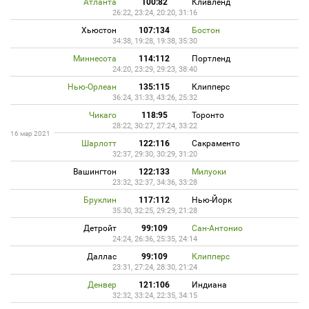
Атланта
100:82
Кливленд
26:22, 23:24, 20:20, 31:16
Хьюстон
107:134
Бостон
34:38, 19:28, 19:38, 35:30
Миннесота
114:112
Портленд
24:20, 23:29, 29:23, 38:40
Нью-Орлеан
135:115
Клипперс
36:24, 31:33, 43:26, 25:32
Чикаго
118:95
Торонто
28:22, 30:27, 27:24, 33:22
16 мар 2021
Шарлотт
122:116
Сакраменто
32:37, 29:30, 30:29, 31:20
Вашингтон
122:133
Милуоки
23:32, 32:37, 34:36, 33:28
Бруклин
117:112
Нью-Йорк
35:30, 32:25, 29:29, 21:28
Детройт
99:109
Сан-Антонио
24:24, 26:36, 25:35, 24:14
Даллас
99:109
Клипперс
23:31, 27:24, 28:30, 21:24
Денвер
121:106
Индиана
32:32, 33:24, 22:35, 34:15