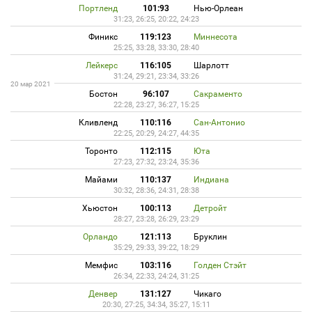
Портленд
101:93
Нью-Орлеан
31:23, 26:25, 20:22, 24:23
Финикс
119:123
Миннесота
25:25, 33:28, 33:30, 28:40
Лейкерс
116:105
Шарлотт
31:24, 29:21, 23:34, 33:26
20 мар 2021
Бостон
96:107
Сакраменто
22:28, 23:27, 36:27, 15:25
Кливленд
110:116
Сан-Антонио
22:25, 20:29, 24:27, 44:35
Торонто
112:115
Юта
27:23, 27:32, 23:24, 35:36
Майами
110:137
Индиана
30:32, 28:36, 24:31, 28:38
Хьюстон
100:113
Детройт
28:27, 23:28, 26:29, 23:29
Орландо
121:113
Бруклин
35:29, 29:33, 39:22, 18:29
Мемфис
103:116
Голден Стэйт
26:34, 22:33, 24:24, 31:25
Денвер
131:127
Чикаго
20:30, 27:25, 34:34, 35:27, 15:11