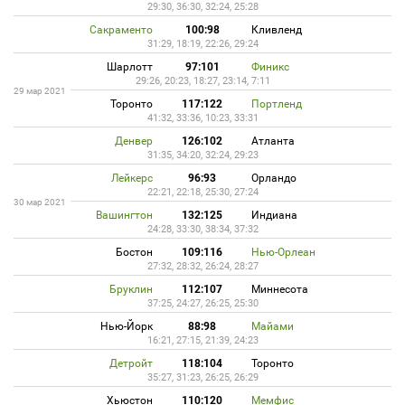
29:30, 36:30, 32:24, 25:28
Сакраменто
100:98
Кливленд
31:29, 18:19, 22:26, 29:24
Шарлотт
97:101
Финикс
29:26, 20:23, 18:27, 23:14, 7:11
29 мар 2021
Торонто
117:122
Портленд
41:32, 33:36, 10:23, 33:31
Денвер
126:102
Атланта
31:35, 34:20, 32:24, 29:23
Лейкерс
96:93
Орландо
22:21, 22:18, 25:30, 27:24
30 мар 2021
Вашингтон
132:125
Индиана
24:28, 33:30, 38:34, 37:32
Бостон
109:116
Нью-Орлеан
27:32, 28:32, 26:24, 28:27
Бруклин
112:107
Миннесота
37:25, 24:27, 26:25, 25:30
Нью-Йорк
88:98
Майами
16:21, 27:15, 21:39, 24:23
Детройт
118:104
Торонто
35:27, 31:23, 26:25, 26:29
Хьюстон
110:120
Мемфис