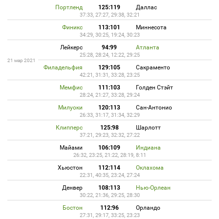
Портленд
125:119
Даллас
37:33, 27:27, 29:38, 32:21
Финикс
113:101
Миннесота
34:29, 30:25, 19:24, 30:23
Лейкерс
94:99
Атланта
25:28, 28:24, 12:22, 29:25
21 мар 2021
Филадельфия
129:105
Сакраменто
42:21, 31:31, 33:28, 23:25
Мемфис
111:103
Голден Стэйт
28:24, 21:27, 33:28, 29:24
Милуоки
120:113
Сан-Антонио
26:33, 31:17, 31:34, 32:29
Клипперс
125:98
Шарлотт
37:21, 29:23, 32:32, 27:22
Майами
106:109
Индиана
26:32, 23:25, 21:22, 28:19, 8:11
Хьюстон
112:114
Оклахома
22:31, 40:35, 23:24, 27:24
Денвер
108:113
Нью-Орлеан
30:22, 21:36, 29:25, 28:30
Бостон
112:96
Орландо
27:31, 29:17, 33:25, 23:23