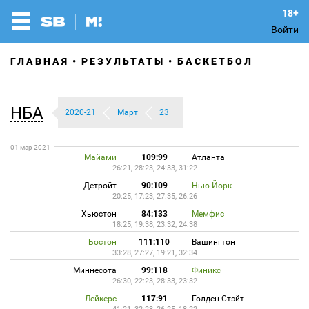
Войти
ГЛАВНАЯ
РЕЗУЛЬТАТЫ
БАСКЕТБОЛ
НБА
2020-21
Март
23
01 мар 2021
Майами
109:99
Атланта
26:21, 28:23, 24:33, 31:22
Детройт
90:109
Нью-Йорк
20:25, 17:23, 27:35, 26:26
Хьюстон
84:133
Мемфис
18:25, 19:38, 23:32, 24:38
Бостон
111:110
Вашингтон
33:28, 27:27, 19:21, 32:34
Миннесота
99:118
Финикс
26:30, 22:23, 28:33, 23:32
Лейкерс
117:91
Голден Стэйт