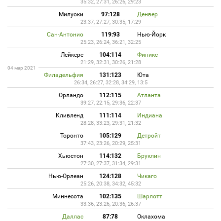
35:32, 27:31, 26:26, 29:23
Милуоки
97:128
Денвер
23:37, 27:27, 30:35, 17:29
Сан-Антонио
119:93
Нью-Йорк
25:23, 26:24, 36:21, 32:25
Лейкерс
104:114
Финикс
21:29, 32:31, 30:26, 21:28
04 мар 2021
Филадельфия
131:123
Юта
26:34, 26:27, 32:28, 34:29, 13:5
Орландо
112:115
Атланта
39:27, 22:15, 29:36, 22:37
Кливленд
111:114
Индиана
28:28, 33:23, 29:31, 21:32
Торонто
105:129
Детройт
37:43, 23:26, 20:29, 25:31
Хьюстон
114:132
Бруклин
27:30, 27:37, 31:34, 29:31
Нью-Орлеан
124:128
Чикаго
25:26, 20:38, 34:32, 45:32
Миннесота
102:135
Шарлотт
33:36, 23:26, 20:36, 26:37
Даллас
87:78
Оклахома