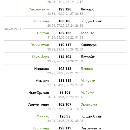
25:23, 24:19, 26:19, 12:17
Сакраменто
123:120
Лейкерс
23:31, 40:30, 24:27, 36:32
Портленд
108:106
Голден Стэйт
28:29, 27:27, 27:24, 26:26
05 мар 2021
Бостон
132:125
Торонто
31:34, 35:36, 35:22, 31:33
Вашингтон
119:117
Клипперс
25:22, 29:39, 33:26, 32:30
Нью-Йорк
114:104
Детройт
33:27, 26:19, 34:28, 21:30
Индиана
103:113
Денвер
29:28, 23:33, 22:21, 29:31
Мемфис
111:112
Милуоки
17:31, 34:30, 33:23, 27:28
Нью-Орлеан
93:103
Майами
15:31, 30:24, 25:22, 23:26
Сан-Антонио
102:107
Оклахома
24:27, 37:23, 23:31, 18:26
Финикс
120:98
Голден Стэйт
34:23, 28:28, 25:22, 33:25
Портленд
123:119
Сакраменто