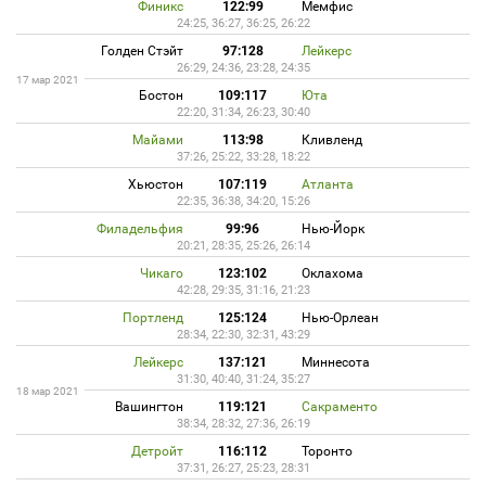
Финикс
122:99
Мемфис
24:25, 36:27, 36:25, 26:22
Голден Стэйт
97:128
Лейкерс
26:29, 24:36, 23:28, 24:35
17 мар 2021
Бостон
109:117
Юта
22:20, 31:34, 26:23, 30:40
Майами
113:98
Кливленд
37:26, 25:22, 33:28, 18:22
Хьюстон
107:119
Атланта
22:35, 36:38, 34:20, 15:26
Филадельфия
99:96
Нью-Йорк
20:21, 28:35, 25:26, 26:14
Чикаго
123:102
Оклахома
42:28, 29:35, 31:16, 21:23
Портленд
125:124
Нью-Орлеан
28:34, 22:30, 32:31, 43:29
Лейкерс
137:121
Миннесота
31:30, 40:40, 31:24, 35:27
18 мар 2021
Вашингтон
119:121
Сакраменто
38:34, 28:32, 27:36, 26:19
Детройт
116:112
Торонто
37:31, 26:27, 25:23, 28:31