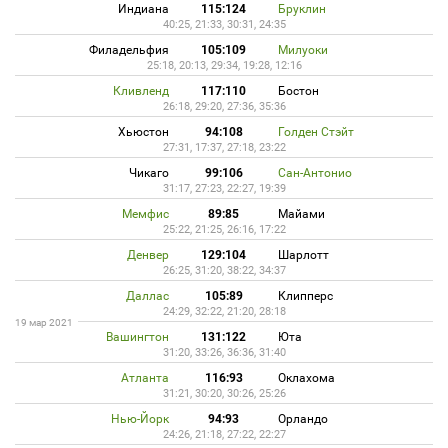
Индиана
115:124
Бруклин
40:25, 21:33, 30:31, 24:35
Филадельфия
105:109
Милуоки
25:18, 20:13, 29:34, 19:28, 12:16
Кливленд
117:110
Бостон
26:18, 29:20, 27:36, 35:36
Хьюстон
94:108
Голден Стэйт
27:31, 17:37, 27:18, 23:22
Чикаго
99:106
Сан-Антонио
31:17, 27:23, 22:27, 19:39
Мемфис
89:85
Майами
25:22, 21:25, 26:16, 17:22
Денвер
129:104
Шарлотт
26:25, 31:20, 38:22, 34:37
Даллас
105:89
Клипперс
24:29, 32:22, 21:20, 28:18
19 мар 2021
Вашингтон
131:122
Юта
31:20, 33:26, 36:36, 31:40
Атланта
116:93
Оклахома
31:21, 30:20, 30:26, 25:26
Нью-Йорк
94:93
Орландо
24:26, 21:18, 27:22, 22:27