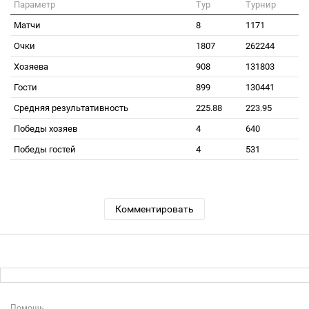
Параметр
Тур
Турнир
Матчи
8
1171
Очки
1807
262244
Хозяева
908
131803
Гости
899
130441
Средняя результативность
225.88
223.95
Победы хозяев
4
640
Победы гостей
4
531
Комментировать
Помощь