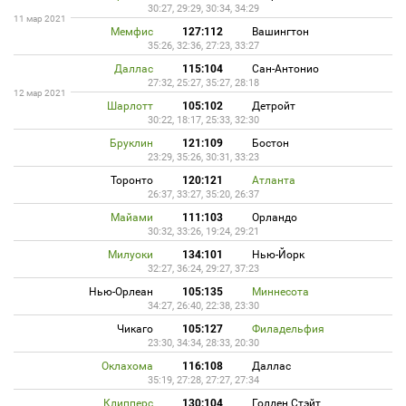
30:27, 29:29, 30:34, 34:29
11 мар 2021
Мемфис
127:112
Вашингтон
35:26, 32:36, 27:23, 33:27
Даллас
115:104
Сан-Антонио
27:32, 25:27, 35:27, 28:18
12 мар 2021
Шарлотт
105:102
Детройт
30:22, 18:17, 25:33, 32:30
Бруклин
121:109
Бостон
23:29, 35:26, 30:31, 33:23
Торонто
120:121
Атланта
26:37, 33:27, 35:20, 26:37
Майами
111:103
Орландо
30:32, 33:26, 19:24, 29:21
Милуоки
134:101
Нью-Йорк
32:27, 36:24, 29:27, 37:23
Нью-Орлеан
105:135
Миннесота
34:27, 26:40, 22:38, 23:30
Чикаго
105:127
Филадельфия
23:30, 34:34, 28:33, 20:30
Оклахома
116:108
Даллас
35:19, 27:28, 27:27, 27:34
Клипперс
130:104
Голден Стэйт