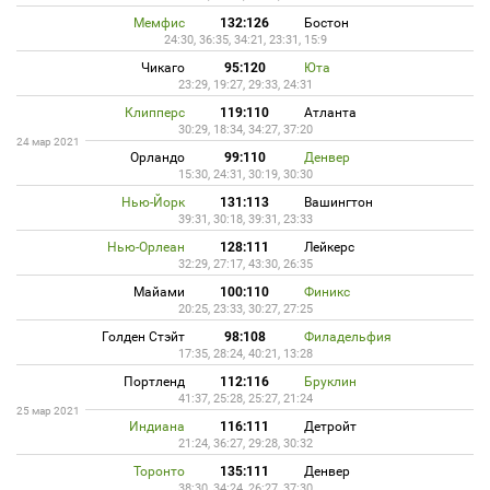
Мемфис
132:126
Бостон
24:30, 36:35, 34:21, 23:31, 15:9
Чикаго
95:120
Юта
23:29, 19:27, 29:33, 24:31
Клипперс
119:110
Атланта
30:29, 18:34, 34:27, 37:20
24 мар 2021
Орландо
99:110
Денвер
15:30, 24:31, 30:19, 30:30
Нью-Йорк
131:113
Вашингтон
39:31, 30:18, 39:31, 23:33
Нью-Орлеан
128:111
Лейкерс
32:29, 27:17, 43:30, 26:35
Майами
100:110
Финикс
20:25, 23:33, 30:27, 27:25
Голден Стэйт
98:108
Филадельфия
17:35, 28:24, 40:21, 13:28
Портленд
112:116
Бруклин
41:37, 25:28, 25:27, 21:24
25 мар 2021
Индиана
116:111
Детройт
21:24, 36:27, 29:28, 30:32
Торонто
135:111
Денвер
38:30, 34:24, 26:27, 37:30