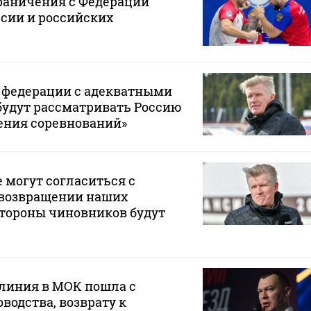
раничения с Федерации
сии и российских
и федерации с адекватными
будут рассматривать Россию
ения соревнований»
е могут согласиться с
возвращении наших
стороны чиновников будут
 линия в МОК пошла с
водства, возврату к