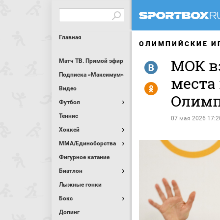
Главная
ОЛИМПИЙСКИЕ И
МОК в
Матч ТВ. Прямой эфир
R
Подписка «Максимум»
места
Y
Видео
Олимп
Футбол
Теннис
07 мая 2026 17:2
Хоккей
MMA/Единоборства
Фигурное катание
Биатлон
Лыжные гонки
Бокс
Допинг