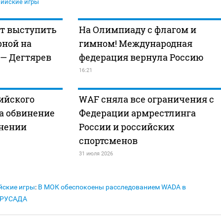
ийские игры
ет выступить
На Олимпиаду с флагом и
рной на
гимном! Международная
 — Дегтярев
федерация вернула Россию
16:21
ийского
WAF сняла все ограничения с
а обвинение
Федерации армрестлинга
анении
России и российских
спортсменов
31 июля 2026
йские игры
:
В МОК обеспокоены расследованием WADA в
 РУСАДА