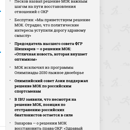
Песков назвал решение МОК важным
шагом на пути восстановления
отношений с ОКР
Беспутин: «Мы приветствуем решение
МОК. Отрадно, что политические
интересы уступили дорогу здравому
смыслу»
Председатель высшего совета ФГР
Шишкарев — о решении МОК:
«Отличная новость, которая внушает
оптимизм»
МОК исключил из программы
Олимпиады‑2030 лыжное двоеборье
Олимпийский совет Азии поддержал
решение МОК по российским
спортсменам
В IBU заявили, что несмотря на
решение МОК, позиция по
отстранению российских
биатлонистов остается в силе
Захарова — о решении МОК
восстановить права ОКР: «Здравый