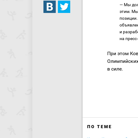
— Мы дол
этим. Мы
позиции.
объявлен
и разраб
на пресс
При этом Ко
Олимпийских 
в силе.
ПО ТЕМЕ