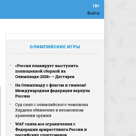
Войти
ОЛИМПИЙСКИЕ ИГРЫ
«Россия планирует выступить
полноценной сборной на
Олимпиаде‑2028» — Дегтярев
На Олимпиаду с флагом и гимном!
Международная федерация вернула
Россию
Суд снял с олимпийского чемпиона
Хардена обвинение в незаконном
хранении оружия
WAF сняла все ограничения с
Федерации армрестлинга России и
российских спортсменов