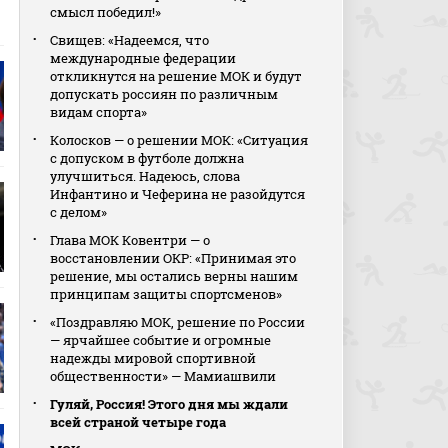
смысл победил!»
Свищев: «Надеемся, что
международные федерации
откликнутся на решение МОК и будут
допускать россиян по различным
видам спорта»
Колосков — о решении МОК: «Ситуация
с допуском в футболе должна
улучшиться. Надеюсь, слова
Инфантино и Чеферина не разойдутся
с делом»
Глава МОК Ковентри — о
восстановлении ОКР: «Принимая это
решение, мы остались верны нашим
принципам защиты спортсменов»
«Поздравляю МОК, решение по России
— ярчайшее событие и огромные
надежды мировой спортивной
общественности» — Мамиашвили
Гуляй, Россия! Этого дня мы ждали
всей страной четыре года