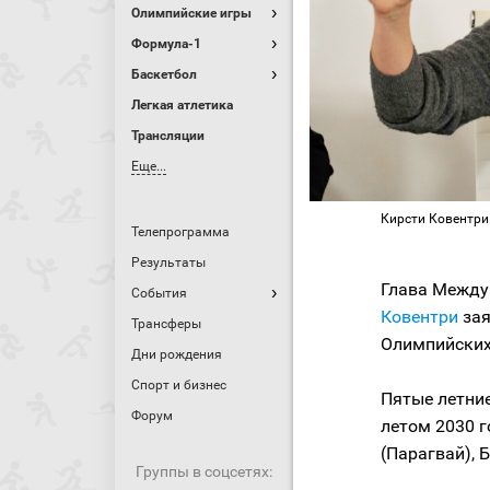
Олимпийские игры
Формула-1
Баскетбол
Легкая атлетика
Трансляции
Еще...
Кирсти Ковентри /
Телепрограмма
Результаты
Глава Между
События
Ковентри
за
Трансферы
Олимпийских 
Дни рождения
Спорт и бизнес
Пятые летни
Форум
летом 2030 г
(Парагвай), 
Группы в соцсетях: