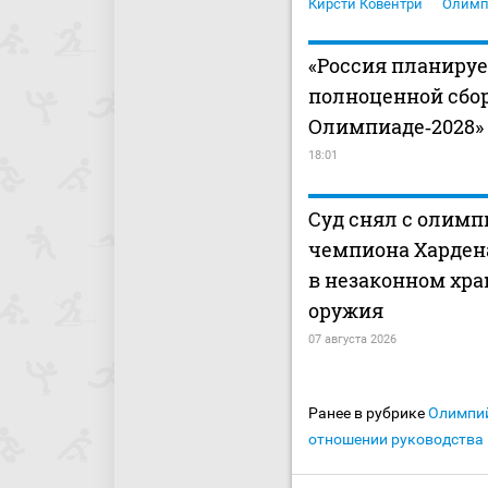
Кирсти Ковентри
Олимп
«Россия планиру
полноценной сбо
Олимпиаде‑2028»
18:01
Суд снял с олимп
чемпиона Харден
в незаконном хр
оружия
07 августа 2026
Ранее в рубрике
Олимпи
отношении руководства