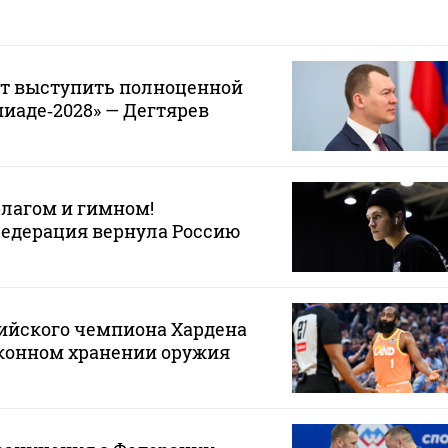
ет выступить полноценной
иаде‑2028» — Дегтярев
лагом и гимном!
едерация вернула Россию
ийского чемпиона Хардена
аконном хранении оружия