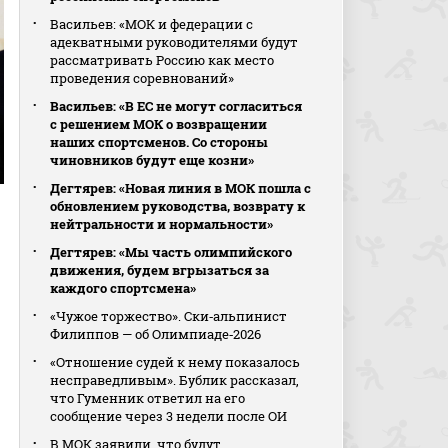
Васильев: «МОК и федерации с
адекватными руководителями будут
рассматривать Россию как место
проведения соревнований»
Васильев: «В ЕС не могут согласиться
с решением МОК о возвращении
наших спортсменов. Со стороны
чиновников будут еще козни»
Дегтярев: «Новая линия в МОК пошла с
обновлением руководства, возврату к
нейтральности и нормальности»
Дегтярев: «Мы часть олимпийского
движения, будем вгрызаться за
каждого спортсмена»
«Чужое торжество». Ски‑альпинист
Филиппов — об Олимпиаде‑2026
«Отношение судей к нему показалось
несправедливым». Бублик рассказал,
что Гуменник ответил на его
сообщение через 3 недели после ОИ
В МОК заявили, что будут