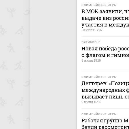
ОЛИМПИЙСКИЕ ИГРЫ
В МОК заявили, ч
выдаче виз росс
участия в между
10 июля 17:37
ПЯТИБОРЬЕ
Новая победа рос
с флагом и гимно
9 июля 18:19
ОЛИМПИЙСКИЕ ИГРЫ
Дегтярев: «Позиц
международных ф
вызывает лишь с
9 июля 16:06
ОЛИМПИЙСКИЕ ИГРЫ
Рабочая группа 
бенди рассмотри