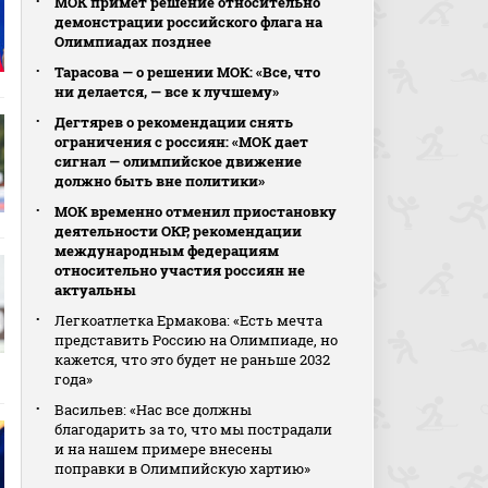
МОК примет решение относительно
демонстрации российского флага на
Олимпиадах позднее
Тарасова — о решении МОК: «Все, что
ни делается, — все к лучшему»
Дегтярев о рекомендации снять
ограничения с россиян: «МОК дает
сигнал — олимпийское движение
должно быть вне политики»
МОК временно отменил приостановку
деятельности ОКР, рекомендации
международным федерациям
относительно участия россиян не
актуальны
Легкоатлетка Ермакова: «Есть мечта
представить Россию на Олимпиаде, но
кажется, что это будет не раньше 2032
года»
Васильев: «Нас все должны
благодарить за то, что мы пострадали
и на нашем примере внесены
поправки в Олимпийскую хартию»