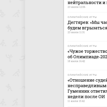
нейтральности и
23 июля 12:06
ОЛИМПИЙСКИЕ ИГРЫ
Дегтярев: «Мы ча
будем вгрызаться
23 июля 11:31
ОЛИМПИЙСКИЕ ИГРЫ
«Чужое торжество
об Олимпиаде‑20
18 июля 16:42
ОЛИМПИЙСКИЕ ИГРЫ
«Отношение судей
несправедливым».
Гуменник ответил
недели после ОИ
11 июля 15:42