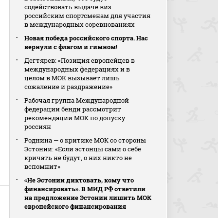
содействовать выдаче виз
российским спортсменам для участия
в международных соревнованиях
Новая победа российского спорта. Нас
вернули с флагом и гимном!
Дегтярев: «Позиция европейцев в
международных федерациях и в
целом в МОК вызывает лишь
сожаление и раздражение»
Рабочая группа Международной
федерации бенди рассмотрит
рекомендации МОК по допуску
россиян
Роднина — о критике МОК со стороны
Эстонии: «Если эстонцы сами о себе
кричать не будут, о них никто не
вспомнит»
«Не Эстонии диктовать, кому что
финансировать». В МИД РФ ответили
на предложение Эстонии лишить МОК
европейского финансирования