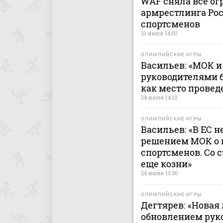
WAF сняла все ог
армрестлинга Рос
спортсменов
31 июля 14:00
ОЛИМПИЙСКИЕ ИГРЫ
Васильев: «МОК 
руководителями 
как место провед
24 июля 14:10
ОЛИМПИЙСКИЕ ИГРЫ
Васильев: «В ЕС н
решением МОК о 
спортсменов. Со 
еще козни»
24 июля 13:30
ОЛИМПИЙСКИЕ ИГРЫ
Дегтярев: «Новая
обновлением руко