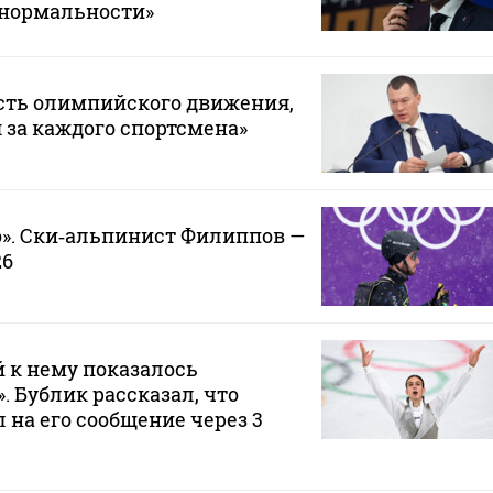
 нормальности»
сть олимпийского движения,
 за каждого спортсмена»
». Ски‑альпинист Филиппов —
26
 к нему показалось
 Бублик рассказал, что
 на его сообщение через 3