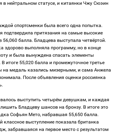
 в нейтральном статусе, и китаянки Чжу Сюэин
аждой спортсменки была всего одна попытка.
я подтвердила притязания на самые высокие
в 56,060 балла. Бладцева выступала четвёртой.
а здорово выполняла программу, но в конце
соту и была вынуждена спасать элементы
. В итоге 55,020 балла и промежуточное третье
ы на медаль казались мизерными, и сама Анжела
понимала. После объявления оценки россиянка
ь.
авалось выступить четырём девушкам, и каждая
 лишить Бладцеву шансов на бронзу. В итоге это
дка Софьян Мето, набравшая 55,650 балла.
й классное выступление показала британка
ж, забравшаяся на первое место с результатом