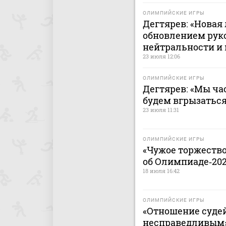
ОЛИМПИЙСКИЕ ИГРЫ
Дегтярев: «Новая
обновлением руко
нейтральности и
23 июля 12:06
ОЛИМПИЙСКИЕ ИГРЫ
Дегтярев: «Мы ча
будем вгрызаться
23 июля 11:31
ОЛИМПИЙСКИЕ ИГРЫ
«Чужое торжество
об Олимпиаде‑20
18 июля 16:42
ОЛИМПИЙСКИЕ ИГРЫ
«Отношение судей
несправедливым».