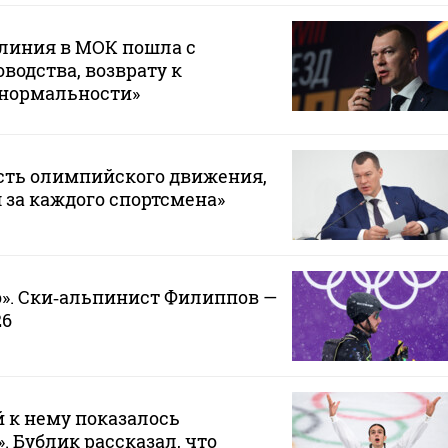
 линия в МОК пошла с
водства, возврату к
 нормальности»
сть олимпийского движения,
 за каждого спортсмена»
». Ски‑альпинист Филиппов —
26
 к нему показалось
 Бублик рассказал, что