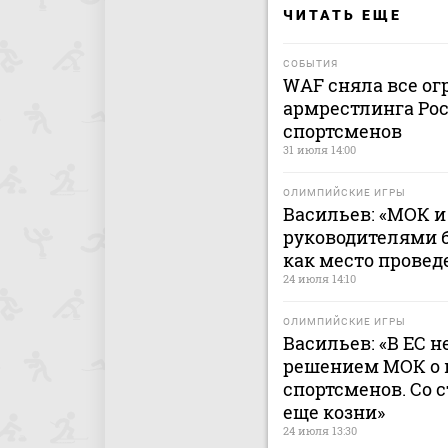
ЧИТАТЬ ЕЩЕ
СОБЫТИЯ
WAF сняла все ог
армрестлинга Рос
спортсменов
31 июля 14:00
ОЛИМПИЙСКИЕ ИГРЫ
Васильев: «МОК 
руководителями 
как место провед
24 июля 14:10
ОЛИМПИЙСКИЕ ИГРЫ
Васильев: «В ЕС н
решением МОК о 
спортсменов. Со 
еще козни»
24 июля 13:30