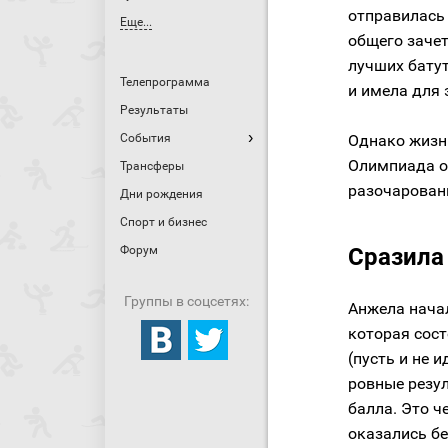
отправилась
Еще...
общего зачет
лучших бату
Телепрограмма
и имела для 
Результаты
События
Однако жизн
Олимпиада о
Трансферы
разочарован
Дни рождения
Спорт и бизнес
Форум
Сразила
Группы в соцсетях:
Анжела нача
которая сос
(пусть и не 
ровные резул
балла. Это ч
оказались б