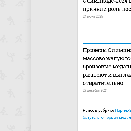
Олимпиаде‑2024 
приняли роль по
24 июня 2025
Призеры Олимпи
массово жалуютс
бронзовые медал
ржавеют и выгля
отвратительно
29 декабря 2024
Ранее в рубрике
Париж-
батуте, это первая меда