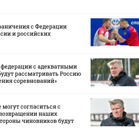
раничения с Федерации
сии и российских
и федерации с адекватными
будут рассматривать Россию
ения соревнований»
е могут согласиться с
возвращении наших
стороны чиновников будут