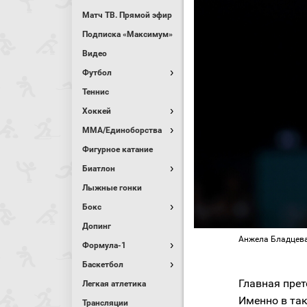
Матч ТВ. Прямой эфир
Подписка «Максимум»
Видео
Футбол
Теннис
Хоккей
MMA/Единоборства
Фигурное катание
Биатлон
Лыжные гонки
Бокс
Допинг
Анжела Бладцева
Формула-1
Баскетбол
Главная прет
Легкая атлетика
Именно в так
Трансляции