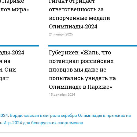
в Париже
гигант отрицает
слов мира»
ответственность за
испорченные медали
Олимпиады‑2024
21 января 2025
ады‑2024
Губерниев: «Жаль, что
я на
потенциал российских
и. Они
пловцов мы даже не
дят
попытались увидеть на
Олимпиаде в Париже»
15 декабря 2024
2024
:
Бордиловская выиграла серебро Олимпиады в прыжках на
ль Игр‑2024 для белорусских спортсменов