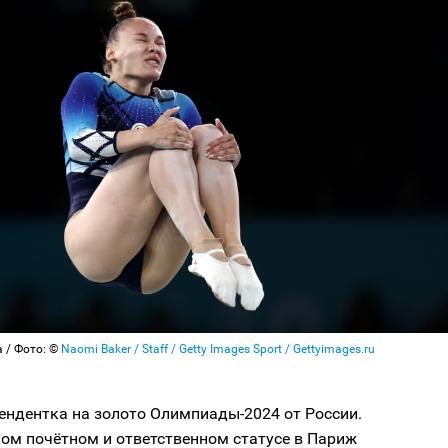
 / Фото: ©
Naomi Baker / Staff / Getty Images Sport / Gettyimages.ru
ендентка на золото Олимпиады-2024 от России.
ом почётном и ответственном статусе в Париж