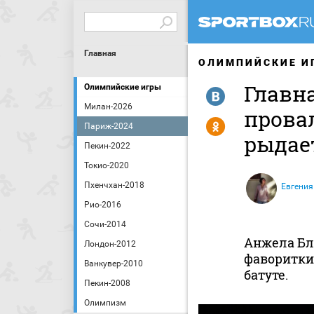
Главная
ОЛИМПИЙСКИЕ И
Главн
Олимпийские игры
R
Милан-2026
прова
Y
Париж-2024
рыдае
Пекин-2022
Токио-2020
Пхенчхан-2018
Евгения
Рио-2016
Сочи-2014
Анжела Бл
Лондон-2012
фаворитки
Ванкувер-2010
батуте.
Пекин-2008
Олимпизм