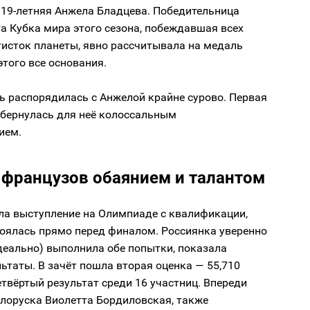
 19-летняя Анжела Бладцева. Победительница
а Кубка мира этого сезона, побеждавшая всех
тисток планеты, явно рассчитывала на медаль
этого все основания.
ь распорядилась с Анжелой крайне сурово. Первая
бернулась для неё колоссальным
ием.
 французов обаянием и талантом
ла выступление на Олимпиаде с квалификации,
тоялась прямо перед финалом. Россиянка уверенно
идеально) выполнила обе попытки, показала
ьтаты. В зачёт пошла вторая оценка — 55,710
етвёртый результат среди 16 участниц. Впереди
елоруска Виолетта Бордиловская, также