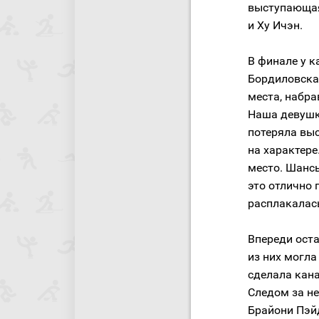
выступающая
и Ху Ичэн.
В финале у к
Бордиловска
места, набра
Наша девушк
потеряла вы
на характере
место. Шанс
это отлично 
расплакалас
Впереди ост
из них могла
сделала кана
Следом за не
Брайони Пэйд