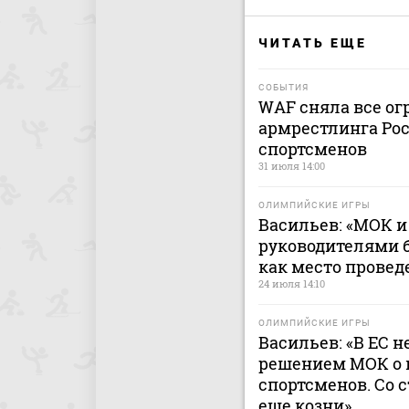
ЧИТАТЬ ЕЩЕ
СОБЫТИЯ
WAF сняла все ог
армрестлинга Рос
спортсменов
31 июля 14:00
ОЛИМПИЙСКИЕ ИГРЫ
Васильев: «МОК 
руководителями 
как место провед
24 июля 14:10
ОЛИМПИЙСКИЕ ИГРЫ
Васильев: «В ЕС н
решением МОК о 
спортсменов. Со 
еще козни»