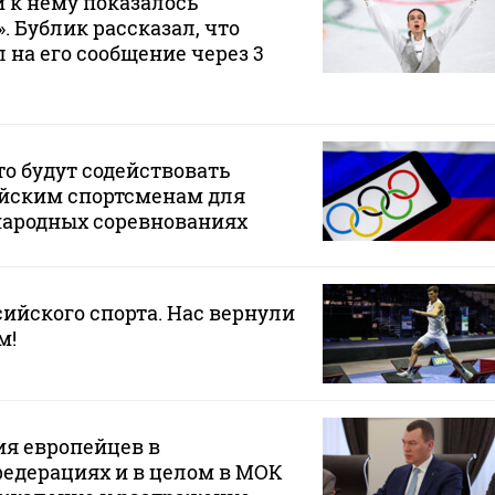
 к нему показалось
 Бублик рассказал, что
 на его сообщение через 3
то будут содействовать
ийским спортсменам для
народных соревнованиях
сийского спорта. Нас вернули
м!
ия европейцев в
едерациях и в целом в МОК