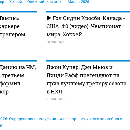
ер
Хоккей
Олимпийские игры
Милан-2026
«Тампы»
Гол Сидни Кросби. Канада -
карьере
США. 4:0 (видео). Чемпионат
тренером
мира. Хоккей
28 мая 2026
 Данию на ЧМ,
Джон Купер, Дэн Мьюз и
в третьем
Линди Рафф претендуют на
оформил
приз лучшему тренеру сезона
кер
в НХЛ
01 мая 2026
2026
:
Определились полуфинальные пары мужского хоккейного
26