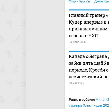
Сидни Кросби
Джон Куп
Главный тренер 
Купер впервые в 
признан лучшим 
сезона в НХЛ
03 июня 2026
Канада обыграла
забив пять шайб 
периоде, Кросби 
ассистентский по
18 мая 2026
Ранее в рубрике
Милан-
турнира Олимпиады‑20