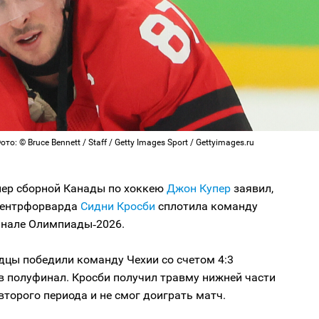
то: © Bruce Bennett / Staff / Getty Images Sport / Gettyimages.ru
нер сборной Канады по хоккею
Джон Купер
заявил,
центрфорварда
Сидни Кросби
сплотила команду
инале Олимпиады‑2026.
дцы победили команду Чехии со счетом 4:3
в полуфинал. Кросби получил травму нижней части
 второго периода и не смог доиграть матч.