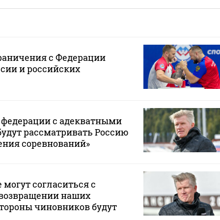
раничения с Федерации
сии и российских
и федерации с адекватными
будут рассматривать Россию
ения соревнований»
е могут согласиться с
возвращении наших
стороны чиновников будут