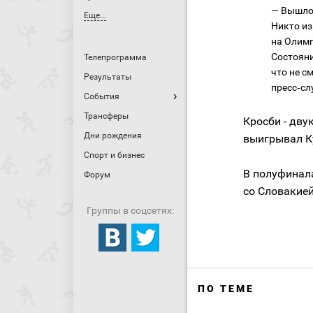
— Вышло 
Еще...
Никто из
на Олимп
Состояни
Телепрограмма
что не с
Результаты
пресс‑сл
События
Трансферы
Кросби - дву
Дни рождения
выигрывал Ку
Спорт и бизнес
В полуфинал
Форум
со Словакией
Группы в соцсетях:
ПО ТЕМЕ