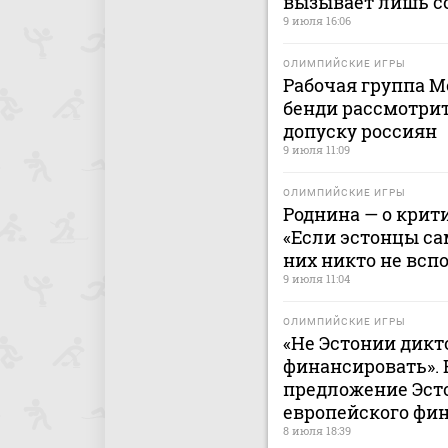
вызывает лишь с
9 июля 16:06
ОЛИМПИЙСКИЕ ИГРЫ
Рабочая группа 
бенди рассмотри
допуску россиян
9 июля 11:09
ОЛИМПИЙСКИЕ ИГРЫ
Роднина — о крит
«Если эстонцы сам
них никто не всп
9 июля 11:04
ОЛИМПИЙСКИЕ ИГРЫ
«Не Эстонии дикт
финансировать». 
предложение Эст
европейского фи
8 июля 18:39