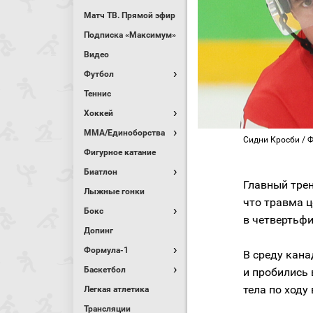
Матч ТВ. Прямой эфир
Подписка «Максимум»
Видео
Футбол
Теннис
Хоккей
MMA/Единоборства
Сидни Кросби / Фо
Фигурное катание
Биатлон
Главный тре
Лыжные гонки
что травма 
Бокс
в четвертьф
Допинг
Формула-1
В среду кана
Баскетбол
и пробились 
тела по ходу
Легкая атлетика
Трансляции