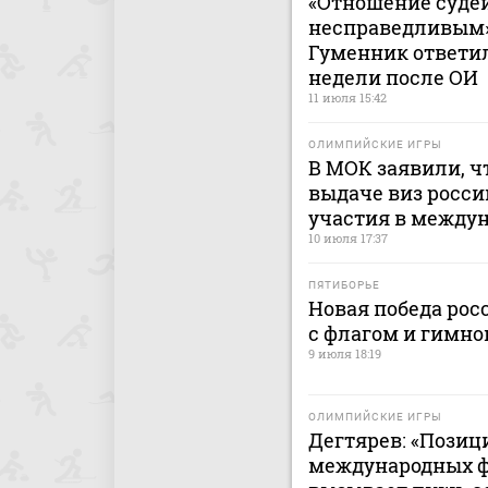
«Отношение судей
несправедливым».
Гуменник ответил
недели после ОИ
11 июля 15:42
ОЛИМПИЙСКИЕ ИГРЫ
В МОК заявили, ч
выдаче виз росс
участия в между
10 июля 17:37
ПЯТИБОРЬЕ
Новая победа рос
с флагом и гимно
9 июля 18:19
ОЛИМПИЙСКИЕ ИГРЫ
Дегтярев: «Позиц
международных ф