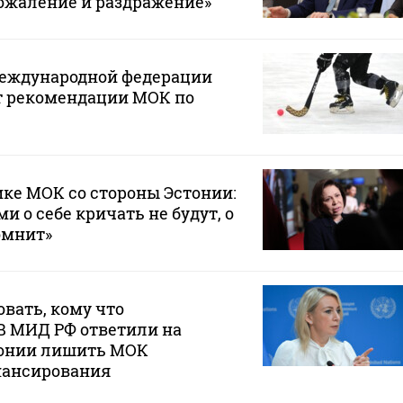
ожаление и раздражение»
Международной федерации
т рекомендации МОК по
ике МОК со стороны Эстонии:
и о себе кричать не будут, о
омнит»
овать, кому что
В МИД РФ ответили на
онии лишить МОК
нансирования