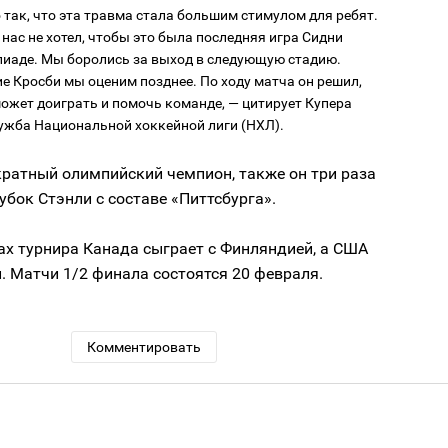
так, что эта травма стала большим стимулом для ребят.
 нас не хотел, чтобы это была последняя игра Сидни
иаде. Мы боролись за выход в следующую стадию.
е Кросби мы оценим позднее. По ходу матча он решил,
может доиграть и помочь команде, — цитирует Купера
ужба Национальной хоккейной лиги (НХЛ).
кратный олимпийский чемпион, также он три раза
бок Стэнли с составе «Питтсбурга».
ах турнира Канада сыграет с Финляндией, а США
. Матчи 1/2 финала состоятся 20 февраля.
Комментировать