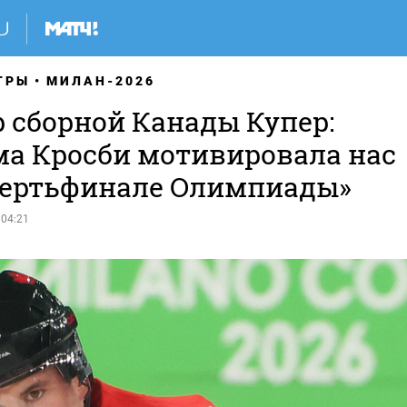
ГРЫ
МИЛАН-2026
р сборной Канады Купер:
ма Кросби мотивировала нас
вертьфинале Олимпиады»
 04:21