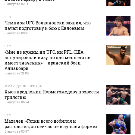
6 августа 02:11
UFC
Чемпион UFC Волкановски заявил, что
начал подготовку к бою с Евлоевым
6 августа 00:31
UFC
«Мне не нужны ни UFC, ни PFL. США
аннулировали визу, но для меня это не
имеет значения» — иранский боец
Алиакбари
5 августа 21:00
MMA/ЕДИНОБОРСТВА
Хьюз предложил Нурмагомедову провести
трилогию
5 августа 06:54
UFC
Махачев: «Гэтжи всего добился и
растолстел, он сейчас не в лучшей форме»
5 августа 03:57