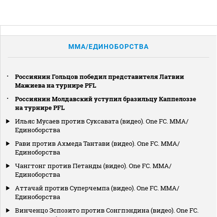
MMA/ЕДИНОБОРСТВА
Россиянин Гольцов победил представителя Латвии
Мажиева на турнире PFL
Россиянин Молдавский уступил бразильцу Каппелоззе
на турнире PFL
Ильяс Мусаев против Суксавата (видео). One FC. MMA/
Единоборства
Рави против Ахмеда Тантави (видео). One FC. MMA/
Единоборства
Чангтонг против Петанды (видео). One FC. MMA/
Единоборства
Аттачай против Суперчемпа (видео). One FC. MMA/
Единоборства
Винченцо Эспозито против Сонгпэндина (видео). One FC.