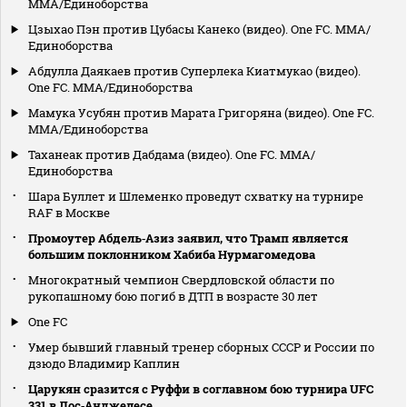
MMA/Единоборства
Цзыхао Пэн против Цубасы Канеко (видео). One FC. MMA/
Единоборства
Абдулла Даякаев против Суперлека Киатмукао (видео).
One FC. MMA/Единоборства
Мамука Усубян против Марата Григоряна (видео). One FC.
MMA/Единоборства
Таханеак против Дабдама (видео). One FC. MMA/
Единоборства
Шара Буллет и Шлеменко проведут схватку на турнире
RAF в Москве
Промоутер Абдель‑Азиз заявил, что Трамп является
большим поклонником Хабиба Нурмагомедова
Многократный чемпион Свердловской области по
рукопашному бою погиб в ДТП в возрасте 30 лет
One FC
Умер бывший главный тренер сборных СССР и России по
дзюдо Владимир Каплин
Царукян сразится с Руффи в соглавном бою турнира UFC
331 в Лос‑Анджелесе