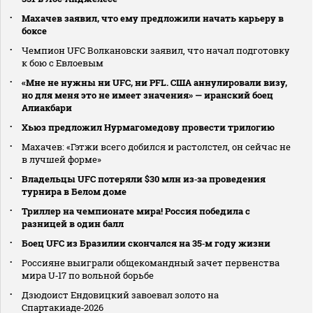
Махачев заявил, что ему предложили начать карьеру в
боксе
Чемпион UFC Волкановски заявил, что начал подготовку
к бою с Евлоевым
«Мне не нужны ни UFC, ни PFL. США аннулировали визу,
но для меня это не имеет значения» — иранский боец
Алиакбари
Хьюз предложил Нурмагомедову провести трилогию
Махачев: «Гэтжи всего добился и растолстел, он сейчас не
в лучшей форме»
Владельцы UFC потеряли $30 млн из‑за проведения
турнира в Белом доме
Триллер на чемпионате мира! Россия победила с
разницей в один балл
Боец UFC из Бразилии скончался на 35‑м году жизни
Россияне выиграли общекомандный зачет первенства
мира U‑17 по вольной борьбе
Дзюдоист Ендовицкий завоевал золото на
Спартакиаде‑2026