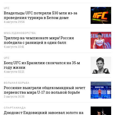
UFC
Владельцы UFC потеряли $30 млн из‑за
проведения турнира в Белом доме
4 августа 19:54
MMA/ЕДИНОБОРСТВА
Триллер на чемпионате мира! Россия
победила с разницей в один балл
4 августа 10:41
UFC
Боец UFC из Бразилии скончался на 35‑м
году жизни
4 августа 02:21
ВОЛЬНАЯ БОРЬБА
Россияне выиграли общекомандный зачет
первенства мира U‑17 по вольной борьбе
3 августа 16:38
СПАРТАКИАДА
Дзюдоист Ендовицкий завоевал золото на