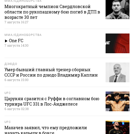
MMA/ЕДИНОБОРСТВА
Многократный чемпион Свердловской
области по рукопашному бою погиб в ДТП в
возрасте 30 лет
7 августа 16:27
MMA/ЕДИНОБОРСТВА
One FC
7 августа 14:30
ДЗЮДО
Умер бывший главный тренер сборных
СССР и России по дзюдо Владимир Каплин
6 августа 15:00
UFC
Царукян сразится с Руффи в соглавном бою
турнира UFC 331 в Лос‑Анджелесе
6 августа 02:38
UFC
Махачев заявил, что ему предложили
начать карьеру в боксе