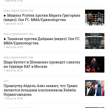
7 августа 21:43
MMA/ЕДИНОБОРСТВА
Мамука Усубян против Марата Григоряна
(видео). One FC. MMA/Единоборства
7 августа 21:43
MMA/ЕДИНОБОРСТВА
Таханеак против Дабдама (видео). One FC.
MMA/Единоборства
7 августа 21:43
MMA/ЕДИНОБОРСТВА
Шара Буллет и Шлеменко проведут схватку
на турнире RAF в Москве
7 августа 21:35
UFC
Промоутер Абдель‑Азиз заявил, что Трамп
является большим поклонником Хабиба
Нурмагомедова
7 августа 16:46