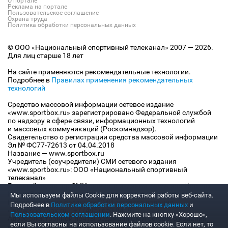
О портале
Реклама на портале
Пользовательское соглашение
Охрана труда
Политика обработки персональных данных
© ООО «Национальный спортивный телеканал» 2007 — 2026.
Для лиц старше 18 лет
На сайте применяются рекомендательные технологии.
Подробнее в
Правилах применения рекомендательных
технологий
Средство массовой информации сетевое издание
«www.sportbox.ru» зарегистрировано Федеральной службой
по надзору в сфере связи, информационных технологий
и массовых коммуникаций (Роскомнадзор).
Свидетельство о регистрации средства массовой информации
Эл № ФС77-72613 от 04.04.2018
Название — www.sportbox.ru
Учредитель (соучредители) СМИ сетевого издания
«www.sportbox.ru»: ООО «Национальный спортивный
телеканал»
Главный редактор СМИ сетевого издания «www.sportbox.ru»:
Конов В.А.
Мы используем файлы Сookie для корректной работы веб-сайта.
Номер телефона редакции СМИ сетевого издания
Подробнее в
Политике обработки персональных данных
и
«www.sportbox.ru»: +7 (495) 653 8419
Пользовательском соглашении
. Нажмите на кнопку «Хорошо»,
Адрес электронной почты редакции СМИ сетевого издания
если Вы согласны на использование файлов cookie. Если нет, то
«www.sportbox.ru»: editor@sportbox.ru