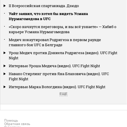
II Всероссийская спартакиада. Дзюдо
Уайт заявил, что хотел бы видеть Усмана
Нурмагомедова в UFC
«Скоро начнутся переговоры, и вы всё узнаете» — Хабиб о
карьере Усмана Нурмагомедова
Медич нокаутировал Родригеза в первом раунде
главного боя UFC в Белграде
Урош Медич против Дэниела Родригеза (видео). UFC Fight
Night
Интервью Уроша Медича (видео). UFC Fight Night
Навахо Стирлинг против Яна Блаховича (видео). UFC
Fight Night
Интервью Марка Вологдина (видео). UFC Fight Night
ЕЩЕ
Помощь
Обратная связь