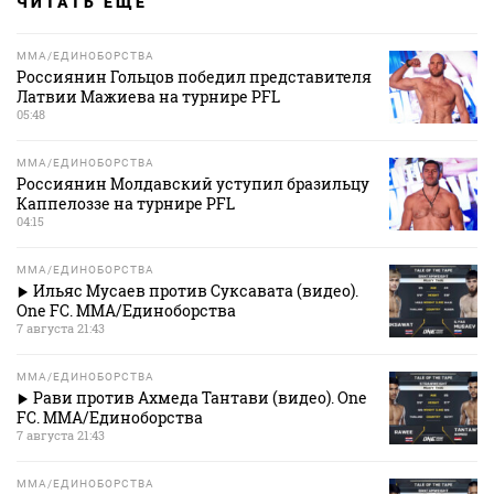
ЧИТАТЬ ЕЩЕ
MMA/ЕДИНОБОРСТВА
Россиянин Гольцов победил представителя
Латвии Мажиева на турнире PFL
05:48
MMA/ЕДИНОБОРСТВА
Россиянин Молдавский уступил бразильцу
Каппелоззе на турнире PFL
04:15
MMA/ЕДИНОБОРСТВА
Ильяс Мусаев против Суксавата (видео).
One FC. MMA/Единоборства
7 августа 21:43
MMA/ЕДИНОБОРСТВА
Рави против Ахмеда Тантави (видео). One
FC. MMA/Единоборства
7 августа 21:43
MMA/ЕДИНОБОРСТВА