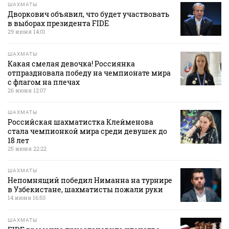
ШАХМАТЫ
Дворкович объявил, что будет участвовать
в выборах президента FIDE
29 июня 14:01
ШАХМАТЫ
Какая смелая девочка! Россиянка
отпраздновала победу на чемпионате мира
с флагом на плечах
26 июня 12:07
ШАХМАТЫ
Российская шахматистка Клейменова
стала чемпионкой мира среди девушек до
18 лет
25 июня 22:22
ШАХМАТЫ
Непомнящий победил Ниманна на турнире
в Узбекистане, шахматисты пожали руки
14 июня 16:50
ШАХМАТЫ