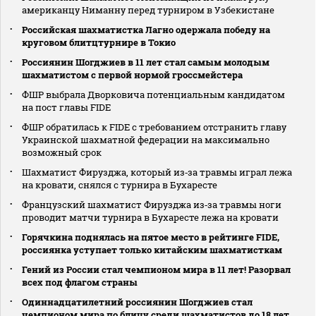
американцу Ниманну перед турниром в Узбекистане
Российская шахматистка Лагно одержала победу на
круговом блитцтурнире в Токио
Россиянин Шогджиев в 11 лет стал самым молодым
шахматистом с первой нормой гроссмейстера
ФШР выбрала Дворковича потенциальным кандидатом
на пост главы FIDE
ФШР обратилась к FIDE с требованием отстранить главу
Украинской шахматной федерации на максимально
возможный срок
Шахматист Фирузджа, который из‑за травмы играл лежа
на кровати, снялся с турнира в Бухаресте
Французский шахматист Фирузджа из‑за травмы ноги
проводит матчи турнира в Бухаресте лежа на кровати
Горячкина поднялась на пятое место в рейтинге FIDE,
россиянка уступает только китайским шахматисткам
Гений из России стал чемпионом мира в 11 лет! Разорвал
всех под флагом страны
Одиннадцатилетний россиянин Шогджиев стал
чемпионом мира по блицу среди шахматистов до 18 лет