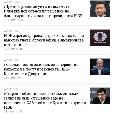
ШАХМАТЫ
«Принял решение уйти из шахмат».
Илюмжинов объяснил решение не
баллотироваться на пост президента FIDE
27 июля 13:32
ШАХМАТЫ
FIDE зарегистрировала трех кандидатов на
выборах главы организации, Илюмжинова
нет в списке
26 июля 22:18
ШАХМАТЫ
«Бесславное, но ожидаемое завершение
карьеры на посту президента FIDE».
Крамник — о Дворковиче
24 июля 14:47
ШАХМАТЫ
«Стороны обмениваются письменными
заявлениями, слушание еще не
назначено». CAS — об иске Крамника против
FIDE
24 июля 11:32