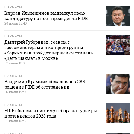
ШАХМАТЫ
Кирсан Илюмжинов выдвинул свою
кандидатуру на пост президента FIDE
20 июля 18:40
ШАХМАТЫ
Дмитрий Губерниев, сеансы с
гроссмейстерами и концерт группы
«Корни»: как пройдет первый фестиваль
«День шахмат» в Москве
17 июля 13:05
ШАХМАТЫ
Владимир Крамник обжаловал в CAS
решение FIDE об отстранении
16 июля 19:44
ШАХМАТЫ
FIDE обновила систему отбора на турниры
претендентов 2028 года
14 июля 15:49
ШАХМАТЫ