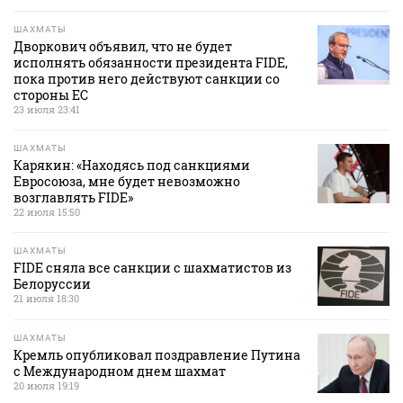
ШАХМАТЫ
Дворкович объявил, что не будет
исполнять обязанности президента FIDE,
пока против него действуют санкции со
стороны ЕС
23 июля 23:41
ШАХМАТЫ
Карякин: «Находясь под санкциями
Евросоюза, мне будет невозможно
возглавлять FIDE»
22 июля 15:50
ШАХМАТЫ
FIDE сняла все санкции с шахматистов из
Белоруссии
21 июля 18:30
ШАХМАТЫ
Кремль опубликовал поздравление Путина
с Международном днем шахмат
20 июля 19:19