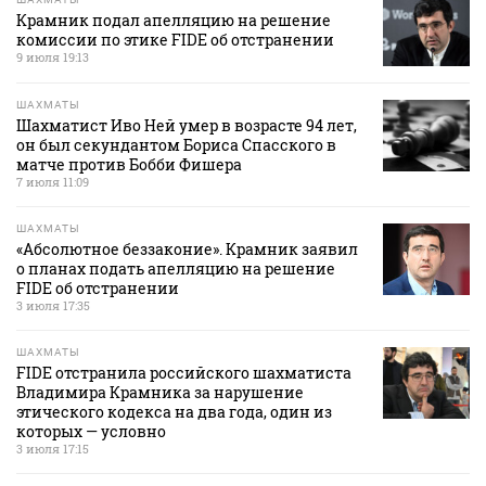
Крамник подал апелляцию на решение
комиссии по этике FIDE об отстранении
9 июля 19:13
ШАХМАТЫ
Шахматист Иво Ней умер в возрасте 94 лет,
он был секундантом Бориса Спасского в
матче против Бобби Фишера
7 июля 11:09
ШАХМАТЫ
«Абсолютное беззаконие». Крамник заявил
о планах подать апелляцию на решение
FIDE об отстранении
3 июля 17:35
ШАХМАТЫ
FIDE отстранила российского шахматиста
Владимира Крамника за нарушение
этического кодекса на два года, один из
которых — условно
3 июля 17:15