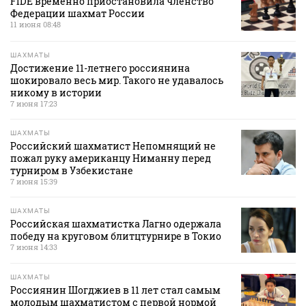
FIDE временно приостановила членство
Федерации шахмат России
11 июня 08:48
ШАХМАТЫ
Достижение 11-летнего россиянина
шокировало весь мир. Такого не удавалось
никому в истории
7 июня 17:23
ШАХМАТЫ
Российский шахматист Непомнящий не
пожал руку американцу Ниманну перед
турниром в Узбекистане
7 июня 15:39
ШАХМАТЫ
Российская шахматистка Лагно одержала
победу на круговом блитцтурнире в Токио
7 июня 14:33
ШАХМАТЫ
Россиянин Шогджиев в 11 лет стал самым
молодым шахматистом с первой нормой