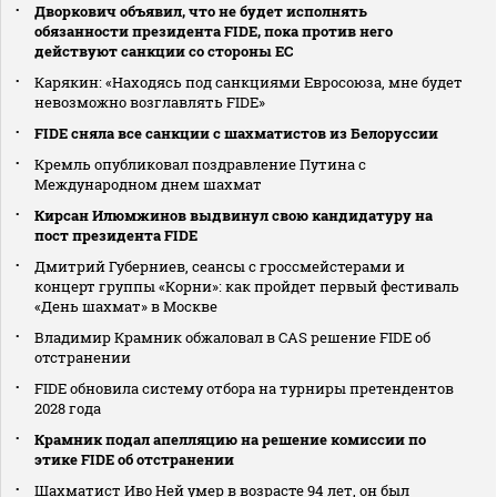
Дворкович объявил, что не будет исполнять
обязанности президента FIDE, пока против него
действуют санкции со стороны ЕС
Карякин: «Находясь под санкциями Евросоюза, мне будет
невозможно возглавлять FIDE»
FIDE сняла все санкции с шахматистов из Белоруссии
Кремль опубликовал поздравление Путина с
Международном днем шахмат
Кирсан Илюмжинов выдвинул свою кандидатуру на
пост президента FIDE
Дмитрий Губерниев, сеансы с гроссмейстерами и
концерт группы «Корни»: как пройдет первый фестиваль
«День шахмат» в Москве
Владимир Крамник обжаловал в CAS решение FIDE об
отстранении
FIDE обновила систему отбора на турниры претендентов
2028 года
Крамник подал апелляцию на решение комиссии по
этике FIDE об отстранении
Шахматист Иво Ней умер в возрасте 94 лет, он был