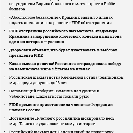
секундантом Бориса Спасского в матче против Бобби
Фишера
«Абсолютное беззаконие». Крамник заявил о планах
подать апелляцию на решение FIDE об отстранении
FIDE отстранила российского шахматиста Владимира
Крамника за нарушение этического кодекса на два года,
один из которых — условно
Дворкович объявил, что будет участвовать в выборах
президента FIDE
Какая смелая девочка! Россиянка отпраздновала победу
на чемпионате мира с флагом на плечах
Российская шахматистка Клейменова стала чемпионкой
мира среди девушек до 18 лет
Непомнящий победил Ниманна на турнире в
Узбекистане, шахматисты пожали руки
FIDE временно приостановила членство Федерации
шахмат России
Достижение 11-летнего россиянина шокировало весь
мир. Такого не удавалось никому в истории
Российский шахматист Непомнящий не пожал руку