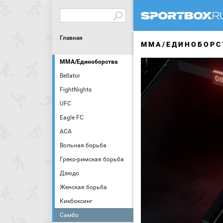
Главная
MMA/ЕДИНОБОРС
MMA/Единоборства
Bellator
FightNights
UFC
Eagle FC
АСА
Вольная борьба
Греко-римская борьба
Дзюдо
Женская борьба
Кикбоксинг
Самбо