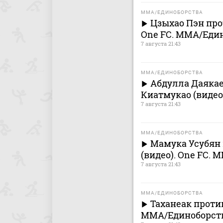
MMA/ЕДИНОБОРСТВА
Цзыхао Пэн про
One FC. MMA/Еди
7 августа 21:43
MMA/ЕДИНОБОРСТВА
Абдулла Даякае
Киатмукао (видео
7 августа 21:43
MMA/ЕДИНОБОРСТВА
Мамука Усубян 
(видео). One FC.
7 августа 21:43
MMA/ЕДИНОБОРСТВА
Таханеак против
MMA/Единоборст