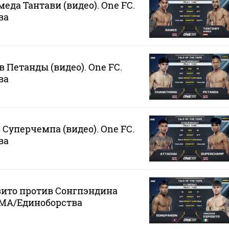
еда Тантави (видео). One FC.
ва
 Петанды (видео). One FC.
ва
 Суперчемпа (видео). One FC.
ва
зито против Сонгпэндина
 MMA/Единоборства