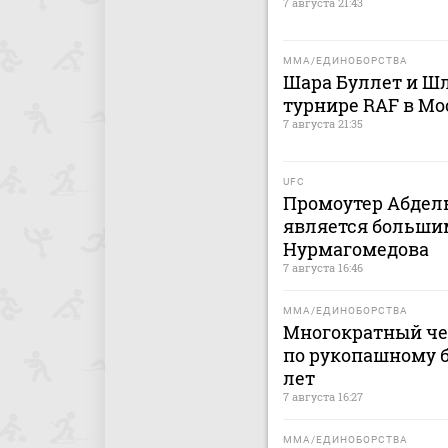
7 августа 21:43
MMA/ЕДИНОБОРСТВА
Шара Буллет и Шл
турнире RAF в Мо
7 августа 21:35
UFC
Промоутер Абдель
является больши
Нурмагомедова
7 августа 16:46
MMA/ЕДИНОБОРСТВА
Многократный че
по рукопашному б
лет
7 августа 16:27
MMA/ЕДИНОБОРСТВА