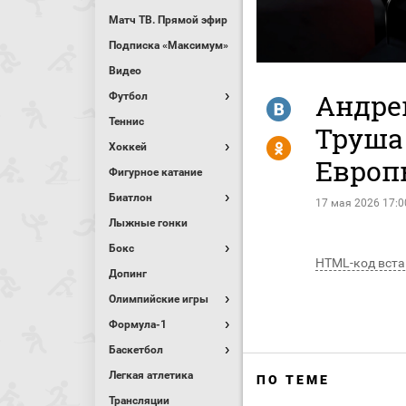
Матч ТВ. Прямой эфир
Подписка «Максимум»
Видео
Андре
Футбол
R
Теннис
Труша 
Y
Хоккей
Европ
Фигурное катание
Биатлон
17 мая 2026 17:0
Лыжные гонки
Бокс
HTML-код вста
Допинг
Олимпийские игры
Формула-1
Баскетбол
Легкая атлетика
ПО ТЕМЕ
Трансляции