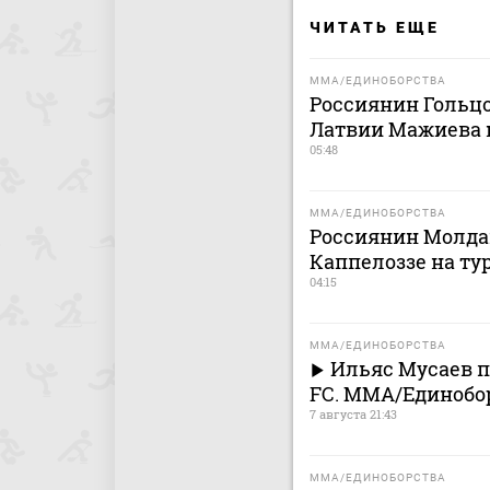
ЧИТАТЬ ЕЩЕ
MMA/ЕДИНОБОРСТВА
Россиянин Гольц
Латвии Мажиева 
05:48
MMA/ЕДИНОБОРСТВА
Россиянин Молда
Каппелоззе на ту
04:15
MMA/ЕДИНОБОРСТВА
Ильяс Мусаев п
FC. MMA/Единобо
7 августа 21:43
MMA/ЕДИНОБОРСТВА