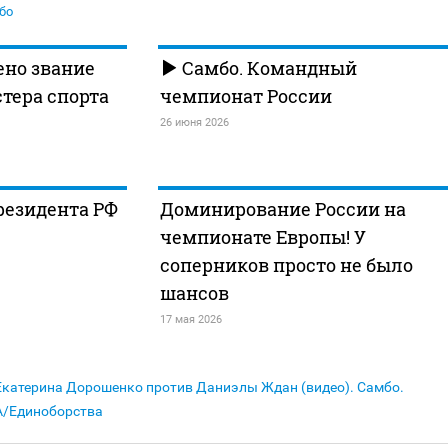
бо
ено звание
Самбо. Командный
тера спорта
чемпионат России
26 июня 2026
резидента РФ
Доминирование России на
чемпионате Европы! У
соперников просто не было
шансов
17 мая 2026
Екатерина Дорошенко против Даниэлы Ждан (видео). Самбо.
A/Единоборства