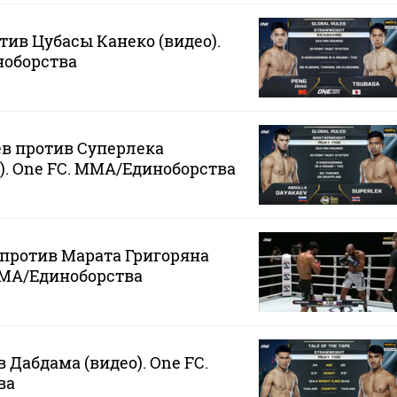
тив Цубасы Канеко (видео).
ноборства
в против Суперлека
). One FC. MMA/Единоборства
против Марата Григоряна
 MMA/Единоборства
 Дабдама (видео). One FC.
ва