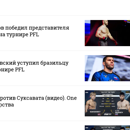
ов победил представителя
на турнире PFL
вский уступил бразильцу
рнире PFL
ротив Суксавата (видео). One
рства