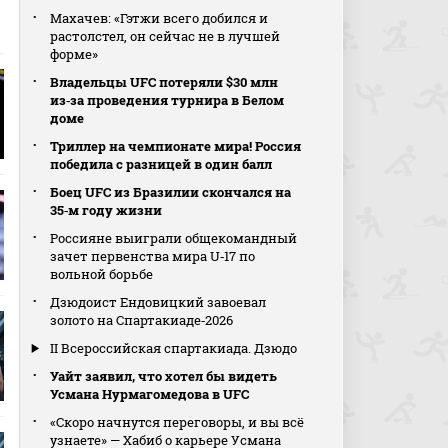
Махачев: «Гэтжи всего добился и
растолстел, он сейчас не в лучшей
форме»
Владельцы UFC потеряли $30 млн
из‑за проведения турнира в Белом
доме
Триллер на чемпионате мира! Россия
победила с разницей в один балл
Боец UFC из Бразилии скончался на
35‑м году жизни
Россияне выиграли общекомандный
зачет первенства мира U‑17 по
вольной борьбе
Дзюдоист Ендовицкий завоевал
золото на Спартакиаде‑2026
II Всероссийская спартакиада. Дзюдо
Уайт заявил, что хотел бы видеть
Усмана Нурмагомедова в UFC
«Скоро начнутся переговоры, и вы всё
узнаете» — Хабиб о карьере Усмана