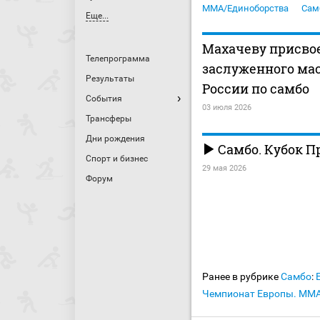
MMA/Единоборства
Сам
Еще...
Махачеву присво
Телепрограмма
заслуженного мас
Результаты
России по самбо
События
03 июля 2026
Трансферы
Дни рождения
Самбо. Кубок П
Спорт и бизнес
29 мая 2026
Форум
Ранее в рубрике
Самбо
:
Чемпионат Европы. MM