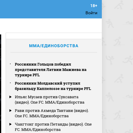
Войти
MMA/ЕДИНОБОРСТВА
Россиянин Гольцов победил
представителя Латвии Мажиева на
турнире PFL
Россиянин Молдавский уступил
бразильцу Каппелоззе на турнире PFL
Ильяс Мусаев против Суксавата
(видео). One FC. MMA/Единоборства
Рави против Ахмеда Тантави (видео).
One FC. MMA/Единоборства
Чангтонг против Петанды (видео). One
FC. MMA/Единоборства