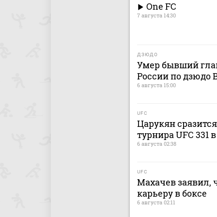
One FC
7 августа 14:30
ДЗЮДО
Умер бывший гла
России по дзюдо
6 августа 15:00
UFC
Царукян сразится
турнира UFC 331 
6 августа 02:38
UFC
Махачев заявил, 
карьеру в боксе
6 августа 02:11