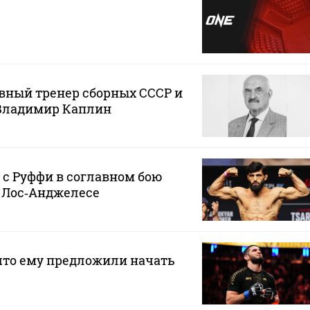
вный тренер сборных СССР и
 Владимир Каплин
 с Руффи в соглавном бою
в Лос‑Анджелесе
что ему предложили начать