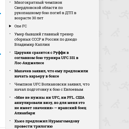
Многократный чемпион
Свердловской области по
рукопашному бою погиб в ДТП в
возрасте 30 лет
One FC
Умер бывший главный тренер
сборных СССР и России по дзюдо
Владимир Каплин
Царукян сразится с Руффи в
соглавном бою турнира UFC 331 в
Лос‑Анджелесе
Махачев заявил, что ему предложили
начать карьеру в боксе
Чемпион UFC Волкановски заявил, что
начал подготовку к бою с Евлоевым
«Мне не нужны ни UFC, ни PFL. США
аннулировали визу, но для меня это
не имеет значения» — иранский боец
Алиакбари
Хьюз предложил Нурмагомедову
провести трилогию