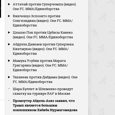
Аттачай против Суперчемпа (видео).
One FC. MMA/Единоборства
Винченцо Эспозито против
Сонгпэндина (видео). One FC. MMA/
Единоборства
Цзыхао Пэн против Цубасы Канеко
(видео). One FC. MMA/Единоборства
Абдулла Даякаев против Суперлека
Киатмукао (видео). One FC. MMA/
Единоборства
Мамука Усубян против Марата
Григоряна (видео). One FC. MMA/
Единоборства
Таханеак против Дабдама (видео). One
FC. MMA/Единоборства
Шара Буллет и Шлеменко проведут
схватку на турнире RAF в Москве
Промоутер Абдель‑Азиз заявил, что
Трамп является большим
поклонником Хабиба Нурмагомедова