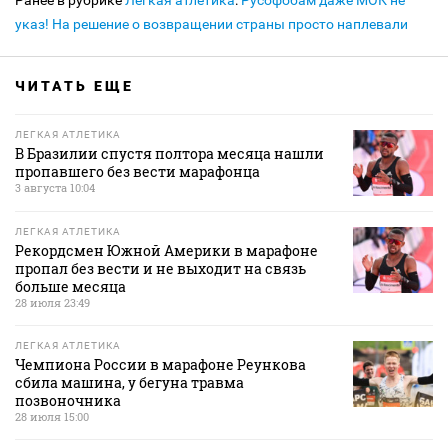
Ранее в рубрике
Легкая атлетика
:
Русофобам даже МОК не
указ! На решение о возвращении страны просто наплевали
ЧИТАТЬ ЕЩЕ
ЛЕГКАЯ АТЛЕТИКА
В Бразилии спустя полтора месяца нашли
пропавшего без вести марафонца
3 августа 10:04
ЛЕГКАЯ АТЛЕТИКА
Рекордсмен Южной Америки в марафоне
пропал без вести и не выходит на связь
больше месяца
28 июля 23:49
ЛЕГКАЯ АТЛЕТИКА
Чемпиона России в марафоне Реункова
сбила машина, у бегуна травма
позвоночника
28 июля 15:00