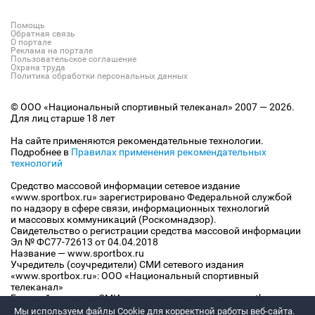
Помощь
Обратная связь
О портале
Реклама на портале
Пользовательское соглашение
Охрана труда
Политика обработки персональных данных
© ООО «Национальный спортивный телеканал» 2007 — 2026.
Для лиц старше 18 лет
На сайте применяются рекомендательные технологии.
Подробнее в
Правилах применения рекомендательных
технологий
Средство массовой информации сетевое издание
«www.sportbox.ru» зарегистрировано Федеральной службой
по надзору в сфере связи, информационных технологий
и массовых коммуникаций (Роскомнадзор).
Свидетельство о регистрации средства массовой информации
Эл № ФС77-72613 от 04.04.2018
Название — www.sportbox.ru
Учредитель (соучредители) СМИ сетевого издания
«www.sportbox.ru»: ООО «Национальный спортивный
телеканал»
Главный редактор СМИ сетевого издания «www.sportbox.ru»:
Конов В.А.
Мы используем файлы Сookie для корректной работы веб-сайта.