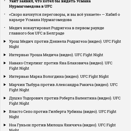
Уайт заявил, что хотел бы видеть Усмана
Нурмагомедова в UFC
«Скоро начнутся переговоры, и вы всё узнаете» — Хабиб о
карьере Усмана Нурмагомедова
Медич нокаутировал Родригеза в первом раунде
главного боя UFC в Белграде
Урош Медич против Дэниела Родригеза (видео). UFC Fight
Night
Интервью Уроша Медича (видео). UFC Fight Night
Навахо Стирлинг против Яна Блаховича (видео). UFC
Fight Night
Интервью Марка Вологдина (видео). UFC Fight Night
Марчин Тыбура против Александра Ракича (видео). UFC
Fight Night
Душко Тодорович против Роберта Валентина (видео). UFC
Fight Night
Власто Сепо против Гилберта Урбины (видео). UFC Fight
Night
Ноа Гуньон против Милоша Яничича (видео). UFC Fight
Night