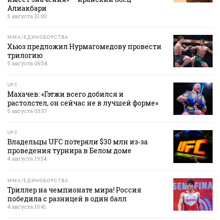
Алиакбари
5 августа 21:00
MMA/ЕДИНОБОРСТВА
Хьюз предложил Нурмагомедову провести
трилогию
5 августа 06:54
UFC
Махачев: «Гэтжи всего добился и
растолстел, он сейчас не в лучшей форме»
5 августа 03:57
UFC
Владельцы UFC потеряли $30 млн из‑за
проведения турнира в Белом доме
4 августа 19:54
MMA/ЕДИНОБОРСТВА
Триллер на чемпионате мира! Россия
победила с разницей в один балл
4 августа 10:41