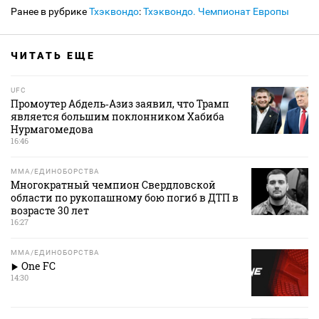
Ранее в рубрике
Тхэквондо
:
Тхэквондо. Чемпионат Европы
ЧИТАТЬ ЕЩЕ
UFC
Промоутер Абдель‑Азиз заявил, что Трамп
является большим поклонником Хабиба
Нурмагомедова
16:46
MMA/ЕДИНОБОРСТВА
Многократный чемпион Свердловской
области по рукопашному бою погиб в ДТП в
возрасте 30 лет
16:27
MMA/ЕДИНОБОРСТВА
One FC
14:30