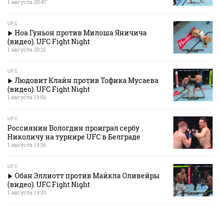
1 августа 20:47
UFC
Ноа Гуньон против Милоша Яничича
(видео). UFC Fight Night
1 августа 20:21
UFC
Людовит Клайн против Тофика Мусаева
(видео). UFC Fight Night
1 августа 19:56
UFC
Россиянин Вологдин проиграл сербу
Николичу на турнире UFC в Белграде
1 августа 19:36
UFC
Обан Эллиотт против Майкла Оливейры
(видео). UFC Fight Night
1 августа 19:30