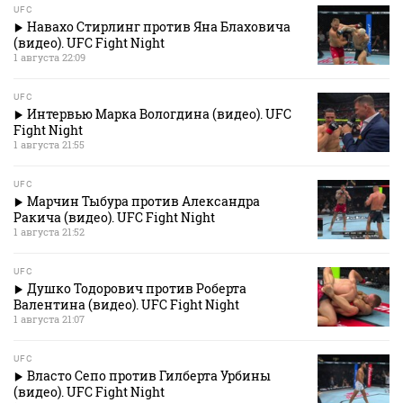
UFC
Навахо Стирлинг против Яна Блаховича
(видео). UFC Fight Night
1 августа 22:09
UFC
Интервью Марка Вологдина (видео). UFC
Fight Night
1 августа 21:55
UFC
Марчин Тыбура против Александра
Ракича (видео). UFC Fight Night
1 августа 21:52
UFC
Душко Тодорович против Роберта
Валентина (видео). UFC Fight Night
1 августа 21:07
UFC
Власто Сепо против Гилберта Урбины
(видео). UFC Fight Night