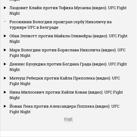
Людовит Клайн против Тофика Мусаева (видео). UFC Fight
Night
Россиянин Вологдин проиграл сербу Николичу на
турнире UFC в Белграде
Обан Эллиотт против Майкла Оливейры (видео). UFC Fight
Night
Марк Вологдин против Борислава Николича (видео). UFC
Fight Night
Деннис Бузукджа против Богдана Града (видео). UFC Fight
Night
Матеуш Ребецки против Кайла Преполека (видео). UFC
Fight Night
Нина Милосевич против Хайли Кован (видео). UFC Fight
Night
Йован Лека против Александера Поппека (видео). UFC
Fight Night
ЕЩЕ