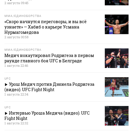
2 августа 09:45
MMA/ЕДИНОБОРСТВА
«Скоро начнутся переговоры, и вы всё
узнаете» — Хабиб о карьере Усмана
Нурмагомедова
2 августа 00:58
MMA/ЕДИНОБОРСТВА
Медич нокаутировал Родригеза в первом
раунде главного боя UFC в Белграде
1 августа 22:46
UFC
Урош Медич против Дэниела Родригеза
(видео). UFC Fight Night
1 августа 22:34
UFC
Интервью Уроша Медича (видео). UFC
Fight Night
1 августа 22:32