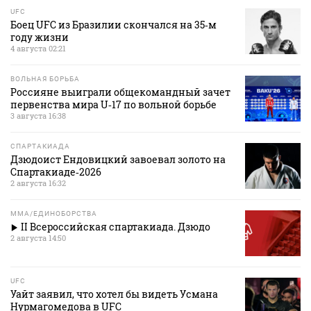
UFC
Боец UFC из Бразилии скончался на 35‑м
году жизни
4 августа 02:21
ВОЛЬНАЯ БОРЬБА
Россияне выиграли общекомандный зачет
первенства мира U‑17 по вольной борьбе
3 августа 16:38
СПАРТАКИАДА
Дзюдоист Ендовицкий завоевал золото на
Спартакиаде‑2026
2 августа 16:32
MMA/ЕДИНОБОРСТВА
II Всероссийская спартакиада. Дзюдо
2 августа 14:50
UFC
Уайт заявил, что хотел бы видеть Усмана
Нурмагомедова в UFC