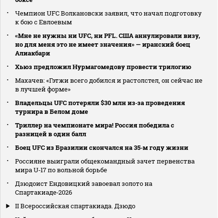
Чемпион UFC Волкановски заявил, что начал подготовку
к бою с Евлоевым
«Мне не нужны ни UFC, ни PFL. США аннулировали визу,
но для меня это не имеет значения» — иранский боец
Алиакбари
Хьюз предложил Нурмагомедову провести трилогию
Махачев: «Гэтжи всего добился и растолстел, он сейчас не
в лучшей форме»
Владельцы UFC потеряли $30 млн из‑за проведения
турнира в Белом доме
Триллер на чемпионате мира! Россия победила с
разницей в один балл
Боец UFC из Бразилии скончался на 35‑м году жизни
Россияне выиграли общекомандный зачет первенства
мира U‑17 по вольной борьбе
Дзюдоист Ендовицкий завоевал золото на
Спартакиаде‑2026
II Всероссийская спартакиада. Дзюдо