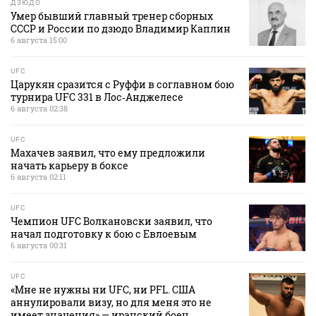
ДЗЮДО
Умер бывший главный тренер сборных
СССР и России по дзюдо Владимир Каплин
6 августа 15:00
UFC
Царукян сразится с Руффи в соглавном бою
турнира UFC 331 в Лос‑Анджелесе
6 августа 02:38
UFC
Махачев заявил, что ему предложили
начать карьеру в боксе
6 августа 02:11
UFC
Чемпион UFC Волкановски заявил, что
начал подготовку к бою с Евлоевым
6 августа 00:31
UFC
«Мне не нужны ни UFC, ни PFL. США
аннулировали визу, но для меня это не
имеет значения» — иранский боец