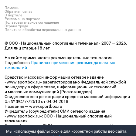
Помощь
Обратная связь
О портале
Реклама на портале
Пользовательское соглашение
Охрана труда
Политика обработки персональных данных
© ООО «Национальный спортивный телеканал» 2007 — 2026.
Для лиц старше 18 лет
На сайте применяются рекомендательные технологии.
Подробнее в
Правилах применения рекомендательных
технологий
Средство массовой информации сетевое издание
«www.sportbox.ru» зарегистрировано Федеральной службой
по надзору в сфере связи, информационных технологий
и массовых коммуникаций (Роскомнадзор).
Свидетельство о регистрации средства массовой информации
Эл № ФС77-72613 от 04.04.2018
Название — www.sportbox.ru
Учредитель (соучредители) СМИ сетевого издания
«www.sportbox.ru»: ООО «Национальный спортивный
телеканал»
Главный редактор СМИ сетевого издания «www.sportbox.ru»:
Конов В.А.
Мы используем файлы Сookie для корректной работы веб-сайта.
Номер телефона редакции СМИ сетевого издания