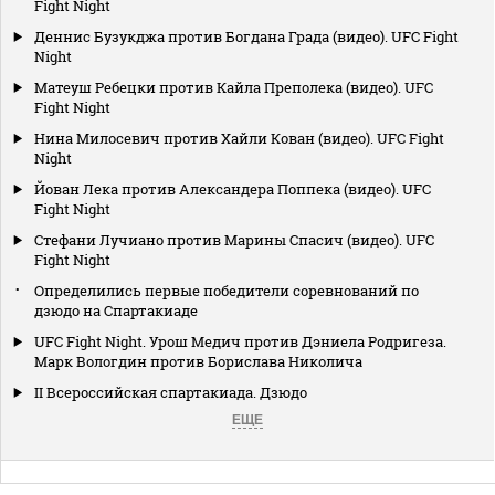
Fight Night
Деннис Бузукджа против Богдана Града (видео). UFC Fight
Night
Матеуш Ребецки против Кайла Преполека (видео). UFC
Fight Night
Нина Милосевич против Хайли Кован (видео). UFC Fight
Night
Йован Лека против Александера Поппека (видео). UFC
Fight Night
Стефани Лучиано против Марины Спасич (видео). UFC
Fight Night
Определились первые победители соревнований по
дзюдо на Спартакиаде
UFC Fight Night. Урош Медич против Дэниела Родригеза.
Марк Вологдин против Борислава Николича
II Всероссийская спартакиада. Дзюдо
ЕЩЕ