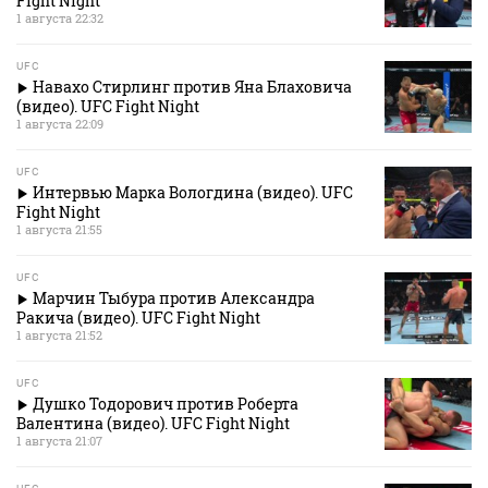
Fight Night
1 августа 22:32
UFC
Навахо Стирлинг против Яна Блаховича
(видео). UFC Fight Night
1 августа 22:09
UFC
Интервью Марка Вологдина (видео). UFC
Fight Night
1 августа 21:55
UFC
Марчин Тыбура против Александра
Ракича (видео). UFC Fight Night
1 августа 21:52
UFC
Душко Тодорович против Роберта
Валентина (видео). UFC Fight Night
1 августа 21:07