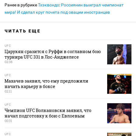
Ранее в рубрике
Тхэквондо
:
Россиянин выиграл чемпионат
мира! И сделал круг почета под овации иностранцев
ЧИТАТЬ ЕЩЕ
UFC
Царукян сразится с Руффи в соглавном бою
турнира UFC 331 в Лос‑Анджелесе
02:38
UFC
Махачев заявил, что ему предложили
начать карьеру в боксе
02:11
UFC
Чемпион UFC Волкановски заявил, что
начал подготовку к бою с Евлоевым
00:31
UFC