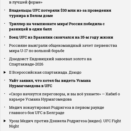
в лучшей форме»
Владельцы UFC потеряли $30 млн из‑за проведения
турнира в Белом доме
Триллер на чемпионате мира! Россия победила с
разницей в один балл
Боец UFC из Бразилии скончался на 35‑м году жизни
Россияне выиграли общекомандный зачет первенства
мира U‑17 по вольной борьбе
Дзюдоист Ендовицкий завоевал золото на
Спартакиаде‑2026
II Всероссийская спартакиада. Дзюдо
Уайт заявил, что хотел бы видеть Усмана
Нурмагомедова в UFC
«Скоро начнутся переговоры, и вы всё узнаете» — Хабиб о
карьере Усмана Нурмагомедова
Медич нокаутировал Родригеза в первом раунде
главного боя UFC в Белграде
Урош Медич против Дэниела Родригеза (видео). UFC Fight
Night