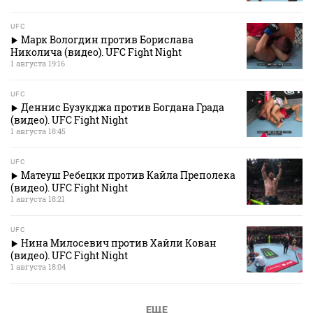
UFC
Марк Вологдин против Борислава
Николича (видео). UFC Fight Night
1 августа 19:16
UFC
Деннис Бузукджа против Богдана Града
(видео). UFC Fight Night
1 августа 18:45
UFC
Матеуш Ребецки против Кайла Преполека
(видео). UFC Fight Night
1 августа 18:21
UFC
Нина Милосевич против Хайли Кован
(видео). UFC Fight Night
1 августа 18:04
ЕЩЕ