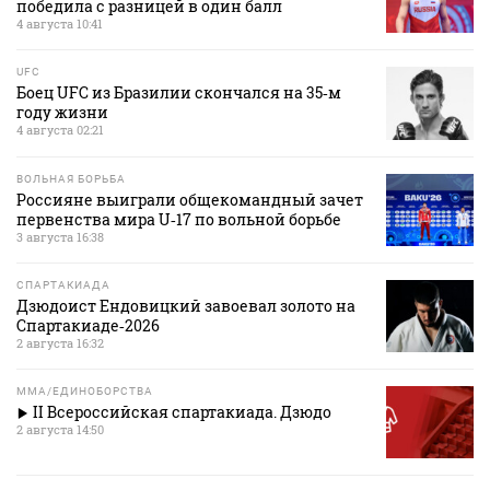
победила с разницей в один балл
4 августа 10:41
UFC
Боец UFC из Бразилии скончался на 35‑м
году жизни
4 августа 02:21
ВОЛЬНАЯ БОРЬБА
Россияне выиграли общекомандный зачет
первенства мира U‑17 по вольной борьбе
3 августа 16:38
СПАРТАКИАДА
Дзюдоист Ендовицкий завоевал золото на
Спартакиаде‑2026
2 августа 16:32
MMA/ЕДИНОБОРСТВА
II Всероссийская спартакиада. Дзюдо
2 августа 14:50