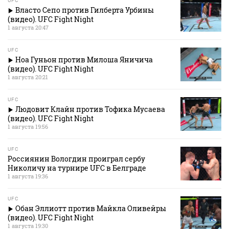
UFC
Власто Сепо против Гилберта Урбины
(видео). UFC Fight Night
1 августа 20:47
UFC
Ноа Гуньон против Милоша Яничича
(видео). UFC Fight Night
1 августа 20:21
UFC
Людовит Клайн против Тофика Мусаева
(видео). UFC Fight Night
1 августа 19:56
UFC
Россиянин Вологдин проиграл сербу
Николичу на турнире UFC в Белграде
1 августа 19:36
UFC
Обан Эллиотт против Майкла Оливейры
(видео). UFC Fight Night
1 августа 19:30