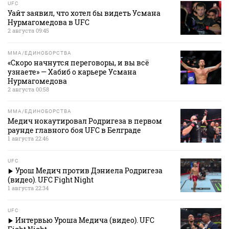
UFC
Уайт заявил, что хотел бы видеть Усмана
Нурмагомедова в UFC
2 августа 09:45
MMA/ЕДИНОБОРСТВА
«Скоро начнутся переговоры, и вы всё
узнаете» — Хабиб о карьере Усмана
Нурмагомедова
2 августа 00:58
MMA/ЕДИНОБОРСТВА
Медич нокаутировал Родригеза в первом
раунде главного боя UFC в Белграде
1 августа 22:46
UFC
Урош Медич против Дэниела Родригеза
(видео). UFC Fight Night
1 августа 22:34
UFC
Интервью Уроша Медича (видео). UFC