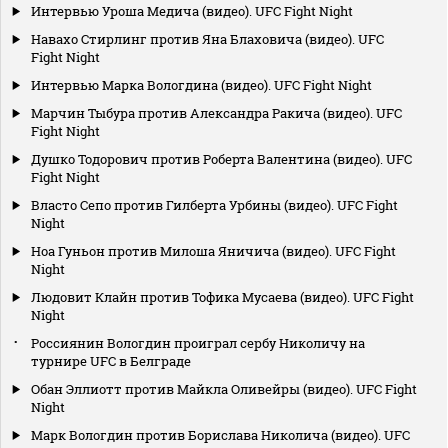
Интервью Уроша Медича (видео). UFC Fight Night
Навахо Стирлинг против Яна Блаховича (видео). UFC
Fight Night
Интервью Марка Вологдина (видео). UFC Fight Night
Марчин Тыбура против Александра Ракича (видео). UFC
Fight Night
Душко Тодорович против Роберта Валентина (видео). UFC
Fight Night
Власто Сепо против Гилберта Урбины (видео). UFC Fight
Night
Ноа Гуньон против Милоша Яничича (видео). UFC Fight
Night
Людовит Клайн против Тофика Мусаева (видео). UFC Fight
Night
Россиянин Вологдин проиграл сербу Николичу на
турнире UFC в Белграде
Обан Эллиотт против Майкла Оливейры (видео). UFC Fight
Night
Марк Вологдин против Борислава Николича (видео). UFC