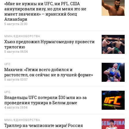
«Мне не нужны ни UFC, ни PFL. США
аннулировали визу, но для меня это не
имеет значения» — иранский боец
Алиакбари
5 августа 21:00
MMA/ЕДИНОБОРСТВА
Хьюз предложил Нурмагомедову провести
трилогию
5 августа 06:54
UFC
Махачев: «Гэтжи всего добился и
растолстел, он сейчас не в лучшей форме»
5 августа 03:57
UFC
Владельцы UFC потеряли $30 млн из‑за
проведения турнира в Белом доме
4 августа 19:54
MMA/ЕДИНОБОРСТВА
Триллер на чемпионате мира! Россия