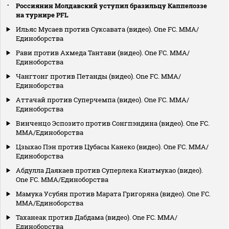
Россиянин Молдавский уступил бразильцу Каппелоззе
на турнире PFL
Ильяс Мусаев против Суксавата (видео). One FC. MMA/
Единоборства
Рави против Ахмеда Тантави (видео). One FC. MMA/
Единоборства
Чангтонг против Петанды (видео). One FC. MMA/
Единоборства
Аттачай против Суперчемпа (видео). One FC. MMA/
Единоборства
Винченцо Эспозито против Сонгпэндина (видео). One FC.
MMA/Единоборства
Цзыхао Пэн против Цубасы Канеко (видео). One FC. MMA/
Единоборства
Абдулла Даякаев против Суперлека Киатмукао (видео).
One FC. MMA/Единоборства
Мамука Усубян против Марата Григоряна (видео). One FC.
MMA/Единоборства
Таханеак против Дабдама (видео). One FC. MMA/
Единоборства