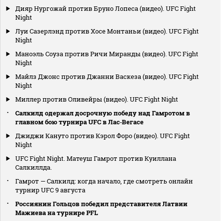
Дияр Нургожай против Бруно Лопеса (видео). UFC Fight
Night
Луи Сазерлэнд против Хосе Монтаньи (видео). UFC Fight
Night
Маноэль Соуза против Ричи Миранды (видео). UFC Fight
Night
Майлз Джонс против Джанни Васкеза (видео). UFC Fight
Night
Миллер против Оливейры (видео). UFC Fight Night
Салкилд одержал досрочную победу над Гамротом в
главном бою турнира UFC в Лас‑Вегасе
Джиджи Кануто против Кэрол Форо (видео). UFC Fight
Night
UFC Fight Night. Матеуш Гамрот против Куиллана
Салкиллда.
Гамрот — Салкилд: когда начало, где смотреть онлайн
турнир UFC 9 августа
Россиянин Гольцов победил представителя Латвии
Мажиева на турнире PFL