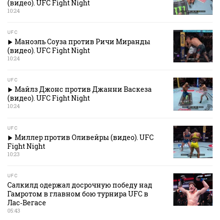
(видео). UFC Fight Night
10:24
UFC
Маноэль Соуза против Ричи Миранды
(видео). UFC Fight Night
10:24
UFC
Майлз Джонс против Джанни Васкеза
(видео). UFC Fight Night
10:24
UFC
Миллер против Оливейры (видео). UFC
Fight Night
10:23
UFC
Салкилд одержал досрочную победу над
Гамротом в главном бою турнира UFC в
Лас‑Вегасе
05:43