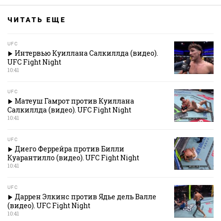
ЧИТАТЬ ЕЩЕ
UFC
Интервью Куиллана Салкиллда (видео).
UFC Fight Night
10:41
UFC
Матеуш Гамрот против Куиллана
Салкиллда (видео). UFC Fight Night
10:41
UFC
Диего Феррейра против Билли
Куарантилло (видео). UFC Fight Night
10:41
UFC
Даррен Элкинс против Ядье дель Валле
(видео). UFC Fight Night
10:41