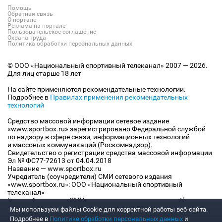
Помощь
Обратная связь
О портале
Реклама на портале
Пользовательское соглашение
Охрана труда
Политика обработки персональных данных
© ООО «Национальный спортивный телеканал» 2007 — 2026.
Для лиц старше 18 лет
На сайте применяются рекомендательные технологии.
Подробнее в
Правилах применения рекомендательных
технологий
Средство массовой информации сетевое издание
«www.sportbox.ru» зарегистрировано Федеральной службой
по надзору в сфере связи, информационных технологий
и массовых коммуникаций (Роскомнадзор).
Свидетельство о регистрации средства массовой информации
Эл № ФС77-72613 от 04.04.2018
Название — www.sportbox.ru
Учредитель (соучредители) СМИ сетевого издания
«www.sportbox.ru»: ООО «Национальный спортивный
телеканал»
Главный редактор СМИ сетевого издания «www.sportbox.ru»:
Конов В.А.
Мы используем файлы Сookie для корректной работы веб-сайта.
Номер телефона редакции СМИ сетевого издания
Подробнее в
Политике обработки персональных данных
и