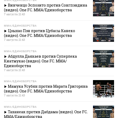
MMA/ЕДИНОБОРСТВА
Винченцо Эспозито против Сонгпэндина
(видео). One FC. MMA/Единоборства
7 августа 21:43
MMA/ЕДИНОБОРСТВА
Цзыхао Пэн против Цубасы Канеко
(видео). One FC. MMA/Единоборства
7 августа 21:43
MMA/ЕДИНОБОРСТВА
Абдулла Даякаев против Суперлека
Киатмукао (видео). One FC. MMA/
Единоборства
7 августа 21:43
MMA/ЕДИНОБОРСТВА
Мамука Усубян против Марата Григоряна
(видео). One FC. MMA/Единоборства
7 августа 21:43
MMA/ЕДИНОБОРСТВА
Таханеак против Дабдама (видео). One FC.
MMA/Единоборства