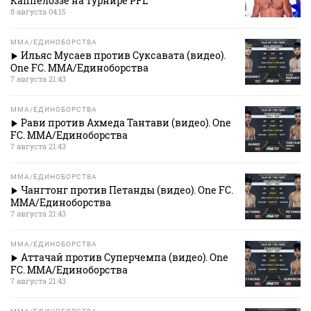
Каппелоззе на турнире PFL
8 августа 04:15
MMA/ЕДИНОБОРСТВА
Ильяс Мусаев против Суксавата (видео).
One FC. MMA/Единоборства
7 августа 21:43
MMA/ЕДИНОБОРСТВА
Рави против Ахмеда Тантави (видео). One
FC. MMA/Единоборства
7 августа 21:43
MMA/ЕДИНОБОРСТВА
Чангтонг против Петанды (видео). One FC.
MMA/Единоборства
7 августа 21:43
MMA/ЕДИНОБОРСТВА
Аттачай против Суперчемпа (видео). One
FC. MMA/Единоборства
7 августа 21:43