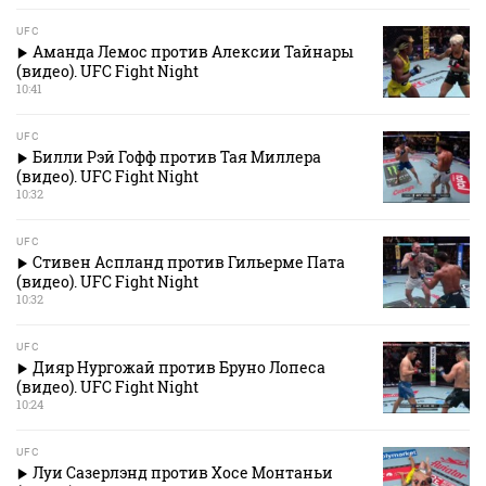
UFC
Аманда Лемос против Алексии Тайнары
(видео). UFC Fight Night
10:41
UFC
Билли Рэй Гофф против Тая Миллера
(видео). UFC Fight Night
10:32
UFC
Стивен Аспланд против Гильерме Пата
(видео). UFC Fight Night
10:32
UFC
Дияр Нургожай против Бруно Лопеса
(видео). UFC Fight Night
10:24
UFC
Луи Сазерлэнд против Хосе Монтаньи