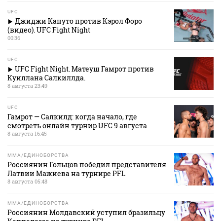
UFC
Джиджи Кануто против Кэрол Форо
(видео). UFC Fight Night
00:36
UFC
UFC Fight Night. Матеуш Гамрот против
Куиллана Салкиллда.
8 августа 23:49
UFC
Гамрот — Салкилд: когда начало, где
смотреть онлайн турнир UFC 9 августа
8 августа 16:45
MMA/ЕДИНОБОРСТВА
Россиянин Гольцов победил представителя
Латвии Мажиева на турнире PFL
8 августа 05:48
MMA/ЕДИНОБОРСТВА
Россиянин Молдавский уступил бразильцу