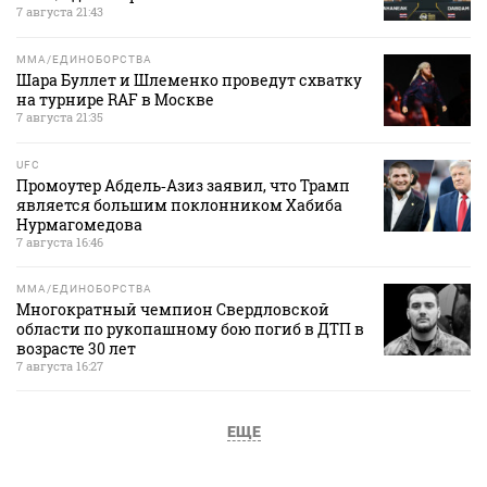
7 августа 21:43
MMA/ЕДИНОБОРСТВА
Шара Буллет и Шлеменко проведут схватку
на турнире RAF в Москве
7 августа 21:35
UFC
Промоутер Абдель‑Азиз заявил, что Трамп
является большим поклонником Хабиба
Нурмагомедова
7 августа 16:46
MMA/ЕДИНОБОРСТВА
Многократный чемпион Свердловской
области по рукопашному бою погиб в ДТП в
возрасте 30 лет
7 августа 16:27
ЕЩЕ