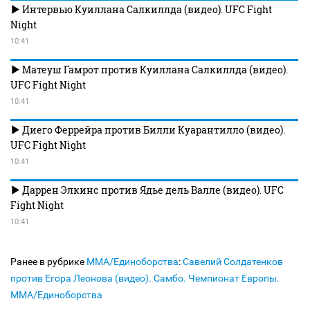
Интервью Куиллана Салкиллда (видео). UFC Fight
Night
10:41
Матеуш Гамрот против Куиллана Салкиллда (видео).
UFC Fight Night
10:41
Диего Феррейра против Билли Куарантилло (видео).
UFC Fight Night
10:41
Даррен Элкинс против Ядье дель Валле (видео). UFC
Fight Night
10:41
Ранее в рубрике
MMA/Единоборства
:
Савелий Солдатенков
против Егора Леонова (видео). Самбо. Чемпионат Европы.
MMA/Единоборства