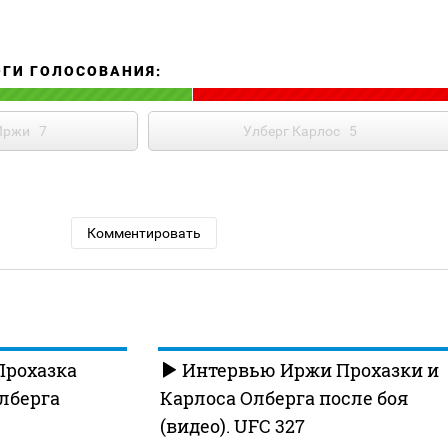
ОГИ ГОЛОСОВАНИЯ:
Иржи
7
Улберг Карлос
5
Комментировать
Прохазка
Интервью Иржи Прохазки и
лберга
Карлоса Олберга после боя
(видео). UFC 327