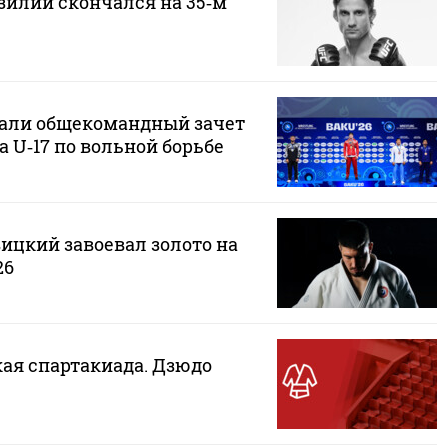
зилии скончался на 35‑м
али общекомандный зачет
 U‑17 по вольной борьбе
ицкий завоевал золото на
26
кая спартакиада. Дзюдо