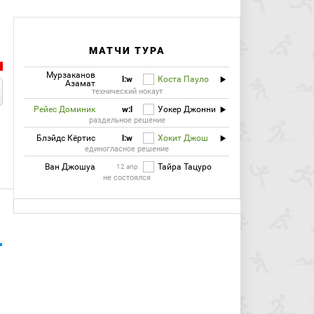
МАТЧИ ТУРА
Мурзаканов
l:w
Коста Пауло
Азамат
технический нокаут
Рейес Доминик
w:l
Уокер Джонни
раздельное решение
Блэйдс Кёртис
l:w
Хокит Джош
единогласное решение
Ван Джошуа
Тайра Тацуро
12 апр
не состоялся