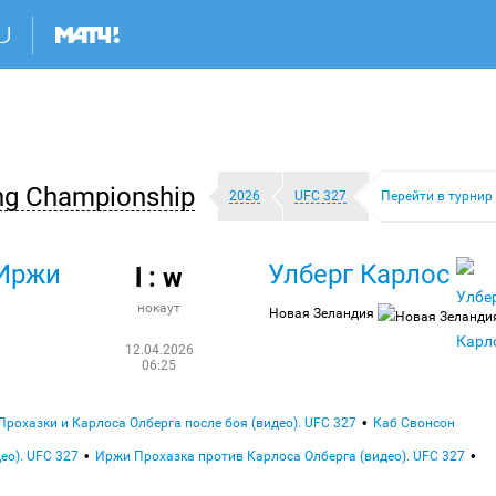
ing Championship
2026
UFC 327
Перейти в турнир
 Иржи
Улберг Карлос
l : w
нокаут
Новая Зеландия
12.04.2026
06:25
рохазки и Карлоса Олберга после боя (видео). UFC 327
Каб Свонсон
ео). UFC 327
Иржи Прохазка против Карлоса Олберга (видео). UFC 327