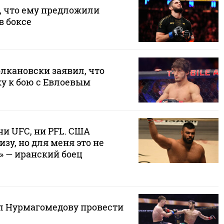
, что ему предложили
в боксе
лкановски заявил, что
ку к бою с Евлоевым
и UFC, ни PFL. США
зу, но для меня это не
» — иранский боец
л Нурмагомедову провести