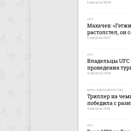
5 августа 06:54
UFC
Махачев: «Гэтжи
растолстел, он 
5 августа 03:57
UFC
Владельцы UFC 
проведения тур
4 августа 19:54
MMA/ЕДИНОБОРСТВА
Триллер на чем
победила с разн
4 августа 10:41
UFC