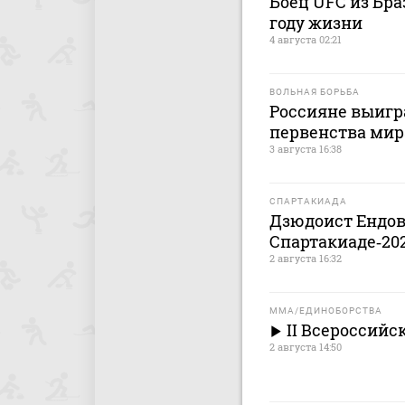
Боец UFC из Бра
году жизни
4 августа 02:21
ВОЛЬНАЯ БОРЬБА
Россияне выигр
первенства мира
3 августа 16:38
СПАРТАКИАДА
Дзюдоист Ендов
Спартакиаде‑20
2 августа 16:32
MMA/ЕДИНОБОРСТВА
II Всероссийс
2 августа 14:50