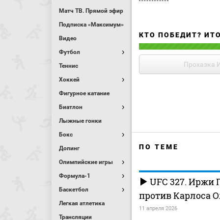
Матч ТВ. Прямой эфир
Подписка «Максимум»
КТО ПОБЕДИТ? ИТ
Видео
Футбол
Прохазка 
Теннис
Хоккей
Фигурное катание
Биатлон
Лыжные гонки
Бокс
ПО ТЕМЕ
Допинг
Олимпийские игры
Формула-1
UFC 327. Иржи 
Баскетбол
против Карлоса О
Легкая атлетика
11 апреля 2026
Трансляции