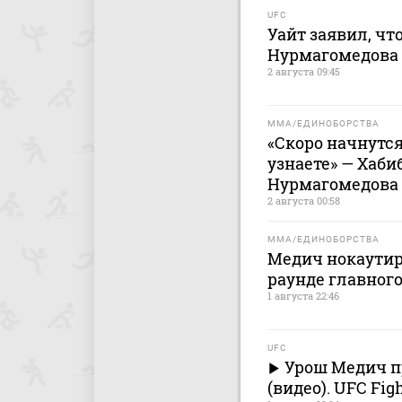
UFC
Уайт заявил, чт
Нурмагомедова 
2 августа 09:45
MMA/ЕДИНОБОРСТВА
«Скоро начнутся
узнаете» — Хаби
Нурмагомедова
2 августа 00:58
MMA/ЕДИНОБОРСТВА
Медич нокаутир
раунде главного
1 августа 22:46
UFC
Урош Медич п
(видео). UFC Fig