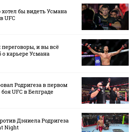
о хотел бы видеть Усмана
в UFC
 переговоры, и вы всё
б о карьере Усмана
овал Родригеза в первом
 боя UFC в Белграде
ротив Дэниела Родригеза
ht Night