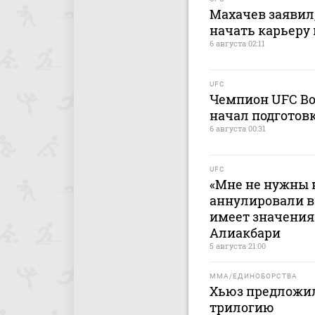
Махачев заявил
начать карьеру 
6 августа 02:11
UFC
Чемпион UFC Во
начал подготов
6 августа 00:31
UFC
«Мне не нужны н
аннулировали ви
имеет значения
Алиакбари
5 августа 21:00
MMA/ЕДИНОБОРСТВА
Хьюз предложи
трилогию