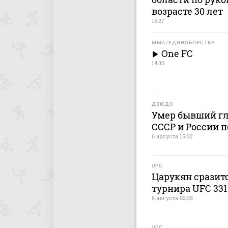
возрасте 30 лет
16:27
MMA/ЕДИНОБОРСТВА
One FC
14:30
ДЗЮДО
Умер бывший гл
СССР и России 
6 августа 15:00
UFC
Царукян сразитс
турнира UFC 331
6 августа 02:38
UFC