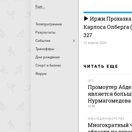
Еще...
Иржи Прохазка
Телепрограмма
Карлоса Олберга (
Результаты
327
События
12 апреля 2026
Трансферы
Дни рождения
Спорт и бизнес
ЧИТАТЬ ЕЩЕ
Форум
UFC
Промоутер Абде
является больш
Нурмагомедова
16:46
MMA/ЕДИНОБОРСТВА
Многократный 
области по рук