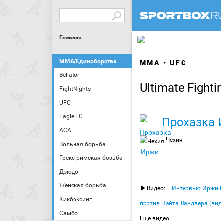
Главная
MMA/Единоборства
ММА
UFC
Bellator
Ultimate Fight
FightNights
UFC
Eagle FC
Прохазка
АСА
Чехия
Вольная борьба
Греко-римская борьба
Дзюдо
Женская борьба
Видео:
Интервью Иржи П
Кикбоксинг
против Нэйта Ландвера (вид
Самбо
Еще видео