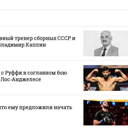
вный тренер сборных СССР и
 Владимир Каплин
 с Руффи в соглавном бою
в Лос‑Анджелесе
что ему предложили начать