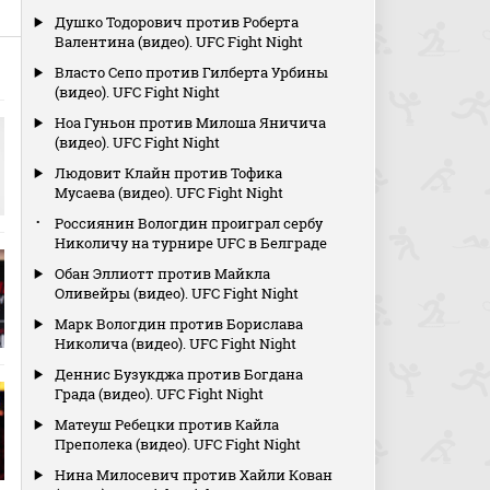
Душко Тодорович против Роберта
Валентина (видео). UFC Fight Night
Власто Сепо против Гилберта Урбины
(видео). UFC Fight Night
Ноа Гуньон против Милоша Яничича
(видео). UFC Fight Night
Людовит Клайн против Тофика
Мусаева (видео). UFC Fight Night
Россиянин Вологдин проиграл сербу
Николичу на турнире UFC в Белграде
Обан Эллиотт против Майкла
Оливейры (видео). UFC Fight Night
Марк Вологдин против Борислава
Николича (видео). UFC Fight Night
Деннис Бузукджа против Богдана
Града (видео). UFC Fight Night
Матеуш Ребецки против Кайла
Преполека (видео). UFC Fight Night
Нина Милосевич против Хайли Кован