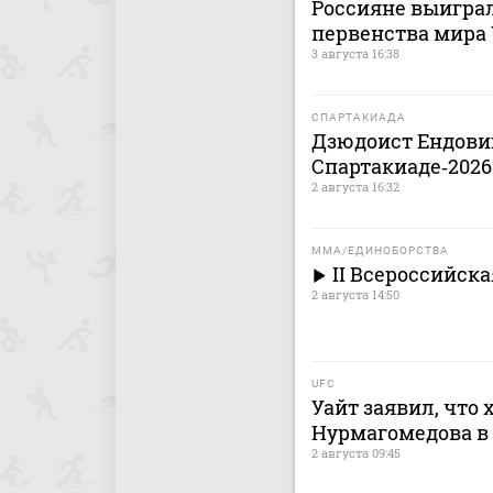
Россияне выигра
первенства мира 
3 августа 16:38
СПАРТАКИАДА
Дзюдоист Ендовиц
Спартакиаде‑2026
2 августа 16:32
MMA/ЕДИНОБОРСТВА
II Всероссийск
2 августа 14:50
UFC
Уайт заявил, что 
Нурмагомедова в
2 августа 09:45