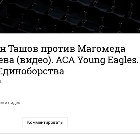
н Ташов против Магомеда
ва (видео). АСА Young Eagles.
диноборства
1
вки видео
Комментировать