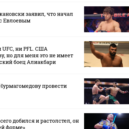
ановски заявил, что начал
 с Евлоевым
 UFC, ни PFL. США
у, но для меня это не имеет
ский боец Алиакбари
Нурмагомедову провести
сего добился и растолстел, он
ей форме»