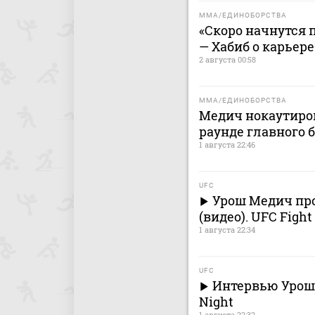
MMA/ЕДИНОБОРСТВА
«Скоро начнутся п
— Хабиб о карьер
2 августа 00:58
MMA/ЕДИНОБОРСТВА
Медич нокаутиров
раунде главного 
1 августа 22:46
UFC
Урош Медич про
(видео). UFC Fight
1 августа 22:34
UFC
Интервью Уроша
Night
1 августа 22:32