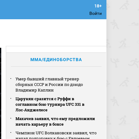
Войти
MMA/ЕДИНОБОРСТВА
Умер бывший главный тренер
сборных СССР и России по дзюдо
Владимир Каплин
Царукян сразится с Руффи в
соглавном бою турнира UFC 331 в
Лос‑Анджелесе
Махачев заявил, что ему предложили
начать карьеру в боксе
Чемпион UFC Волкановски заявил, что
начал подготовку к бою с Евлоевым