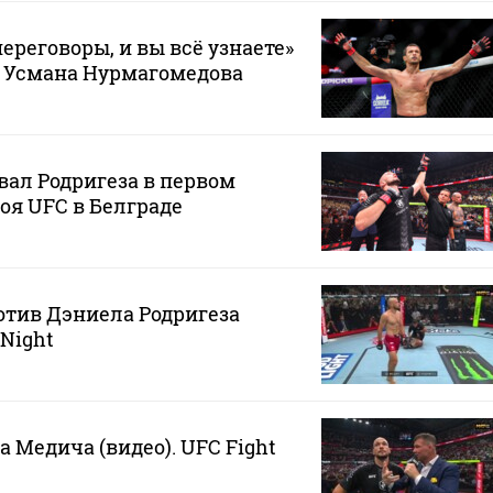
ереговоры, и вы всё узнаете»
е Усмана Нурмагомедова
ал Родригеза в первом
боя UFC в Белграде
тив Дэниела Родригеза
 Night
 Медича (видео). UFC Fight