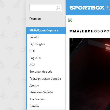
Главная
MMA/Единоборства
MMA/ЕДИНОБОРС
Bellator
FightNights
UFC
Eagle FC
АСА
Вольная борьба
Греко-римская борьба
Дзюдо
Женская борьба
Кикбоксинг
Самбо