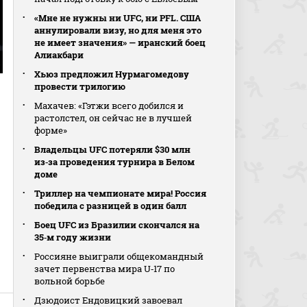
«Мне не нужны ни UFC, ни PFL. США
аннулировали визу, но для меня это
не имеет значения» — иранский боец
Алиакбари
Хьюз предложил Нурмагомедову
провести трилогию
Махачев: «Гэтжи всего добился и
растолстел, он сейчас не в лучшей
форме»
Владельцы UFC потеряли $30 млн
из‑за проведения турнира в Белом
доме
Триллер на чемпионате мира! Россия
победила с разницей в один балл
Боец UFC из Бразилии скончался на
35‑м году жизни
Россияне выиграли общекомандный
зачет первенства мира U‑17 по
вольной борьбе
Дзюдоист Ендовицкий завоевал