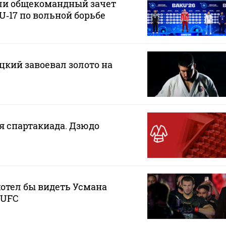
ли общекомандный зачет
U‑17 по вольной борьбе
кий завоевал золото на
ая спартакиада. Дзюдо
хотел бы видеть Усмана
 UFC