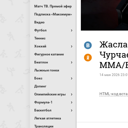
Матч ТВ. Прямой эфир
Подписка «Максимум»
Видео
Футбол
Теннис
Жасла
R
Хоккей
Чурчае
Фигурное катание
Y
MMA/Е
Биатлон
Лыжные гонки
14 мая 2026 23:0
Бокс
Допинг
HTML-код вста
Олимпийские игры
Формула-1
Баскетбол
Легкая атлетика
Трансляции