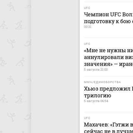
UFC
Чемпион UFC Волк
подготовку к бою
00:31
UFC
«Мне не нужны ни
аннулировали виз
значения» — иран
5 августа 21:00
MMA/ЕДИНОБОРСТВА
Хьюз предложил 
трилогию
5 августа 06:54
UFC
Махачев: «Гэтжи в
сейчас не в лучш