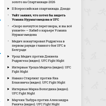
золото на Спартакиаде‑2026
II Всероссийская спартакиада. Дзюдо
Уайт заявил, что хотел бы видеть
Усмана Нурмагомедова в UFC
«Скоро начнутся переговоры, и вы всё
узнаете» — Хабиб о карьере Усмана
Нурмагомедова
Медич нокаутировал Родригеза в
первом раунде главного боя UFC в
Белграде
Урош Медич против Дэниела
Родригеза (видео). UFC Fight Night
Интервью Уроша Медича (видео). UFC
Fight Night
Навахо Стирлинг против Яна
Блаховича (видео). UFC Fight Night
Интервью Марка Вологдина (видео).
UFC Fight Night
Марчин Тыбура против Александра
.
Ракича (видео). UFC Fight Night