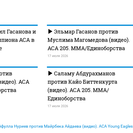
л Гасанова и
Эльмар Гасанов против
мпиона АСА в
Муслима Магомедова (видео).
е
АСА 205. MMA/Единоборства
17 июля 2026
отив
Саламу Абдурахманов
идео). АСА
против Кайо Биттенкурта
орства
(видео). АСА 205. MMA/
Единоборства
17 июля 2026
фулла Нуриев против Майрбека Айдаева (видео). АСА Young Eagles