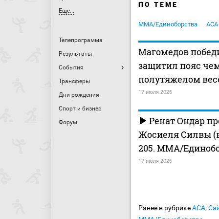
ПО ТЕМЕ
Еще...
MMA/Единоборства
АСА
Телепрограмма
Магомедов победи
Результаты
защитил пояс че
События
полутяжелом вес
Трансферы
17 июля 2026
Дни рождения
Спорт и бизнес
Ренат Ондар пр
Форум
Жосиеля Силвы (в
205. MMA/Единоб
17 июля 2026
Ранее в рубрике
АСА
:
Сай