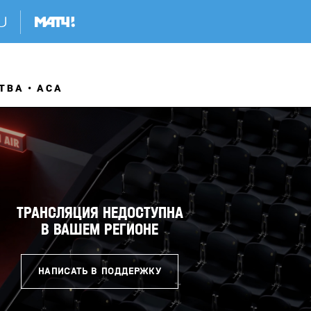
ТВА
АСА