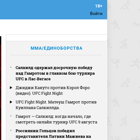
Войти
MMA/ЕДИНОБОРСТВА
Салкилд одержал досрочную победу
над Гамротом в главном бою турнира
UFC в Лас‑Вегасе
Джиджи Кануто против Кэрол Форо
(видео). UFC Fight Night
UFC Fight Night. Матеуш Гамрот против
Куиллана Салкиллда.
Гамрот — Салкилд: когда начало, где
смотреть онлайн турнир UFC 9 августа
Россиянин Гольцов победил
представителя Латвии Мажиева на