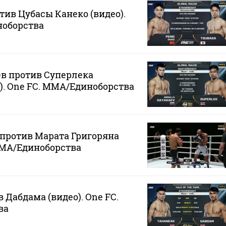
тив Цубасы Канеко (видео).
ноборства
в против Суперлека
). One FC. MMA/Единоборства
против Марата Григоряна
 MMA/Единоборства
 Дабдама (видео). One FC.
ва