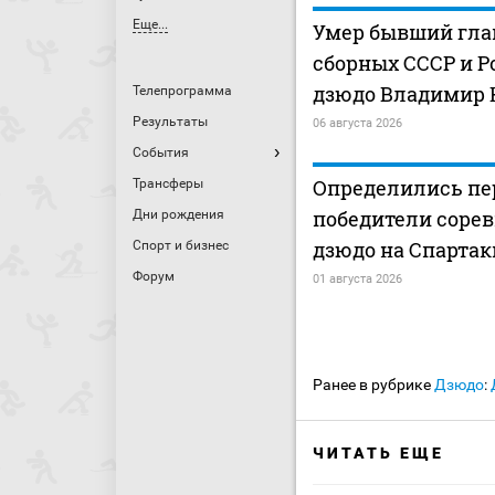
Еще...
Умер бывший гла
сборных СССР и Р
дзюдо Владимир 
Телепрограмма
Результаты
06 августа 2026
События
Определились пе
Трансферы
победители соре
Дни рождения
дзюдо на Спартак
Спорт и бизнес
Форум
01 августа 2026
Ранее в рубрике
Дзюдо
:
ЧИТАТЬ ЕЩЕ