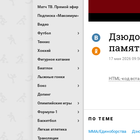
Матч ТВ. Прямой эфир
Подписка «Максимум»
Видео
Дзюдо
Футбол
R
Теннис
памяти
Y
Хоккей
17 мая 2026 09:5
Фигурное катание
Биатлон
Лыжные гонки
HTML-код вста
Бокс
Допинг
Олимпийские игры
Формула-1
ПО ТЕМЕ
Баскетбол
Легкая атлетика
MMA/Единоборства
Дзю
Трансляции