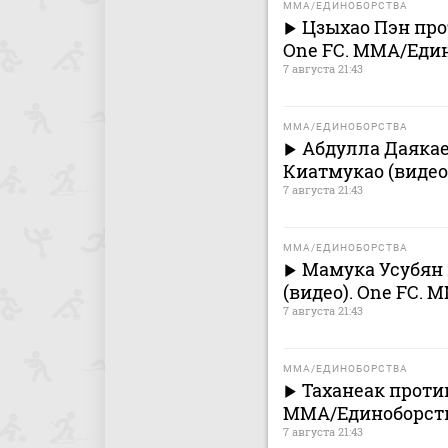
MMA/ЕДИНОБОРСТВА
Цзыхао Пэн про
One FC. MMA/Еди
7 августа 21:43
MMA/ЕДИНОБОРСТВА
Абдулла Даякае
Киатмукао (видео
7 августа 21:43
MMA/ЕДИНОБОРСТВА
Мамука Усубян 
(видео). One FC.
7 августа 21:43
MMA/ЕДИНОБОРСТВА
Таханеак против
MMA/Единоборст
7 августа 21:43