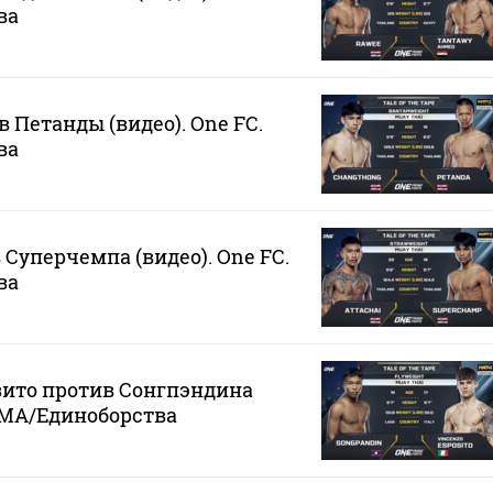
ва
 Петанды (видео). One FC.
ва
 Суперчемпа (видео). One FC.
ва
зито против Сонгпэндина
 MMA/Единоборства