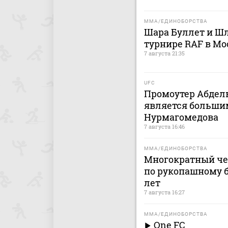
MMA/ЕДИНОБОРСТВА
Шара Буллет и Шл
турнире RAF в Мо
7 августа 21:35
UFC
Промоутер Абдель
является больши
Нурмагомедова
7 августа 16:46
MMA/ЕДИНОБОРСТВА
Многократный че
по рукопашному б
лет
7 августа 16:27
MMA/ЕДИНОБОРСТВА
One FC