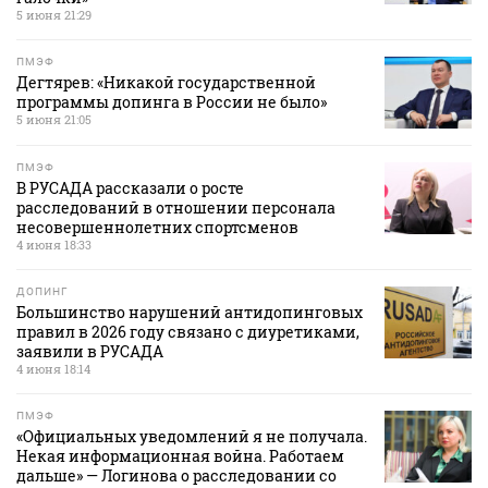
5 июня 21:29
ПМЭФ
Дегтярев: «Никакой государственной
программы допинга в России не было»
5 июня 21:05
ПМЭФ
В РУСАДА рассказали о росте
расследований в отношении персонала
несовершеннолетних спортсменов
4 июня 18:33
ДОПИНГ
Большинство нарушений антидопинговых
правил в 2026 году связано с диуретиками,
заявили в РУСАДА
4 июня 18:14
ПМЭФ
«Официальных уведомлений я не получала.
Некая информационная война. Работаем
дальше» — Логинова о расследовании со