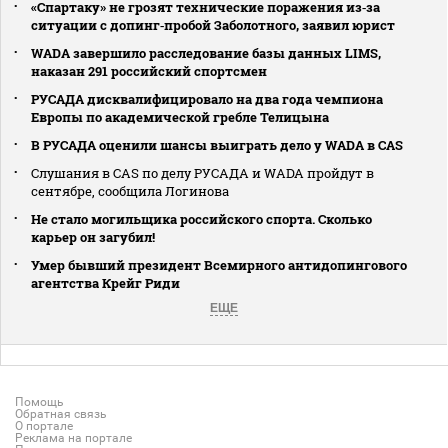
«Спартаку» не грозят технические поражения из‑за
ситуации с допинг‑пробой Заболотного, заявил юрист
WADA завершило расследование базы данных LIMS,
наказан 291 российский спортсмен
РУСАДА дисквалифицировало на два года чемпиона
Европы по академической гребле Телицына
В РУСАДА оценили шансы выиграть дело у WADA в CAS
Слушания в CAS по делу РУСАДА и WADA пройдут в
сентябре, сообщила Логинова
Не стало могильщика российского спорта. Сколько
карьер он загубил!
Умер бывший президент Всемирного антидопингового
агентства Крейг Риди
ЕЩЕ
Помощь
Обратная связь
О портале
Реклама на портале