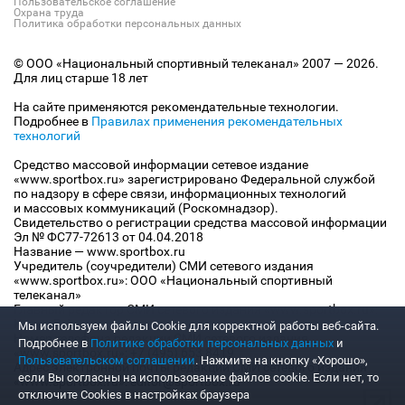
Пользовательское соглашение
Охрана труда
Политика обработки персональных данных
© ООО «Национальный спортивный телеканал» 2007 — 2026.
Для лиц старше 18 лет
На сайте применяются рекомендательные технологии.
Подробнее в
Правилах применения рекомендательных
технологий
Средство массовой информации сетевое издание
«www.sportbox.ru» зарегистрировано Федеральной службой
по надзору в сфере связи, информационных технологий
и массовых коммуникаций (Роскомнадзор).
Свидетельство о регистрации средства массовой информации
Эл № ФС77-72613 от 04.04.2018
Название — www.sportbox.ru
Учредитель (соучредители) СМИ сетевого издания
«www.sportbox.ru»: ООО «Национальный спортивный
телеканал»
Главный редактор СМИ сетевого издания «www.sportbox.ru»:
Конов В.А.
Мы используем файлы Сookie для корректной работы веб-сайта.
Номер телефона редакции СМИ сетевого издания
Подробнее в
Политике обработки персональных данных
и
«www.sportbox.ru»: +7 (495) 653 8419
Пользовательском соглашении
. Нажмите на кнопку «Хорошо»,
Адрес электронной почты редакции СМИ сетевого издания
если Вы согласны на использование файлов cookie. Если нет, то
«www.sportbox.ru»: editor@sportbox.ru
отключите Cookies в настройках браузера