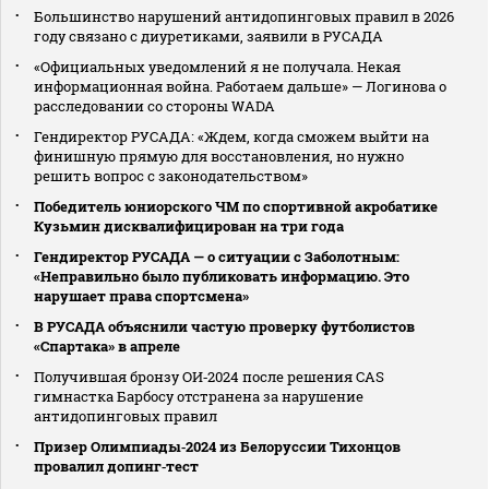
Большинство нарушений антидопинговых правил в 2026
году связано с диуретиками, заявили в РУСАДА
«Официальных уведомлений я не получала. Некая
информационная война. Работаем дальше» — Логинова о
расследовании со стороны WADA
Гендиректор РУСАДА: «Ждем, когда сможем выйти на
финишную прямую для восстановления, но нужно
решить вопрос с законодательством»
Победитель юниорского ЧМ по спортивной акробатике
Кузьмин дисквалифицирован на три года
Гендиректор РУСАДА — о ситуации с Заболотным:
«Неправильно было публиковать информацию. Это
нарушает права спортсмена»
В РУСАДА объяснили частую проверку футболистов
«Спартака» в апреле
Получившая бронзу ОИ‑2024 после решения CAS
гимнастка Барбосу отстранена за нарушение
антидопинговых правил
Призер Олимпиады‑2024 из Белоруссии Тихонцов
провалил допинг‑тест