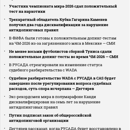
Участник чемпионата мира‑2026 сдал положительный
тест на наркотики
Трехкратный обладатель Кубка Гагарина Каменев
получил два года дисквалификации за нарушение
антидопинговых правил
В ФИФА были готовы к положительным допинг‑тестам
на ЧМ‑2026 из‑за загрязненного мяса в Мексике — СМИ
Не менее восьми футболистов сборной Туниса сдали
положительные допинг‑тесты во время ЧМ‑2026 — СМИ
В РУСАДА отреагировали на изменение статуса
судебного разбирательства с WADA
Судебное разбирательство WADA с РУСАДА в CAS будет
завершено после урегулирования вопроса судебных
расходов, суть спора исчерпана — Дегтярев
Экс‑рекордсмен мира в полумарафоне Канди
дисквалифицирован на семь лет за нарушение
антидопинговых правил
Путин подписал закон об общероссийской
антидопинговой организации
Дегтярев рассказал, когда РУСАДА будет восстановлено в