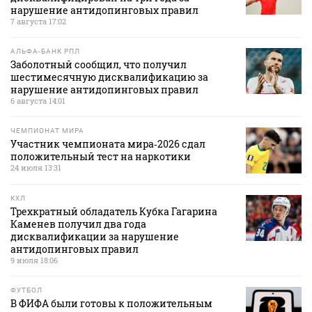
нарушение антидопинговых правил
7 августа 17:02
АЛЬФА-БАНК РПЛ
Заболотный сообщил, что получил
шестимесячную дисквалификацию за
нарушение антидопинговых правил
6 августа 14:01
ЧЕМПИОНАТ МИРА
Участник чемпионата мира‑2026 сдал
положительный тест на наркотики
24 июля 13:31
КХЛ
Трехкратный обладатель Кубка Гагарина
Каменев получил два года
дисквалификации за нарушение
антидопинговых правил
9 июля 18:06
ФУТБОЛ
В ФИФА были готовы к положительным