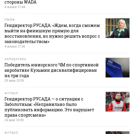
стороны WADA
4 июня 17:44
ПМЭФ
Гендиректор РУСАДА: «Ждем, когда сможем
выйти на финишную прямую для
восстановления, но нужно решить вопрос с
законодательством»
4 июня 17:36
АКРОБАТИКА
Победитель юниорского ЧМ по спортивной
акробатике Кузьмин дисквалифицирован
на три года
29 мая 15:59
ФУТБОЛ
Гендиректор РУСАДА — о ситуации с
Заболотным: «Неправильно было
публиковать информацию. Это нарушает
права спортсмена»
14 мая 10:08
ФУТБОЛ