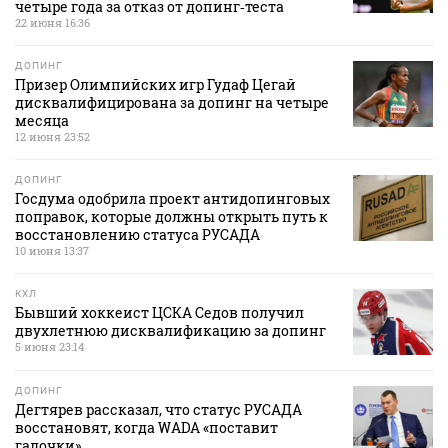
четыре года за отказ от допинг‑теста
22 июня 16:36
ДОПИНГ
Призер Олимпийских игр Гудаф Цегай
дисквалифицирована за допинг на четыре
месяца
12 июня 23:52
ДОПИНГ
Госдума одобрила проект антидопинговых
поправок, которые должны открыть путь к
восстановлению статуса РУСАДА
10 июня 13:37
КХЛ
Бывший хоккеист ЦСКА Седов получил
двухлетнюю дисквалификацию за допинг
5 июня 23:14
ДОПИНГ
Дегтярев рассказал, что статус РУСАДА
восстановят, когда WADA «поставит
галочки»