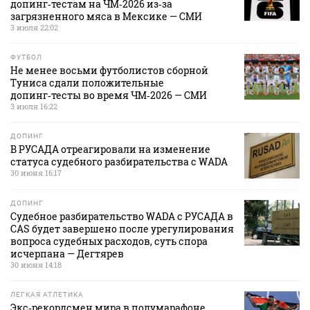
допинг‑тестам на ЧМ‑2026 из‑за
загрязненного мяса в Мексике — СМИ
3 июля 22:02
ФУТБОЛ
Не менее восьми футболистов сборной
Туниса сдали положительные
допинг‑тесты во время ЧМ‑2026 — СМИ
3 июля 16:22
ДОПИНГ
В РУСАДА отреагировали на изменение
статуса судебного разбирательства с WADA
30 июня 16:17
ДОПИНГ
Судебное разбирательство WADA с РУСАДА в
CAS будет завершено после урегулирования
вопроса судебных расходов, суть спора
исчерпана — Дегтярев
30 июня 14:18
ЛЕГКАЯ АТЛЕТИКА
Экс‑рекордсмен мира в полумарафоне