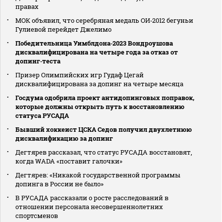
правах
МОК объявил, что серебряная медаль ОИ‑2012 бегуньи
Гулиевой перейдет Джелимо
Победительница Уимблдона‑2023 Вондроушова
дисквалифицирована на четыре года за отказ от
допинг‑теста
Призер Олимпийских игр Гудаф Цегай
дисквалифицирована за допинг на четыре месяца
Госдума одобрила проект антидопинговых поправок,
которые должны открыть путь к восстановлению
статуса РУСАДА
Бывший хоккеист ЦСКА Седов получил двухлетнюю
дисквалификацию за допинг
Дегтярев рассказал, что статус РУСАДА восстановят,
когда WADA «поставит галочки»
Дегтярев: «Никакой государственной программы
допинга в России не было»
В РУСАДА рассказали о росте расследований в
отношении персонала несовершеннолетних
спортсменов