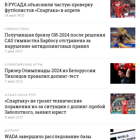
В РУСАДА объяснили частую проверку
футболистов «Спартака» в апреле
14 мая 08:31
ГИМНАСТИКА
Получившая бронзу ОИ‑2024 после решения
CAS гимнастка Барбосу отстранена за
нарушение антидопинговых правил
7 мая 19:17
ОЛИМПИЙСКИЕ ИГРЫ
Призер Олимпиады‑2024 из Белоруссии
Тихонцов провалил допинг‑тест
7 мая 15:12
АЛЬФА-БАНК РПЛ
«Спартаку» не грозят технические
поражения из‑за ситуации с допинг‑пробой
Заболотного, заявил юрист
4 мая 12:57
ДОПИНГ
WADA завершило расследование базы