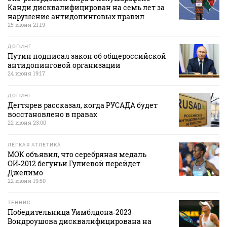
Канди дисквалифицирован на семь лет за
нарушение антидопинговых правил
25 июня 21:19
ДОПИНГ
Путин подписал закон об общероссийской
антидопинговой организации
24 июня 19:17
ДОПИНГ
Дегтярев рассказал, когда РУСАДА будет
восстановлено в правах
22 июня 23:00
ЛЕГКАЯ АТЛЕТИКА
МОК объявил, что серебряная медаль
ОИ‑2012 бегуньи Гулиевой перейдет
Джелимо
22 июня 19:50
ТЕННИС
Победительница Уимблдона‑2023
Вондроушова дисквалифицирована на