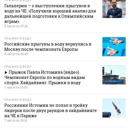
ПРЫЖКИ В ВОДУ
Гальперин — о выступлении прыгунов в
воду на ЧЕ: «Получили хороший анализ для
дальнейшей подготовки к Олимпийским
играм»
8 августа 07:28
ПРЫЖКИ В ВОДУ
Российские прыгуны в воду вернулись в
Москву после чемпионата Европы
8 августа 06:49
ПРЫЖКИ В ВОДУ
Прыжок Павла Истомина (видео).
Чемпионат Европы по водным видам
спорта. Хайдайвинг. Прыжки в воду
7 августа 19:03
ПРЫЖКИ В ВОДУ
Россиянин Истомин не попал в тройку
лидеров после двух раундов в хайдайвинге
на ЧЕ в Париже
7 августа 18:31