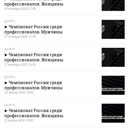
профессионалов. Женщины
18 ноября 2025 17:00
ДАРТС
Чемпионат России среди
профессионалов. Мужчины
17 ноября 2025 17:45
ДАРТС
Чемпионат России среди
профессионалов. Женщины
17 ноября 2025 16:53
ДАРТС
Чемпионат России среди
профессионалов. Мужчины
22 июля 2025 19:50
ДАРТС
Чемпионат России среди
профессионалов. Женщины
21 июля 2025 19:50