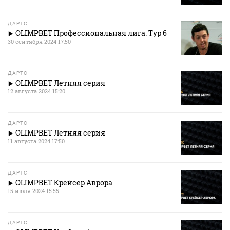
ДАРТС
OLIMPBET Профессиональная лига. Тур 6
30 сентября 2024 17:50
ДАРТС
OLIMPBET Летняя серия
12 августа 2024 15:20
ДАРТС
OLIMPBET Летняя серия
11 августа 2024 17:50
ДАРТС
OLIMPBET Крейсер Аврора
15 июля 2024 15:55
ДАРТС