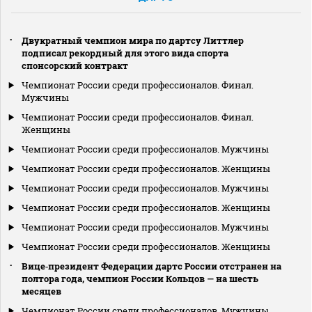
Двукратный чемпион мира по дартсу Литтлер
подписал рекордный для этого вида спорта
спонсорский контракт
Чемпионат России среди профессионалов. Финал.
Мужчины
Чемпионат России среди профессионалов. Финал.
Женщины
Чемпионат России среди профессионалов. Мужчины
Чемпионат России среди профессионалов. Женщины
Чемпионат России среди профессионалов. Мужчины
Чемпионат России среди профессионалов. Женщины
Чемпионат России среди профессионалов. Мужчины
Чемпионат России среди профессионалов. Женщины
Вице‑президент Федерации дартс России отстранен на
полтора года, чемпион России Кольцов — на шесть
месяцев
Чемпионат России среди профессионалов. Мужчины