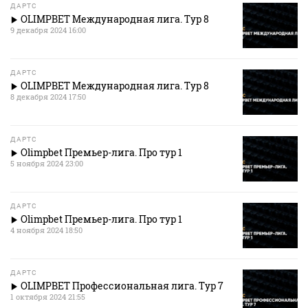
ДАРТС
OLIMPBET Международная лига. Тур 8
9 декабря 2024 16:00
ДАРТС
OLIMPBET Международная лига. Тур 8
8 декабря 2024 17:50
ДАРТС
Olimpbet Премьер-лига. Про тур 1
5 ноября 2024 23:00
ДАРТС
Olimpbet Премьер-лига. Про тур 1
4 ноября 2024 18:50
ДАРТС
OLIMPBET Профессиональная лига. Тур 7
1 октября 2024 21:55