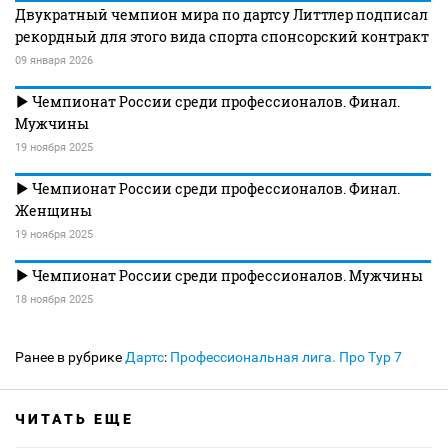
Двукратный чемпион мира по дартсу Литтлер подписал
рекордный для этого вида спорта спонсорский контракт
09 января 2026
Чемпионат России среди профессионалов. Финал.
Мужчины
19 ноября 2025
Чемпионат России среди профессионалов. Финал.
Женщины
19 ноября 2025
Чемпионат России среди профессионалов. Мужчины
18 ноября 2025
Ранее в рубрике
Дартс
:
Профессиональная лига. Про Тур 7
ЧИТАТЬ ЕЩЕ