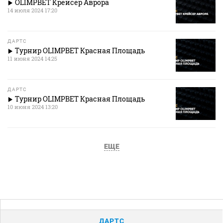
OLIMPBET Крейсер Аврора
14 июля 2024 17:20
ДАРТС
Турнир OLIMPBET Красная Площадь
11 июня 2024 14:25
ДАРТС
Турнир OLIMPBET Красная Площадь
10 июня 2024 13:20
ЕЩЕ
ДАРТС