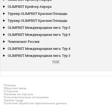
OLIMPBET Крейсер Аврора
Турнир OLIMPBET Красная Площадь
Турнир OLIMPBET Красная Площадь
OLIMPBET Международная лига. Тур 5
OLIMPBET Международная лига. Тур 5
Чемпионат России
OLIMPBET Международная лига. Тур 4
OLIMPBET Международная лига. Тур 3
ЕЩЕ
Помощь
Обратная связь
О портале
Реклама на портале
Пользовательское соглашение
Охрана труда
Политика обработки персональных данных