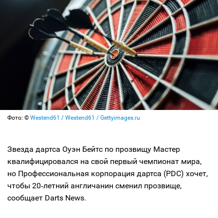
Фото: ©
Westend61 / Westend61 / Gettyimages.ru
Звезда дартса Оуэн Бейтс по прозвищу Мастер
квалифицировался на свой первый чемпионат мира,
но Профессиональная корпорация дартса (PDC) хочет,
чтобы 20‑летний англичанин сменил прозвище,
сообщает Darts News.