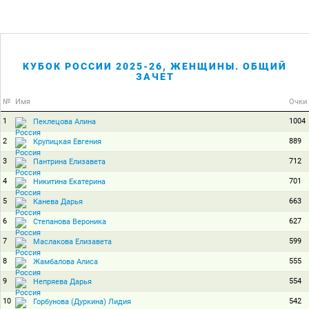
КУБОК РОССИИ 2025-26, ЖЕНЩИНЫ. ОБЩИЙ
ЗАЧЕТ
№
Имя
Очки
1
1004
Пеклецова Алина
2
889
Крупицкая Евгения
3
712
Пантрина Елизавета
4
701
Никитина Екатерина
5
663
Канева Дарья
6
627
Степанова Вероника
7
599
Маслакова Елизавета
8
555
Жамбалова Алиса
9
554
Непряева Дарья
10
542
Горбунова (Дуркина) Лидия