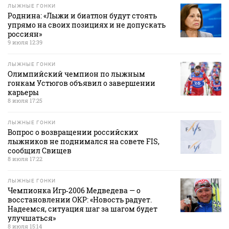
ЛЫЖНЫЕ ГОНКИ
Роднина: «Лыжи и биатлон будут стоять
упрямо на своих позициях и не допускать
россиян»
9 июля 12:39
ЛЫЖНЫЕ ГОНКИ
Олимпийский чемпион по лыжным
гонкам Устюгов объявил о завершении
карьеры
8 июля 17:25
ЛЫЖНЫЕ ГОНКИ
Вопрос о возвращении российских
лыжников не поднимался на совете FIS,
сообщил Свищев
8 июля 17:22
ЛЫЖНЫЕ ГОНКИ
Чемпионка Игр‑2006 Медведева — о
восстановлении ОКР: «Новость радует.
Надеемся, ситуация шаг за шагом будет
улучшаться»
8 июля 15:14