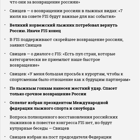
что они за возвращение россиян»
Свищев — о возвращении россиян в лыжных видах: «7
июля на совете FIS будут важные для нас события»
Великий норвежский лыжник потребовал вернуть
Россию. Иначе FIS конец
В FIS поддерживают скорейшее возвращение россиян,
заявил Свищев
Свищев — о диалоге с FIS: «Есть пул стран, которые
категорически не приемлют наше быстрое
возвращение»
Свищев: «У меня большая просьба к курортам, чтобы к
спортсменам было отношение как к будущим партнерам»
По лыжным гонкам нанесен жесткий удар. Спасет
только срочное возвращение России
Оспельт избран президентом Международной
федерации лыжного спорта и сноуборда
Вопроса полноценного восстановления российских
лыжников в повестке конгресса FIS нет, но будут
кулуарные беседы — Свищев
Свищев избран на пост председателя Федерации