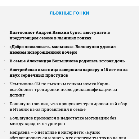
ЛЫЖНЫЕ ГОНКИ
Биатлонист Андрей Вьюхин будет выступать в
предстоящем сезоне в лыжных гонках
«Добро пожаловать, малышка». Большунов удивил
именем новорожденной дочери
В семье Александра Большунова родилась вторая дочь
Австрийская лыжница завершила карьеру в 18 лет из‑за
двух сердечных приступов
Чемпионка ОИ по лыжным гонкам немка Карль
возобновит тренировки после дисквалификации за
допинг
Большунов заявил, что пропускает тренировочный сбор
в Италии из‑за прибавления в семье
Большунов признался в недостатке мотивации без
международных турниров
Непряева — о негативе в интернете: «Нужно
абстрагироваться и знать, что спортом ты точно не для