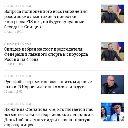
ЛЫЖНЫЕ ГОНКИ
Вопроса полноценного восстановления
российских лыжников в повестке
конгресса FIS нет, но будут кулуарные
беседы — Свищев
1 июня 16:14
ЛЫЖНЫЕ ГОНКИ
Свищев избран на пост председателя
Федерации лыжного спорта и сноуборда
России на 4 года
18 мая 15:08
ЛЫЖНЫЕ ГОНКИ
Русофобы стремятся возглавить мировые
лыжи. В Норвегии только этого и ждут
16 мая 18:03
ЛЫЖНЫЕ ГОНКИ
Лыжница Степанова: «Те, кто пытается нас
«отменить» из‑за георгиевской ленточки в
День Победы, могут идти в свою толстую
еврозадницу»