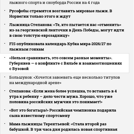
лыжного спорта и сноуборда России на 4 года
Русофобы стремятся возглавить мировые лыжи. В
Норвегии только этого и ждут
Лыжница Степанова: «Те, кто пытается нас «отменить»
из‑за георгиевской ленточки в День Победы, могут идти
в свою толстую еврозадницу»
FIS опубликовала календарь Кубка мира‑2026/27 по
лыжным гонкам
«Нельзя сравнивать, это совсем разные моменты».
Губерниев — о конфликте с Вяльбе и взаимоотношениях
с Бузовой
Большунов: «Хочется завоевать еще несколько титулов
на международной арене»
Степанова: «Если жена более успешна, то вставать в 4
утра к ребенку – дело чести мужа. Хорошо, что уже
половина российских мужчин это понимает!»
«Вот это богатырь!» Российская чемпионка подарила
сына известному спортсмену
Мама лыжницы Терентьевой: «Стала второй раз
бабушкой. В три часа дня родилась новая спортивная