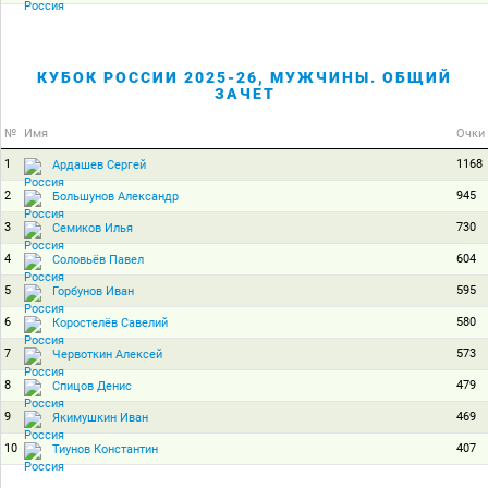
КУБОК РОССИИ 2025-26, МУЖЧИНЫ. ОБЩИЙ
ЗАЧЕТ
№
Имя
Очки
1
1168
Ардашев Сергей
2
945
Большунов Александр
3
730
Семиков Илья
4
604
Соловьёв Павел
5
595
Горбунов Иван
6
580
Коростелёв Савелий
7
573
Червоткин Алексей
8
479
Спицов Денис
9
469
Якимушкин Иван
10
407
Тиунов Константин