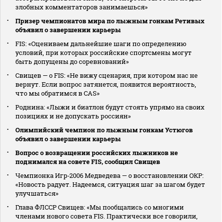
злобных комментаторов занимаешься»
Призер чемпионатов мира по лыжным гонкам Ретивых
объявил о завершении карьеры
FIS: «Оцениваем дальнейшие шаги по определению
условий, при которых российские спортсмены могут
быть допущены до соревнований»
Свищев — о FIS: «Не вижу сценария, при котором нас не
вернут. Если вопрос затянется, появится вероятность,
что мы обратимся в CAS»
Роднина: «Лыжи и биатлон будут стоять упрямо на своих
позициях и не допускать россиян»
Олимпийский чемпион по лыжным гонкам Устюгов
объявил о завершении карьеры
Вопрос о возвращении российских лыжников не
поднимался на совете FIS, сообщил Свищев
Чемпионка Игр‑2006 Медведева — о восстановлении ОКР:
«Новость радует. Надеемся, ситуация шаг за шагом будет
улучшаться»
Глава ФЛССР Свищев: «Мы пообщались со многими
членами нового совета FIS. Практически все говорили,