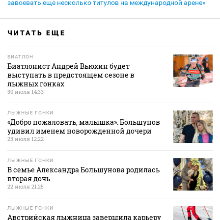
завоевать еще несколько титулов на международной арене»
ЧИТАТЬ ЕЩЕ
БИАТЛОН
Биатлонист Андрей Вьюхин будет
выступать в предстоящем сезоне в
лыжных гонках
30 июля 14:33
ЛЫЖНЫЕ ГОНКИ
«Добро пожаловать, малышка». Большунов
удивил именем новорожденной дочери
23 июля 12:22
ЛЫЖНЫЕ ГОНКИ
В семье Александра Большунова родилась
вторая дочь
22 июля 21:25
ЛЫЖНЫЕ ГОНКИ
Австрийская лыжница завершила карьеру