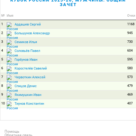
КУБОК РОССИИ 2025-26, МУЖЧИНЫ. ОБЩИЙ
ЗАЧЕТ
№
Имя
Очки
1
1168
Ардашев Сергей
2
945
Большунов Александр
3
730
Семиков Илья
4
604
Соловьёв Павел
5
595
Горбунов Иван
6
580
Коростелёв Савелий
7
573
Червоткин Алексей
8
479
Спицов Денис
9
469
Якимушкин Иван
10
407
Тиунов Константин
Помощь
Обратная связь