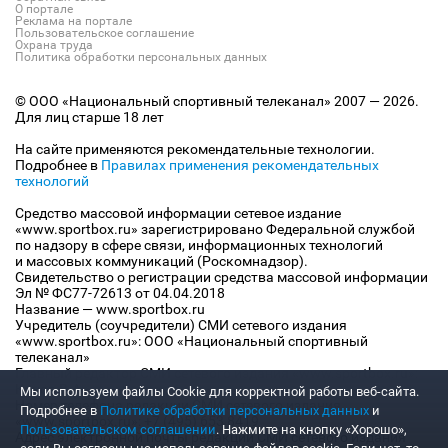
О портале
Реклама на портале
Пользовательское соглашение
Охрана труда
Политика обработки персональных данных
© ООО «Национальный спортивный телеканал» 2007 — 2026.
Для лиц старше 18 лет
На сайте применяются рекомендательные технологии.
Подробнее в
Правилах применения рекомендательных
технологий
Средство массовой информации сетевое издание
«www.sportbox.ru» зарегистрировано Федеральной службой
по надзору в сфере связи, информационных технологий
и массовых коммуникаций (Роскомнадзор).
Свидетельство о регистрации средства массовой информации
Эл № ФС77-72613 от 04.04.2018
Название — www.sportbox.ru
Учредитель (соучредители) СМИ сетевого издания
«www.sportbox.ru»: ООО «Национальный спортивный
телеканал»
Главный редактор СМИ сетевого издания «www.sportbox.ru»:
Конов В.А.
Мы используем файлы Сookie для корректной работы веб-сайта.
Номер телефона редакции СМИ сетевого издания
Подробнее в
Политике обработки персональных данных
и
«www.sportbox.ru»: +7 (495) 653 8419
Пользовательском соглашении
. Нажмите на кнопку «Хорошо»,
Адрес электронной почты редакции СМИ сетевого издания