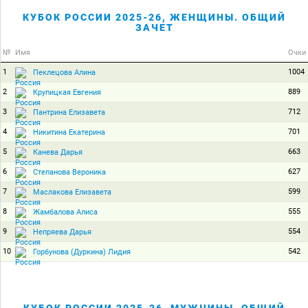
КУБОК РОССИИ 2025-26, ЖЕНЩИНЫ. ОБЩИЙ
ЗАЧЕТ
№
Имя
Очки
1
1004
Пеклецова Алина
2
889
Крупицкая Евгения
3
712
Пантрина Елизавета
4
701
Никитина Екатерина
5
663
Канева Дарья
6
627
Степанова Вероника
7
599
Маслакова Елизавета
8
555
Жамбалова Алиса
9
554
Непряева Дарья
10
542
Горбунова (Дуркина) Лидия