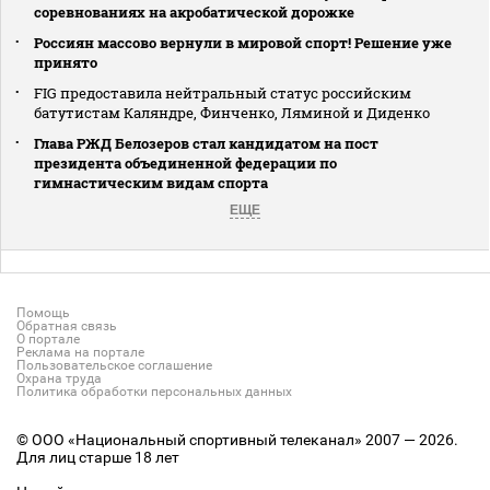
соревнованиях на акробатической дорожке
Россиян массово вернули в мировой спорт! Решение уже
принято
FIG предоставила нейтральный статус российским
батутистам Каляндре, Финченко, Ляминой и Диденко
Глава РЖД Белозеров стал кандидатом на пост
президента объединенной федерации по
гимнастическим видам спорта
ЕЩЕ
Помощь
Обратная связь
О портале
Реклама на портале
Пользовательское соглашение
Охрана труда
Политика обработки персональных данных
© ООО «Национальный спортивный телеканал» 2007 — 2026.
Для лиц старше 18 лет