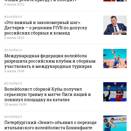
8 июля 20:12
ВОЛЕЙБОЛ
«Это важный и закономерный шаг».
Дегтярев — о решении FIVB по допуску
российских сборных и команд
8 июля 19:52
ВОЛЕЙБОЛ
Международная федерация волейбола
разрешила российским клубам и сборным
участвовать в международных турнирах
8 июля 19:06
ВОЛЕЙБОЛ
Волейболист сборной Кубы получил
серьезную травму в матче Лиги наций и
покинул площадку на каталке
28 июня 16:39
ВОЛЕЙБОЛ
Петербургский «Зенит» объявил о переходе
итальянского волейболиста Бонинфанте