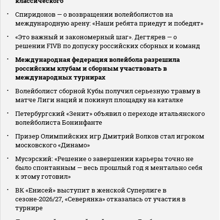
классического
Спиридонов — о возвращении волейболистов на
международную арену: «Наши ребята приедут и победят»
«Это важный и закономерный шаг». Дегтярев — о
решении FIVB по допуску российских сборных и команд
Международная федерация волейбола разрешила
российским клубам и сборным участвовать в
международных турнирах
Волейболист сборной Кубы получил серьезную травму в
матче Лиги наций и покинул площадку на каталке
Петербургский «Зенит» объявил о переходе итальянского
волейболиста Бонинфанте
Призер Олимпийских игр Дмитрий Волков стал игроком
московского «Динамо»
Мусэрский: «Решение о завершении карьеры точно не
было спонтанным — весь прошлый год я ментально себя
к этому готовил»
ВК «Енисей» выступит в женской Суперлиге в
сезоне‑2026/27, «Северянка» отказалась от участия в
турнире