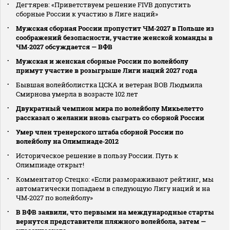
Дегтярев: «Приветствуем решение FIVB допустить
сборные России к участию в Лиге наций»
Мужская сборная России пропустит ЧМ‑2027 в Польше из
соображений безопасности, участие женской команды в
ЧМ‑2027 обсуждается — ВФВ
Мужская и женская сборные России по волейболу
примут участие в розыгрыше Лиги наций 2027 года
Бывшая волейболистка ЦСКА и ветеран ВОВ Людмила
Смирнова умерла в возрасте 102 лет
Двукратный чемпион мира по волейболу Микьелетто
рассказал о желании вновь сыграть со сборной России
Умер член тренерского штаба сборной России по
волейболу на Олимпиаде‑2012
Историческое решение в пользу России. Путь к
Олимпиаде открыт!
Комментатор Стецко: «Если размораживают рейтинг, мы
автоматически попадаем в следующую Лигу наций и на
ЧМ‑2027 по волейболу»
В ВФВ заявили, что первыми на международные старты
вернутся представители пляжного волейбола, затем —