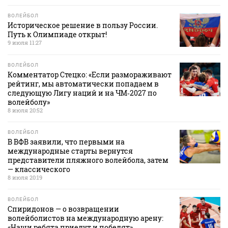
ВОЛЕЙБОЛ
Историческое решение в пользу России.
Путь к Олимпиаде открыт!
9 июля 11:27
ВОЛЕЙБОЛ
Комментатор Стецко: «Если размораживают
рейтинг, мы автоматически попадаем в
следующую Лигу наций и на ЧМ‑2027 по
волейболу»
8 июля 20:52
ВОЛЕЙБОЛ
В ВФВ заявили, что первыми на
международные старты вернутся
представители пляжного волейбола, затем
— классического
8 июля 20:19
ВОЛЕЙБОЛ
Спиридонов — о возвращении
волейболистов на международную арену:
«Наши ребята приедут и победят»