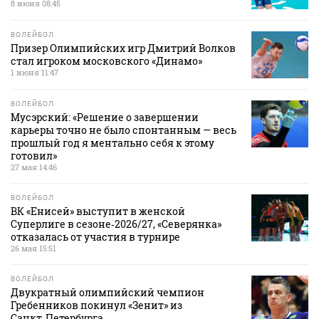
8 июня 08:45
ВОЛЕЙБОЛ
Призер Олимпийских игр Дмитрий Волков
стал игроком московского «Динамо»
1 июня 11:47
ВОЛЕЙБОЛ
Мусэрский: «Решение о завершении
карьеры точно не было спонтанным — весь
прошлый год я ментально себя к этому
готовил»
27 мая 14:46
ВОЛЕЙБОЛ
ВК «Енисей» выступит в женской
Суперлиге в сезоне‑2026/27, «Северянка»
отказалась от участия в турнире
26 мая 15:51
ВОЛЕЙБОЛ
Двукратный олимпийский чемпион
Гребенников покинул «Зенит» из
Санкт‑Петербурга