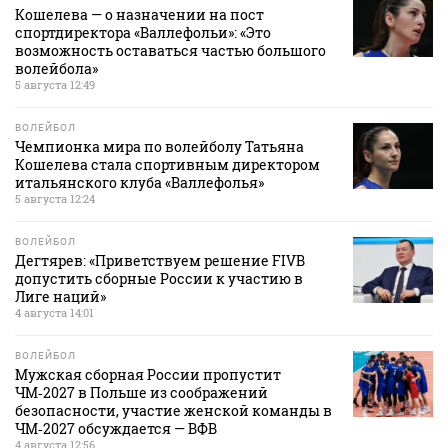
Кошелева — о назначении на пост
спортдиректора «Валлефольи»: «Это
возможность оставаться частью большого
волейбола»
5 августа 12:49
ВОЛЕЙБОЛ
Чемпионка мира по волейболу Татьяна
Кошелева стала спортивным директором
итальянского клуба «Валлефолья»
5 августа 12:24
ВОЛЕЙБОЛ
Дегтярев: «Приветствуем решение FIVB
допустить сборные России к участию в
Лиге наций»
4 августа 14:01
ВОЛЕЙБОЛ
Мужская сборная России пропустит
ЧМ‑2027 в Польше из соображений
безопасности, участие женской команды в
ЧМ‑2027 обсуждается — ВФВ
4 августа 12:56