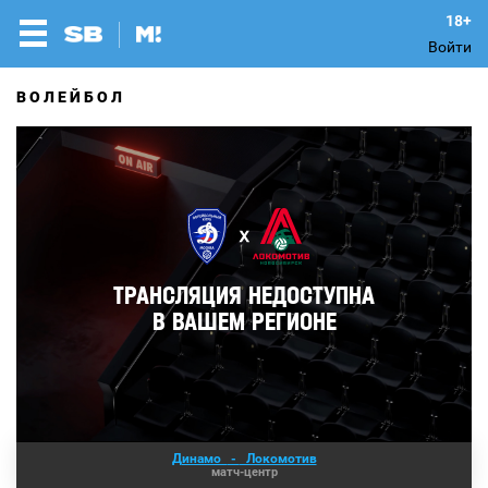
Войти
ВОЛЕЙБОЛ
Динамо
-
Локомотив
матч-центр