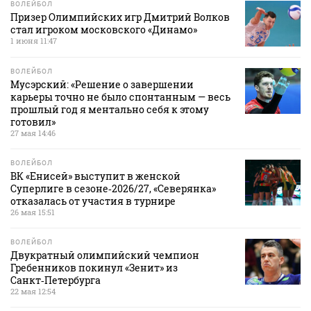
ВОЛЕЙБОЛ
Призер Олимпийских игр Дмитрий Волков
стал игроком московского «Динамо»
1 июня 11:47
ВОЛЕЙБОЛ
Мусэрский: «Решение о завершении
карьеры точно не было спонтанным — весь
прошлый год я ментально себя к этому
готовил»
27 мая 14:46
ВОЛЕЙБОЛ
ВК «Енисей» выступит в женской
Суперлиге в сезоне‑2026/27, «Северянка»
отказалась от участия в турнире
26 мая 15:51
ВОЛЕЙБОЛ
Двукратный олимпийский чемпион
Гребенников покинул «Зенит» из
Санкт‑Петербурга
22 мая 12:54