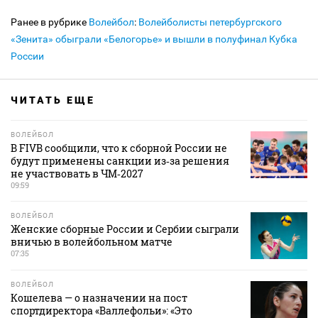
Ранее в рубрике
Волейбол
:
Волейболисты петербургского
«Зенита» обыграли «Белогорье» и вышли в полуфинал Кубка
России
ЧИТАТЬ ЕЩЕ
ВОЛЕЙБОЛ
В FIVB сообщили, что к сборной России не
будут применены санкции из‑за решения
не участвовать в ЧМ‑2027
09:59
ВОЛЕЙБОЛ
Женские сборные России и Сербии сыграли
вничью в волейбольном матче
07:35
ВОЛЕЙБОЛ
Кошелева — о назначении на пост
спортдиректора «Валлефольи»: «Это