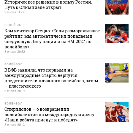
Историческое решение в пользу России.
Путь к Олимпиаде открыт!
9 июля 11:27
ВОЛЕЙБОЛ
Комментатор Стецко: «Если размораживают
рейтинг, мы автоматически попадаем в
следующую Лигу наций и на ЧМ‑2027 по
волейболу»
8 июля 20:52
ВОЛЕЙБОЛ
В ВФВ заявили, что первыми на
международные старты вернутся
представители пляжного волейбола, затем
— классического
8 июля 20:19
ВОЛЕЙБОЛ
Спиридонов — о возвращении
волейболистов на международную арену:
«Наши ребята приедут и победят»
8 июля 20:12