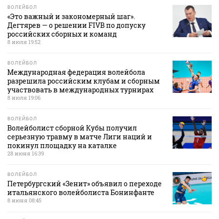
ВОЛЕЙБОЛ
«Это важный и закономерный шаг».
Дегтярев — о решении FIVB по допуску
российских сборных и команд
8 июля 19:52
ВОЛЕЙБОЛ
Международная федерация волейбола
разрешила российским клубам и сборным
участвовать в международных турнирах
8 июля 19:06
ВОЛЕЙБОЛ
Волейболист сборной Кубы получил
серьезную травму в матче Лиги наций и
покинул площадку на каталке
28 июня 16:39
ВОЛЕЙБОЛ
Петербургский «Зенит» объявил о переходе
итальянского волейболиста Бонинфанте
8 июня 08:45