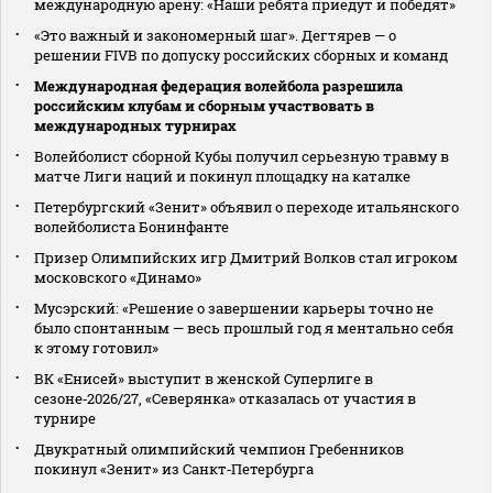
международную арену: «Наши ребята приедут и победят»
«Это важный и закономерный шаг». Дегтярев — о
решении FIVB по допуску российских сборных и команд
Международная федерация волейбола разрешила
российским клубам и сборным участвовать в
международных турнирах
Волейболист сборной Кубы получил серьезную травму в
матче Лиги наций и покинул площадку на каталке
Петербургский «Зенит» объявил о переходе итальянского
волейболиста Бонинфанте
Призер Олимпийских игр Дмитрий Волков стал игроком
московского «Динамо»
Мусэрский: «Решение о завершении карьеры точно не
было спонтанным — весь прошлый год я ментально себя
к этому готовил»
ВК «Енисей» выступит в женской Суперлиге в
сезоне‑2026/27, «Северянка» отказалась от участия в
турнире
Двукратный олимпийский чемпион Гребенников
покинул «Зенит» из Санкт‑Петербурга