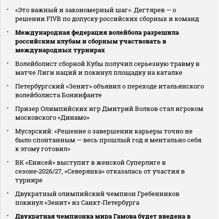
«Это важный и закономерный шаг». Дегтярев — о
решении FIVB по допуску российских сборных и команд
Международная федерация волейбола разрешила
российским клубам и сборным участвовать в
международных турнирах
Волейболист сборной Кубы получил серьезную травму в
матче Лиги наций и покинул площадку на каталке
Петербургский «Зенит» объявил о переходе итальянского
волейболиста Бонинфанте
Призер Олимпийских игр Дмитрий Волков стал игроком
московского «Динамо»
Мусэрский: «Решение о завершении карьеры точно не
было спонтанным — весь прошлый год я ментально себя
к этому готовил»
ВК «Енисей» выступит в женской Суперлиге в
сезоне‑2026/27, «Северянка» отказалась от участия в
турнире
Двукратный олимпийский чемпион Гребенников
покинул «Зенит» из Санкт‑Петербурга
Двукратная чемпионка мира Гамова будет введена в