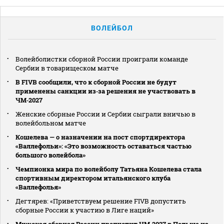
ВОЛЕЙБОЛ
Волейболистки сборной России проиграли команде
Сербии в товарищеском матче
В FIVB сообщили, что к сборной России не будут
применены санкции из‑за решения не участвовать в
ЧМ‑2027
Женские сборные России и Сербии сыграли вничью в
волейбольном матче
Кошелева — о назначении на пост спортдиректора
«Валлефольи»: «Это возможность оставаться частью
большого волейбола»
Чемпионка мира по волейболу Татьяна Кошелева стала
спортивным директором итальянского клуба
«Валлефолья»
Дегтярев: «Приветствуем решение FIVB допустить
сборные России к участию в Лиге наций»
Мужская сборная России пропустит ЧМ‑2027 в Польше из