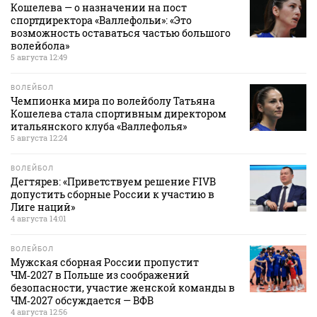
Кошелева — о назначении на пост
спортдиректора «Валлефольи»: «Это
возможность оставаться частью большого
волейбола»
5 августа 12:49
ВОЛЕЙБОЛ
Чемпионка мира по волейболу Татьяна
Кошелева стала спортивным директором
итальянского клуба «Валлефолья»
5 августа 12:24
ВОЛЕЙБОЛ
Дегтярев: «Приветствуем решение FIVB
допустить сборные России к участию в
Лиге наций»
4 августа 14:01
ВОЛЕЙБОЛ
Мужская сборная России пропустит
ЧМ‑2027 в Польше из соображений
безопасности, участие женской команды в
ЧМ‑2027 обсуждается — ВФВ
4 августа 12:56