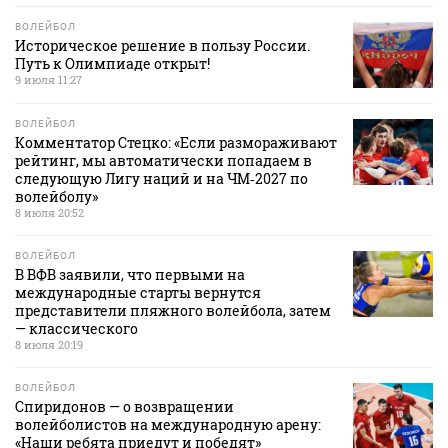
ВОЛЕЙБОЛ
Историческое решение в пользу России.
Путь к Олимпиаде открыт!
9 июля 11:27
ВОЛЕЙБОЛ
Комментатор Стецко: «Если размораживают
рейтинг, мы автоматически попадаем в
следующую Лигу наций и на ЧМ‑2027 по
волейболу»
8 июля 20:52
ВОЛЕЙБОЛ
В ВФВ заявили, что первыми на
международные старты вернутся
представители пляжного волейбола, затем
— классического
8 июля 20:19
ВОЛЕЙБОЛ
Спиридонов — о возвращении
волейболистов на международную арену:
«Наши ребята приедут и победят»