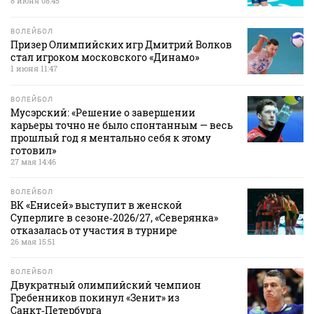
8 июня 08:45
ВОЛЕЙБОЛ
Призер Олимпийских игр Дмитрий Волков
стал игроком московского «Динамо»
1 июня 11:47
ВОЛЕЙБОЛ
Мусэрский: «Решение о завершении
карьеры точно не было спонтанным — весь
прошлый год я ментально себя к этому
готовил»
27 мая 14:46
ВОЛЕЙБОЛ
ВК «Енисей» выступит в женской
Суперлиге в сезоне‑2026/27, «Северянка»
отказалась от участия в турнире
26 мая 15:51
ВОЛЕЙБОЛ
Двукратный олимпийский чемпион
Гребенников покинул «Зенит» из
Санкт‑Петербурга